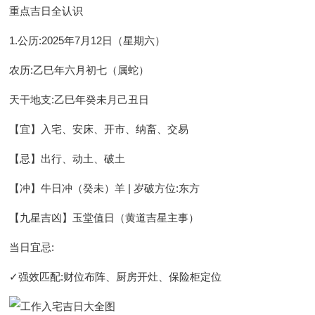
重点吉日全认识
1.公历:2025年7月12日（星期六）
农历
:乙巳年六月初七（属蛇）
天干地支
:乙巳年癸未月己丑日
【宜】
入宅、安床、开市、纳畜、交易
【忌】
出行、动土、破土
【冲】
牛日冲（癸未）羊 | 岁破方位:东方
【九星吉凶】
玉堂值日（黄道吉星主事）
当日宜忌
:
✓
强效匹配
:财位布阵、厨房开灶、保险柜定位