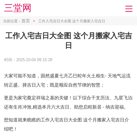
三堂网
首页
当前位置：
>
工作入宅吉日大全图 这个月搬家入宅吉日
工作入宅吉日大全图 这个月搬家入宅吉
日
时间：2025-10-04 09:15:28
大家可能不知道，固然盛夏七月乙巳蛇年火土相生- 天地气运流
转正盛。择吉日入宅；既是顺应自然节律的智慧；
更是为家宅奠定祥瑞之基的关键！以下综合干支历法、九星飞泊
还有生肖冲煞,精选本月六大吉日、助您启程新居 - 纳吉迎福。
想知道就来瞧瞧的工作入宅吉日大全图 这个月搬家入宅吉日介
绍吧！