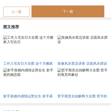
【宜】
入宅、嫁娶、祈福、开市、动土
【忌】
安葬、出行、立券
下一篇
上一篇
【冲】
龙日冲（丙戌）狗 | 岁破方位：南方
图文推荐
【九星吉凶】
司命黄道日（旺家宅根基）
✓
强效匹配
：安床定位、点亮全屋灯火、神龛安置
✓
附加吉兆
:煮甜汤圆、悬挂山水画
✗
首要规避
:床头朝西、镜面直对大门
工作入宅吉日大全图 这个月搬家
装修风水禁忌讲座 店面风水摆设
入宅吉日
✗
次要规避
：戌时（19-21时）拆封旧物
财位:正西（宜布黄水晶阵）
喜神:东北（利于宴客聚会）
射手座婚内感情运势女生 射手座
哲字寓意吉凶解释大全图 哲字的
的婚恋观
寓意和象征
吉时:辰时（7:00-9：00）启动灶火