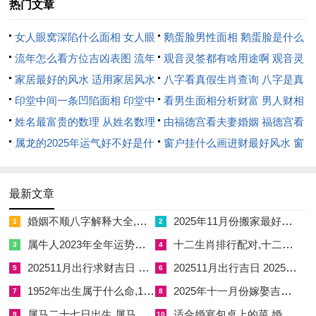
热门文章
3.公历：2025年7月19日（星期日）
女人眼窝深陷什么面相 女人眼
鹅蛋脸男性面相 鹅蛋脸是什么
农历
:乙巳年六月十四（属蛇）
窝深陷是短命相吗
流年怎么看方位吉凶表图 流年
脸型男性
观音灵签都有啥用途啊 观音灵
天干地支
:乙巳年癸未月丙申日
位置怎么看
家居最好的风水 适用家居风水
签全部签签词
八字看真假生肖查询 八字是真
【宜】
入宅、移徙、开市、立券、安葬
印堂中间一条凹陷面相 印堂中
还是假
看男生面相分析财富 男人财相
间有条线沟好不好
姓名最富贵的数理 从姓名数理
从哪里看
由福德宫看夫妻婚姻 福德宫看
【忌】
祭祀、动土、出行
看富豪
属龙的2025年运气好不好是什
配偶生肖
窗户挂什么画进财最好风水 窗
【冲】
猴日冲（庚寅）虎 | 岁破方位:西南
么意思 属龙2023年运势及运程
户适合挂什么画
2025年属龙人的全年运势
【九星吉凶】
金匮当值（利事业财运）
最新文章
✓
强效匹配
:书房启用、保险柜入宅、电子设备安装
婚姻不顺八字解释大全,婚姻不顺 八字
2025年11月份搬家最好吉日 2025年11月最佳的搬家吉日一览表
1
2
属牛人2023年全年运势详解女,属牛人2023年全年运势详解女性
十二生肖排行配对,十二生肖排行配对表图
3
4
✓
附加吉兆
:撒五谷祈福、点燃檀香
202511月出行求财吉日 202510月出门求财吉日查询
202511月出行吉日 202511月出生女取名
5
6
✗
首要规避
:红色装饰过量、刀具开封
1952年出生属于什么命,1952年出生的人属啥
2025年十一月份嫁娶吉日 2025年5月1日结婚嫁娶吉日
7
8
✗
次要规避
:未时（13-15时）调试网络
属马二十七日出生,属马二十七日出生好吗
适合婚宴包桌上的菜,婚宴包桌菜品
9
10