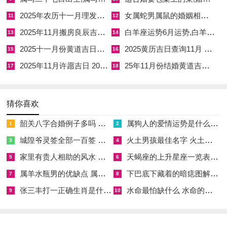
财位:正东（宜放流水摆件）
2025年农历十一月理发吉日查询 2025年阳历10月理发吉日查询
女属蛇男属鼠的婚姻相配吗,女属蛇男属鼠的婚姻相配吗好吗
11
12
2025年11月搬房良辰吉日查询 2025年结婚良辰吉日查询
白羊座运势6月运势,白羊座六月运势2021考试
13
14
喜神:西北（利于技术培训）
2025十一月份黄道吉日一览表 2025十一黄道吉日
2025黄历吉日查询11月 2025年黄历12月吉日查询表
15
16
吉时:午时（11:00-13：00）完成主卧布置
2025年11月许愿吉日 2025年10月份最佳许愿时间
25年11月份结婚黄道吉日 25年11月结婚黄道吉日有哪些呢
17
18
4.公历:2025年7月22日（星期三）
农历
:乙巳年六月十七（属蛇）
猜你喜欢
天干地支
:乙巳年癸未月己亥日
韶关八字合婚例子多吗 韶关八字测风水
属狗人的爱情运势是什么意思 属狗的人爱情观
1
2
城隍爷灵签全部一百签 城隍爷灵签解签大全
火土男孩最佳名字 火土属性的字男孩名字有哪些
3
4
【宜】
入宅、祈福、安床、开市、交易
家里有贵人相助的风水 家里有贵人是什么意思
天蝎座的上升星座一览表 天蝎座的上升星座查询
5
6
【忌】
掘井、伐木
属羊水瓶男的优缺点 属羊水瓶座男生性格爱情观
下巴底下藏着的暗痣图解 下巴尖底下有痣代表什么
7
8
【冲】
猪日冲（癸巳）蛇 | 岁破方位：东北
张三丰打一正确生肖是什么意思 张三丰是指什么生肖
水命最怕缺什么 水命的人忌什么
9
10
【九星吉凶】
玉堂黄道日（旺贵人缘）