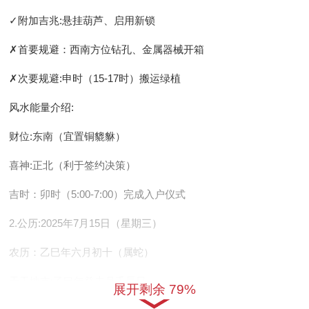
✓
附加吉兆
:悬挂葫芦、启用新锁
✗
首要规避
：西南方位钻孔、金属器械开箱
✗
次要规避
:申时（15-17时）搬运绿植
风水能量介绍
:
财位:东南（宜置铜貔貅）
喜神:正北（利于签约决策）
吉时：卯时（5:00-7:00）完成入户仪式
2.公历:2025年7月15日（星期三）
农历
：乙巳年六月初十（属蛇）
天干地支
:乙巳年癸未月壬辰日
展开剩余 79%