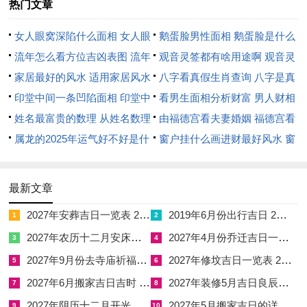
热门文章
☑
2019年6月份出行吉日 2027年6月出行吉日一览表
☑
2027年农历十二月安床吉日 2027年正月安床吉日吉时查询
女人眼窝深陷什么面相 女人眼
鹅蛋脸男性面相 鹅蛋脸是什么
窝深陷是短命相吗
流年怎么看方位吉凶表图 流年
脸型男性
观音灵签都有啥用途啊 观音灵
☑
2027年4月份乔迁吉日一览表 2027年4月乔迁吉日吉时查询
位置怎么看
家居最好的风水 适用家居风水
签全部签签词
八字看真假生肖查询 八字是真
☑
2027年9月份去寺庙祈福的日子 2027年5月去寺庙吉日一览表
印堂中间一条凹陷面相 印堂中
还是假
看男生面相分析财富 男人财相
☑
2027年修坟吉日一览表 2027年农历2月修坟吉日一览表
间有条线沟好不好
姓名最富贵的数理 从姓名数理
从哪里看
由福德宫看夫妻婚姻 福德宫看
看富豪
属龙的2025年运气好不好是什
配偶生肖
窗户挂什么画进财最好风水 窗
☑
2027年6月搬家吉日吉时 2027年农历6月搬家吉日一览表
么意思 属龙2023年运势及运程
户适合挂什么画
☑
2027年装修5月吉日良辰查询表 2027年农历5月装修吉日一览表
2025年属龙人的全年运势
最新文章
☑
2027年阴历十二月开光吉日 2027年12月开光吉日一览表
2027年安葬吉日一览表 2027年12月安葬吉日一览表
2019年6月份出行吉日 2027年6月出行吉日一览表
1
2
☑
2027年5月搬家吉日的详细解释 2027年5月搬家吉日吉时查询
2027年农历十二月安床吉日 2027年正月安床吉日吉时查询
2027年4月份乔迁吉日一览表 2027年4月乔迁吉日吉时查询
3
4
2027年9月份去寺庙祈福的日子 2027年5月去寺庙吉日一览表
2027年修坟吉日一览表 2027年农历2月修坟吉日一览表
5
6
2027年6月搬家吉日吉时 2027年农历6月搬家吉日一览表
2027年装修5月吉日良辰查询表 2027年农历5月装修吉日一览表
7
8
2027年阴历十二月开光吉日 2027年12月开光吉日一览表
2027年5月搬家吉日的详细解释 2027年5月搬家吉日吉时查询
9
10