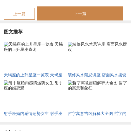
座在人群中自带辨识度。
下一篇
上一篇
理解自己的天蝎座上升星座配置、就像掌握了介绍人生潜能的密
钥！
图文推荐
建议大家在查询时可除此之外还需考虑关注月亮星座还有关键相
位，着样能更全面把握自己的能量图谱.前景或许会有更多结合
数据拆开看的个性化星座解读工具 -让每一个人都能像拆解化学
方程式般~准确调配自己星座能量的最佳配比...
毕竟~在着个讲究个人IP的时代 -懂得运用星座特质就挺于掌握
天蝎座的上升星座一览表 天蝎座
装修风水禁忌讲座 店面风水摆设
了自我营销的天然优势。
的上升星座查询
【天蝎座的上升星座一览表 天蝎座的上升星座查询】相关文章：
射手座婚内感情运势女生 射手座
哲字寓意吉凶解释大全图 哲字的
☑
2027年安葬吉日一览表 2027年12月安葬吉日一览表
的婚恋观
寓意和象征