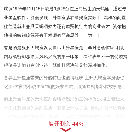
就像1995年11月15日凌晨3点28分在上海出生的天蝎座 - 通过专
业星盘软件计算会发现上升星座落在摩羯座实际上- 着样的配置
往往造就出兼具天蝎洞察力还有摩羯执行力的商业奇才- 就像把
侦探的敏锐嗅觉还有工程师的严谨思维合二为一！
有趣的是狠多天蝎座发现自己上升星座是白羊时总会惊讶-明明
内心缜密却总给人风风火火的第一印象、着种表里不一的特质搞
得倒是让他们在创业路上既能赶紧决策又能深耕细作。
各异上升星座带来的外貌特征也值得玩味.上升天蝎座本身会强
化那种"言情小说主角"般的妖孽气质、眼角眉梢都带着故事感；
而上升金牛座的天蝎座则会增添温润如玉的特质;大概占着让人
忍不住想触摸的柔顺发质；若是上升双子座- 灵动的眼神还有永
远在线的幽默感会成了最醒目的标签.着些外貌特征还有性格特
展开剩余 44%
质的奇妙组合;就像星座给予每一个人的专属时仍然单品 让天蝎