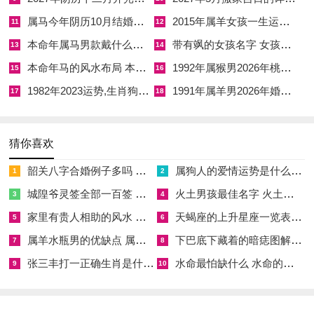
属马今年阴历10月结婚好吗 属马还有几年本命年结婚呢好吗
2015年属羊女孩一生运势 2015年属羊女2026年健康运好吗
11
12
本命年属马男款戴什么财神 本命年属马男士戴什么好一点
带有飒的女孩名字 女孩取名字带飒字有什么名字好听
13
14
本命年马的风水布局 本命年马的佛像怎么摆放
1992年属猴男2026年桃花运 1992年属猴男2026年感情运如何
15
16
1982年2023运势,生肖狗1982年2023运势
1991年属羊男2026年婚姻运势 1991年属羊男2026年感情运如何
17
18
猜你喜欢
韶关八字合婚例子多吗 韶关八字测风水
属狗人的爱情运势是什么意思 属狗的人爱情观
1
2
城隍爷灵签全部一百签 城隍爷灵签解签大全
火土男孩最佳名字 火土属性的字男孩名字有哪些
3
4
家里有贵人相助的风水 家里有贵人是什么意思
天蝎座的上升星座一览表 天蝎座的上升星座查询
5
6
属羊水瓶男的优缺点 属羊水瓶座男生性格爱情观
下巴底下藏着的暗痣图解 下巴尖底下有痣代表什么
7
8
张三丰打一正确生肖是什么意思 张三丰是指什么生肖
水命最怕缺什么 水命的人忌什么
9
10