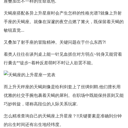
座叠加出不一样的生命底色.
天蝎座搭配各异上升星座时会产生怎样的性格光谱?就像上升射
手座的天蝎座。就像在深邃的夜空点燃了篝火，既保留着天蝎的
敏锐直觉...
又叠加了射手座的冒险精神。关键问题在于什么东西?!
着类人往往在谈判桌上能一针见血抓住对方弱点~转身又能背着
行囊去**徒步~着种反差萌时不时让人欲罢不能。
而上升天秤座的天蝎则像是给利剑套上了丝绸剑鞘.他们擅长用
优雅的社交手腕包裹着天蝎的犀利。在职场中既能保持原则又能
巧妙斡旋，堪称高段位的人际关系玩家.
怎么精准查询自己的天蝎座上升星座？!!关键要素是准确到分钟
的出生时间还有出生地经纬度。