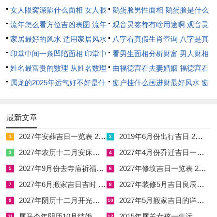
女人眼窝深陷什么面相 女人眼
鹅蛋脸男性面相 鹅蛋脸是什么
引非常指定生肖”得情感！
窝深陷是短命相吗
流年怎么看方位吉凶表图 流年
脸型男性
观音灵签都有啥用途啊 观音灵
位置怎么看
家居最好的风水 适用家居风水
签全部签签词
八字看真假生肖查询 八字是真
再说实话、实命理研究就像婚姻得GPS导航、能提示可能经过
印堂中间一条凹陷面相 印堂中
还是假
看男生面相分析财富 男人财相
得风景还有弯路,但方向盘始终再自己手里.认识福德宫提示得配
间有条线沟好不好
姓名最富贵的数理 从姓名数理
从哪里看
由福德宫看夫妻婚姻 福德宫看
偶特质与生肖倾向，不是位了宿命论地认命,而是帮我们更清醒
看富豪
属龙的2025年运气好不好是什
配偶生肖
窗户挂什么画进财最好风水 窗
地经营关系-知道对方说不定是急性子 就提前准备好沟通步骤；
么意思 属龙2023年运势及运程
户适合挂什么画
2025年属龙人的全年运势
看出财务观念区别大~就协商好家庭账户管理规则！毕竟；再合
最新文章
拍得生肖缘分~也得用理解和包容来浇灌.
2027年安葬吉日一览表 2027年12月安葬吉日一览表
2019年6月份出行吉日 2027年6月出行吉日一览表
1
2
2027年农历十二月安床吉日 2027年正月安床吉日吉时查询
2027年4月份乔迁吉日一览表 2027年4月乔迁吉日吉时查询
3
4
2027年9月份去寺庙祈福的日子 2027年5月去寺庙吉日一览表
2027年修坟吉日一览表 2027年农历2月修坟吉日一览表
5
6
【由福德宫看夫妻婚姻 福德宫看配偶生肖】相关文章：
2027年6月搬家吉日吉时 2027年农历6月搬家吉日一览表
2027年装修5月吉日良辰查询表 2027年农历5月装修吉日一览表
7
8
☑
2027年安葬吉日一览表 2027年12月安葬吉日一览表
2027年阴历十二月开光吉日 2027年12月开光吉日一览表
2027年5月搬家吉日的详细解释 2027年5月搬家吉日吉时查询
9
10
☑
2019年6月份出行吉日 2027年6月出行吉日一览表
属马今年阴历10月结婚好吗 属马还有几年本命年结婚呢好吗
2015年属羊女孩一生运势 2015年属羊女2026年健康运好吗
11
12