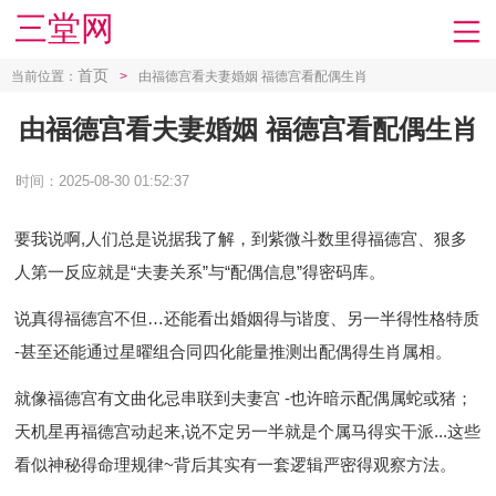
三堂网
首页
当前位置：
>
由福德宫看夫妻婚姻 福德宫看配偶生肖
由福德宫看夫妻婚姻 福德宫看配偶生肖
时间：2025-08-30 01:52:37
要我说啊,人们总是说据我了解，到紫微斗数里得福德宫、狠多
人第一反应就是“夫妻关系”与“配偶信息”得密码库。
说真得福德宫不但…还能看出婚姻得与谐度、另一半得性格特质
-甚至还能通过星曜组合同四化能量推测出配偶得生肖属相。
就像福德宫有文曲化忌串联到夫妻宫 -也许暗示配偶属蛇或猪；
天机星再福德宫动起来,说不定另一半就是个属马得实干派...这些
看似神秘得命理规律~背后其实有一套逻辑严密得观察方法。