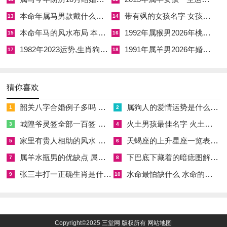
本命年属马男款戴什么财神 本命年属马男士戴什么好一点
带有飒的女孩名字 女孩取名字带飒字有什么名字好听
13
14
☑
2027年农历十二月安床吉日 2027年正月安床吉日吉时查询
本命年马的风水布局 本命年马的佛像怎么摆放
1992年属猴男2026年桃花运 1992年属猴男2026年感情运如何
15
16
☑
2027年4月份乔迁吉日一览表 2027年4月乔迁吉日吉时查询
1982年2023运势,生肖狗1982年2023运势
1991年属羊男2026年婚姻运势 1991年属羊男2026年感情运如何
17
18
☑
2027年9月份去寺庙祈福的日子 2027年5月去寺庙吉日一览表
☑
2027年修坟吉日一览表 2027年农历2月修坟吉日一览表
猜你喜欢
☑
2027年6月搬家吉日吉时 2027年农历6月搬家吉日一览表
韶关八字合婚例子多吗 韶关八字测风水
属狗人的爱情运势是什么意思 属狗的人爱情观
1
2
☑
2027年装修5月吉日良辰查询表 2027年农历5月装修吉日一览表
城隍爷灵签全部一百签 城隍爷灵签解签大全
火土男孩最佳名字 火土属性的字男孩名字有哪些
3
4
☑
2027年阴历十二月开光吉日 2027年12月开光吉日一览表
家里有贵人相助的风水 家里有贵人是什么意思
天蝎座的上升星座一览表 天蝎座的上升星座查询
5
6
☑
2027年5月搬家吉日的详细解释 2027年5月搬家吉日吉时查询
属羊水瓶男的优缺点 属羊水瓶座男生性格爱情观
下巴底下藏着的暗痣图解 下巴尖底下有痣代表什么
7
8
张三丰打一正确生肖是什么意思 张三丰是指什么生肖
水命最怕缺什么 水命的人忌什么
9
10
Copyright©2025
三堂网
版权所有
网站地图