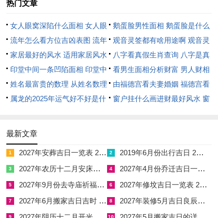
热门文章
人发现！保持印堂放松能改善整个面部表情。让自己看起来更亲
同-再这可能印证了那句老话“相由心生”.
女人眼窝深陷什么面相 女人眼
鹅蛋脸男性面相 鹅蛋脸是什么
不管是出于传统文化的好问、还是对自身状态的关注.印堂中间
窝深陷是短命相吗
流年怎么看方位吉凶表图 流年
脸型男性
观音灵签都有啥用途啊 观音灵
这条线沟都值得被认真对待！它提醒咱们关注身心健康...打个比
位置怎么看
家居最好的风水 适用家居风水
签全部签签词
八字看真假生肖查询 八字是真
方定期检查心肺功能、学会调节情绪压力；
印堂中间一条凹陷面相 印堂中
还是假
看男生面相分析财富 男人财相
间有条线沟好不好
姓名最富贵的数理 从姓名数理
从哪里看
由福德宫看夫妻婚姻 福德宫看
也启发咱们理解面相背后的多维有价值 -既是遗传同环境的共同
看富豪
属龙的2025年运气好不好是什
配偶生肖
窗户挂什么画进财最好风水 窗
作品.也是生活习惯的长期印记。下次照镜子时建议你多观察这
么意思 属龙2023年运势及运程
户适合挂什么画
个区域的变化。
2025年属龙人的全年运势
最新文章
也许能从中找到调整生活状态的灵感呢。
2027年安葬吉日一览表 2027年12月安葬吉日一览表
2019年6月份出行吉日 2027年6月出行吉日一览表
1
2
2027年农历十二月安床吉日 2027年正月安床吉日吉时查询
2027年4月份乔迁吉日一览表 2027年4月乔迁吉日吉时查询
3
4
【印堂中间一条凹陷面相 印堂中间有条线沟好不好】相关文章：
2027年9月份去寺庙祈福的日子 2027年5月去寺庙吉日一览表
2027年修坟吉日一览表 2027年农历2月修坟吉日一览表
5
6
2027年6月搬家吉日吉时 2027年农历6月搬家吉日一览表
2027年装修5月吉日良辰查询表 2027年农历5月装修吉日一览表
7
8
☑
2027年安葬吉日一览表 2027年12月安葬吉日一览表
2027年阴历十二月开光吉日 2027年12月开光吉日一览表
2027年5月搬家吉日的详细解释 2027年5月搬家吉日吉时查询
9
10