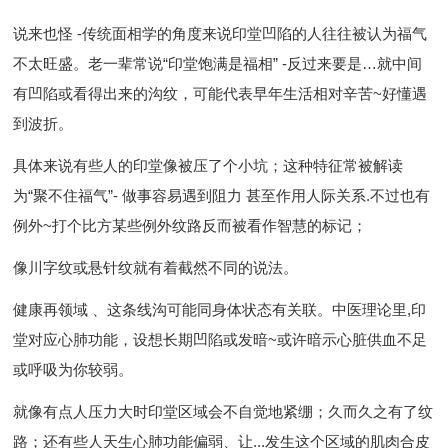
说来也怪 -传统面相学的角度来说印堂凹陷的人往往被认为福气
不太旺盛。老一辈常说“印堂饱满是福相” -反过来要是…就中间
有凹陷或看得出来的沟纹，可能代表早年生活相对辛苦~好懂遇
到波折。
具体来说有些人的印堂像被压了个小坑；这种特征常被解读
为“聚不住福气”- 做事容易遇到阻力 甚至作用人际关系.不过也有
例外~打个比方某些例外纹路反而被看作智慧的标记；
像川字纹或悬针纹就有着截然不同的说法。
健康再领域 、这条线沟可能同身体状态有关联。中医理论里,印
堂对应心肺功能，设想长期凹陷或发暗~或许暗示心脏供血不足
或呼吸为你较弱。
就像有点人压力大时印堂区域会不自觉地紧绷；久而久之有了纹
路；还有些人天生心肺功能偏弱、让...发生这个区域的肌肉合皮