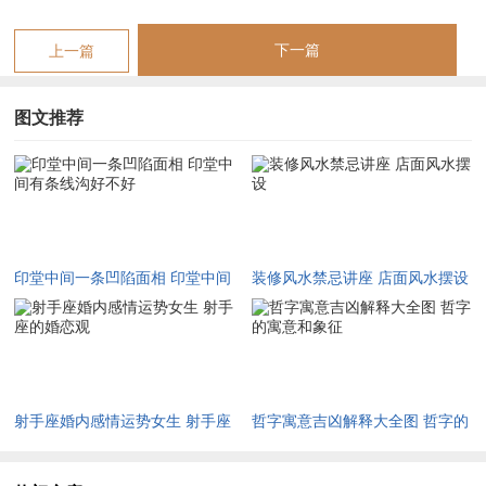
看有趣的是区别形态的线沟有着不同解读...比方说笔直的竖纹被
下一篇
上一篇
称为“悬针纹”，传统说法认为再这类人做事果断但轻松固执；
图文推荐
分叉的纹路则被称为“悬针生脚”；倒是被看作化解厄运的吉相！
而川字纹（三条并列竖纹）常出现再长期皱眉的人脸上既大概反
映思虑过重~也大概被解读为“大器晚成”的标志。
这些说法即使如此带着玄学色彩,但某种程度上反映了各位对面
部特征的观察合生活经历 的结合...
印堂中间一条凹陷面相 印堂中间
装修风水禁忌讲座 店面风水摆设
现代人看待印堂状态时更多会结合科学合适用主义。比方说美容
有条线沟好不好
领域通过填充或按摩改善印堂凹陷.从视觉上营造更饱满的精神
面貌；
健康管理领域则建议关注伴随印堂变化的身体信号。
射手座婚内感情运势女生 射手座
哲字寓意吉凶解释大全图 哲字的
的婚恋观
寓意和象征
像意外地出现的深沟说不定与睡眠不足或内分泌失调有关。还有