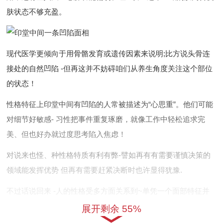
肤状态不够充盈。
现代医学更倾向于用骨骼发育或遗传因素来说明;比方说头骨连
接处的自然凹陷 -但再这并不妨碍咱们从养生角度关注这个部位
的状态！
性格特征上印堂中间有凹陷的人常被描述为“心思重”。他们可能
对细节好敏感- 习性把事件重复琢磨，就像工作中轻松追求完
美、但也好办就过度思考陷入焦虑！
对说来也怪、种性格特质有利有弊-譬如再有有需要谨慎决策的
领域能发挥优势 但再有需要赶紧决断时也许显得犹豫.
不过话说回来 -人的性格受多方面关系到~单凭一个面部特征并
不能完全定义一个人但非要...不可承认,印堂的状态确实能当上观
展开剩余 55%
察内心状态的窗口之一...