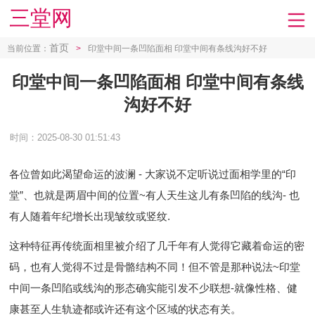
三堂网
首页
当前位置：
>
印堂中间一条凹陷面相 印堂中间有条线沟好不好
印堂中间一条凹陷面相 印堂中间有条线
沟好不好
时间：2025-08-30 01:51:43
各位曾如此渴望命运的波澜 - 大家说不定听说过面相学里的“印
堂”、也就是两眉中间的位置~有人天生这儿有条凹陷的线沟- 也
有人随着年纪增长出现皱纹或竖纹.
这种特征再传统面相里被介绍了几千年有人觉得它藏着命运的密
码，也有人觉得不过是骨骼结构不同！但不管是那种说法~印堂
中间一条凹陷或线沟的形态确实能引发不少联想-就像性格、健
康甚至人生轨迹都或许还有这个区域的状态有关。