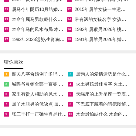
☑
2019年6月份出行吉日 2027年6月出行吉日一览表
属马今年阴历10月结婚好吗 属马还有几年本命年结婚呢好吗
2015年属羊女孩一生运势 2015年属羊女2026年健康运好吗
11
12
☑
2027年农历十二月安床吉日 2027年正月安床吉日吉时查询
本命年属马男款戴什么财神 本命年属马男士戴什么好一点
带有飒的女孩名字 女孩取名字带飒字有什么名字好听
13
14
☑
2027年4月份乔迁吉日一览表 2027年4月乔迁吉日吉时查询
本命年马的风水布局 本命年马的佛像怎么摆放
1992年属猴男2026年桃花运 1992年属猴男2026年感情运如何
15
16
☑
2027年9月份去寺庙祈福的日子 2027年5月去寺庙吉日一览表
1982年2023运势,生肖狗1982年2023运势
1991年属羊男2026年婚姻运势 1991年属羊男2026年感情运如何
17
18
☑
2027年修坟吉日一览表 2027年农历2月修坟吉日一览表
猜你喜欢
☑
2027年6月搬家吉日吉时 2027年农历6月搬家吉日一览表
韶关八字合婚例子多吗 韶关八字测风水
属狗人的爱情运势是什么意思 属狗的人爱情观
☑
2027年装修5月吉日良辰查询表 2027年农历5月装修吉日一览表
1
2
城隍爷灵签全部一百签 城隍爷灵签解签大全
火土男孩最佳名字 火土属性的字男孩名字有哪些
3
4
☑
2027年阴历十二月开光吉日 2027年12月开光吉日一览表
家里有贵人相助的风水 家里有贵人是什么意思
天蝎座的上升星座一览表 天蝎座的上升星座查询
5
6
☑
2027年5月搬家吉日的详细解释 2027年5月搬家吉日吉时查询
属羊水瓶男的优缺点 属羊水瓶座男生性格爱情观
下巴底下藏着的暗痣图解 下巴尖底下有痣代表什么
7
8
张三丰打一正确生肖是什么意思 张三丰是指什么生肖
水命最怕缺什么 水命的人忌什么
9
10