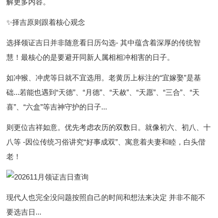
解更多内容。
✨
择吉原则跟着核心观念
选择领证吉日并非随意看日历勾选- 其中蕴含着深厚的传统智
慧！最核心的是要
避开同新人属相相冲相害的日子
。
如冲猴、冲虎等日就不宜选用。老黄历上标注的“宜嫁娶”是基
础...若能也遇到“天德”、“月德”、“天赦”、“天愿”、“三合”、“天
喜”、“六盒”等吉神守护的日子...
则更位吉祥如意。
优先考虑农历的双数日
。就像初六、初八、十
八等 -因位传统习俗讲究“好事成双”、寓意着夫妻和睦，白头偕
老！
现代人也完全没问题按照自己的时间和想法来决定 并非不能不
要选吉日...