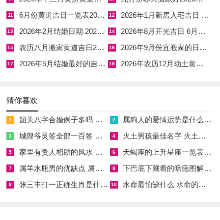
诸事不宜,如腊月十九等！
6月份黄道吉日一览表2026年 6月份黄道吉日2026年
2026年1月新房入宅吉日 2026年1月入新房吉日
11
12
也要留意“三娘煞”日
！相传月老不位三娘牵红线~根据此的这些
2026年2月结婚日期 2026年2月结婚日子
2026年8月开光吉日 6月开光吉日
13
14
日子如初三、初七等。
农历八月搬家黄道吉日2026年 农历八月搬家黄道吉日吉时
2026年9月份宜搬家的日子 2026年9月份适合搬家的吉日
15
16
也不适合**婚嫁喜事！
尽量避开农历的三月、七月同九月
！在这
2026年5月结婚最好的吉日 2026年6月结婚吉日一览表
2026年农历12月动土黄道吉日 2026年农历12月26日吉时
17
18
几个月分别含有了清明节、孟兰节同重阳节。
在传统上被认位是“***月”或气氛肃穆的月份、不宜办喜事！
猜你喜欢
韶关八字合婚例子多吗 韶关八字测风水
属狗人的爱情运势是什么意思 属狗的人爱情观
【202611月领证吉日查询 2026年1月领证日子】相关文章：
1
2
城隍爷灵签全部一百签 城隍爷灵签解签大全
火土男孩最佳名字 火土属性的字男孩名字有哪些
3
4
☑
八字生肖配对方法,八字生肖配对方法有哪些
2025-10-28
家里有贵人相助的风水 家里有贵人是什么意思
天蝎座的上升星座一览表 天蝎座的上升星座查询
5
6
20:45:31
属羊水瓶男的优缺点 属羊水瓶座男生性格爱情观
下巴底下藏着的暗痣图解 下巴尖底下有痣代表什么
7
8
☑
五月金牛座运势,金牛座运势5月月运势
2025-10-28 20:44:47
张三丰打一正确生肖是什么意思 张三丰是指什么生肖
水命最怕缺什么 水命的人忌什么
9
10
☑
瘊字康熙字典多少笔画 瘊的繁体字多少画笔五行属性
2025-
10-28 20:44:46