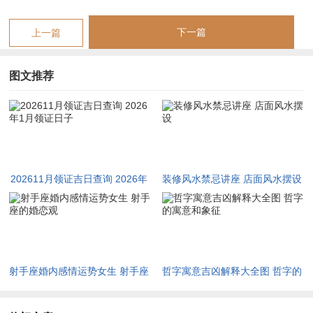
2026年11
星期
十月
甲午
宜纳采、订婚、嫁娶、
冲鼠
司命
下一篇
上一篇
月16日
一
初八
日
祭祀、祈福
煞北
（吉）
2026年1月
星期
冬月
己卯
宜嫁娶、纳采、纳财、
冲鸡
天德
图文推荐
5日
一
十七
日
安床
煞西
（吉）
2026年1月
星期
冬月
甲申
宜结婚、开市、交易、
冲虎
金匮
10日
六
廿二
日
立券、入宅
煞南
（吉）
2026年1月
星期
冬月
辛卯
宜嫁娶、出行、理发、
冲鸡
青龙
17日
六
廿九
日
安床、交易
煞西
（吉）
202611月领证吉日查询 2026年
装修风水禁忌讲座 店面风水摆设
2026年1月
星期
腊月
癸巳
宜嫁娶、祭祀、开光、
冲猪
明堂
1月领证日子
19日
一
初一
日
拆卸、入宅
煞东
（吉）
2026年1月
星期
腊月
丙申
宜结婚、纳采、订盟、
冲虎
金匮
22日
四
初四
日
开光、安香
煞南
（吉）
射手座婚内感情运势女生 射手座
哲字寓意吉凶解释大全图 哲字的
🌟
在众多的吉日中部分日子因其尤其的吉神加持而尤位值得关
的婚恋观
寓意和象征
注？!