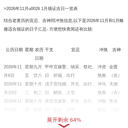
>2026年11月u0026 1月领证吉日一览表
结合老黄历的宜忌、吉神同冲煞信息,以下是2026年11月和1月略
微适合领证的日子汇总- 方便您快查阅还有比较:
公历日期
星期
农历
干支
宜忌
冲煞
吉神
日期
2026年11
星期
九月
甲申
宜嫁娶、纳采、祭祀、
冲虎
金匮
月6日
五
廿八
日
祈福、出行
煞南
（吉）
2026年11
星期
十月
戊子
宜结婚、开光、出行、
冲马
天德
月10日
二
初二
日
解除、入宅
煞南
（吉）
2026年11
星期
十月
庚寅
宜嫁娶、开光、出行、
冲猴
青龙
月12日
四
初四
日
出火、入宅
煞北
（吉）
2026年11
星期
十月
辛卯
宜结婚、祭祀、祈福、
冲鸡
玉堂
展开剩余 64%
月13日
五
初五
日
求嗣、开光
煞西
（吉）