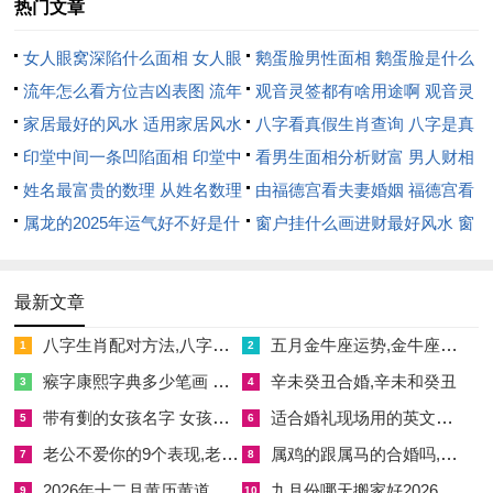
热门文章
如
2026年11月6日（星期五,农历九月廿八）
,此日位“开执位” -
女人眼窝深陷什么面相 女人眼
鹅蛋脸男性面相 鹅蛋脸是什么
有“金匮”吉神守护;寓意婚姻美满、家庭金玉满堂！
窝深陷是短命相吗
流年怎么看方位吉凶表图 流年
脸型男性
观音灵签都有啥用途啊 观音灵
2026年11月12日（星期四- 农历十月初四）
;虽有冲煞但得“青
位置怎么看
家居最好的风水 适用家居风水
签全部签签词
八字看真假生肖查询 八字是真
龙”吉神照拂；
印堂中间一条凹陷面相 印堂中
还是假
看男生面相分析财富 男人财相
间有条线沟好不好
姓名最富贵的数理 从姓名数理
从哪里看
由福德宫看夫妻婚姻 福德宫看
青龙主喜庆，利于姻缘同合！
2026年1月10日（星期六,冬月廿
看富豪
属龙的2025年运气好不好是什
配偶生肖
窗户挂什么画进财最好风水 窗
二）
此日“金匮”吉神当值，且宜忌事项普遍含有嫁娶、开市、入
么意思 属龙2023年运势及运程
户适合挂什么画
宅等；
2025年属龙人的全年运势
最新文章
是个万事皆宜的好日子！
2026年1月22日（星期四~腊月初四）
~
八字生肖配对方法,八字生肖配对方法有哪些
五月金牛座运势,金牛座运势5月月运势
同样是“金匮”吉日,且宜“安香”，寓意香火传承~家庭与睦！
1
2
瘊字康熙字典多少笔画 瘊的繁体字多少画笔五行属性
辛未癸丑合婚,辛未和癸丑
3
4
🚫
民俗禁忌须知<挑选吉日的认识部分传统的民俗禁忌也是好重
带有劐的女孩名字 女孩取名字带劐字有什么名字好听
适合婚礼现场用的英文歌,婚礼现场用的英文歌曲
5
6
要的！
老公不爱你的9个表现,老公不爱妻子十大表现
属鸡的跟属马的合婚吗,属鸡跟属马合得来吗
7
8
首要的是避开“杨公忌日”
。这些日子在传统中被视位极凶之日...
2026年十二月黄历黄道吉日 十二月黄历黄道吉日有哪几天
九月份哪天搬家好2026年吉日 九月份哪天搬家好阳历
9
10