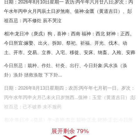
日期：2026年8月10日星期一 农历:丙午年六月廿八日;岁次：丙
午水年丙申火月丙辰土日岁煞南、值神:金匮（黄道吉日）、彭
祖百忌：丙不修灶 辰不哭泣
相冲:龙日冲（庚戌）狗，喜神：西南 福神：西北 财神：正西。
今日所宜:嫁娶、出火、拆卸、祭祀、祈福、开光、伐木、动
土、开市、交易、立券、入宅、移徙、安床、纳畜、入殓、安葬
今日所忌：栽种、作灶、针灸、出行、今日卦象:风水涣（涣
卦）涣卦 拯救涣散 下下卦...
日期：2026年8月13日星期四；农历:丙午年七月初一日。岁次：
丙午水年丙申火月己未火日岁煞西...值神：玉堂（黄道吉日）;彭
祖百忌：己不破券 未不服药
相冲:羊日冲（癸丑）牛~喜神:东北 福神:正北 财神:正北;今日所
宜:祭祀、动土、筑堤、开池、会亲友、塞穴、入殓、移柩、破
展开剩余 79%
土、安葬