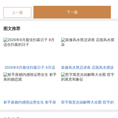
今日所忌:开光、出行、修造、上梁、入宅、安门、作灶、裁衣 -
下一篇
上一篇
今日卦象：天火同人（同人卦）同人卦上下还有同 中上卦。
图文推荐
日期:2026年8月18日星期二，农历:丙午年七月初六日,岁次这
个：丙午水年丙申火月甲子金日岁煞南 - 彭祖百忌:甲不开仓 子
不问卜
相冲:鼠日冲（戊午）马，喜神:东北 福神:东南 财神：东北...今
日所宜：嫁娶、祭祀、祈福、求嗣、出火、出行、开光、解除、
2026年8月最佳扫墓日子 8月适
装修风水禁忌讲座 店面风水摆设
拆卸、修造、进人口、安香、交易、立券、入宅、移徙、安床、
合扫墓的日子
动土、破土、谢土、安葬、入殓、除服、成服
今日所忌:斋醮、开市、开仓、作灶、造船,今日卦象:坤为地（地
卦）地卦 柔顺伸展上上卦...日期:2026年8月22日星期六~农历：
射手座婚内感情运势女生 射手座
哲字寓意吉凶解释大全图 哲字的
丙午年七月初十日~岁次:丙午水年丙申火月戊辰木日岁煞南，彭
的婚恋观
寓意和象征
祖百忌:戊不受田 辰不哭泣