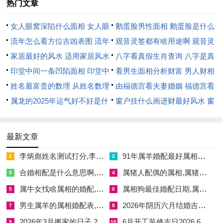
热门文章
相冲:龙日冲（壬戌）狗- 喜神：东南 福神:东北 财神:正北，今日
女人眼窝深陷什么面相 女人眼
鹅蛋脸男性面相 鹅蛋脸是什么
所宜:安机械、纳采、订盟、祭祀、祈福、求嗣、开光、普渡、
窝深陷是短命相吗
流年怎么看方位吉凶表图 流年
脸型男性
观音灵签都有啥用途啊 观音灵
出行、出火、拆卸、修造、动土、进人口、开市、交易、立券、
位置怎么看
家居最好的风水 适用家居风水
签全部签签词
八字看真假生肖查询 八字是真
移徙、安床、栽种、上梁、纳畜、破土、移柩、安葬
印堂中间一条凹陷面相 印堂中
还是假
看男生面相分析财富 男人财相
今日所忌:入宅、嫁娶、掘井、牧养,今日卦象:雷地豫（豫卦）豫
间有条线沟好不好
姓名最富贵的数理 从姓名数理
从哪里看
由福德宫看夫妻婚姻 福德宫看
卦 顺时依势 中中卦.
看富豪
属龙的2025年运气好不好是什
配偶生肖
窗户挂什么画进财最好风水 窗
日期:2026年8月30日星期日，农历：丙午年七月十八日，岁次:
么意思 属龙2023年运势及运程
户适合挂什么画
丙午水年丙申火月丙子水日岁煞南.彭祖百忌:丙不修灶 子不问卜
2025年属龙人的全年运势
最新文章
相冲：鼠日冲（庚午）马；今日所宜：嫁娶、纳采、订盟、祭
李炳彪姓名测试打分,李炳彪名字的寓意含义是什么意思
91年属羊婚配最好属相女,91年属羊婚配最好属相女孩
1
2
祀、祈福、斋醮、普渡、移徙、入宅、出行、安机械、开光、修
合婚相配是什么意思啊,合婚相配是什么意思啊女
属猪人配偶的属相,属猪人配偶的属相有哪些
3
4
造、动土、竖柱、上梁、盖屋、起基、定磉、安门、安葬、破土
属牛女找啥属相的婚配,属牛女适合婚配属相
属相狗最佳婚配日期,属相狗最佳婚配日期是几月
5
6
今日所忌:开市、立券、置产、作灶、造桥;今日卦象:水地比（比
男生属羊的属相婚配表,男的属羊的和什么属相最配、相克
2026年阴历六月结婚吉日 2026年阴历六月结婚的黄道吉日
7
8
卦）比卦 诚信团结上上卦！
2026年3月搬家的日子 2026年3月搬家最好的日子
6月开工装修吉日2026 6月装修的最佳开工日
9
10