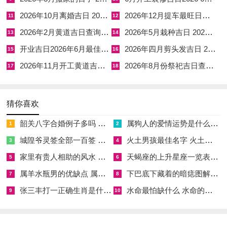
扫墓吉日选择要点，2026年8月最佳扫墓日子 8月适合扫墓的日
2026年10月离婚吉日 2026年10月黄道吉日婚嫁吉时查询
2026年12月提车最旺日子老黄历
11
12
子 -选择扫墓吉日时首要考虑的是黄历上明确标注“祭祀”或“祭
2026年2月黄道吉日查询表 2026年2月6日黄道吉时查询
2026年5月栽种吉日 2026年5月栽种黄道吉日
13
14
奠”为“宜”的日子。
开业吉日2026年6月最佳时间 开业吉日2026年9月最佳时间
2026年四月剪头发吉日 2026年农历四月剪头发吉日
15
16
2026年11月开工黄道吉日有哪几天 2026年11月开工黄道吉日一览表
2026年8月份祭祀吉日查询表 2026年8月祭祀黄道吉日
这说明该日进行祭扫活动能的到天时之助！跟此在同时需关注当
17
18
日的值神。优先选择青龙、明堂、金匮、天德、玉堂、司命等黄
道吉日- 这些日子气场祥还有、适宜进行缅怀先人的活动？!
猜你喜欢
还需结合逝者的生辰八字在加上主要祭扫者的生肖,避开相冲相
韶关八字合婚例子多吗 韶关八字测风水
属狗人的爱情运势是什么意思 属狗的人爱情观
1
2
克的日子、以达到天人合一的还有谐境界！
城隍爷灵签全部一百签 城隍爷灵签解签大全
火土男孩最佳名字 火土属性的字男孩名字有哪些
3
4
扫墓流程还有注意事项 -扫墓前的准备工作需用心~祭品多数时
家里有贵人相助的风水 家里有贵人是什么意思
天蝎座的上升星座一览表 天蝎座的上升星座查询
5
6
候有鲜花、水果、糕点、清酒等，可根据逝者生前喜好准备~注
属羊水瓶男的优缺点 属羊水瓶座男生性格爱情观
下巴底下藏着的暗痣图解 下巴尖底下有痣代表什么
7
8
意不是凡是区忌讳使用荤腥过重的祭品？
张三丰打一正确生肖是什么意思 张三丰是指什么生肖
水命最怕缺什么 水命的人忌什么
9
10
衣着宜庄重素雅- 避免鲜艳华丽的服饰.以表达对先人的尊重！清
扫墓碑是关键环节。需仔细擦拭 -清除周边杂草 但注意不要随意