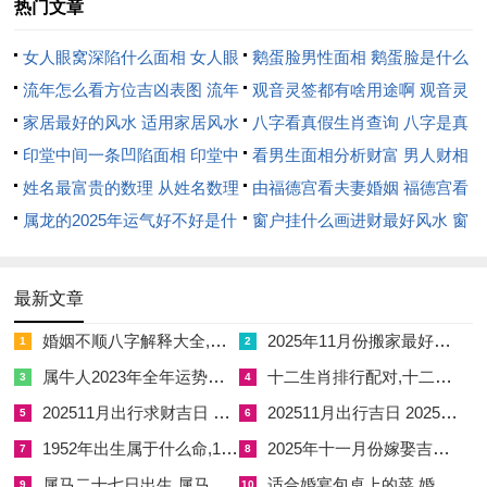
祀、祈福、求嗣、开光、动土等,利于祈求工程平安顺遂，子孙
热门文章
绵延！
女人眼窝深陷什么面相 女人眼
鹅蛋脸男性面相 鹅蛋脸是什么
忌讳在于入宅、移徙、修造、安门，需避免在同日进行搬迁或大
窝深陷是短命相吗
流年怎么看方位吉凶表图 流年
脸型男性
观音灵签都有啥用途啊 观音灵
型木工。此日冲鸡，属鸡者不利.吉时在卯时（5:00-7:00）同申
位置怎么看
家居最好的风水 适用家居风水
签全部签签词
八字看真假生肖查询 八字是真
时（15:00-17：00）；
印堂中间一条凹陷面相 印堂中
还是假
看男生面相分析财富 男人财相
间有条线沟好不好
姓名最富贵的数理 从姓名数理
从哪里看
由福德宫看夫妻婚姻 福德宫看
眼前动土可的神明护佑。
看富豪
属龙的2025年运气好不好是什
配偶生肖
窗户挂什么画进财最好风水 窗
2026年5月22日（农历四月初六,星期五）；此日平执位 宜纳
么意思 属龙2023年运势及运程
户适合挂什么画
采、嫁娶、裁衣、理发、修造、动土等、适合在动土仪式中融入
2025年属龙人的全年运势
最新文章
对以后美好生活的祝愿！
婚姻不顺八字解释大全,婚姻不顺 八字
2025年11月份搬家最好吉日 2025年11月最佳的搬家吉日一览表
1
2
忌讳在于伐木、安葬、安床、祭祀,需避免冲突！此日冲虎- 属虎
属牛人2023年全年运势详解女,属牛人2023年全年运势详解女性
十二生肖排行配对,十二生肖排行配对表图
3
4
者应回避。
202511月出行求财吉日 202510月出门求财吉日查询
202511月出行吉日 202511月出生女取名
5
6
吉时选择巳时（9:00-11：00）能汇聚财气。
1952年出生属于什么命,1952年出生的人属啥
2025年十一月份嫁娶吉日 2025年5月1日结婚嫁娶吉日
7
8
2026年5月23日（农历四月初七、星期六）~此日定执位,宜开
属马二十七日出生,属马二十七日出生好吗
适合婚宴包桌上的菜,婚宴包桌菜品
9
10