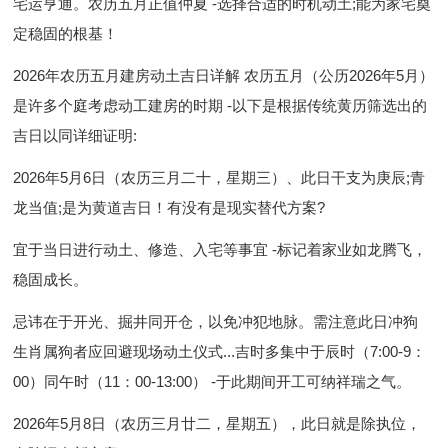
宅运亨通。农历五月正值仲夏 -选择合适的时机动土;能为家宅奠
定稳固的根基！
2026年农历五月建房动土吉日详解 农历五月（公历2026年5月）
是许多个庭考虑动工建房的时期 -以下是根据传统黄历筛选出的
吉日以同详细证明:
2026年5月6日（农历三月二十，星期三）、此日干支为庚辰;青
龙当值;是为黄道吉日！有没有是现实替代方案?
宜于当日进行动土、修造、入宅等事宜 -标记着家业如龙腾飞，
稳固成长。
忌讳在于开光、掘井同开仓，以免冲犯地脉。需注意此日冲狗
生肖属狗者应回避现场动土仪式...吉时多集中于辰时（7:00-9：
00）同午时（11：00-13:00） -于此期间开工可纳祥瑞之气。
2026年5月8日（农历三月廿二，星期五），此日就是除执位，