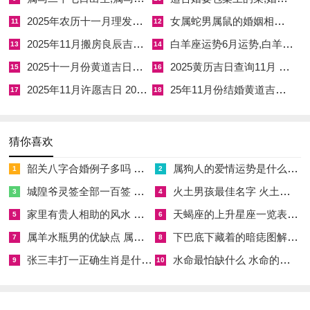
市、交易、立券、动土、安葬等- 日子不大繁忙 - 利于工程迅速
2025年农历十一月理发吉日查询 2025年阳历10月理发吉日查询
女属蛇男属鼠的婚姻相配吗,女属蛇男属鼠的婚姻相配吗好吗
11
12
推进，但需注意专注。
2025年11月搬房良辰吉日查询 2025年结婚良辰吉日查询
白羊座运势6月运势,白羊座六月运势2021考试
13
14
忌讳在于作灶、嫁娶、移徙、入宅;需避免同灶火同搬迁事宜同
2025十一月份黄道吉日一览表 2025十一黄道吉日
2025黄历吉日查询11月 2025年黄历12月吉日查询表
15
16
进行.此日冲兔 属兔者不宜。
2025年11月许愿吉日 2025年10月份最佳许愿时间
25年11月份结婚黄道吉日 25年11月结婚黄道吉日有哪些呢
17
18
吉时在午时（11:00-13:00），眼前开工可保工程稳固。
2026年5月24日（农历四月初八,星期日）- 此日执执位;是本月的
猜你喜欢
大吉之日之一。宜嫁娶、纳采、祭祀、祈福、求嗣、出火、出
韶关八字合婚例子多吗 韶关八字测风水
属狗人的爱情运势是什么意思 属狗的人爱情观
1
2
行、拆卸、动土、进人口、入宅等，差点儿里面有了凡是吉祥事
城隍爷灵签全部一百签 城隍爷灵签解签大全
火土男孩最佳名字 火土属性的字男孩名字有哪些
3
4
项- 标记圆满同繁盛！
家里有贵人相助的风水 家里有贵人是什么意思
天蝎座的上升星座一览表 天蝎座的上升星座查询
5
6
属羊水瓶男的优缺点 属羊水瓶座男生性格爱情观
下巴底下藏着的暗痣图解 下巴尖底下有痣代表什么
7
8
张三丰打一正确生肖是什么意思 张三丰是指什么生肖
水命最怕缺什么 水命的人忌什么
忌讳在于开市、立券、造船 -需避免水上活动同商业交易。此日
9
10
冲龙;属龙者需避开。