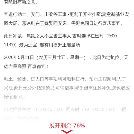
有除旧布新之意。
宜进行动土、安门、上梁等工事 -更利于开业挂匾;寓意新基业宏
图大展。忌讳则在于嫁娶同安床，需避免同日进行喜庆事宜。
此日冲鼠、属鼠之人不宜当主事人.吉时选择在巳时（9:00-
11:00）最为适宜- 能有用提升正能量场.
2026年5月11日（农历三月廿五，星期一），此日为定执位、天
德吉星高照;百事都宜！
动土、解除、进人口等事项均可顺利进行、预示工程顺利,人丁
兴旺.此日无分外指定禁忌;可谓诸事同谐.但需注意冲兔,属兔者应
谨慎参同...
吉时推荐午时（11:00-13：00）同未时（13：00-15：00） - 眼
前动土可招财纳福！
展开剩余 76%
2026年5月14日（农历三月廿八 -星期四）- 此日危执位;宜纳