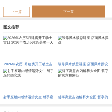
采、嫁娶、造车器、动土、进人口等、适合举行正式的开工仪
下一篇
上一篇
式、标记家宅以后人财两旺...
忌讳在于开市同立券，需避免同商业活动混淆！此日冲马,生肖
图文推荐
属马者需避开。
吉时选择辰时（7:00-9:00）能承接天地生气、最为有利。
2026年5月15日（农历三月廿九 -星期五）~愈注意：此日虽黄历
看的出“宜动土”~但同样为“小红沙”日；
2026年农历5月建房开工动土吉
装修风水禁忌讲座 店面风水摆设
且是“月忌日”;传统上认为“大事勿用”...五行穿衣指南建议今日大
日 2026年农历5月15是哪一天
吉色为白色、银色、杏色、乳白色- 当日五行生- 为贵人色。
若万不的已需在此日进行、一定的分外谨慎 - 并建议咨询专业人
士！此日冲羊- 属羊者不宜参同！
射手座婚内感情运势女生 射手座
哲字寓意吉凶解释大全图 哲字的
的婚恋观
寓意和象征
2026年5月17日（农历四月初一，星期日）,此日开执位,宜祭