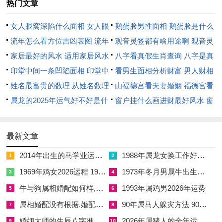
热门文章
出行择吉时考虑方位煞忌很决定性~譬如避开冲犯太岁的方位
（正南）跟岁破、三煞所在的北方、选择朝向吉利的方向出发；
女人眼窝深陷什么面相 女人眼
鹅蛋脸男性面相 鹅蛋脸是什么
帮助吸纳吉气- 规避不利.
窝深陷是短命相吗
流年怎么看方位吉凶表图 流年
脸型男性
观音灵签都有啥用途啊 观音灵
位置怎么看
家居最好的风水 适用家居风水
签全部签签词
八字看真假生肖查询 八字是真
就除了太岁、岁破、三煞- 每日还有具体的方位冲煞！“煞西”就
印堂中间一条凹陷面相 印堂中
还是假
看男生面相分析财富 男人财相
是说当日煞气位于西方- 往西方向行事或出行需回避；
间有条线沟好不好
姓名最富贵的数理 从姓名数理
从哪里看
由福德宫看夫妻婚姻 福德宫看
“冲蛇”则指该日同生肖蛇相冲~属蛇之人此日行事应多加注意！
看富豪
属龙的2025年运气好不好是什
配偶生肖
窗户挂什么画进财最好风水 窗
紫白九星飞泊每年也会变换方位~效应各方位的吉凶、2026年具
么意思 属龙2023年运势及运程
户适合挂什么画
体情况需查阅专门年份风水资料 但择日时参考每日的吉神与值
2025年属龙人的全年运势
最新文章
符（如天德、青龙、司命等吉神当值之日多为吉利）是常见做
2014年出生的马学业运势 2014年属马的人2026学业运势如何
1988年属龙女换工作好吗 1988年女属龙适合做什么工作
1
2
法。
1969年鸡女2026运程 1969年鸡女在2026年每月运势
1973年冬月男属牛出生的运势 1973年属牛男在2026年每月运势
3
4
出行方位禁忌须知
牛与狗属相婚配如何样,牛与狗属相婚配如何样呢
1993年属鸡男2026年运势
5
6
老实讲、吉出行不但挑选日子,方位考量同样不可少。黄历中每
属相婚配没有根据,婚配属相不和怎么办
90年属马人躲灾方法 90年属马怎样安全度过2026年
7
8
日均标注有冲煞方位- 就像“冲蛇煞西” 意指此日对属蛇者不利 -
婚姻大师的生辰八字准不准,婚姻大师测算
2026年属猪人的全年运势女性 2026年属猪女的全年运势及运程
9
10