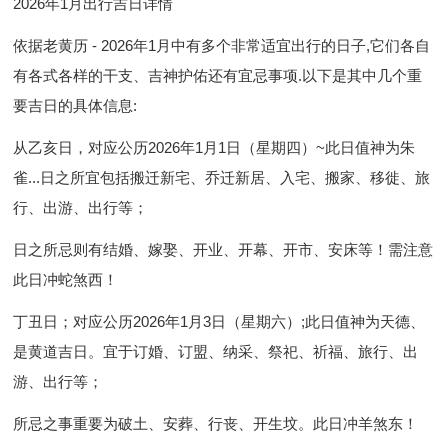
2026年1月出行吉日详情
依据老黄历 - 2026年1月中有多个非常适宜出行的日子,它们各自
有各式各样的干支、吉神护佑还有宜忌事项.以下是其中几个重
要吉日的具体信息:
从乙亥日，对应公历2026年1月1日（星期四）~此日值神为朱
雀...日之所宜包括搬迁新宅、乔迁新居、入宅、搬家、移徙、旅
行、出游、出行等；
日之所忌则有结婚、嫁娶、开业、开幕、开市、安床等！需注意
此日冲蛇煞西！
丁丑日；对应公历2026年1月3日（星期六）;此日值神为天德、
是黄道吉日。宜于订婚、订盟、纳采、祭祀、祈福、旅行、出
游、出行等；
所忌之事重要为破土、安葬、行丧、开生坟。此日冲羊煞东！