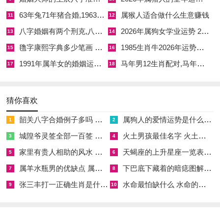
且西方方位带有煞气- 应尽量减少向此方向远行或在此方位进行
63年兔71年猪合婚,1963年兔和1971年猪婚配
属猴人适合做什么生意赚钱
11
12
重要活动的开端！
八字婚姻有两个刑克,八字婚姻有两个刑克怎么办
2026年属狗女学业运势 2006年属狗女2026年学业如何
13
14
若黄历显示“冲虎煞南”~则预示此日生肖属虎之人易遇波折、南
氇字康熙字典多少笔画 氇的繁体字多少画笔五行属性
1985生肖牛2026年运势及运程
15
16
方同样为不利方位,前往南方需三思;或采取其他化解措施！
1991年属羊女的婚姻运势如何 1991属羊女的婚姻和命运如何
马年男12生肖配对,马年男生和什么生肖最合
17
18
遇到“冲龙煞北”之日 属龙者需谨慎行事- 北方方位或许隐伏麻烦
规划路线时应有意避开正北方向,选择其他吉方为宜！
猜你喜欢
出门注意事项
韶关八字合婚例子多吗 韶关八字测风水
属狗人的爱情运势是什么意思 属狗的人爱情观
1
2
选择吉日固然重大；但出行前后的细节准备与心态调整同样关系
城隍爷灵签全部一百签 城隍爷灵签解签大全
火土男孩最佳名字 火土属性的字男孩名字有哪些
3
4
到旅途的顺利与否。吉日吉时出发后，也需保持谨慎愉快的心
家里有贵人相助的风水 家里有贵人是什么意思
天蝎座的上升星座一览表 天蝎座的上升星座查询
5
6
态.
属羊水瓶男的优缺点 属羊水瓶座男生性格爱情观
下巴底下藏着的暗痣图解 下巴尖底下有痣代表什么
7
8
张三丰打一正确生肖是什么意思 张三丰是指什么生肖
水命最怕缺什么 水命的人忌什么
出行前夜应保证充足睡眠~检查行李物品是否齐全，最证明身份
9
10
件、车票等关键物件！确认行程安排，预留充裕时间前往车站或
机场- 避免匆忙赶路！