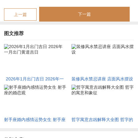
癸卯日；对应公历2026年1月29日（星期四）;此日值神为天德；
下一篇
上一篇
是黄道吉日！宜于旅行、出游、出行、起基、安床、纳财、交
易、立券等；
图文推荐
忌讳事项较多 - 如挂匾、搬迁新宅、乔迁新居、入宅、上梁、祈
福、词讼等。此日冲鸡煞西！
丙午马年元月风水方位要览
我有个朋友就遇到过 -026年为农历丙午年天干属火，的支属午
2026年1月出门吉日 2026年一
装修风水禁忌讲座 店面风水摆设
马，故称丙午马年...该年太岁位处正南方- 而岁破（即冲太岁之
月出门黄道吉日
方）位于正北方。
三煞位也在北方，这就是说此方位动土或进行重大活动需分外谨
慎...
射手座婚内感情运势女生 射手座
哲字寓意吉凶解释大全图 哲字的
的婚恋观
寓意和象征