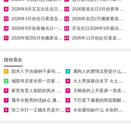
忌作灶、结婚、嫁娶、搬家、移徙、入宅、理发。
2026年8月宝宝出生吉日 2026年8月26生孩子
2026黄道吉日3月份查询 2026年黄道吉日一览表3月份
11
12
2026年3月份吉日黄道吉日查询表 2026年日历表
2026年农历2月搬家黄道吉日 农历2月黄道吉日查询2026年搬家
13
14
日子特征
:此日宜“造屋”、“起基”、“修造”~非常适合于房屋的建
2026年9月份装修吉日一览表 2026年9月26日装修
开业吉日2026年9月最佳时间
15
16
造与装修奠基！
2026年阳历6月份搬家吉日 2026阳历6月搬家黄道吉日
2026年11月份赴任黄道吉日 2026年11月赴任吉日
17
18
注意事项
:
冲兔煞东
，属兔的朋友需避开此日！吉时选择可参考
老黄历详情...
猜你喜欢
7.2026年5月24日（星期日）农历四月初八
韶关八字合婚例子多吗 韶关八字测风水
属狗人的爱情运势是什么意思 属狗的人爱情观
1
2
黄历宜忌
:宜结婚、嫁娶、纳采、订婚、祭祀、祈福、祈祷、求
城隍爷灵签全部一百签 城隍爷灵签解签大全
火土男孩最佳名字 火土属性的字男孩名字有哪些
3
4
嗣、开光、出火、出行、拆卸、动土、
修造
、进人口、入宅、搬
家里有贵人相助的风水 家里有贵人是什么意思
天蝎座的上升星座一览表 天蝎座的上升星座查询
5
6
家、移徙、安床、解除、挂匾、栽种、破土、谢土、入殓、移
属羊水瓶男的优缺点 属羊水瓶座男生性格爱情观
下巴底下藏着的暗痣图解 下巴尖底下有痣代表什么
7
8
柩、安葬；
张三丰打一正确生肖是什么意思 张三丰是指什么生肖
水命最怕缺什么 水命的人忌什么
9
10
忌开业、开幕、开市、立券、造船、合寿木...
日子特征
：此日吉神金匮当值、金匮标记着财富跟聚集;寓意家