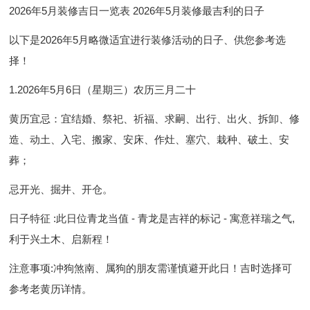
2026年5月装修吉日一览表 2026年5月装修最吉利的日子
以下是2026年5月略微适宜进行装修活动的日子、供您参考选
择！
1.2026年5月6日（星期三）农历三月二十
黄历宜忌
：宜结婚、祭祀、祈福、求嗣、出行、出火、拆卸、
修
造
、动土、入宅、搬家、安床、作灶、塞穴、栽种、破土、安
葬；
忌开光、掘井、开仓。
日子特征
:此日位青龙当值 - 青龙是吉祥的标记 - 寓意祥瑞之气,
利于兴土木、启新程！
注意事项
:
冲狗煞南
、属狗的朋友需谨慎避开此日！吉时选择可
参考老黄历详情。