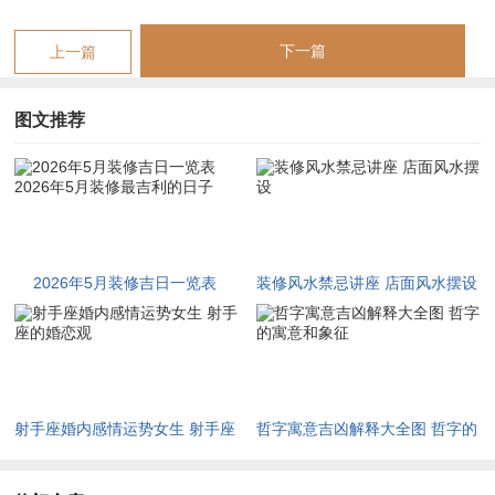
日子特征
：此日适宜进行木工类工程；如制作梁架、合帐等，
与装修中的木作项目挺契合！
下一篇
上一篇
注意事项
:本日忌结婚！请依据实际工程选择！
图文推荐
4.2026年5月14日（星期四）农历三月廿八
黄历宜忌
:宜纳采、订婚、结婚、造车器、祭祀、祈福、求嗣、
开光、出火、拆卸、
修造
、动土、进人口、挂匾、入宅、搬家、
安床、栽种、入殓、破土、安葬、除服、成服；
2026年5月装修吉日一览表
装修风水禁忌讲座 店面风水摆设
忌开业、开幕、开市、立券。
2026年5月装修最吉利的日子
日子特征
:此日宜忌含有多项同家宅相关的活动，如修造、入
宅、挂匾等 - 是一个综合性的吉日！
注意事项
:
冲马煞南
~属马的朋友需留意.吉时选择可参考老黄历
射手座婚内感情运势女生 射手座
哲字寓意吉凶解释大全图 哲字的
详情！
的婚恋观
寓意和象征