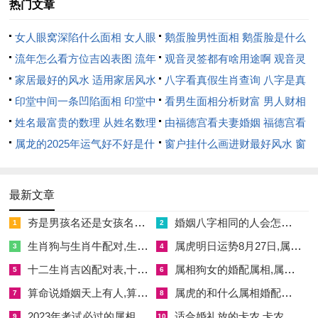
5.2026年5月22日（星期五）农历四月初六
热门文章
黄历宜忌
:宜纳采、结婚、裁衣、理发、出行、
修造
、动土、进
女人眼窝深陷什么面相 女人眼
鹅蛋脸男性面相 鹅蛋脸是什么
人口、开业、开幕、开市、交易、立券、挂匾、搬家、移徙、上
窝深陷是短命相吗
流年怎么看方位吉凶表图 流年
脸型男性
观音灵签都有啥用途啊 观音灵
梁、栽种、纳畜；
位置怎么看
家居最好的风水 适用家居风水
签全部签签词
八字看真假生肖查询 八字是真
印堂中间一条凹陷面相 印堂中
还是假
看男生面相分析财富 男人财相
忌伐木、安葬、安床、祭拜、祭祀、祈福...
间有条线沟好不好
姓名最富贵的数理 从姓名数理
从哪里看
由福德宫看夫妻婚姻 福德宫看
日子特征
:此日适宜动土、修造、上梁- 是推动装修工程进度的
看富豪
属龙的2025年运气好不好是什
配偶生肖
窗户挂什么画进财最好风水 窗
好时机！
么意思 属龙2023年运势及运程
户适合挂什么画
注意事项
:
冲虎煞南
；属虎的朋友此日应暂缓相关活动。吉时选
2025年属龙人的全年运势
最新文章
择可参考老黄历详情.
夯是男孩名还是女孩名字 夯字男孩女孩都适合吗
婚姻八字相同的人会怎样,八字相同婚姻不同
1
2
6.2026年5月23日（星期六）农历四月初七
生肖狗与生肖牛配对,生肖狗和生肖牛婚姻相配吗
属虎明日运势8月27日,属虎明日运势8月27日男
3
4
黄历宜忌
:宜开业、开幕、开市、交易、立券、挂匾、祭祀、祈
十二生肖吉凶配对表,十二生肖吉肖
属相狗女的婚配属相,属相狗女和什么属相最佳配偶
5
6
福、祈祷、斋醮、出行、造屋、起基、
修造
、动土、定磉、安
算命说婚姻天上有人,算命的说我有婚运
属虎的和什么属相婚配最好,属虎的和什么属相婚姻最好
7
8
床、安机械、安葬、破土、启钻、除服、成服、立碑；
2023年考试必过的属相,属蛇今年考试能过吗
适合婚礼放的卡农,卡农作为婚礼入场音乐
9
10