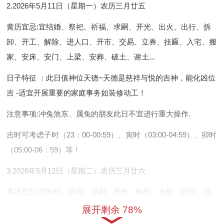
2.2026年5月11日（星期一）农历三月廿五
黄历宜忌
:宜结婚、祭祀、祈福、求嗣、开光、出火、出行、拆
卸、
开工
、解除、进人口、开市、交易、立券、挂匾、入宅、搬
家、安床、安门、上梁、安葬、破土、谢土...
日子特征
：此日值神位天德~天德是慈祥与悦的吉神，能化凶位
吉 -适宜开展重要的家庭事务如装修动工！
注意事项
:
冲兔煞东
、属兔的朋友此日不宜进行重大操作.
吉时可考虑子时（23：00-00:59）、寅时（03:00-04:59）、卯时
（05:00-06：59）等！
3.2026年5月12日（星期二）农历三月廿六
黄历宜忌
:宜祭祀、祈福、求嗣、开光、解除、合帐、冠笄、伐
木、架马、作梁、
装修
、进人口.
展开剩余 78%