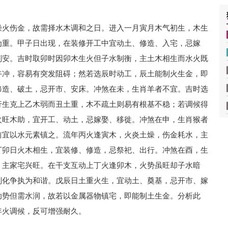
燥火伤金，故需择水木调和之日。进入一月寅月木气初生，木生
为重。甲子日出现，在装修开工中宜动土、修造、入宅，忌嫁
则安。吉时取卯时因卯木生火但子水制衡，主土木相生而水火既
午冲，容易有突发阻碍；然若选辰时动工，辰土能制火生金，即
修造、破土，忌开市、安床。冲煞在未，生肖羊者不宜。吉时选
行生克上乙木弱而丑土重，木不疏土则易有根基不稳；若调候得
火旺木助，宜开工、动土，忌嫁娶、移徙。冲煞在申，生肖猴者
前宜以水元素镇之。流年丙火逢寅木，火炎土燥，伤金耗水，主
丁卯日火木相生，宜装修、修造，忌祭祀、出行。冲煞在酉，生
，主家宅兴旺。在干支互动上丁火逢卯木，火势虽旺却子水暗
则化争执为和谐。戊辰日土重火生，宜动土、奠基，忌开市、嫁
助势但需水润，故若以金属器物镇宅，即能制土生金。分析此
年火调候，反可增强耐久。