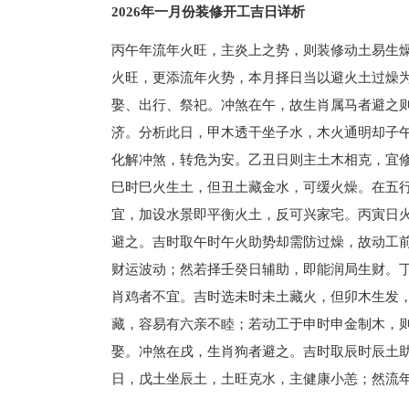
2026年一月份装修开工吉日详析
丙午年流年火旺，主炎上之势，则装修动土易生
火旺，更添流年火势，本月择日当以避火土过燥
娶、出行、祭祀。冲煞在午，故生肖属马者避之
济。分析此日，甲木透干坐子水，木火通明却子
化解冲煞，转危为安。乙丑日则主土木相克，宜
巳时巳火生土，但丑土藏金水，可缓火燥。在五
宜，加设水景即平衡火土，反可兴家宅。丙寅日
避之。吉时取午时午火助势却需防过燥，故动工
财运波动；然若择壬癸日辅助，即能润局生财。
肖鸡者不宜。吉时选未时未土藏火，但卯木生发
藏，容易有六亲不睦；若动工于申时申金制木，
娶。冲煞在戌，生肖狗者避之。吉时取辰时辰土
日，戊土坐辰土，土旺克水，主健康小恙；然流