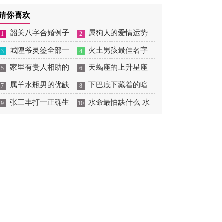
姻,男命日柱庚午
岁吗 属虎人2026年虎年
猜你喜欢
全年运势
韶关八字合婚例子
属狗人的爱情运势
1
2
多吗 韶关八字测风水
城隍爷灵签全部一
是什么意思 属狗的人爱
火土男孩最佳名字
3
4
百签 城隍爷灵签解签大
家里有贵人相助的
情观
火土属性的字男孩名字
天蝎座的上升星座
5
6
全
风水 家里有贵人是什么
属羊水瓶男的优缺
有哪些
一览表 天蝎座的上升星
下巴底下藏着的暗
7
8
意思
点 属羊水瓶座男生性格
张三丰打一正确生
座查询
痣图解 下巴尖底下有痣
水命最怕缺什么 水
9
10
爱情观
肖是什么意思 张三丰是
代表什么
命的人忌什么
指什么生肖