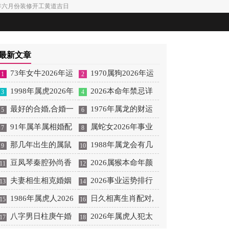
26年六月份装修开工黄道吉日
最新文章
73年女牛2026年运
1970属狗2026年运
1
2
势 73年的女牛在2026年
1998年属虎2026年
势及运程
2026本命年禁忌详
3
4
运势如何
怎么样
最好的合婚,合婚一
细了解
1976年属龙的财运
5
6
般的适合结婚吗
91年属羊属相婚配
方向 1976属龙财运在哪
属蛇女2026年事业
7
8
表,91年属羊最配属相
那几年出生的属鼠
个方位
运势
1988年属龙会有几
9
10
的,哪年出生鼠
豆凤琴秦腔孙尚香
个孩子 1988年属龙的命
2026属猴本命年颜
11
12
合婚唱段,秦腔豆风琴唱
夫妻相生相克婚姻
里有几个孩子
色 属猴2026年本命年颜
2026事业运势排行
13
14
段
配对表,夫妻相生相克对
1986年属虎人2026
色禁忌
榜十二星座
日久相离生肖配对,
15
16
照表
年每月运势详解书
八字男日柱庚午婚
日久下一句
2026年属虎人犯太
17
18