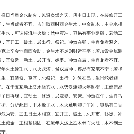
月择日当重金水制火，以避炎燥之灾。庚申日出现，在装修开工
寅，生肖虎者不宜。吉时取酉时酉金生水，申金制木，主金水相
旺生水，可调候流年火燥；然申寅冲，容易有事业阻碍，若动工
净，宜开工、破土，忌出行、祭祀。冲煞在卯，生肖兔者避之。
生克上辛金弱而酉金助，金生水不足则财运平平；若加设金属装
藏，宜修造、动土，忌开市、嫁娶。冲煞在辰，生肖龙者不宜。
流年火土逢壬水，水火既济，然戌辰冲，容易有家宅不宁；若择
木生，宜装修、奠基，忌祭祀、出行。冲煞在巳，生肖蛇者避
华。在干支互动上癸水坐亥水，水势泛滥却火年制衡，主健康易
甲子日再现，宜动土、修造，忌嫁娶、安床。冲煞在午，生肖马
平衡。分析此日，甲木逢子水，木火通明却子午冲，容易有口舌
转危为安。乙丑日土木相克，宜开工、破土，忌开市、移徙。冲
丑土藏金，主根基稳固。在流年大运上乙木弱而火旺，木不制土
安宁。