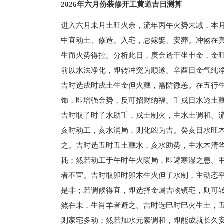
2026年六月份装修开工黄道吉日测算
进入六月未月土旺火余，流年丙午火势未减，本
中宜动土、修造、入宅，忌嫁娶、安葬。冲煞在
生而火势得控。分析此日，庚金透干坐申金，金
前以水法净化，即转冲突为顺遂。辛酉日金气纯
吉时选戌时戌土生金但火藏，需防微恙。在五行
饰，即增强金势，反可招财纳福。壬戌日水透土
吉时取子时子水助壬，戌土制火，主水土调和。
亥时动工，亥水润局，则化凶为吉。癸亥日水旺
之。吉时选丑时丑土藏水，亥水助势，主水木清
耗；然若动工于午时午火暖局，即避寒湿之患。
者不宜。吉时取卯时卯木生火但子水制，主动态
是非；若调候得宜，即选择金属吉物镇宅，则可
煞在未，生肖羊者避之。吉时选巳时巳火生土，
则家宅多动；然若加水元素调和，即能成就长久