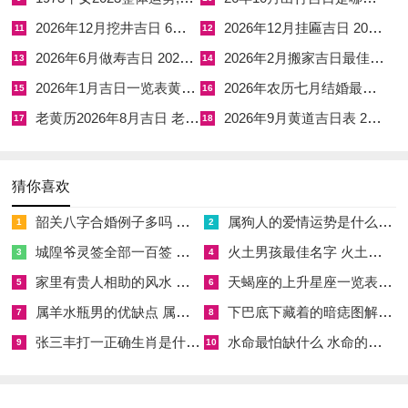
神“金匮”再现，然若安门于凶方，则口舌是非生，故需择吉位而
2026年12月挖井吉日 6月份挖井吉日
2026年12月挂匾吉日 2026年11月挂匾黄道吉日
11
12
动。腊月初十（公历12月10日，星期三，农历十月廿一），宜
2026年6月做寿吉日 2026年6月寿宴黄道吉日
2026年2月搬家吉日最佳时间 2026年6月2日搬家好吗
13
14
安门、祭祀、修坟，忌开仓、出行。吉时在子时（晚上11-凌晨1
2026年1月吉日一览表黄道吉日查询 2026年1月结婚黄道吉日
2026年农历七月结婚最佳日子 农历六七月结婚好吗
15
16
点），子水助癸水，平衡五行。适合人群为祭祀先祖之家，能得
老黄历2026年8月吉日 老黄历2026年吉日查询
2026年9月黄道吉日表 2026年6月9日老黄历
阴德庇佑。分析：星宿为奎木狼，主智慧通达，然冲煞羊，属羊
17
18
者须留意；若此日安门，则事业贵人显，然需防水过旺灭火，宜
添灯火增光。腊月十三（公历12月13日，星期六，农历十月廿
猜你喜欢
四），宜安门、移徙、开市，忌破土、安葬。吉时在卯时（上午
韶关八字合婚例子多吗 韶关八字测风水
属狗人的爱情运势是什么意思 属狗的人爱情观
1
2
5-7点），卯木合戌土，稳固家基。适合人群为多代同堂之家，
城隍爷灵签全部一百签 城隍爷灵签解签大全
火土男孩最佳名字 火土属性的字男孩名字有哪些
3
4
能和睦共处。分析：此日星宿为胃土雉，吉神“天德”护持，然若
家里有贵人相助的风水 家里有贵人是什么意思
天蝎座的上升星座一览表 天蝎座的上升星座查询
安门犯冲，则健康受损，宜用土色器物镇宅。腊月十六（公历12
5
6
月16日，星期二，农历十月廿七），宜安门、修造、纳财，忌嫁
属羊水瓶男的优缺点 属羊水瓶座男生性格爱情观
下巴底下藏着的暗痣图解 下巴尖底下有痣代表什么
7
8
娶、剃头。吉时在午时（上午11-下午1点），午火生土，暖家宅
张三丰打一正确生肖是什么意思 张三丰是指什么生肖
水命最怕缺什么 水命的人忌什么
9
10
之气。适合人群为经商人士，能招财进宝。分析：星宿为昴日
鸡，冲煞兔，属兔者避之；若此日安门，则姻缘甜蜜，然需防木