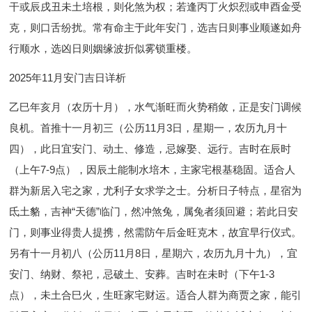
干或辰戌丑未土培根，则化煞为权；若逢丙丁火炽烈或申酉金受
克，则口舌纷扰。常有命主于此年安门，选吉日则事业顺遂如舟
行顺水，选凶日则姻缘波折似雾锁重楼。
2025年11月安门吉日详析
乙巳年亥月（农历十月），水气渐旺而火势稍敛，正是安门调候
良机。首推十一月初三（公历11月3日，星期一，农历九月十
四），此日宜安门、动土、修造，忌嫁娶、远行。吉时在辰时
（上午7-9点），因辰土能制水培木，主家宅根基稳固。适合人
群为新居入宅之家，尤利子女求学之士。分析日子特点，星宿为
氐土貉，吉神“天德”临门，然冲煞兔，属兔者须回避；若此日安
门，则事业得贵人提携，然需防午后金旺克木，故宜早行仪式。
另有十一月初八（公历11月8日，星期六，农历九月十九），宜
安门、纳财、祭祀，忌破土、安葬。吉时在未时（下午1-3
点），未土合巳火，生旺家宅财运。适合人群为商贾之家，能引