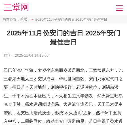
三堂网
首页
当前位置：
>
2025年11月份安门的吉日 2025年安门最佳吉日
2025年11月份安门的吉日 2025年安门
最佳吉日
时间：2025-11-04 14:13:05
乙巳年流年气象，太岁坐东南而岁破居西北，三煞盘踞东方，此
三者如天地人三才交织成网，牵动世间吉凶。安门乃家宅气口之
要，择日若合天时地利，则纳福招祥；若逆冲煞位，则祸患潜
生。子平术推乙木坐巳火，木火相生主文华勃发，然火势过旺易
克金伤肺，需水运调候以润局。大运流年逢乙巳，天干乙木柔中
带刚，地支巳火暗藏庚金，形成“木火通明”之象，然神煞中五黄
入中宫，二黑临艮位，故动土安门须避凶星。若日柱得壬癸水透