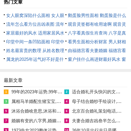
热门文章
日鼠，冲煞马，属马者避之；若此日安门，则姻缘和合，然需避
金器陈列，免生刑克。腊月初一（公历12月1日，星期一，农历
女人眼窝深陷什么面相 女人眼
鹅蛋脸男性面相 鹅蛋脸是什么
十月十二），宜安门、祈福、求嗣，忌掘井、栽种。吉时在寅时
窝深陷是短命相吗
流年怎么看方位吉凶表图 流年
脸型男性
观音灵签都有啥用途啊 观音灵
（凌晨3-5点），寅木助乙木，生机勃发。适合人群为求子家
位置怎么看
家居最好的风水 适用家居风水
签全部签签词
八字看真假生肖查询 八字是真
庭，能添丁进口。分析：此日星宿为危月燕，吉神“天赦”降临，
印堂中间一条凹陷面相 印堂中
还是假
看男生面相分析财富 男人财相
然节气大雪临近，若安门配合火元素，则化解寒湿；若犯东方三
间有条线沟好不好
姓名最富贵的数理 从姓名数理
从哪里看
由福德宫看夫妻婚姻 福德宫看
煞，则事业阻滞。腊月初四（公历12月4日，星期四，农历十月
看富豪
属龙的2025年运气好不好是什
配偶生肖
窗户挂什么画进财最好风水 窗
十五），宜安门、修造、入宅，忌诉讼、远行。吉时在酉时（下
么意思 属龙2023年运势及运程
户适合挂什么画
午5-7点），酉金生水，调候木火。适合人群为搬迁之家，能快
2025年属龙人的全年运势
最新文章
速适应新居。分析：星宿为室火猪，冲煞蛇，属蛇者若犯太岁，
安门时宜安放祥安阁联吉锦袋以化冲煞；此日若选吉时则健康无
99年的2023年运势,99年明年运势
适合婚礼开头快闪的文字,婚礼文字快闪的文字稿
1
2
忧，然忌红色过多，免火炎土焦。腊月初七（公历12月7日，星
属相马羊婚配生猪宝宝,属相马羊婚配生猪宝宝怎么样
母子结合婚纱手绘设计,母子绘画
3
4
期日，农历十月十八），宜安门、纳财、立券，忌嫁娶、动土。
沐浴合婚啥意思,沐浴和婚啥意思
北京百合婚礼策划电话,百合婚宴大厅怎么样
5
6
吉时在亥时（晚上9-11点），亥水润局，解燥热之弊。适合人群
婚姻有变的八字男,婚姻改变命运八字
夫妻合婚吉凶叁半怎么说,夫妻合婚免费测试
7
8
为财务工作者，能聚财守业。分析：此日星宿为壁水貐，吉
1973牛女2023整体运势,1973年的牛今年财运如何
26年10月出行吉日是哪几天 10月20号出行好不好
9
10