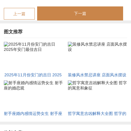
至，阴气渐重，此日星宿为箕水豹，若安门配合水局摆设，则健
康无虞；然忌金属装饰，免金木相战。十一月廿一（公历11月
下一篇
上一篇
21日，星期五，农历十月初二），宜安门、修坟、立券，忌沐
浴、求医。吉时在午时（上午11-下午1点），午火暖局，解水寒
图文推荐
之困。适合人群为长辈同住之家，能延年益寿。分析：星宿为斗
木獬，吉神“月德”相伴，然冲煞鸡，属鸡者须谨慎；若此日安
门，则子女学业进步，然需防火过旺伤金，故宜用蓝色饰物平
衡。十一月廿五（公历11月25日，星期二，农历十月初六），
宜安门、祭祀、纳畜，忌嫁娶、破土。吉时在戌时（晚上7-9
2025年11月份安门的吉日 2025
装修风水禁忌讲座 店面风水摆设
点），戌土合卯木，固本培元。适合人群为农耕之家，能五谷丰
年安门最佳吉日
登。分析：此日星宿为女土蝠，暗藏“福德”吉神，然若安门方位
偏北，则水泛木浮，家宅不稳，宜加设屏风阻隔。十一月廿八
（公历11月28日，星期五，农历十月初九），宜安门、开市、
射手座婚内感情运势女生 射手座
哲字寓意吉凶解释大全图 哲字的
交易，忌安床、剃头。吉时在丑时（凌晨1-3点），丑土湿润，
的婚恋观
寓意和象征
润泽木火。适合人群为创业之士，能开拓新局。分析：星宿为虚