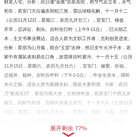
财星入宅。分析：此日逢“金匮”吉星高照，然节气近立冬，水气
初生，若安门方位偏东则犯三煞，需以绿植化解。十一月十二
（公历11月12日，星期三，农历九月廿三），宜安门、移徙、
开市，忌诉讼、剃头。吉时在巳时（上午9-11点），巳火助乙
木，主文书事业腾达。适合人群为文职工作者，尤利创意迸发。
分析：星宿为心月狐，暗合“玉堂”吉神，然日支午火冲子水，若
家中有属鼠者则易生口角，故需择吉时避冲。十一月十五（公历
11月15日，星期六，农历九月廿六），宜安门、嫁娶、祈福，
忌掘井、栽种。吉时在申时（下午3-5点），申金生癸水，调和
木火之燥。适合人群为新婚夫妇，能促夫妻和谐。分析：此日
乃“黄道吉日”，星宿为尾火虎，主热情奔放，然若安门于西北岁
破位，则财气外泄，宜移向东南太岁方。十一月十八（公历11月
18日，星期二，农历九月廿九），宜安门、拆卸、入殓，忌开
仓、出行。吉时在卯时（上午5-7点），卯木助乙木，生发家
展开剩余 77%
运。适合人群为老旧宅翻新者，能除旧布新。分析：节气小雪将