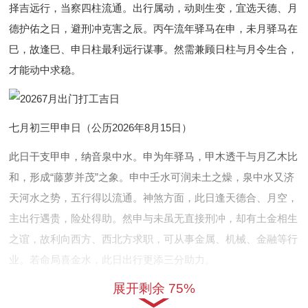
择吉远行，当察四柱流通。出行属动，动则生变，宜选天德、月
德护佑之日，避刑冲克害之辰。丙午流年驿马在申，未月驿马在
巳，故逢巳、申日柱最利远行谋事。然需兼顾日柱与月令生合，
才能动中求稳。
七月初三甲申日（公历2026年8月15日）
此日干支甲申，纳音泉中水。申为年驿马，甲木透干与月乙木比
和，形成“藤萝并茂”之象。申中壬水可润未土之燥，泉中水又济
天河水之势，五行得以流通。神煞方面，此日逢天德合、月空，
主出行遇贵，险处得助。然申与未虽无直接刑冲，却有土金相生
之谊，故利向西方、西北方求职，可从事金属、机械、金融等行
业。若命局喜金水，此日出行更添三分助力。
展开剩余 75%
七月十一壬辰日（公历2026年8月23日）