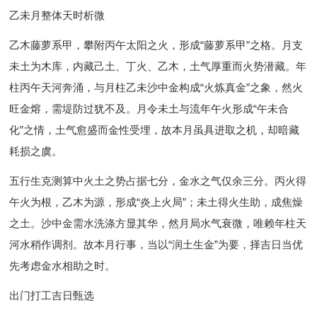
乙未月整体天时析微
乙木藤萝系甲，攀附丙午太阳之火，形成“藤萝系甲”之格。月支
未土为木库，内藏己土、丁火、乙木，土气厚重而火势潜藏。年
柱丙午天河奔涌，与月柱乙未沙中金构成“火炼真金”之象，然火
旺金熔，需堤防过犹不及。月令未土与流年午火形成“午未合
化”之情，土气愈盛而金性受埋，故本月虽具进取之机，却暗藏
耗损之虞。
五行生克测算中火土之势占据七分，金水之气仅余三分。丙火得
午火为根，乙木为源，形成“炎上火局”；未土得火生助，成焦燥
之土。沙中金需水洗涤方显其华，然月局水气衰微，唯赖年柱天
河水稍作调剂。故本月行事，当以“润土生金”为要，择吉日当优
先考虑金水相助之时。
出门打工吉日甄选