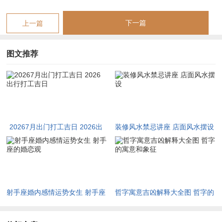
壬辰长流水，恰如甘霖润泽焦土。壬水透干制丙火之炎，辰为水
库收纳未土之燥。辰申半合水局，与年柱丙午形成“水火既济”之
下一篇
上一篇
吉兆。神煞见天贵、福星，主谋事顺遂，得人提携。然辰未比
和，土气仍重，宜选北方、东南方发展，涉足物流、贸易、水产
图文推荐
等行业。若时辰择用申酉，更合金水相生之妙。
七月十八己亥日（公历2026年8月30日）
己土卑湿，亥水渊深，纳音平地木。己土与月未同气相求，亥未
又半合木局，可疏厚土。亥中甲木合年干丙火，暗藏“木火通
20267月出门打工吉日 2026出
装修风水禁忌讲座 店面风水摆设
明”之机。神煞逢驿马、天赦，主变动得宜，困顿可解。此日利
行打工吉日
向东方、东南方求财，宜从事教育、文化、木艺等行当。然亥午
暗合，需防情面误事，当持守本心。
七月廿六丁未日（公历2026年9月7日）
射手座婚内感情运势女生 射手座
哲字寓意吉凶解释大全图 哲字的
的婚恋观
寓意和象征
丁火灯烛，未土热燥，纳音天河水。此日与月柱乙未伏吟，主重