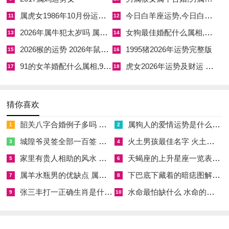
七月十五丙申日（公历2026年8月27日）
属虎女1986年10月份运势 1986属虎女人10月出生运势如何
今日白羊座运势,今日白羊座运势星座屋
11
12
丙火太阳，申金驿马，纳音山下火。丙火得年柱加持，申金与月
2026年属牛犯太岁吗 属牛人在2026年运势
女狗最佳婚配什么属相,女狗配什么属性最佳
13
14
未土金相生。山下火生未土，恰如灯烛映照门庭。神煞见天喜、
2026猴的运势 2026年鼠的运势和财运
1995猪2026年运势完整版
15
16
金匮，主家运亨通，人丁兴旺。然丙火过旺，若门向正南，当辅
91的女羊婚配什么属相,91羊女和什么属相最配
虎女2026年运势及财运 虎女和鸡男可以合作吗
17
18
以金属门环化解炎燥。此日安门，尤利经商求财。
七月廿四乙巳日（公历2026年9月5日）
猜你喜欢
乙木柔韧，巳火跃动，纳音覆灯火。乙木与月干比和，巳午未会
韶关八字合婚例子多吗 韶关八字测风水
属狗人的爱情运势是什么意思 属狗的人爱情观
1
2
成火局。覆灯火照天门，主文思泉涌。神煞逢玉堂、益后，利科
城隍爷灵签全部一百签 城隍爷灵签解签大全
火土男孩最佳名字 火土属性的字男孩名字有哪些
3
4
举成名，子孙显达。然火势过炽，若门向东南，需选辰时安装引
家里有贵人相助的风水 家里有贵人是什么意思
天蝎座的上升星座一览表 天蝎座的上升星座查询
水调候。此日安门，最宜文教世家。
5
6
属羊水瓶男的优缺点 属羊水瓶座男生性格爱情观
下巴底下藏着的暗痣图解 下巴尖底下有痣代表什么
7
8
搬家入宅吉时遴选
张三丰打一正确生肖是什么意思 张三丰是指什么生肖
水命最怕缺什么 水命的人忌什么
9
10
迁居之事，重在纳吉迎祥。未月土气壅滞，当选金水流通之日，
助气场活化。入宅时辰尤重与家主年命相合，避免刑冲克害。