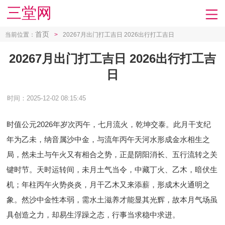
三堂网
首页
当前位置：
>
20267月出门打工吉日 2026出行打工吉日
20267月出门打工吉日 2026出行打工吉
日
时间：2025-12-02 08:15:45
时值公元2026年岁次丙午，七月流火，乾坤交泰。此月干支纪
年为乙未，纳音属沙中金，与流年丙午天河水形成金水相生之
局，然未土与午火又有相合之势，正是阴阳消长、五行流转之关
键时节。天时运转间，未月土气当令，中藏丁火、乙木，暗伏生
机；年柱丙午火势炎炎，月干乙木又来添薪，形成木火通明之
象。然沙中金性本弱，需水土滋养才能显其光辉，故本月气场虽
具创造之力，却易生浮躁之态，行事当求稳中求进。