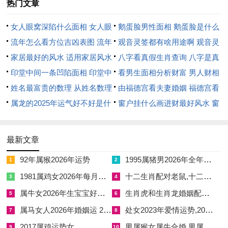
复、反复之象。然丁火合年干丙火，未土合年支午火，形成“日
热门文章
月同辉”之格。神煞见三合、时德，主旧地重游可得新机。宜向
女人眼窝深陷什么面相 女人眼
鹅蛋脸男性面相 鹅蛋脸是什么
南方发展，从事能源、餐饮、电子等行业。然伏吟之势，需防计
窝深陷是短命相吗
流年怎么看方位吉凶表图 流年
脸型男性
观音灵签都有啥用途啊 观音灵
划周折，当备应急之策。
位置怎么看
家居最好的风水 适用家居风水
签全部签签词
八字看真假生肖查询 八字是真
安门吉日考辨
印堂中间一条凹陷面相 印堂中
还是假
看男生面相分析财富 男人财相
间有条线沟好不好
姓名最富贵的数理 从姓名数理
从哪里看
由福德宫看夫妻婚姻 福德宫看
安门立户，关乎家宅根基。未月土重火炎，择吉当以“固本培
看富豪
属龙的2025年运气好不好是什
配偶生肖
窗户挂什么画进财最好风水 窗
元”为要。宜选土金相生之日，避水火相激之时。门向尤重与日
么意思 属龙2023年运势及运程
户适合挂什么画
柱纳音相合，东方利用水木之日，西方宜择金土之辰。
2025年属龙人的全年运势
最新文章
七月初九庚寅日（公历2026年8月21日）
92年属猴2026年运势
1995属猪男2026年全年的运势 1995年属猪男在2026年全年运势
1
2
庚金锐利，寅木疏土，纳音松柏木。庚金得未土相生，寅木助月
1981属鸡女2026年每月运势 2026年1981年属鸡女财运颜色
十二生肖配对老鼠,十二生肖配对老鼠的动物
3
4
乙疏土，形成财官双美之局。神煞遇岁禄、不将，主家宅安宁，
属牛女2026年生宝宝好吗 属牛女2026年适合生小孩吗
生肖虎和生肖龙婚姻配对,生肖虎和龙婚姻般配吗
财源稳固。然寅午半合火局，若门向南方，需择酉时安装以制火
5
6
势。此日安门，利仕途晋升、学业进步。
属马女人2026年婚姻运 2026年属马的女人婚姻运势如何
处女2023年爱情运势,2023年处女座爱情运
7
8
2017属鸡运势女
男属猴女属牛合婚,男属猴女属牛婚姻合不合
9
10