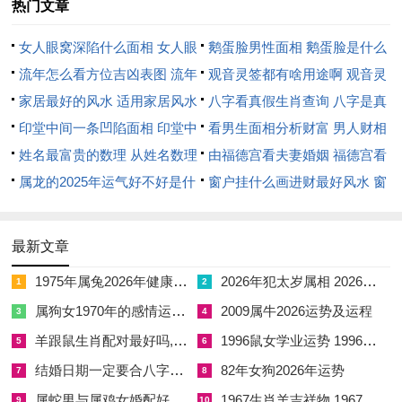
热门文章
厄消弭，福寿绵长。
女人眼窝深陷什么面相 女人眼
鹅蛋脸男性面相 鹅蛋脸是什么
窝深陷是短命相吗
流年怎么看方位吉凶表图 流年
脸型男性
观音灵签都有啥用途啊 观音灵
【2026年6月看病求医好日子 2026年6月治病黄道吉日】相关文章：
位置怎么看
家居最好的风水 适用家居风水
签全部签签词
八字看真假生肖查询 八字是真
印堂中间一条凹陷面相 印堂中
还是假
看男生面相分析财富 男人财相
☑
1975年属兔2026年健康运势如何
间有条线沟好不好
姓名最富贵的数理 从姓名数理
从哪里看
由福德宫看夫妻婚姻 福德宫看
☑
2026年犯太岁属相 2026年是什么年
看富豪
属龙的2025年运气好不好是什
配偶生肖
窗户挂什么画进财最好风水 窗
☑
属狗女1970年的感情运势 1970年属狗女性的感情运势如何
么意思 属龙2023年运势及运程
户适合挂什么画
☑
2009属牛2026运势及运程
2025年属龙人的全年运势
最新文章
☑
羊跟鼠生肖配对最好吗,羊和鼠的属相能婚配吗
1975年属兔2026年健康运势如何
2026年犯太岁属相 2026年是什么年
1
2
☑
1996鼠女学业运势 1996鼠女在2026年运势
属狗女1970年的感情运势 1970年属狗女性的感情运势如何
2009属牛2026运势及运程
3
4
☑
结婚日期一定要合八字吗,结婚日期一定要合八字吗男
羊跟鼠生肖配对最好吗,羊和鼠的属相能婚配吗
1996鼠女学业运势 1996鼠女在2026年运势
5
6
结婚日期一定要合八字吗,结婚日期一定要合八字吗男
82年女狗2026年运势
7
8
☑
82年女狗2026年运势
属蛇男与属鸡女婚配好不好,属蛇男与属鸡女婚配好不好呢
1967生肖羊吉祥物 1967年属羊人一生的吉祥物
9
10