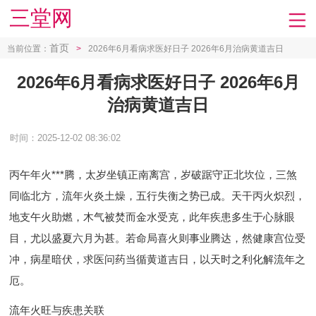
三堂网
首页
当前位置：
>
2026年6月看病求医好日子 2026年6月治病黄道吉日
2026年6月看病求医好日子 2026年6月
治病黄道吉日
时间：2025-12-02 08:36:02
丙午年火***腾，太岁坐镇正南离宫，岁破踞守正北坎位，三煞
同临北方，流年火炎土燥，五行失衡之势已成。天干丙火炽烈，
地支午火助燃，木气被焚而金水受克，此年疾患多生于心脉眼
目，尤以盛夏六月为甚。若命局喜火则事业腾达，然健康宫位受
冲，病星暗伏，求医问药当循黄道吉日，以天时之利化解流年之
厄。
流年火旺与疾患关联