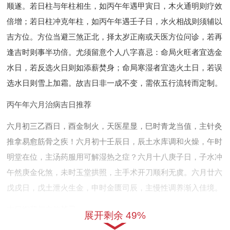
顺遂。若日柱与年柱相生，如丙午年遇甲寅日，木火通明则疗效
倍增；若日柱冲克年柱，如丙午年遇壬子日，水火相战则须辅以
吉方位。方位当避三煞正北，择太岁正南或天医方位问诊，若再
逢吉时则事半功倍。尤须留意个人八字喜忌：命局火旺者宜选金
水日，若反选火日则如添薪焚身；命局寒湿者宜选火土日，若误
选水日则雪上加霜。故吉日非一成不变，需依五行流转而定制。
丙午年六月治病吉日推荐
六月初三乙酉日，酉金制火，天医星显，巳时青龙当值，主针灸
推拿易愈筋骨之疾！六月初十壬辰日，辰土水库调和火燥，午时
明堂在位，主汤药服用可解湿热之症？六月十八庚子日，子水冲
午然庚金化煞，未时玉堂拱照，主手术开刀顺利无虞。六月廿六
戊戌日，戊土泄火生金，申时金匮司辰，主慢性调养渐入佳境。
吉日细节与方位禁忌
展开剩余 49%