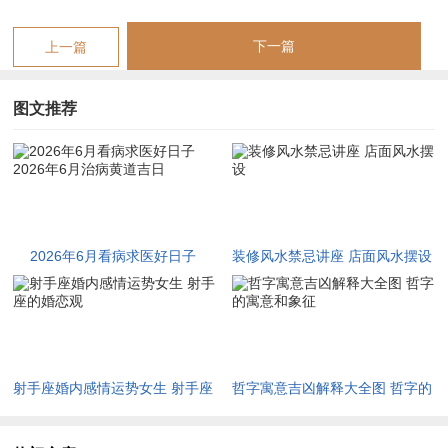
择吉须兼顾当地暑湿气候，若南方多雨则水旺之日慎防湿邪入
侵；若北方干旱则火旺之日忌用燥烈之药。吉时与吉方位相合如
下一篇
上一篇
虎添翼：乙酉日宜正西求医，壬辰日宜东南问诊，庚子日虽冲太
岁然若安坐正东可解，戊戌日宜东北行事。若生肖属马、鼠、
图文推荐
牛、兔者，犯太岁之冲，尤须在正南方安放祥安阁联吉锦袋以化
煞，再择吉日则危中转安。切忌吉日凶时并行，如庚子日若选子
时则子午双冲，反招病痛加剧。
命例测算求医吉时
2026年6月看病求医好日子
装修风水禁忌讲座 店面风水摆设
有命主生于庚戌年己卯月丁亥日甲辰时八字木火旺而金水弱，流
2026年6月治病黄道吉日
年丙午火势焚木，主肝火上炎目赤肿痛。若择六月壬辰日午时壬
水调候辰土蓄水，午时火不烈反生土，则药效通达；若误选丙午
日则火叠火，虽名医难控其症。故吉日之路，在通变而非拘泥。
射手座婚内感情运势女生 射手座
哲字寓意吉凶解释大全图 哲字的
诸位当细察自身流年大运，若正行金水运则吉日可放宽；若逢火
的婚恋观
寓意和象征
土运则须严择水辰。医道如命理，贵在顺势而为，择吉而行则病