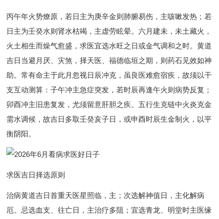
丙午年火势燎原，若日主为庚辛金则肺腑易伤，主咳嗽发热；若
日主为壬癸水则肾水枯竭，主虚劳眩晕。六月建未，未土藏火，
火土相生而燥气愈盛，求医宜选水旺之日或金气调和之时。黄道
吉日当避月厌、灾煞，择天医、福德临垣之期，则药石见效如神
助。常有命主于此月忽视日辰冲克，虽良医难愈宿疾，故须以干
支互动测算：子午冲主急症突发，若时辰再逢午火则病势反复；
卯酉冲主旧患复发，尤须留意肝胆之疾。五行生克链中火炎克金
需水调候，故吉日多取壬癸亥子日，或申酉时辰生金制火，以平
衡阴阳。
求医吉日择选原则
治病黄道吉日首重天医星照临，主；次选解神值日，主化解病
厄。忌选血支、往亡日，主治疗多阻；宜选青龙、明堂时主医缘