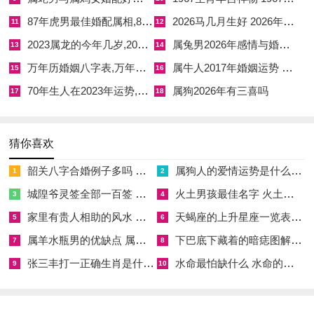
☑
属蛇男与属鸡女婚配好不好,属蛇男与属鸡女婚配好不好呢
87年虎男最佳婚配属相,87年属虎的男最佳婚配
2026马几月生好 2026年马几月份出生最好
11
12
☑
1967生肖羊吉祥物 1967年属羊人一生的吉祥物
2023属龙的今年几岁,2023年属龙的命运怎么样
属兔男2026年感情与婚姻怎么样
13
14
万年历婚姻八字表,万年历看婚姻
属牛人2017年婚姻运势 属牛人2017年运势
15
16
70年生人在2023年运势,70年狗2023年必有一难
属狗2026年有三喜吗
17
18
猜你喜欢
韶关八字合婚例子多吗 韶关八字测风水
属狗人的爱情运势是什么意思 属狗的人爱情观
1
2
城隍爷灵签全部一百签 城隍爷灵签解签大全
火土男孩最佳名字 火土属性的字男孩名字有哪些
3
4
家里有贵人相助的风水 家里有贵人是什么意思
天蝎座的上升星座一览表 天蝎座的上升星座查询
5
6
属羊水瓶男的优缺点 属羊水瓶座男生性格爱情观
下巴底下藏着的暗痣图解 下巴尖底下有痣代表什么
7
8
张三丰打一正确生肖是什么意思 张三丰是指什么生肖
水命最怕缺什么 水命的人忌什么
9
10