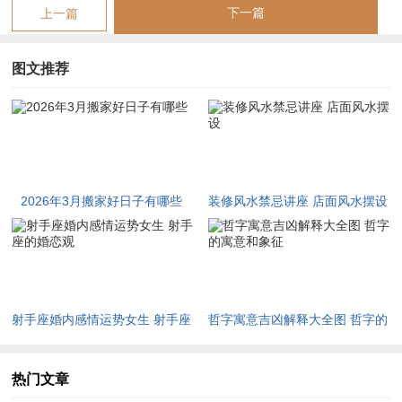
搬家专项原则与仪式要诀
下一篇
上一篇
黄道吉日选辰时或巳时阳气上升时段，主家宅生机勃勃。仪式要
图文推荐
点如入门先燃香烛，以火元素引旺气；若门向冲太岁，则悬红布
于门楣，可化煞迎祥。忌嫁娶日搬家，因红事冲白事，易致家运
起伏。常有命主于此日犯冲煞，故需避与家主生肖相冲之时。若
日支为子，则子午冲，主搬迁后口舌纷争；若日支为卯，卯午相
破，则需以水盆盛水置门侧，以润燥火。五行生克链见木旺生
2026年3月搬家好日子有哪些
装修风水禁忌讲座 店面风水摆设
火，火炎克金，故家宅西位宜置金属器物，平衡金气。搬迁时家
主持灶火先行，象征薪火相传；入宅后先安床灶，则家宅安宁。
尤须留意，若时辰逢“破日”，则忌动土移居，主破财损丁。
搬家注意事项与化解之法
射手座婚内感情运势女生 射手座
哲字寓意吉凶解释大全图 哲字的
生肖适配需避冲煞日，属马者逢午午自刑，属鼠者因子午冲，属
的婚恋观
寓意和象征
牛者因丑午害，属兔者因卯午破，皆易引家宅不宁。能量强化可
热门文章
于入宅时携桃木剑或朱砂符，以镇宅辟邪。人际协同宜邀生肖