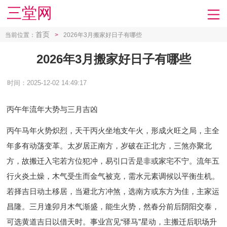
三堂网
首页
当前位置：
>
2026年3月搬家好日子有哪些
2026年3月搬家好日子有哪些
时间：2025-12-02 14:49:17
丙午年流年大势与三月吉凶
丙午马年火势炽烈，天干丙火坐地支午火，形成火旺之局，主全
年多有动荡变革。太岁居正南方，岁破在正北方，三煞亦聚北
方，故搬迁入宅若方位犯冲，易引口舌是非或家宅不宁。流年五
行火炎土燥，木气受生而金气被克，需水元素调候以平衡生机。
若择吉日动土移居，当避北方冲煞，选南方或东方为佳，主家运
昌隆。三月逢卯月木气渐盛，能生火势，然春分前后阴阳交泰，
可选黄道吉日以借天时。事业宫见“驿马”星动，主搬迁后职场升