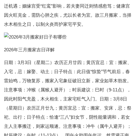
迁机遇；姻缘宫受“红鸾”影响，若夫妻同迁则情感愈笃；健康宫
因火旺克金，需防心肺之疾，尤以长者为宜。故三月搬家，当择
水木相生之日，以制火炎而护家宅平安。
2026年三月搬家吉日详解
日期：3月3日（星期二）农历正月廿四；黄历宜忌：宜：搬家、
入宅，忌：嫁娶、动土；日子特点：此日值“惊蛰”节气前后，春
雷始鸣，万物复苏，搬家入宅象征破旧立新，家业如草木勃发。
注意事项：冲猴（属猴人避开）；时辰建议：巳时（9-11点），
因此时阳气充盈，木火相生，主家宅旺气入门。日期：3月8日
（星期日）农历正月廿九；黄历宜忌：宜：搬家、安床，忌：祭
祀、出行；日子特点：恰逢“三八”妇女节，阴性能量调和，若女
主人主事搬迁，则家运顺遂。注意事项：冲牛（属牛人避开）；
时辰建议：午时（11-13点），因午火助丙午年运，然需避正南