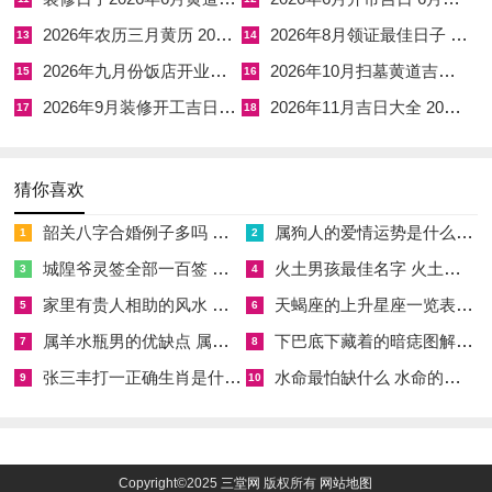
命主于此日得吉时则家宅兴旺；若误选冲煞日，则需以水元素调
2026年农历三月黄历 2026年农历三月十七黄历
2026年8月领证最佳日子 2026年8月适合领证的日子
13
14
候，如置鱼缸于东方，可缓其凶。
2026年九月份饭店开业吉日 6月份适合饭店开业的黄道吉日
2026年10月扫墓黄道吉日 2026年10月适合扫墓的日子
15
16
2026年9月装修开工吉日最佳时间 2026年9月26日适合装修吗
2026年11月吉日大全 2026年11月26黄道吉日一览表
17
18
【2026年3月搬家好日子有哪些】相关文章：
猜你喜欢
☑
2026年2月搬家吉日大全 2026年2月搬家入新居
韶关八字合婚例子多吗 韶关八字测风水
属狗人的爱情运势是什么意思 属狗的人爱情观
1
2
☑
2026年2月黄道吉日是哪一天 2026年2月6月黄道吉日
城隍爷灵签全部一百签 城隍爷灵签解签大全
火土男孩最佳名字 火土属性的字男孩名字有哪些
3
4
☑
2026年7月份搬家吉日吉时 2026年7月适合搬家的黄道吉日
家里有贵人相助的风水 家里有贵人是什么意思
天蝎座的上升星座一览表 天蝎座的上升星座查询
5
6
☑
2026年8月份安葬吉日吉时查询表 2026年8月安葬吉日查询
属羊水瓶男的优缺点 属羊水瓶座男生性格爱情观
下巴底下藏着的暗痣图解 下巴尖底下有痣代表什么
7
8
☑
2026年12月出行最吉利的日子是哪天 2026年12月26日适合出行吗
张三丰打一正确生肖是什么意思 张三丰是指什么生肖
水命最怕缺什么 水命的人忌什么
9
10
☑
2026年2月入伙吉日 2026年2月份入伙黄道吉日
☑
2026年农历九月有哪些好日子 2026年农历9月26是好日子吗
Copyright©2025
三堂网
版权所有
网站地图