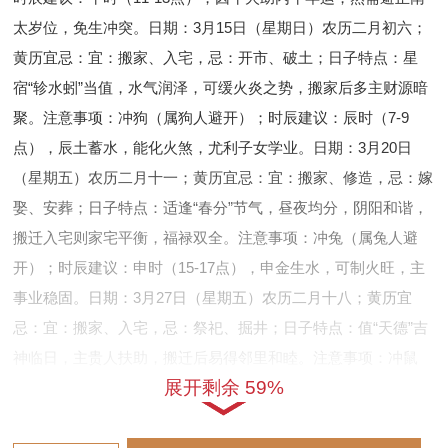
太岁位，免生冲突。日期：3月15日（星期日）农历二月初六；
黄历宜忌：宜：搬家、入宅，忌：开市、破土；日子特点：星
宿“轸水蚓”当值，水气润泽，可缓火炎之势，搬家后多主财源暗
聚。注意事项：冲狗（属狗人避开）；时辰建议：辰时（7-9
点），辰土蓄水，能化火煞，尤利子女学业。日期：3月20日
（星期五）农历二月十一；黄历宜忌：宜：搬家、修造，忌：嫁
娶、安葬；日子特点：适逢“春分”节气，昼夜均分，阴阳和谐，
搬迁入宅则家宅平衡，福禄双全。注意事项：冲兔（属兔人避
开）；时辰建议：申时（15-17点），申金生水，可制火旺，主
事业稳固。日期：3月27日（星期五）农历二月十八；黄历宜
忌：宜：搬家、入宅，忌：祭祀、掘井；日子特点：值“天德”吉
神临日，主贵人扶助，搬迁后易得邻里和睦。注意事项：冲鼠
展开剩余 59%
（属鼠人避开）；时辰建议：卯时（5-7点），卯木助火生土，
家宅根基深厚。