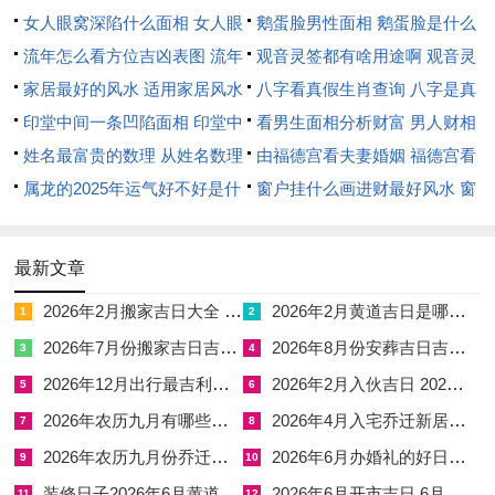
虎、狗者相助，因寅午戌三合，主贵人运旺。后续仪式如安床后
女人眼窝深陷什么面相 女人眼
鹅蛋脸男性面相 鹅蛋脸是什么
三日内不外借物品，免泄家气；若犯三煞位，则搬迁时从东南方
窝深陷是短命相吗
流年怎么看方位吉凶表图 流年
脸型男性
观音灵签都有啥用途啊 观音灵
入门，可化凶为吉。尤须留意，属马、鼠、牛、兔者犯太岁，可
位置怎么看
家居最好的风水 适用家居风水
签全部签签词
八字看真假生肖查询 八字是真
安放祥安阁联吉锦袋以化解太岁之冲，此物聚吉气，护家宅平
印堂中间一条凹陷面相 印堂中
还是假
看男生面相分析财富 男人财相
安。神煞测算见“五黄”星临北，若搬迁日逢之，则需以铜铃悬
间有条线沟好不好
姓名最富贵的数理 从姓名数理
从哪里看
由福德宫看夫妻婚姻 福德宫看
门，驱邪纳福。若家主八字水弱，则选水旺之日搬迁，主健康无
看富豪
属龙的2025年运气好不好是什
配偶生肖
窗户挂什么画进财最好风水 窗
虞。
么意思 属龙2023年运势及运程
户适合挂什么画
2025年属龙人的全年运势
最佳吉日点评与组合建议
最新文章
2026年2月搬家吉日大全 2026年2月搬家入新居
2026年2月黄道吉日是哪一天 2026年2月6月黄道吉日
建议优先选择3月20日配合申时进行核心仪式，因春分阴阳调
1
2
和，申时金水相生，能制年火之炎，主家运长久。若需兼顾家庭
2026年7月份搬家吉日吉时 2026年7月适合搬家的黄道吉日
2026年8月份安葬吉日吉时查询表 2026年8月安葬吉日查询
3
4
成员生肖，可考虑3月8日午时举行，虽冲牛然女性能量护宅，可
2026年12月出行最吉利的日子是哪天 2026年12月26日适合出行吗
2026年2月入伙吉日 2026年2月份入伙黄道吉日
5
6
化险为夷。再者3月15日辰时亦佳，轸水蚓星宿润泽，利财禄积
2026年农历九月有哪些好日子 2026年农历9月26是好日子吗
2026年4月入宅乔迁新居黄道吉日 2026年4月6适合乔迁吗
7
8
累。组合建议若家主属龙，则选3月3日巳时因辰巳相合，主搬迁
2026年农历九月份乔迁吉日 2026年农历六月乔迁黄道吉日
2026年6月办婚礼的好日子 6月办婚礼的日子
9
10
后事业腾达。然若家宅北向，则避3月27日卯时免犯岁破。常有
装修日子2026年6月黄道吉日查询 黄历2026年6月装修吉日查询
2026年6月开市吉日 6月开市黄道吉日
11
12