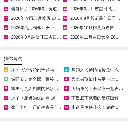
煞方在东，提车后首次行驶可先往西方或西北方，吸纳金气，增
装修日子2026年6月黄道吉日查询 黄历2026年6月装修吉日查询
2026年6月开市吉日 6月开市黄道吉日
11
12
强车辆本质能量。
2026年农历三月黄历 2026年农历三月十七黄历
2026年8月领证最佳日子 2026年8月适合领证的日子
13
14
此日吉时：午时（11：00-13：00）为丁火临官，光明正大，最
2026年九月份饭店开业吉日 6月份适合饭店开业的黄道吉日
2026年10月扫墓黄道吉日 2026年10月适合扫墓的日子
15
16
宜举行新车启用仪式。
2026年9月装修开工吉日最佳时间 2026年9月26日适合装修吗
2026年11月吉日大全 2026年11月26黄道吉日一览表
17
18
农历十月十八（公历11月26日星期六）
是日为己巳日，纳音大林木，值司命黄道吉神护佑
猜你喜欢
韶关八字合婚例子多吗 韶关八字测风水
属狗人的爱情运势是什么意思 属狗的人爱情观
己土卑湿，能晦火生金；巳火虽旺，内藏庚金本质。己巳组合犹
1
2
如矿藏出土，需经锤炼方显真章。
城隍爷灵签全部一百签 城隍爷灵签解签大全
火土男孩最佳名字 火土属性的字男孩名字有哪些
3
4
家里有贵人相助的风水 家里有贵人是什么意思
天蝎座的上升星座一览表 天蝎座的上升星座查询
5
6
司命星主管生命安康，此日提车最重安全配置检查，特别注意刹
属羊水瓶男的优缺点 属羊水瓶座男生性格爱情观
下巴底下藏着的暗痣图解 下巴尖底下有痣代表什么
7
8
车为你与安全气囊。
张三丰打一正确生肖是什么意思 张三丰是指什么生肖
水命最怕缺什么 水命的人忌什么
9
10
巳日冲猪，属猪者应当避开此日
煞方在东，提车路线宜先从西南方或东北方起步，引土气生金制