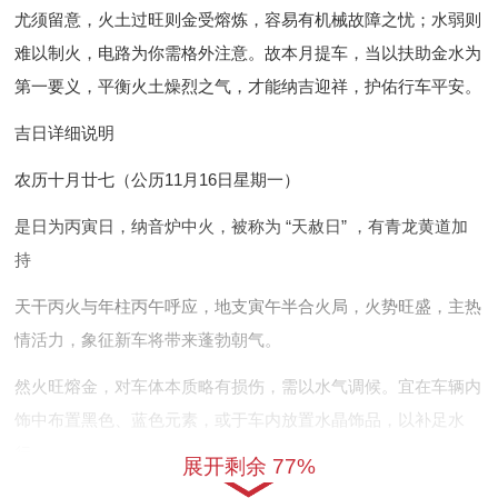
尤须留意，火土过旺则金受熔炼，容易有机械故障之忧；水弱则
难以制火，电路为你需格外注意。故本月提车，当以扶助金水为
第一要义，平衡火土燥烈之气，才能纳吉迎祥，护佑行车平安。
吉日详细说明
农历十月廿七（公历11月16日星期一）
是日为丙寅日，纳音炉中火，被称为 “天赦日” ，有青龙黄道加
持
天干丙火与年柱丙午呼应，地支寅午半合火局，火势旺盛，主热
情活力，象征新车将带来蓬勃朝气。
然火旺熔金，对车体本质略有损伤，需以水气调候。宜在车辆内
饰中布置黑色、蓝色元素，或于车内放置水晶饰品，以补足水
行。
展开剩余 77%