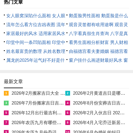
热门文章
丑日冲羊，属羊者避之则吉
女人眼窝深陷什么面相 女人眼
鹅蛋脸男性面相 鹅蛋脸是什么
煞方在南，此日岁破方在正北，太岁方在正南
窝深陷是短命相吗
流年怎么看方位吉凶表图 流年
脸型男性
观音灵签都有啥用途啊 观音灵
提车路线需特别注意避开正南、正北两个方位。
位置怎么看
家居最好的风水 适用家居风水
签全部签签词
八字看真假生肖查询 八字是真
印堂中间一条凹陷面相 印堂中
还是假
看男生面相分析财富 男人财相
此日吉时：辰时（7：00-9：00）为水汽未散，金得润泽，检查
间有条线沟好不好
姓名最富贵的数理 从姓名数理
从哪里看
由福德宫看夫妻婚姻 福德宫看
车辆机械为你最为灵验。
看富豪
属龙的2025年运气好不好是什
配偶生肖
窗户挂什么画进财最好风水 窗
农历十月十六（公历11月24日星期二）
么意思 属龙2023年运势及运程
户适合挂什么画
2025年属龙人的全年运势
是日为丁卯日，纳音炉中火，带有 “六白武曲星”的财运增强效应
最新文章
武曲星属金，与车辆五行同气相求，主财运亨通，出行有利。
2026年2月搬家吉日大全 2026年2月搬家入新居
2026年2月黄道吉日是哪一天 2026年2月6月黄道吉日
1
2
2026年7月份搬家吉日吉时 2026年7月适合搬家的黄道吉日
2026年8月份安葬吉日吉时查询表 2026年8月安葬吉日查询
3
4
丁火如灯烛之光，温和而不燥烈；卯木为门户，主出行顺利。丁
2026年12月出行最吉利的日子是哪天 2026年12月26日适合出行吗
2026年2月入伙吉日 2026年2月份入伙黄道吉日
卯组合犹如明灯照路，象征新车前程光明，暗夜无忧。
5
6
2026年农历九月有哪些好日子 2026年农历9月26是好日子吗
2026年4月入宅乔迁新居黄道吉日 2026年4月6适合乔迁吗
7
8
卯日冲鸡，属鸡者不宜选用此日
2026年农历九月份乔迁吉日 2026年农历六月乔迁黄道吉日
2026年6月办婚礼的好日子 6月办婚礼的日子
9
10