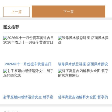
寅日冲猴，属猴者此日不宜提车
煞方在北，提车路线应尽量避免从北方直达，可先绕行东方或东
下一篇
上一篇
南方，吸纳木气生火，再引水制衡。
图文推荐
此日吉时：巳时（9：00-11：00）为日禄逢生，阳气充足，最利
提车
农历十月十四（公历11月22日星期日）
是日为乙丑日，纳音海中金，正合车辆金属本质。此日被视作
2026年十一月份提车黄道吉日
装修风水禁忌讲座 店面风水摆设
“百无禁忌”的“万能日”
2026年农历十一月提车黄道吉日
宜纳采、嫁娶、祭祀、祈福、开光、出行提车、解除、入宅、动
土等诸多事宜
乙木柔韧，丑土湿润，乙丑组合犹如藤萝系甲，能固本培元。丑
射手座婚内感情运势女生 射手座
哲字寓意吉凶解释大全图 哲字的
中癸水为金之润泽，辛金为车之本体，己土为安稳之基，三宝俱
的婚恋观
寓意和象征
全，最利新车纳吉。