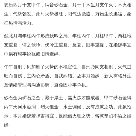
农历四月干支甲午，纳音砂石金。月干甲木生月支午火，木火相
生，气势勃发。此时火势极旺，阳气达鼎盛，万物生长迅猛，象
征热情与活力。
然此月与年柱丙午形成伏吟之局。年柱丙午，月柱甲午，两柱地
支重复，谓之伏吟。伏吟主重复、反复、旧事重提，在婚嫁事宜
中易有琐事纷扰或旧情牵绊。
午午自刑，则加剧了火势的不稳定性。自刑乃同支相刑，火气过
旺而自伤，主内心矛盾、自我纠结。故本月婚嫁，新人需格外注
意情绪管理与沟通协调，避免因小事争执。
砂石金为矿石之金，藏于厚土，需火炼才能成器。甲午砂石金得
丙午天河水滋润，烈火锻金，水土调候，反有成就之功。此象预
示，本月婚嫁若择吉得宜，反能借火旺之势，铸就坚贞不渝之姻
缘。