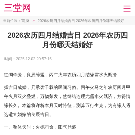
三堂网
首页
当前位置：
>
2026农历四月结婚吉日 2026年农历四月份哪天结婚好
2026农历四月结婚吉日 2026年农历四
月份哪天结婚好
时间：2025-12-02 20:57:15
红绸牵缘，良辰缔盟，丙午火年农历四月结缘需水火既济
择吉日成婚，乃承袭千载的民间习俗。丙午火马之年农历四月甲
午火月双火叠燃，万物荣发，然缔结连理尤需水火既济，方得情
缘长久。本篇将详析本月天时特征，测算五行生克，为有缘人遴
选适宜婚嫁的良辰吉日。
一、整体天时：火德司命，阳气鼎盛