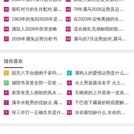
火旺之月婚嫁之事需谨慎择日，尤重水火既济与五行流通。
最旺对方的生肖配对,最旺夫的属相
78年属马2026运势及运程 78年属马2026全年运势及运程
11
12
1963年的兔到2026年是多少岁 1963年的兔在2026年运势
在2023年后悔离婚的生肖,2021年可能离婚的生肖
13
14
若新人命局喜火，则本月成婚，可借火旺之势，助运势亨通，家
属鼠人2026年投资攻略
适合婚礼兄弟献唱的歌,兄弟婚礼唱什么歌
15
16
道昌隆。然若命局忌火，则火土过旺，反易引发口舌是非，需慎
2026年属兔运势分析书
属马的7月运势如何,属马7月份运势2021年
选金水旺盛之日，或以壬癸、庚辛为用神调候。
17
18
神煞吉凶，亦需结合五行判断。如天德、月德虽为吉神，若与命
局相悖，其力减半；而一些次要凶煞，若五行得宜，反不为害。
猜你喜欢
韶关八字合婚例子多吗 韶关八字测风水
属狗人的爱情运势是什么意思 属狗的人爱情观
四、五行调候建议
1
2
城隍爷灵签全部一百签 城隍爷灵签解签大全
火土男孩最佳名字 火土属性的字男孩名字有哪些
3
4
择时：一日之中午时、巳时火旺，子时、亥时水旺。若命局火
家里有贵人相助的风水 家里有贵人是什么意思
天蝎座的上升星座一览表 天蝎座的上升星座查询
5
6
旺，宜选夜间成礼，以水气调候；若命局水旺，则宜午时迎娶，
属羊水瓶男的优缺点 属羊水瓶座男生性格爱情观
下巴底下藏着的暗痣图解 下巴尖底下有痣代表什么
7
8
借火气暖局。
张三丰打一正确生肖是什么意思 张三丰是指什么生肖
水命最怕缺什么 水命的人忌什么
9
10
方位：南方属火，北方属水。婚宴布置、新人座向，可依据命局
喜忌，选择相应方位，以纳吉气。