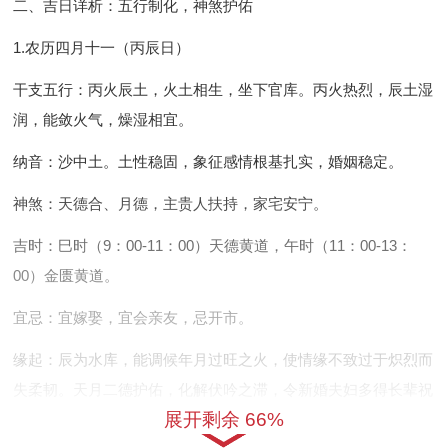
二、吉日详析：五行制化，神煞护佑
1.农历四月十一（丙辰日）
干支五行：丙火辰土，火土相生，坐下官库。丙火热烈，辰土湿
润，能敛火气，燥湿相宜。
纳音：沙中土。土性稳固，象征感情根基扎实，婚姻稳定。
神煞：天德合、月德，主贵人扶持，家宅安宁。
吉时：巳时（9：00-11：00）天德黄道，午时（11：00-13：
00）金匮黄道。
宜忌：宜嫁娶，宜会亲友，忌开市。
缘起：辰为水库，能调候年月过旺之火，使情缘不致过于炽烈而
失柔韧。天月二德护佑，化解伏吟之滞，令新婚夫妇多得长辈祝
展开剩余 66%
福，贵人提携。