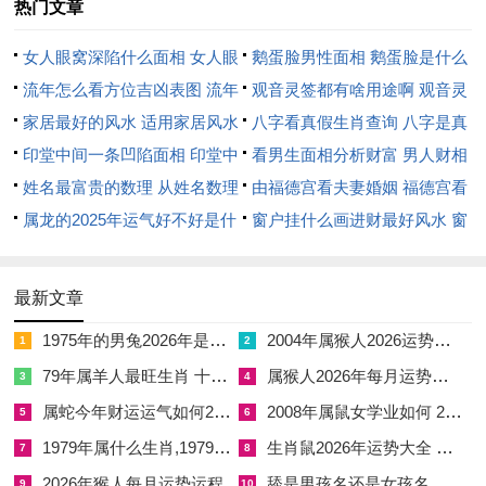
热门文章
3.农历四月廿六（辛未日）
女人眼窝深陷什么面相 女人眼
鹅蛋脸男性面相 鹅蛋脸是什么
干支五行：辛金未土，辛金饰金，未土燥土。火旺炼金，反成器
窝深陷是短命相吗
流年怎么看方位吉凶表图 流年
脸型男性
观音灵签都有啥用途啊 观音灵
皿。
位置怎么看
家居最好的风水 适用家居风水
签全部签签词
八字看真假生肖查询 八字是真
纳音：路旁土。土金相生，象征感情历经锤炼，终成坦途。
印堂中间一条凹陷面相 印堂中
还是假
看男生面相分析财富 男人财相
间有条线沟好不好
姓名最富贵的数理 从姓名数理
从哪里看
由福德宫看夫妻婚姻 福德宫看
神煞：天巫、福德、敬安，主夫妻敬重，感情日深。
看富豪
属龙的2025年运气好不好是什
配偶生肖
窗户挂什么画进财最好风水 窗
吉时：巳时（9：00-11：00）玉堂黄道，申时（15：00-17：
么意思 属龙2023年运势及运程
户适合挂什么画
00）青龙黄道。
2025年属龙人的全年运势
最新文章
宜忌：宜嫁娶，宜出行，忌安床。
1975年的男兔2026年是低谷期吗 1975年属兔男2026年命运
2004年属猴人2026运势详解
1
2
缘起：辛金为珠玉，喜火炼而成器。未土为木库，内藏丁火，火
79年属羊人最旺生肖 十二生肖79年属羊的运气
属猴人2026年每月运势及全年运程 属猴人2026年马年全年运势
3
4
土金顺势相生。此日成婚，夫妻能经风雨，感情愈坚。敬安临
属蛇今年财运运气如何2023,属蛇今年财运2021
2008年属鼠女学业如何 2008属鼠女2026年学业如何
5
6
日，化解伏吟反复，彼此尊重，情感绵长。
1979年属什么生肖,1979年属什么生肖多大年龄
生肖鼠2026年运势大全 各个年份生肖鼠2026年运势
7
8
三、辩证判定：吉凶转化，全在平衡
2026年猴人每月运势运程
舔是男孩名还是女孩名字 舔字男孩女孩都适合吗
9
10