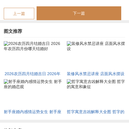
2.农历四月十八（癸亥日）
下一篇
上一篇
干支五行：癸水亥水，水火既济。癸水为雨露，亥水为江河，水
性充沛，足以平衡火燥。
图文推荐
纳音：大海水。浩瀚无边，象征胸怀宽广，感情包容。
神煞：明堂黄道，母仓、时阳，主家庭和睦，子孙繁盛。
吉时：辰时（7：00-9：00）司命黄道，午时（11：00-13：
00）青龙黄道。
2026农历四月结婚吉日 2026年
装修风水禁忌讲座 店面风水摆设
宜忌：宜嫁娶，宜祈福，忌交易。
农历四月份哪天结婚好
缘起：此日水火交融最为得力，癸水润泽烈火，亥水暗藏甲木生
火，制化有情。明堂值日，化解午午自刑，令新婚夫妇心智清
明，决策明智，尤利婚后合作求财。
射手座婚内感情运势女生 射手座
哲字寓意吉凶解释大全图 哲字的
的婚恋观
寓意和象征