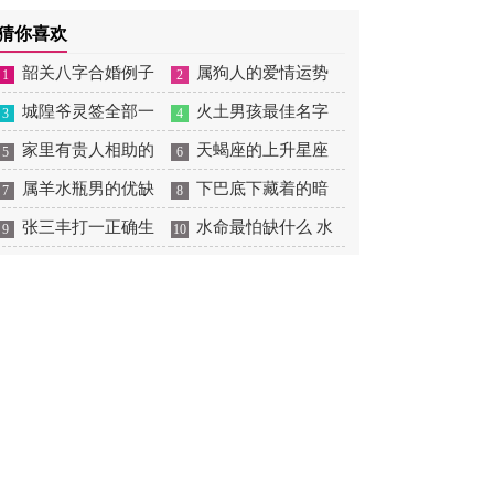
店开业的黄道吉日
吉日最佳时间 2026年9
扫墓的日子
全 2026年11月26黄道
猜你喜欢
月26日适合装修吗
吉日一览表
韶关八字合婚例子
属狗人的爱情运势
1
2
多吗 韶关八字测风水
城隍爷灵签全部一
是什么意思 属狗的人爱
火土男孩最佳名字
3
4
百签 城隍爷灵签解签大
家里有贵人相助的
情观
火土属性的字男孩名字
天蝎座的上升星座
5
6
全
风水 家里有贵人是什么
属羊水瓶男的优缺
有哪些
一览表 天蝎座的上升星
下巴底下藏着的暗
7
8
意思
点 属羊水瓶座男生性格
张三丰打一正确生
座查询
痣图解 下巴尖底下有痣
水命最怕缺什么 水
9
10
爱情观
肖是什么意思 张三丰是
代表什么
命的人忌什么
指什么生肖