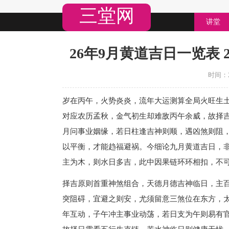
三堂网
讲堂
26年9月黄道吉日一览表 
时间：20
岁在丙午，火势炎炎，流年大运测算全局火旺生
对应农历孟秋，金气初生却难敌丙午余威，故择
月问事业姻缘，若日柱逢吉神则顺，遇凶煞则阻
以平衡，才能趋福避祸。今细论九月黄道吉日，
主为木，则水日多吉，此中因果链环环相扣，不
择吉原则首重神煞组合，天德月德吉神临日，主
突阻碍，宜避之则安，尤须留意三煞位在东方，
年互动，子午冲主事业动荡，若日支为午则易有