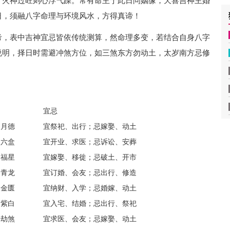
，火神过旺则心浮气躁。常有命主于此日问姻缘，天喜吉神主婚
日，须融八字命理与环境风水，方得真谛！
考，表中吉神宜忌皆依传统测算，然命理多变，若结合自身八字
说明，择日时需避冲煞方位，如三煞东方勿动土，太岁南方忌修
宜忌
、月德
宜祭祀、出行；忌嫁娶、动土
、六盒
宜开业、求医；忌诉讼、安葬
、福星
宜嫁娶、移徙；忌破土、开市
、青龙
宜订婚、会友；忌出行、修造
、金匮
宜纳财、入学；忌婚嫁、动土
、紫白
宜入宅、结婚；忌出行、祭祀
、劫煞
宜求医、会友；忌嫁娶、动土