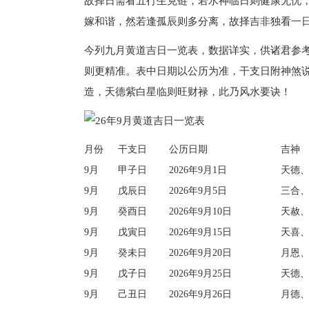
故择日需看五行生克链，若水神临日则健康无忧
嫁和谐，然若逢孤辰则多分离，故择吉非独看一
今列九月黄道吉日一览表，数据详实，供诸君参
则更精准。表中日期以公历为准，干支日附神煞
造，天德紫白星临则旺财禄，此乃风水要诀！
月份
干支日
公历日期
吉神
9月
甲子日
2026年9月1日
天德
9月
戊辰日
2026年9月5日
三合
9月
癸酉日
2026年9月10日
天赦
9月
戊寅日
2026年9月15日
天喜
9月
癸未日
2026年9月20日
月恩
9月
戊子日
2026年9月25日
天德
9月
己丑日
2026年9月26日
月德