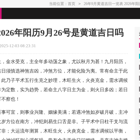
当前位置：
首页
>
26年9月黄道吉日一览表 2026年
2026年阳历9月26号是黄道吉日吗
25-12-03 08:23:31
土，金水受克，主全年多动荡之象，尤以秋月为甚！九月阳历，
吉日须慎选神煞吉凶，冲煞方位，才能化险为夷。常有命主于此
，此乃子平术五行生克之妙理，木旺生火，火炎克金，需水调候
非为定数，实为趋势，若命主八字日主为金，则火日多凶；若日
可不察也！
百事可宜，则事业兴隆、姻缘美满；若遇冲煞如岁破月破，主冲
太岁方位在南方，冲犯则易生口舌是非。子平术中日柱干支与流
官非；大运流年测算，木旺生火，火炎克金，需水调候以平衡，