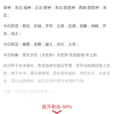
喜神：东北 福神：正北 财神：东北 阳贵神：西南 阴贵神：东
北；
今日所宜：祭祀，祈福，开市，立券，交易，挂匾，纳财，开
光，动土；
今日所忌：嫁娶，安葬，破土，出行，入宅；
今日卦象：雷天大壮（大壮卦）大壮卦 壮勿妄动 中上卦。
此日甲子水木相生，青龙值神主财运亨通，若开业则易得贵人扶
助；然子午冲，属马者慎用，恐生意外波折。木旺生火，火炎克
金，需以水德调候，故宜在辰时洒净水增旺气场。
日期：2025年11月3日星期一；
农历：二零二五年九月十四 属蛇；
展开剩余 88%
岁次：乙巳年丙戌月丙寅日岁煞北；