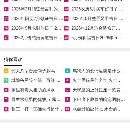
2026年3月领证最吉利的日子 2026年6月最吉利的日子领证
2026农历5月买车好日子 农历5月提车有哪些好日子
11
12
今日卦象：地泽临（临卦）临卦 教民保民 中上卦。
2026年阳历7月领证吉日 2026年6月领证吉日
2026年5月整手足甲吉日 二0166年5月
13
14
戊辰日土旺生金，金匮值神主库藏丰盈，若开业则资财稳固；然
2026年9月求财的日子 2026年9月求财最吉利的日子
2026年12月适合装修开工的黄道吉日 2026年阳历12月哪天适合装修开工
15
16
辰戌冲，属狗者不宜，恐有破财之虞。土重埋金，需木疏土，故
20262月份结婚黄道吉日 2o26年2月份结婚黄道吉日
5月份祈福吉日2026年 5月份祈福黄道吉日2026年
17
18
宜在巳时悬挂绿植以通财路。
猜你喜欢
日期：2025年11月7日星期五；
韶关八字合婚例子多吗 韶关八字测风水
属狗人的爱情运势是什么意思 属狗的人爱情观
1
2
农历：二零二五年九月十八 属蛇；
城隍爷灵签全部一百签 城隍爷灵签解签大全
火土男孩最佳名字 火土属性的字男孩名字有哪些
3
4
岁次：乙巳年丙戌月庚午日岁煞北；
家里有贵人相助的风水 家里有贵人是什么意思
天蝎座的上升星座一览表 天蝎座的上升星座查询
5
6
属羊水瓶男的优缺点 属羊水瓶座男生性格爱情观
下巴底下藏着的暗痣图解 下巴尖底下有痣代表什么
7
8
甲子五行：土 十二神：定执位 值神：司命（黄道日）；
张三丰打一正确生肖是什么意思 张三丰是指什么生肖
水命最怕缺什么 水命的人忌什么
9
10
彭祖百忌：庚不经络 午不苫盖；
相冲：马日冲(甲子)鼠 今日胎神：占碓磨，外正南；