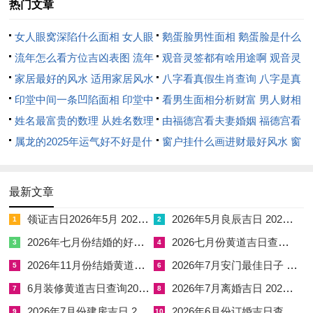
泽，故宜在午时陈设金属器物以聚财气。
热门文章
日期：2025年11月5日星期三；
女人眼窝深陷什么面相 女人眼
鹅蛋脸男性面相 鹅蛋脸是什么
窝深陷是短命相吗
流年怎么看方位吉凶表图 流年
脸型男性
观音灵签都有啥用途啊 观音灵
农历：二零二五年九月十六 属蛇；
位置怎么看
家居最好的风水 适用家居风水
签全部签签词
八字看真假生肖查询 八字是真
岁次：乙巳年丙戌月戊辰日岁煞南；
印堂中间一条凹陷面相 印堂中
还是假
看男生面相分析财富 男人财相
甲子五行：木 十二神：满执位 值神：金匮（黄道日）；
间有条线沟好不好
姓名最富贵的数理 从姓名数理
从哪里看
由福德宫看夫妻婚姻 福德宫看
看富豪
属龙的2025年运气好不好是什
配偶生肖
窗户挂什么画进财最好风水 窗
彭祖百忌：戊不受田 辰不哭泣；
么意思 属龙2023年运势及运程
户适合挂什么画
相冲：龙日冲(壬戌)狗 今日胎神：房床栖，外正南；
2025年属龙人的全年运势
最新文章
喜神：东南 福神：东北 财神：正北 阳贵神：东北 阴贵神：西
领证吉日2026年5月 2026年5月领证吉日
2026年5月良辰吉日 2026年5月20日农历
1
2
南；
2026年七月份结婚的好日子 2026年七月适合结婚的日子
2026七月份黄道吉日查询表 2026年七月六号的黄道吉日查询
3
4
今日所宜：开市，交易，立券，纳财，挂匾，入宅，安床，出
2026年11月份结婚黄道吉日查询 2026年11月26日适合结婚吗
2026年7月安门最佳日子 2026年7月安门最吉利的黄道吉日
5
6
行，祈福；
6月装修黄道吉日查询2026年 26年6月装修楼房吉日
2026年7月离婚吉日 2026年6月离婚吉日
7
8
今日所忌：嫁娶，破土，安葬，行丧；
2026年7月份建房吉日 2026年6月建房的最佳吉日
2026年6月份订婚吉日查询 2026年6月份订婚黄道吉日
9
10