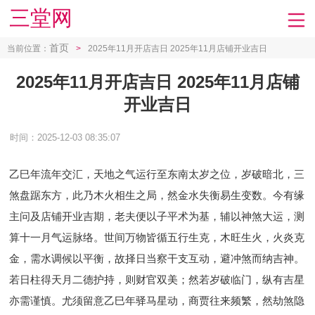
三堂网
首页
当前位置：
>
2025年11月开店吉日 2025年11月店铺开业吉日
2025年11月开店吉日 2025年11月店铺
开业吉日
时间：2025-12-03 08:35:07
乙巳年流年交汇，天地之气运行至东南太岁之位，岁破暗北，三
煞盘踞东方，此乃木火相生之局，然金水失衡易生变数。今有缘
主问及店铺开业吉期，老夫便以子平术为基，辅以神煞大运，测
算十一月气运脉络。世间万物皆循五行生克，木旺生火，火炎克
金，需水调候以平衡，故择日当察干支互动，避冲煞而纳吉神。
若日柱得天月二德护持，则财官双美；然若岁破临门，纵有吉星
亦需谨慎。尤须留意乙巳年驿马星动，商贾往来频繁，然劫煞隐