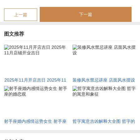
甲子五行：火 十二神：除执位 值神：天德（黄道日）；
下一篇
上一篇
彭祖百忌：丙不修灶 寅不祭祀；
图文推荐
相冲：虎日冲(庚申)猴 今日胎神：厨灶炉，外正南；
喜神：西南 福神：西北 财神：西南 阳贵神：正西 阴贵神：西
北；
今日所宜：开市，交易，立券，纳财，挂匾，入宅，安床，出
2025年11月开店吉日 2025年11
装修风水禁忌讲座 店面风水摆设
行；
月店铺开业吉日
今日所忌：祭祀，嫁娶，动土，破土，安葬；
今日卦象：火风鼎（鼎卦）鼎卦 稳重图变 中下卦。
射手座婚内感情运势女生 射手座
哲字寓意吉凶解释大全图 哲字的
丙寅日火土相生，天德临门主仁义得财，若开业则客源广进；然
的婚恋观
寓意和象征
寅申冲，属猴者避之，否则易有官非纠缠。火炎土燥，需金水润