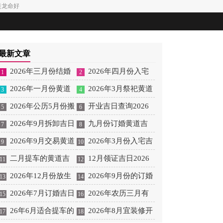
是龙命好
最新文章
2026年三月份结婚
2026年四月份入宅
1
2
的好日子 202l年3月哪
2026年一月份黄道
吉日 2026年四月哪天入
2026年3月祭祀黄道
3
4
天是结婚的好日子
吉日有哪些 2026年一月
2026年公历5月份搬
宅好
吉日 2026年3月祭祀吉
开业吉日查询2026
5
6
份的黄道吉日有哪几天
家吉日 公历5月搬家的
2026年9月拆卸吉日
日查询表
年2月黄道吉日 开业吉
九月份订婚黄道吉
7
8
黄道吉日
2026年9月拆旧房最吉
2026年9月交易黄道
日2026年2月
日2026年 九月份订婚的
2026年3月份入宅吉
9
10
利的日子
吉日 2026年9月交易吉
二月提车的黄道吉
黄道吉日
日 2026年3月份入宅的
12月领证吉日2026
11
12
日
日2026年 2026年二月
2026年12月份放生
黄道吉日
年 12月领证吉日一览表
2026年9月份的订婚
13
14
提车黄道吉日查询
吉日 2026年12月放生时
2026年7月订婚吉日
黄道吉日 2026年9月订
2026年农历三月有
15
16
间表
查询 2026年7月订婚黄
26年6月适合提车的
婚最吉利的日子
哪些黄道吉日 2026年农
2026年8月宜装修开
17
18