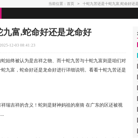
当前位置：
首页
>
十蛇九苦还是十蛇九富,蛇命好还
蛇九富,蛇命好还是龙命好
25-12-03 08:41:23
与蛇始终被认为是吉祥之物、而十蛇九苦与十蛇九富则是咱们对
十蛇九富，蛇命好还是龙命好进行详细说明。看看十蛇九苦还是
祥瑞吉祥的含义！蛇则是财神妈祖的座骑 在广东的区还被视
..