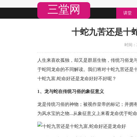
三堂网
讲堂
十蛇九苦还是十
时间：20
人生来喜欢孤独，却又是群居生物， 传统习俗龙
于蛇同龙命的不同解读。我们将对十蛇九苦还是
十蛇九富,蛇命好还是龙命好好不好呢？
1、龙与蛇在传统习俗的象征意义
龙是传统习俗的神物；被视作皇帝的标记；并拥有
为风水宝的之物...从象征意义上来看龙命优于蛇命.