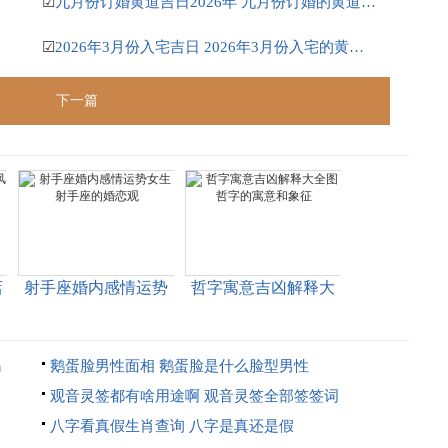
☑
九月份订婚黄道吉日2026年 九月份订婚的黄道吉日
☑
2026年3月份入宅吉日 2026年3月份入宅的黄道吉日
下一篇
店
射手座婚内感情运势
哲字寓意吉凶解释大
女生 射手座的婚恋观
全图 哲字的寓意和象
征
吗
鹅蛋脸男性面相 鹅蛋脸是什么脸型男性
观音灵签都有啥用途啊 观音灵签全部签签词
八字看真假生肖查询 八字是真还是假