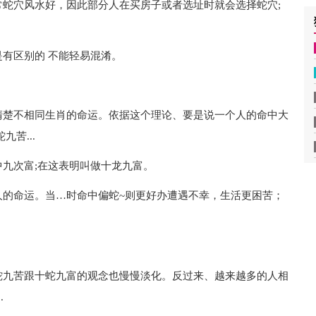
蛇穴风水好，因此部分人在买房子或者选址时就会选择蛇穴;
有区别的 不能轻易混淆。
清楚不相同生肖的命运。依据这个理论、要是说一个人的命中大
苦...
九次富;在这表明叫做十龙九富。
人的命运。当…时命中偏蛇~则更好办遭遇不幸，生活更困苦；
蛇九苦跟十蛇九富的观念也慢慢淡化。反过来、越来越多的人相
.