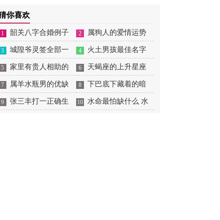
道吉日
日子 6月适合提车的日
历三月几号出生好
工的日子 8月宜开工装
猜你喜欢
子有哪些
修的日子
韶关八字合婚例子
属狗人的爱情运势
1
2
多吗 韶关八字测风水
城隍爷灵签全部一
是什么意思 属狗的人爱
火土男孩最佳名字
3
4
百签 城隍爷灵签解签大
家里有贵人相助的
情观
火土属性的字男孩名字
天蝎座的上升星座
5
6
全
风水 家里有贵人是什么
属羊水瓶男的优缺
有哪些
一览表 天蝎座的上升星
下巴底下藏着的暗
7
8
意思
点 属羊水瓶座男生性格
张三丰打一正确生
座查询
痣图解 下巴尖底下有痣
水命最怕缺什么 水
9
10
爱情观
肖是什么意思 张三丰是
代表什么
命的人忌什么
指什么生肖