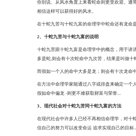
你别说、从风水角度上来看蛇命则更受欢迎。通常
相信这样可以获得好的风水。
在十蛇九苦与十蛇九富的命理学中蛇命还有龙命是
2、十蛇九苦与十蛇九富的说明
十蛇九苦跟十蛇九富是命理学中的概念，用于讲
多是蛇,则会有十次蛇命中九次苦，结果是叫做十蛇九
而假如一个人的命中大多是龙；则会有十次龙命中
在方法中命理学家能通过八字或排盘来确定一个
假如命中偏龙 -则更不难获取财富与荣誉...
3、现代社会对十蛇九苦同十蛇九富的方法
在现代社会中许多人已经不再相信命理学，对十
信自己的努力可以改变命运 追求实现自己的目标..