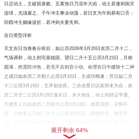
日忌动土，主破损衰败。五黄煞日乃流年大凶，动土若逢则病灾
连绵，尤须避之。子午冲主事业动荡，若日支为午则易有口舌；
卯酉冲主姻缘波折，若冲则夫妻失和。
吉日类型详析
天文吉日当推春分前后，如公历2026年3月20日农历二月十二，
气场调和，动土则宅基稳固。望日二月十五公历3月23日，月相
圆满，然需防冲煞，若无不吉则宜小动。命理吉日中建除十二神
之成日如农历二月初八公历3月15日，主成功顺遂；开日如二月
十二公历3月19日，主开创吉庆。三合吉星日以亥卯未为合，农
历二月廿二公历3月29日逢未日，木火相生，动土则财运亨通。
天德贵人日如农历二月初六公历3月13日，德星高照，灾晦不
近；月德贵人日如二月十八公历3月25日，阴德护宅，家宅平
安。天赦日乃春季戊寅日，公历3月10日农历二月初二逢戊寅，
展开剩余 64%
赦罪消灾，动土大吉。