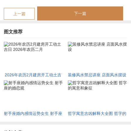
避忌因素警示
下一篇
上一篇
月破日乃月支卯冲日支酉，农历二月初五公历3月12日逢酉日，
动土则破败频生，事业多阻。五黄煞日基于流年飞星，农历二月
图文推荐
十一公历3月18日煞气凝重，若动土则健康受损，病痛缠身。刑
冲日如子午冲，农历二月十七公历3月24日逢子日，冲年支午，
主家宅不宁，姻缘多纷争。动土特殊禁忌在避太岁方午位，若犯
则根基动摇；三煞位在北，施工忌从此方起手。冲山煞依屋宅坐
向，若坐东则忌酉日动土，主口舌官非。
2026年农历2月建房开工动土吉
装修风水禁忌讲座 店面风水摆设
具体宜忌测算
日 2026年农历二月
动土宜优先推荐农历二月初二公历3月10日，天赦日逢戊寅，五
行木土相生，主宅基稳固，事业顺遂，健康无虞。次选吉日如农
历二月初八公历3月15日，成日值事，动土则家运昌隆，姻缘和
射手座婚内感情运势女生 射手座
哲字寓意吉凶解释大全图 哲字的
美。重点避忌日如农历二月初五公历3月12日，月破逢酉，动土
的婚恋观
寓意和象征
则破财损丁，健康多厄；农历二月十一公历3月18日，五黄煞