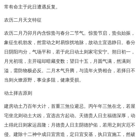
常有命主于此日遭遇反复。
农历二月天文特征
农历二月乃卯月内含惊蛰与春分二节气。惊蛰节启，蛰虫始振，
象征生机勃发，然雷动之时易惊扰地脉，故动土宜选静日。春分
日阴阳均分，气场平和，若于此日动土则家宅安宁。朔日初一，
月光初现，主开端却暗藏变数；望日十五，月圆气满，然满则
溢，需防物极必反。二月木气升腾，与流年火势相合，若择日不
当则火燎原野，事业多阻，健康受损。
动土择吉原则
建房动土乃百年大计，首重三煞位避忌。丙午年三煞在北，若屋
宅坐北则动土大凶，宜选吉方起动。天德贵人日主福德深厚，动
土得此日则家运昌隆；月德贵人日主阴德护佑，若用之则灾厄不
侵。建除十二神中成日宜营造，定日宜安基，执日宜施工，然破