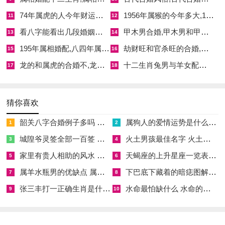
日，动土则姻缘波折，孤寡暗生。常有命主于此日动土后情路坎
74年属虎的人今年财运怎么样,74年属虎的人今年财运怎么样呢
1956年属猴的今年多大,1956年的猴今年多少岁
11
12
坷，故宜避之。
看八字能看出几段婚姻关系,八字可以看出婚姻
甲木男合婚,甲木男和甲木女结婚会幸福吗
13
14
健康领域攸关
195年属相婚配,八四年属相婚配
劫财旺和官杀旺的合婚,劫财太旺用官杀还是食伤
15
16
龙的和属虎的合婚不,龙的和属虎的合婚不合财吗
十二生肖兔男与羊女配对,兔男和属羊女相合吗
火旺之年健康易受心脑血管之疾，动土日需重水土调和。农历二
17
18
月初二公历3月10日天赦日，动土则身心安泰，病厄远离。若逢
五黄煞日，如农历二月十一公历3月18日，动土则病气侵体，久
猜你喜欢
病难愈。木生火过甚，需防肝火上升，故择日当避火炎之日。
韶关八字合婚例子多吗 韶关八字测风水
属狗人的爱情运势是什么意思 属狗的人爱情观
1
2
城隍爷灵签全部一百签 城隍爷灵签解签大全
火土男孩最佳名字 火土属性的字男孩名字有哪些
3
4
注意事项重申
家里有贵人相助的风水 家里有贵人是什么意思
天蝎座的上升星座一览表 天蝎座的上升星座查询
5
6
属羊水瓶男的优缺点 属羊水瓶座男生性格爱情观
下巴底下藏着的暗痣图解 下巴尖底下有痣代表什么
7
8
日期标注公历农历对照，如公历3月10日农历二月初二。择日非
张三丰打一正确生肖是什么意思 张三丰是指什么生肖
水命最怕缺什么 水命的人忌什么
定数，需结合个人八字五行，若命主水弱则宜选水旺之日。房屋
9
10
坐向变量紧要，若坐南朝北则动土忌冲午方。短句排布，忌复
杂，老夫之言尽在于此。