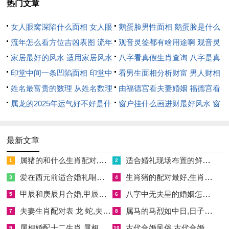
热门文章
日，施工则病灾连绵，事业阻滞。若择吉日而动，则家宅兴隆；
女人眼窝深陷什么面相 女人眼
鹅蛋脸男性面相 鹅蛋脸是什么
然若冲煞不避，则凶险暗伏。
窝深陷是短命相吗
流年怎么看方位吉凶表图 流年
脸型男性
观音灵签都有啥用途啊 观音灵
事业领域影响
位置怎么看
家居最好的风水 适用家居风水
签全部签签词
八字看真假生肖查询 八字是真
丙午年火旺克金，金主事业财运，若动土日选金水相生则事业腾
印堂中间一条凹陷面相 印堂中
还是假
看男生面相分析财富 男人财相
达。如农历二月十二公历3月19日，开日值事，动土则职场顺
间有条线沟好不好
姓名最富贵的数理 从姓名数理
从哪里看
由福德宫看夫妻婚姻 福德宫看
遂，官运亨通。然若逢冲煞日，如农历二月十七公历3月24日子
看富豪
属龙的2025年运气好不好是什
配偶生肖
窗户挂什么画进财最好风水 窗
午冲，主事业动荡，容易有口舌之争。木火通明之日，如农历二
么意思 属龙2023年运势及运程
户适合挂什么画
月廿二公历3月29日，动土则创意迸发，然火过旺则需防水调
2025年属龙人的全年运势
最新文章
候，否则财运流失。
属猪的和什么生肖配对,属猪的和什么生肖配
适合婚礼现场布置的鲜花,适合婚礼的鲜花花语
1
2
姻缘领域关联
爱在西元前适合婚礼唱吗,爱在西元前这首歌的魅力
生肖猪的配对最好,生肖猪最配的属相
3
4
卯月木气主生发，姻缘多机遇，然火炎易致情缘浮躁。动土若选
甲辰和庚辰月合婚,甲辰和庚午合不合
八字中无夫星的婚姻怎么办,命里无夫星的女子是没老公吗
5
6
三合日，如农历二月初六公历3月13日，天德贵人护佑，则夫妻
夫妻生肖配对表 龙 蛇,夫妻生肖配对表 龙虎
属马的马烈如中日,日子属马
7
8
和睦，情感绵长。若犯刑冲，如农历二月初五公历3月12日月破
属相婚配十二生肖,属相婚配十二生肖年龄表男羊与女
古代合婚风俗,古代合婚有什么讲究
9
10