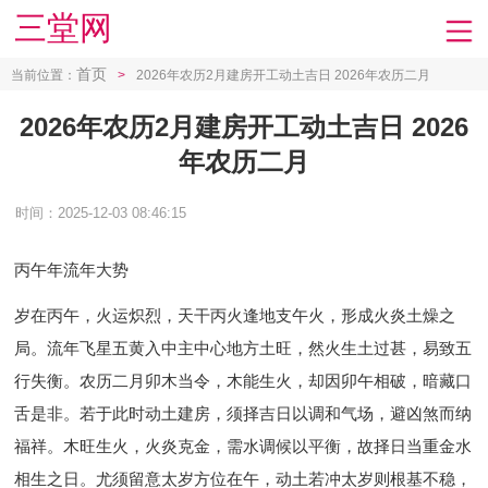
三堂网
首页
当前位置：
>
2026年农历2月建房开工动土吉日 2026年农历二月
2026年农历2月建房开工动土吉日 2026
年农历二月
时间：2025-12-03 08:46:15
丙午年流年大势
岁在丙午，火运炽烈，天干丙火逢地支午火，形成火炎土燥之
局。流年飞星五黄入中主中心地方土旺，然火生土过甚，易致五
行失衡。农历二月卯木当令，木能生火，却因卯午相破，暗藏口
舌是非。若于此时动土建房，须择吉日以调和气场，避凶煞而纳
福祥。木旺生火，火炎克金，需水调候以平衡，故择日当重金水
相生之日。尤须留意太岁方位在午，动土若冲太岁则根基不稳，