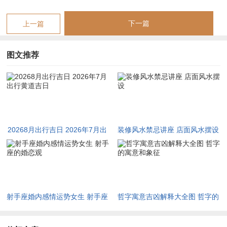
【20268月出行吉日 2026年7月出行黄道吉日】相关文章：
下一篇
上一篇
☑
2026年女属羊运势 2026年属羊女的全年运势及运程
图文推荐
☑
2026年属鼠的女人运势
☑
86年属虎男下半年婚姻 86年虎男下半年运势怎么样
☑
四柱八字大运流年看婚姻,四柱里大运流年怎么看
☑
婚配属相表查看,婚配属相命自查表
20268月出行吉日 2026年7月出
装修风水禁忌讲座 店面风水摆设
☑
2026年暴富生肖 2026即将暴富的生肖
行黄道吉日
☑
1962年属虎的男性是什么命 1962年属虎是什么命
☑
甲寅日柱与壬辰日柱合婚,日柱甲寅人与日柱壬辰人能结婚好吗
☑
1980年属猴人2026年运势及运程
射手座婚内感情运势女生 射手座
哲字寓意吉凶解释大全图 哲字的
的婚恋观
寓意和象征
☑
免费测八字财富船婚姻树,算命运程财富船测算