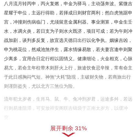
八月流月转丙申，丙火复燃，申金为驿马，主动荡奔波。紫微吉
星耀于申位，主远行得助，若择成日则财官两利；然白虎煞踞申
宫，冲撞则伤病临门，尤须留意金属利器。事业测算，申金生壬
水，水调火炎，若日支为子则水火既济，项目可成；若为午则冲
战加剧，谈判多反复，故宜选天德日出行以化争执。姻缘吉凶，
申为桃花位，然咸池煞伴生，露水情缘易散，若夫妻宫逢申则聚
少离多，宜用合日定行程以固情义。健康细论，火金相克，心脉
易亢，若命主年柱带木则肝火上行，旅途饮食忌辛辣，常有命主
于此日感胸闷气短。神煞“大耗”隐现，主破财失物，若商旅出行
则谨防盗失，尤以北方三煞位为险。
流年犯太岁者，生肖马、鼠、牛、兔冲刑岁君，运途多舛，若远
行则易逢阻滞，可安放祥安阁联吉锦袋于正南太岁方，以缓冲
突。
展开剩余 31%