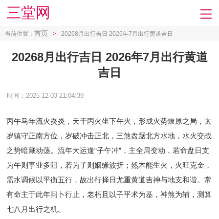
三堂网
首页
当前位置：
>
20268月出行吉日 2026年7月出行黄道吉日
20268月出行吉日 2026年7月出行黄道
吉日
时间：2025-12-03 21:04:39
丙午马年流火炎炎，天干丙火坐下午火，形成火势燎原之局，太
岁镇守正南方位，岁破冲击正北，三煞盘踞北方水地，水火交战
之势暗藏动荡。流年大运逢“子午冲”，主全局变动，若命盘日支
为午则事业多阻，若为子则姻缘波折；然木能生火，火旺克金，
需水调候以平衡五行，故出行择日尤重黄道吉神与地支和谐。常
有命主于此年问卜行止，老朽且以子平术为基，神煞为辅，测算
七八月出行之机。