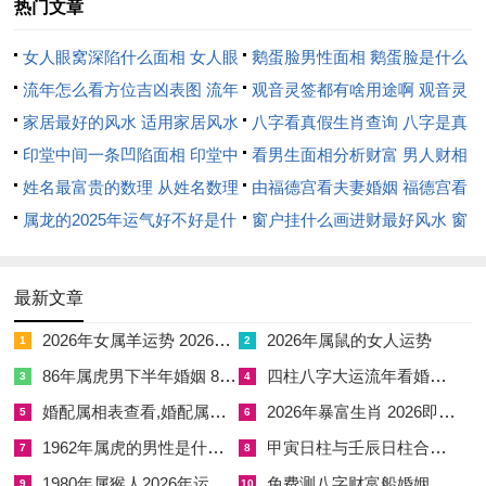
热门文章
女人眼窝深陷什么面相 女人眼
鹅蛋脸男性面相 鹅蛋脸是什么
窝深陷是短命相吗
流年怎么看方位吉凶表图 流年
脸型男性
观音灵签都有啥用途啊 观音灵
位置怎么看
家居最好的风水 适用家居风水
签全部签签词
八字看真假生肖查询 八字是真
印堂中间一条凹陷面相 印堂中
还是假
看男生面相分析财富 男人财相
间有条线沟好不好
姓名最富贵的数理 从姓名数理
从哪里看
由福德宫看夫妻婚姻 福德宫看
看富豪
属龙的2025年运气好不好是什
配偶生肖
窗户挂什么画进财最好风水 窗
么意思 属龙2023年运势及运程
户适合挂什么画
2025年属龙人的全年运势
最新文章
2026年女属羊运势 2026年属羊女的全年运势及运程
2026年属鼠的女人运势
1
2
86年属虎男下半年婚姻 86年虎男下半年运势怎么样
四柱八字大运流年看婚姻,四柱里大运流年怎么看
3
4
婚配属相表查看,婚配属相命自查表
2026年暴富生肖 2026即将暴富的生肖
5
6
1962年属虎的男性是什么命 1962年属虎是什么命
甲寅日柱与壬辰日柱合婚,日柱甲寅人与日柱壬辰人能结婚好吗
7
8
1980年属猴人2026年运势及运程
免费测八字财富船婚姻树,算命运程财富船测算
9
10