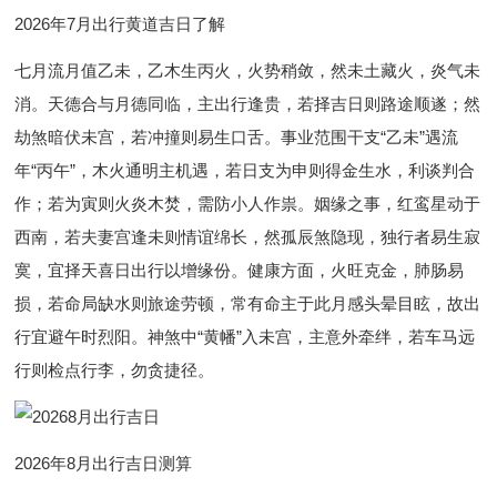
2026年7月出行黄道吉日了解
七月流月值乙未，乙木生丙火，火势稍敛，然未土藏火，炎气未
消。天德合与月德同临，主出行逢贵，若择吉日则路途顺遂；然
劫煞暗伏未宫，若冲撞则易生口舌。事业范围干支“乙未”遇流
年“丙午”，木火通明主机遇，若日支为申则得金生水，利谈判合
作；若为寅则火炎木焚，需防小人作祟。姻缘之事，红鸾星动于
西南，若夫妻宫逢未则情谊绵长，然孤辰煞隐现，独行者易生寂
寞，宜择天喜日出行以增缘份。健康方面，火旺克金，肺肠易
损，若命局缺水则旅途劳顿，常有命主于此月感头晕目眩，故出
行宜避午时烈阳。神煞中“黄幡”入未宫，主意外牵绊，若车马远
行则检点行李，勿贪捷径。
2026年8月出行吉日测算