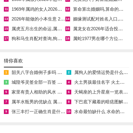
1969年属鸡的女人2026全年运势 1966年属马的运气好吗
算命算出婚姻吗,算命的婚姻算得准不准
11
12
2026年能做的小本生意 2026年有哪些小本生意可以做
姻缘测试配对姓名入口,姻缘测试结果
13
14
属虎五月出生的命运,属虎的5月出生的命运
属龙女在2026年适合投资吗 属龙的2026年运势
15
16
狗和马生肖配对查询,狗和马的生肖合不合
属蛇1977男在哪个方位赚钱 1977年属蛇男2026年财运方位
17
18
猜你喜欢
韶关八字合婚例子多吗 韶关八字测风水
属狗人的爱情运势是什么意思 属狗的人爱情观
1
2
城隍爷灵签全部一百签 城隍爷灵签解签大全
火土男孩最佳名字 火土属性的字男孩名字有哪些
3
4
家里有贵人相助的风水 家里有贵人是什么意思
天蝎座的上升星座一览表 天蝎座的上升星座查询
5
6
属羊水瓶男的优缺点 属羊水瓶座男生性格爱情观
下巴底下藏着的暗痣图解 下巴尖底下有痣代表什么
7
8
张三丰打一正确生肖是什么意思 张三丰是指什么生肖
水命最怕缺什么 水命的人忌什么
9
10