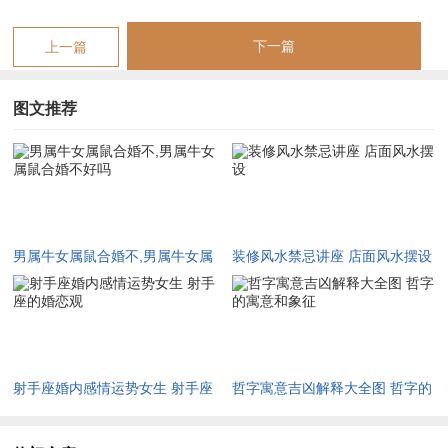
下一篇
上一篇
【男属牛女属鼠合婚不,男属牛女属鼠合婚不好吗】相关文章：
☑
1996年属鼠男孩事业 1997年男出生2026年事业运
图文推荐
☑
1990年属马女在2026年运势如何 1990年属马女在2026年每月运势
☑
1966年属马人在2026年运程 1966年属马人在2026年运势如何
☑
2026年74年虎好吗 74年属虎2026年运势
☑
1984属鼠女婚姻运势 1984年属鼠女的婚姻运势如何
男属牛女属鼠合婚不,男属牛女属
装修风水禁忌讲座 店面风水摆设
鼠合婚不好吗
☑
有什么民谣适合婚礼唱,适合婚礼放的民谣
☑
2026年属猴吉祥物 2026属猴适合戴的吉祥物
☑
蛇马最佳婚配属相,十二生肖蛇配马怎么样
射手座婚内感情运势女生 射手座
哲字寓意吉凶解释大全图 哲字的
☑
54年马人2026年运程 54年属马人2026全年运势
的婚恋观
寓意和象征