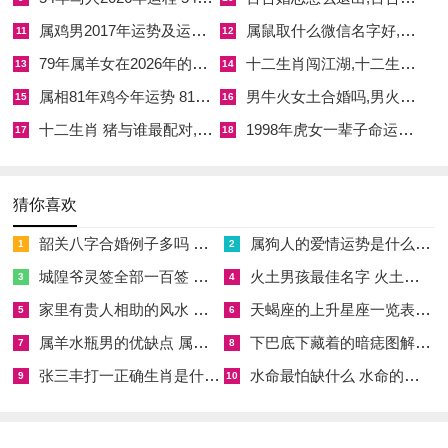
属鸡男2017年运势及运程 属鸡男2026年运势及运程每月运程
属鼠取什么微信名字好,属鼠取微信名字好吗
11
12
79年属羊女在2026年的运势和财运
十二生肖闯江湖,十二生肖闯江湖在线观看完整版
13
14
属相81年鸡今年运势 81年属相鸡今年运势如何
男牛火女土合婚吗,男火和女土婚姻好不好
15
16
十二生肖 猪与谁最配对,十二生肖猪最佳配对表格
1998年虎女一辈子命运怎么样
17
18
猜你喜欢
韶关八字合婚例子多吗 韶关八字测风水
属狗人的爱情运势是什么意思 属狗的人爱情观
1
2
城隍爷灵签全部一百签 城隍爷灵签解签大全
火土男孩最佳名字 火土属性的字男孩名字有哪些
3
4
家里有贵人相助的风水 家里有贵人是什么意思
天蝎座的上升星座一览表 天蝎座的上升星座查询
5
6
属羊水瓶男的优缺点 属羊水瓶座男生性格爱情观
下巴底下藏着的暗痣图解 下巴尖底下有痣代表什么
7
8
张三丰打一正确生肖是什么意思 张三丰是指什么生肖
水命最怕缺什么 水命的人忌什么
9
10