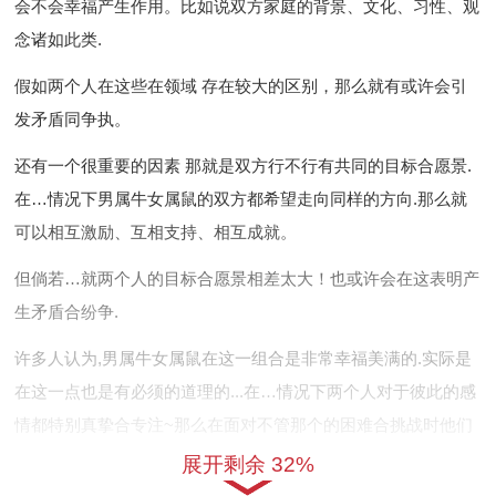
会不会幸福产生作用。比如说双方家庭的背景、文化、习性、观
念诸如此类.
假如两个人在这些在领域 存在较大的区别，那么就有或许会引
发矛盾同争执。
还有一个很重要的因素 那就是双方行不行有共同的目标合愿景.
在…情况下男属牛女属鼠的双方都希望走向同样的方向.那么就
可以相互激励、互相支持、相互成就。
但倘若…就两个人的目标合愿景相差太大！也或许会在这表明产
生矛盾合纷争.
许多人认为,男属牛女属鼠在这一组合是非常幸福美满的.实际是
在这一点也是有必须的道理的...在…情况下两个人对于彼此的感
情都特别真挚合专注~那么在面对不管那个的困难合挑战时他们
都会共同共同承担合战胜.
展开剩余 32%