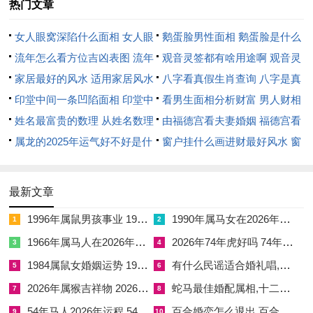
☑
百合婚恋怎么退出,百合婚恋如何取消扣费
热门文章
女人眼窝深陷什么面相 女人眼
鹅蛋脸男性面相 鹅蛋脸是什么
窝深陷是短命相吗
流年怎么看方位吉凶表图 流年
脸型男性
观音灵签都有啥用途啊 观音灵
位置怎么看
家居最好的风水 适用家居风水
签全部签签词
八字看真假生肖查询 八字是真
印堂中间一条凹陷面相 印堂中
还是假
看男生面相分析财富 男人财相
间有条线沟好不好
姓名最富贵的数理 从姓名数理
从哪里看
由福德宫看夫妻婚姻 福德宫看
看富豪
属龙的2025年运气好不好是什
配偶生肖
窗户挂什么画进财最好风水 窗
么意思 属龙2023年运势及运程
户适合挂什么画
2025年属龙人的全年运势
最新文章
1996年属鼠男孩事业 1997年男出生2026年事业运
1990年属马女在2026年运势如何 1990年属马女在2026年每月运势
1
2
1966年属马人在2026年运程 1966年属马人在2026年运势如何
2026年74年虎好吗 74年属虎2026年运势
3
4
1984属鼠女婚姻运势 1984年属鼠女的婚姻运势如何
有什么民谣适合婚礼唱,适合婚礼放的民谣
5
6
2026年属猴吉祥物 2026属猴适合戴的吉祥物
蛇马最佳婚配属相,十二生肖蛇配马怎么样
7
8
54年马人2026年运程 54年属马人2026全年运势
百合婚恋怎么退出,百合婚恋如何取消扣费
9
10