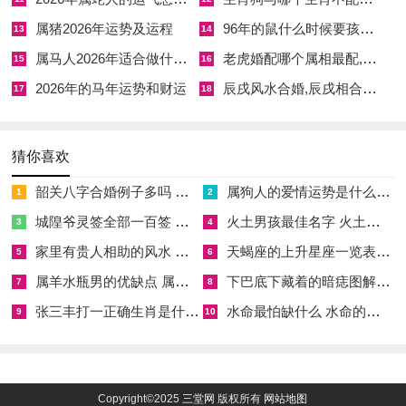
属猪2026年运势及运程
96年的鼠什么时候要孩子好,96年属鼠最佳生育年龄
13
14
属马人2026年适合做什么生意赚钱
老虎婚配哪个属相最配,老虎的婚配和克星
15
16
2026年的马年运势和财运
辰戌风水合婚,辰戌相合会怎样
17
18
猜你喜欢
韶关八字合婚例子多吗 韶关八字测风水
属狗人的爱情运势是什么意思 属狗的人爱情观
1
2
城隍爷灵签全部一百签 城隍爷灵签解签大全
火土男孩最佳名字 火土属性的字男孩名字有哪些
3
4
家里有贵人相助的风水 家里有贵人是什么意思
天蝎座的上升星座一览表 天蝎座的上升星座查询
5
6
属羊水瓶男的优缺点 属羊水瓶座男生性格爱情观
下巴底下藏着的暗痣图解 下巴尖底下有痣代表什么
7
8
张三丰打一正确生肖是什么意思 张三丰是指什么生肖
水命最怕缺什么 水命的人忌什么
9
10
Copyright©2025
三堂网
版权所有
网站地图