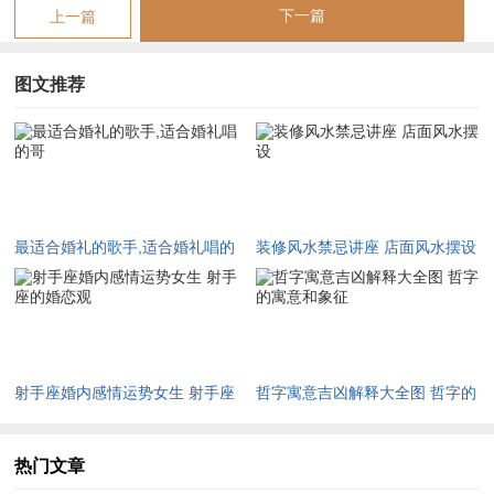
下一篇
上一篇
【最适合婚礼的歌手,适合婚礼唱的哥】相关文章：
☑
属蛇人2026年的运势怎么样
图文推荐
☑
1968年属猴女的健康运势2026
☑
蛇今年的运气1977年的蛇多大
☑
2026年生蛇猪运势 2026年属蛇猪人的全年运势如何
最适合婚礼的歌手,适合婚礼唱的
装修风水禁忌讲座 店面风水摆设
☑
1990年的马2026年每月运势 1990年属马2026年运势每月运势
哥
☑
1973年属牛人2026年财运如何
☑
1970男属狗人2026年运势 1970年属狗男2026年运势完整版
☑
牛和牛属相婚配合适吗,牛与牛属相婚配相克吗
射手座婚内感情运势女生 射手座
哲字寓意吉凶解释大全图 哲字的
☑
1993年属鸡2026年运势及运程
的婚恋观
寓意和象征
热门文章
☑
八字合婚日干支天克地冲,日干天克地冲的两个人可以在一起吗