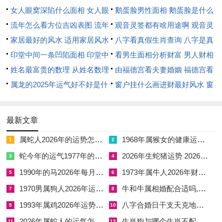
女人眼窝深陷什么面相 女人眼
鹅蛋脸男性面相 鹅蛋脸是什么
窝深陷是短命相吗
流年怎么看方位吉凶表图 流年
脸型男性
观音灵签都有啥用途啊 观音灵
位置怎么看
家居最好的风水 适用家居风水
签全部签签词
八字看真假生肖查询 八字是真
印堂中间一条凹陷面相 印堂中
还是假
看男生面相分析财富 男人财相
间有条线沟好不好
姓名最富贵的数理 从姓名数理
从哪里看
由福德宫看夫妻婚姻 福德宫看
看富豪
属龙的2025年运气好不好是什
配偶生肖
窗户挂什么画进财最好风水 窗
么意思 属龙2023年运势及运程
户适合挂什么画
2025年属龙人的全年运势
最新文章
属蛇人2026年的运势怎么样
1968年属猴女的健康运势2026
1
2
蛇今年的运气1977年的蛇多大
2026年生蛇猪运势 2026年属蛇猪人的全年运势如何
3
4
1990年的马2026年每月运势 1990年属马2026年运势每月运势
1973年属牛人2026年财运如何
5
6
1970男属狗人2026年运势 1970年属狗男2026年运势完整版
牛和牛属相婚配合适吗,牛与牛属相婚配相克吗
7
8
1993年属鸡2026年运势及运程
八字合婚日干支天克地冲,日干天克地冲的两个人可以在一起吗
9
10
2026年属蛇人的运气怎么样
生肖狗与哪个生肖不配对,生肖狗与哪个生肖不配对好
11
12