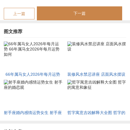
灯」，反而能在本命年获得深厚的成长与认可。
下一篇
上一篇
此年太岁方位在正南方，岁破方在正北方，此二方位气运剧烈，
不宜动土、久坐或进行重大决策。
图文推荐
正南方更是流年五黄煞位。凶性较强，可在此方位安放如祥安阁
瑞兽迎祥等专业风水摆件，借助其汉白玉雕刻的一对貔貅之力，
以土泄火、以瑞兽镇煞，可有效化解五黄凶星带来的负面作用，
稳定家宅气场。
66年属马女人2026年每月运势
装修风水禁忌讲座 店面风水摆设
1966年属马女性2026年事业运势
66年属马女2026年每月运势如
印星化杀是本年度事业运势的核心转机。尽管「伏吟」同「自
何
刑」会带来内部流程的繁琐、自我要求的矛盾以及与同僚、下属
之间隐性的沟通摩擦，但「印星」的庇护之力亦十分显著。
射手座婚内感情运势女生 射手座
哲字寓意吉凶解释大全图 哲字的
这预示，即便面对看似重复或棘手的任务，只要秉持耐心与专
的婚恋观
寓意和象征
业，最终往往能凭借多样的经历 、沉稳的处事方法或一份关键