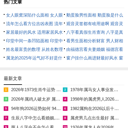
热门文章
的文书、资质证明（印星之象）而克服困难，甚至将之转化为展
示个人技能 的舞台。
女人眼窝深陷什么面相 女人眼
鹅蛋脸男性面相 鹅蛋脸是什么
窝深陷是短命相吗
流年怎么看方位吉凶表图 流年
脸型男性
观音灵签都有啥用途啊 观音灵
驿马星动的作用在流年中亦不容忽视。虽非物理有价值 上的频
位置怎么看
家居最好的风水 适用家居风水
签全部签签词
八字看真假生肖查询 八字是真
繁迁徙，但心态与职责范畴上的「变动」在所难免，可能需接手
印堂中间一条凹陷面相 印堂中
还是假
看男生面相分析财富 男人财相
跨领域的新项目，处理历史遗留问题，或工作节奏被迫不断调
间有条线沟好不好
姓名最富贵的数理 从姓名数理
从哪里看
由福德宫看夫妻婚姻 福德宫看
整。
看富豪
属龙的2025年运气好不好是什
配偶生肖
窗户挂什么画进财最好风水 窗
对于临近退休或已处于半退休状态的女士来讲此象可能表现为社
么意思 属龙2023年运势及运程
户适合挂什么画
会角色、生活重心的转换，例如从职场全面主导者转变为顾问、
2025年属龙人的全年运势
最新文章
导师，或需为家庭事务频繁奔走，将此视为一次被动的「刷新」
2026年1973生肖牛运势 1973年生肖牛在2026年运势
1978年属马女人事业发展方向 1978年属马女2026年事业发展
而非干扰，才能适应其节奏。
1
2
2026年属鸡人破太岁 属鸡人2026年的破太岁日是哪天
1998年的属虎男人2026运势 1998年属虎男2026年的运势和婚姻
3
4
需要看的是春夏两季火势炽烈。是事业压力与人际暗礁最为集中
94年狗2026运势如何 94年属狗的2026全年运势
1982属狗在2026以后十年大运 1982年属狗2026年运势及运程
5
6
的时期，但切勿在此时因一时意气而做出重大职业变动决定，如
生辰八字中怎么看婚姻,生辰八字怎么看婚姻
属虎男几点出生最好 属虎男几点出生才是最好的
7
8
冲动辞职或贸然投资新项目。
两人八字合不合怎么看举例,两人八字合不合怎么看举例说法
1976年属龙人在2026年的运势 1976年属龙人永远最旺的颜色
9
10