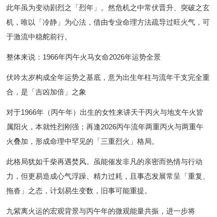
此年虽为变动剧烈之「烈年」。然危机之中常伏晋升、突破之玄
机，唯以「冷静」为心法，借由专业命理方法疏导过旺火气，可
于激流中稳舵前行。
整体来说：1966年丙午火马女命2026年运势全景
伏吟太岁构成全年运势之基底，意为出生年柱与流年干支完全重
合，是「吉凶加倍」之象
对于1966年（丙午年）出生的女性来讲天干丙火与地支午火皆
属阳火，本就性烈刚强；再逢2026丙午流年两重丙火与两重午
火叠加，形成命理中罕见的「三重烈火」格局。
此格局犹如千柴再遇焚风。虽能催发非凡的亲密而热情与行动
力，但更易造成心气浮躁、精力过耗，且事态发展常呈「重复、
拖沓」之态，计划易生变数，旧事可能重提。
九紫离火运的宏观背景与丙午年的微观能量共振，进一步将