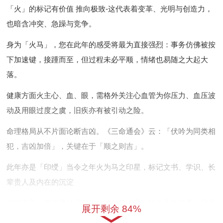
「火」的标记有价值 推向极致-这代表着变革、光明与创造力，
也暗含冲突、急躁与竞争。
身为「火马」，您在此年的感受将最为直接强烈：事务仿佛被按
下加速键，接踵而至，但过程未必平顺，情绪也易随之大起大
落。
健康方面火主心、血、眼，需格外关注心血管为你压力、血压波
动及用眼过度之虞，旧疾亦有被引动之险。
命理格局从不片面论断吉凶。《三命通会》云：「伏吟为同类相
犯，吉凶加倍」，关键在于「顺之则吉」。
此年亦是「印绶」当令之年火为马之印星，标记文书、学识、长
辈贵人及内在的沉淀
这代表着，若能将过于外放、冲刺的能量，转向内在修养、经历
展开剩余 84%
、以智谋事或提携后进，便能将「烈火」转化为照亮前路的「明