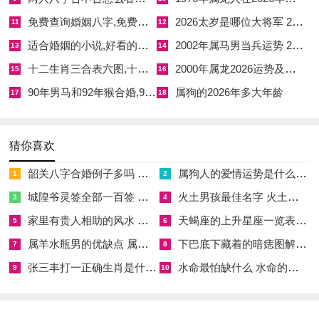
唯有沉住气，将精力聚焦于具体事务的梳理与解决，记录好每一
免费查询婚姻八字,免费查婚姻八字合不合
2026太岁是哪位大将军 2026年吉位图
11
12
步工作细节以防疏漏口舌，等待时机，随着农历七月（申月）金
适合婚姻的小说,好看的婚姻文笔好小说推荐
2002年属马男当兵运势 2002年男属马的去当兵有前途吗
13
14
气渐生，开始耗泄过旺的火势，形势将逐步明朗，先前耕耘的努
十二生肖三合表六图,十二生肖三合肖是哪几个
2000年属龙2026运势及运程
15
16
力开始被看见，秋季更有机遇获得来自年长贵人或有资历人士的
90年男马和92年猴合婚,90年男属马和92年属猴女的婚姻
属狗的2026年多大年龄
实质性支持与推荐。
17
18
1966年属马女性2026年财运运势
猜你喜欢
比劫夺财是本年财务在领域、需要警惕的重要意象，烈火格局
韶关八字合婚例子多吗 韶关八字测风水
属狗人的爱情运势是什么意思 属狗的人爱情观
下，同辈，朋友、合作伙伴间的金钱往来需格外清晰谨慎，易因
1
2
人情，面子或一时冲动而引发不必要的借贷、担保或合作投资，
城隍爷灵签全部一百签 城隍爷灵签解签大全
火土男孩最佳名字 火土属性的字男孩名字有哪些
3
4
造成财富暗耗。
家里有贵人相助的风水 家里有贵人是什么意思
天蝎座的上升星座一览表 天蝎座的上升星座查询
5
6
属羊水瓶男的优缺点 属羊水瓶座男生性格爱情观
下巴底下藏着的暗痣图解 下巴尖底下有痣代表什么
7
8
个人消费欲望也容易被旺盛的火气点燃，出现计划外的大笔开
张三丰打一正确生肖是什么意思 张三丰是指什么生肖
水命最怕缺什么 水命的人忌什么
支，或为健康、车辆维修、家宅布置等事宜有所破费。
9
10
正财稳进的特性在波动中提供了基本保障。凭借事业宫印星的加