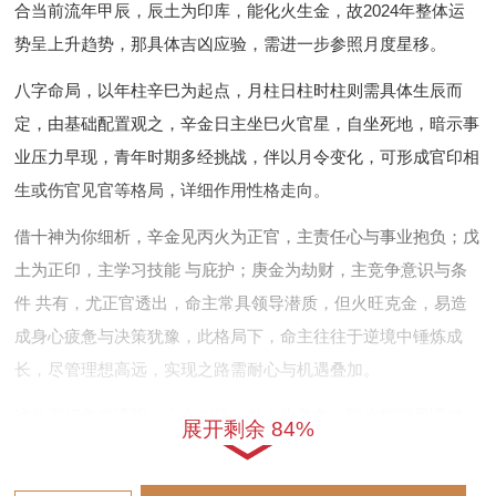
合当前流年甲辰，辰土为印库，能化火生金，故2024年整体运
势呈上升趋势，那具体吉凶应验，需进一步参照月度星移。
八字命局，以年柱辛巳为起点，月柱日柱时柱则需具体生辰而
定，由基础配置观之，辛金日主坐巳火官星，自坐死地，暗示事
业压力早现，青年时期多经挑战，伴以月令变化，可形成官印相
生或伤官见官等格局，详细作用性格走向。
借十神为你细析，辛金见丙火为正官，主责任心与事业抱负；戊
土为正印，主学习技能 与庇护；庚金为劫财，主竞争意识与条
件 共有，尤正官透出，命主常具领导潜质，但火旺克金，易造
成身心疲惫与决策犹豫，此格局下，命主往往于逆境中锤炼成
长，尽管理想高远，实现之路需耐心与机遇叠加。
这从五行角度透视。火金相战，补水为急务，因水能润局调候，
展开剩余 84%
而不补水，则健康易受呼吸为你或心血管问题侵扰，通晓此理，
可提前规划养生与职业方向。