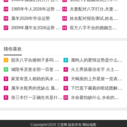
逅。
1985年牛人2026年运势 1986年属虎人2026年运势
夫妻配对八字打分,夫妻八字婚配
13
14
依据五行原理，可佩戴祥安阁喜庆迎犀吊坠，此吊坠由犀牛与太
属羊2026年学业运势
姓名配对报告测试,姓名配对测算系统
15
16
极图构成，犀牛属水，太极平衡阴阳，能化解火旺之弊，护身平
2009年属牛女2026运势 2009年属牛女孩子的2026全年运势
双方八字不合的婚姻怎么破解,八字不合的夫妻怎么办
17
18
安，助运稳进。
五行生克，乃命理根基，贯穿运势始终，辛金日主，生于巳月火
猜你喜欢
旺金弱，呈失衡之态，以调候用神论，首取水来制火降温，次取
土来生金固本，形成流通之局，将水元素引入生活，如居近水环
韶关八字合婚例子多吗 韶关八字测风水
属狗人的爱情运势是什么意思 属狗的人爱情观
1
2
境或从事水性行业，能形成火生土、土生金、金生水的良性循
城隍爷灵签全部一百签 城隍爷灵签解签大全
火土男孩最佳名字 火土属性的字男孩名字有哪些
3
4
环。
家里有贵人相助的风水 家里有贵人是什么意思
天蝎座的上升星座一览表 天蝎座的上升星座查询
5
6
但若命局无水，则火金相战，一生劳碌奔波，多遇竞争，虽可通
属羊水瓶男的优缺点 属羊水瓶座男生性格爱情观
下巴底下藏着的暗痣图解 下巴尖底下有痣代表什么
7
8
过大运流年补救，如遇亥子水年转运，却难根除本性躁动，唯五
张三丰打一正确生肖是什么意思 张三丰是指什么生肖
水命最怕缺什么 水命的人忌什么
9
10
行平衡，方得福寿绵长，事业家庭与谐。
随岁运变化，水旺之年如亥子，运势转佳，利投资与学习；火旺
Copyright©2025
三堂网
版权所有
网站地图
之年如巳午，挑战增多，需谨慎言行，那具体运用，需结合十神