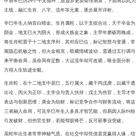
甲辰年已历24个干支循环，故虚岁更契命理测算，下面将以此为
主线，融汇生肖、八字、流年等元素，逐步展开详析。
辛巳年生人纳音白蜡金。生肖属蛇，以干支组合论，天干辛金为
阴金，地支巳火为阴火，形成火炼金之象，主早年磨砺而晚成，
将生肖蛇置于十二地支序列，其对应巳位，标记智慧与变通，常
寓隐忍机敏之性，但火金相克，暗藏情绪波动，需通过五行调与
来平衡命局，虽命局有定数，大运流年却可改观，唯全面分析，
方得人生轨迹全貌。
生肖蛇，在十二地支中居巳，五行属火，藏干丙戊庚，以藏干透
出论，丙火为正印，主学业与贵人扶持；戊土为伤官，主导才华
表达与创新思维；庚金为劫财，标记竞争合作与财务流动，将这
三者融入命局，可见辛巳年生人多具才智艺能，但易因人际纠纷
引发破财，但伤官生财，若能驾驭锋芒，反可获事业突破。
虽蛇年出生者常带神秘气质。在社交中却凭借直觉赢得人缘，结