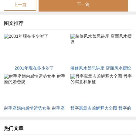
下一篇
上一篇
流年甲辰，对辛巳年生人来讲天干甲木为正财，地支辰土为正
印，以财印相生论，主财运与学业运势双线提升，尤利考试求
图文推荐
职，将甲木正财代入日常，辰土印星能化杀生身，故2024年机
遇频现，如项目合作或进修机遇，但辰土为湿土，与巳火相克，
暗藏内部变动，如团队调整或家庭琐事，虽表面顺遂，个人却需
应对隐性压力。
唯通过流月细分，方可把握时机窗口，随季节轮转，春夏木火
2001年现在多少岁了
装修风水禁忌讲座 店面风水摆设
旺，利于开拓市场与社交活跃；秋冬金水旺，利于沉淀学习与财
务规划，那具体应验，如春季求职易获录用，秋季考试有利超常
发挥，想深化理解，需结合大运走势，因大运为十年基调。
大运推算，基于生辰八字与性别区别，假设辛巳年生男，年干辛
射手座婚内感情运势女生 射手座
哲字寓意吉凶解释大全图 哲字的
为阴，男命逆排大运，从庚辰起运，将大运序列展开，庚辰、己
的婚恋观
寓意和象征
卯、戊寅等，每运十年勾勒人生长卷，但大运庚辰，与年柱辛巳
热门文章
天地相生，主早年得家庭或师长支持，奠定基础，虽辰土晦火，