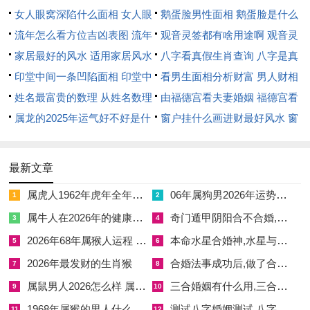
女人眼窝深陷什么面相 女人眼
鹅蛋脸男性面相 鹅蛋脸是什么
缓解火克金之烈，却带水土混杂之弊，容易有思虑过多之象。
窝深陷是短命相吗
流年怎么看方位吉凶表图 流年
脸型男性
观音灵签都有啥用途啊 观音灵
唯至己卯大运，土金旺地，运势渐升，事业步入正轨，随年龄增
位置怎么看
家居最好的风水 适用家居风水
签全部签签词
八字看真假生肖查询 八字是真
长，命主逐步成熟，适应社会变迁，那当前若行己卯运，己土偏
印堂中间一条凹陷面相 印堂中
还是假
看男生面相分析财富 男人财相
印生身，卯木偏财助运，整体向好在望，想更精准预测，需具体
间有条线沟好不好
姓名最富贵的数理 从姓名数理
从哪里看
由福德宫看夫妻婚姻 福德宫看
生辰排盘，结合现代生活节奏，此类人多在30岁后崭露头角，凭
看富豪
属龙的2025年运气好不好是什
配偶生肖
窗户挂什么画进财最好风水 窗
技术或管理技能 立足。
么意思 属龙2023年运势及运程
户适合挂什么画
2026年丙午，流年火旺，对辛巳年生人天干丙火为正官，地支
2025年属龙人的全年运势
最新文章
午火为七杀，以官杀混杂论，主事业压力大增，但机遇并存，如
属虎人1962年虎年全年运势 1962年属虎人2026年虎年全年运势
06年属狗男2026年运势完整版
1
2
晋升挑战或新领域寻找，将丙午火势代入命局，辛金受克严重，
属牛人在2026年的健康运势如何
奇门遁甲阴阳合不合婚,奇门遁甲阴阳局排法
3
4
需防健康亮红灯与情绪焦虑，尤其夏季高温时节。
2026年68年属猴人运程 2026年68年属猴人的全年运势
本命水星合婚神,水星与婚神 合
5
6
但午中藏丁火己土。己土为偏印，能化杀生身，故有贵人暗助，
2026年最发财的生肖猴
合婚法事成功后,做了合婚法事要等多久呢
7
8
化解危机，虽不犯太岁，然火炎土燥，需补水调候，避免决策急
属鼠男人2026怎么样 属鼠的男人在2026年婚姻怎么样
三合婚姻有什么用,三合婚姻有什么好处
9
10
躁，结合生肖蛇在午年为桃花之年感情运势活跃，易遇浪漫邂
1968年属猴的男人什么命 1968年出生的属猴男性是什么命
测试八字婚姻测试,八字婚姻免费测试
11
12