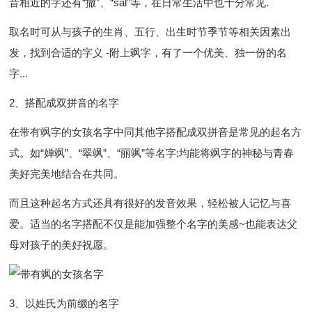
音相近的字还有“撒”、“sal”等，在日常生活中也十分常见.
取名时可从与孩子的生肖、五行、出生时节季节等相关因素出
发，找到合适的字义 -附上飒字，有了一个优美、独一份的名
字...
2、搭配成双拼音的名字
在带有飒字的女孩名字中同其他字搭配成双拼音是常见的起名方
式。如“婵飒”、“翠飒”、“丽飒”等名字;均能将飒字的神秘与青春
美好完美地结合在共同。
而且这种起名方式还具有很好的发音效果，轻松被人记忆与喜
爱。适当的名字搭配不仅是能加强整个名字的美感~也能表达父
母对孩子的美好祝愿。
3、以姓氏为前缀的名字