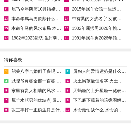
属马今年阴历10月结婚好吗 属马还有几年本命年结婚呢好吗
2015年属羊女孩一生运势 2015年属羊女2026年健康运好吗
11
12
本命年属马男款戴什么财神 本命年属马男士戴什么好一点
带有飒的女孩名字 女孩取名字带飒字有什么名字好听
13
14
本命年马的风水布局 本命年马的佛像怎么摆放
1992年属猴男2026年桃花运 1992年属猴男2026年感情运如何
15
16
1982年2023运势,生肖狗1982年2023运势
1991年属羊男2026年婚姻运势 1991年属羊男2026年感情运如何
17
18
猜你喜欢
韶关八字合婚例子多吗 韶关八字测风水
属狗人的爱情运势是什么意思 属狗的人爱情观
1
2
城隍爷灵签全部一百签 城隍爷灵签解签大全
火土男孩最佳名字 火土属性的字男孩名字有哪些
3
4
家里有贵人相助的风水 家里有贵人是什么意思
天蝎座的上升星座一览表 天蝎座的上升星座查询
5
6
属羊水瓶男的优缺点 属羊水瓶座男生性格爱情观
下巴底下藏着的暗痣图解 下巴尖底下有痣代表什么
7
8
张三丰打一正确生肖是什么意思 张三丰是指什么生肖
水命最怕缺什么 水命的人忌什么
9
10