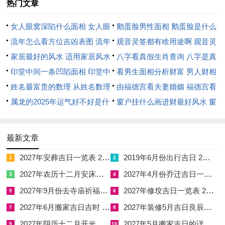
热门文章
女人眼窝深陷什么面相 女人眼
鹅蛋脸男性面相 鹅蛋脸是什么
窝深陷是短命相吗
流年怎么看方位吉凶表图 流年
脸型男性
观音灵签都有啥用途啊 观音灵
位置怎么看
家居最好的风水 适用家居风水
签全部签签词
八字看真假生肖查询 八字是真
印堂中间一条凹陷面相 印堂中
还是假
看男生面相分析财富 男人财相
间有条线沟好不好
姓名最富贵的数理 从姓名数理
从哪里看
由福德宫看夫妻婚姻 福德宫看
看富豪
属龙的2025年运气好不好是什
配偶生肖
窗户挂什么画进财最好风水 窗
么意思 属龙2023年运势及运程
户适合挂什么画
2025年属龙人的全年运势
最新文章
2027年安葬吉日一览表 2027年12月安葬吉日一览表
2019年6月份出行吉日 2027年6月出行吉日一览表
1
2
2027年农历十二月安床吉日 2027年正月安床吉日吉时查询
2027年4月份乔迁吉日一览表 2027年4月乔迁吉日吉时查询
3
4
2027年9月份去寺庙祈福的日子 2027年5月去寺庙吉日一览表
2027年修坟吉日一览表 2027年农历2月修坟吉日一览表
5
6
2027年6月搬家吉日吉时 2027年农历6月搬家吉日一览表
2027年装修5月吉日良辰查询表 2027年农历5月装修吉日一览表
7
8
2027年阴历十二月开光吉日 2027年12月开光吉日一览表
2027年5月搬家吉日的详细解释 2027年5月搬家吉日吉时查询
9
10