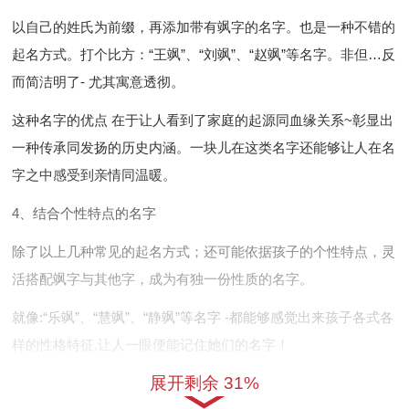
以自己的姓氏为前缀，再添加带有飒字的名字。也是一种不错的
起名方式。打个比方：“王飒”、“刘飒”、“赵飒”等名字。非但…反
而简洁明了- 尤其寓意透彻。
这种名字的优点 在于让人看到了家庭的起源同血缘关系~彰显出
一种传承同发扬的历史内涵。一块儿在这类名字还能够让人在名
字之中感受到亲情同温暖。
4、结合个性特点的名字
除了以上几种常见的起名方式；还可能依据孩子的个性特点，灵
活搭配飒字与其他字，成为有独一份性质的名字。
就像:“乐飒”、“慧飒”、“静飒”等名字 -都能够感觉出来孩子各式各
样的性格特征,让人一眼便能记住她们的名字！
展开剩余 31%