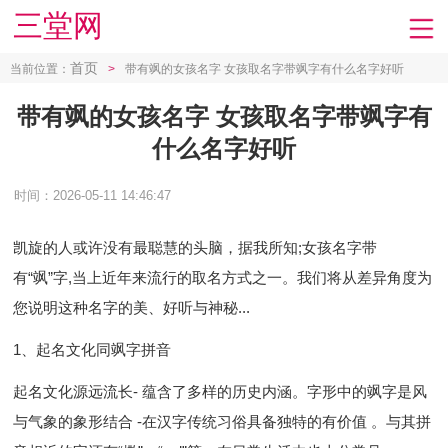
三堂网
首页
当前位置：
>
带有飒的女孩名字 女孩取名字带飒字有什么名字好听
带有飒的女孩名字 女孩取名字带飒字有
什么名字好听
时间：2026-05-11 14:46:47
凯旋的人或许没有最聪慧的头脑，据我所知; 女孩名字带
有“飒”字,当上近年来流行的取名方式之一。我们将从差异角度为
您说明这种名字的美、好听与神秘...
1、起名文化同飒字拼音
起名文化源远流长- 蕴含了多样的历史内涵。字形中的飒字是风
与气象的象形结合 -在汉字传统习俗具备独特的有价值 。与其拼