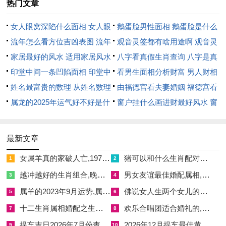
热门文章
的时辰 家庭聚会则选同睦时段。
女人眼窝深陷什么面相 女人眼
鹅蛋脸男性面相 鹅蛋脸是什么
方法时结合个人生辰八字更精准 - 但基本法则是避开凶时...多练
窝深陷是短命相吗
流年怎么看方位吉凶表图 流年
脸型男性
观音灵签都有啥用途啊 观音灵
习几次,你就会熟练运用了！
位置怎么看
家居最好的风水 适用家居风水
签全部签签词
八字看真假生肖查询 八字是真
2024年小年吉时推荐示例
印堂中间一条凹陷面相 印堂中
还是假
看男生面相分析财富 男人财相
间有条线沟好不好
姓名最富贵的数理 从姓名数理
从哪里看
由福德宫看夫妻婚姻 福德宫看
对于2024年小年假设在2月2日（北方）- 老黄历可能感觉吉时有:
看富豪
属龙的2025年运气好不好是什
配偶生肖
窗户挂什么画进财最好风水 窗
辰时（7-9点）适合祭灶、出于这时候五行属土;标记稳定！
么意思 属龙2023年运势及运程
户适合挂什么画
午时（11-13点）利于家庭聚餐；阳气充足 能促进同谐...
2025年属龙人的全年运势
最新文章
只要是2月3日（南方） - 吉时或许包括巳时（9-11点）用于打扫
女属羊真的家破人亡,1979年属羊女短命
猪可以和什么生肖配对呢,猪和哪些生肖配合适
1
2
卫生、寓意除旧布新。具体推荐需查当天黄历 但普通原则是选
越冲越好的生肖组合,晚年守寡的5个属相
男女友谊最佳婚配属相,男女婚配属相最佳搭配前后怎么搭配
3
4
择 daypght hours 中的旺时。
属羊的2023年9月运势,属羊2023年运势及运程每月运程大家找算命网
佛说女人生两个女儿的原因,佛说两个女儿的因果
5
6
避免酉时（17-19点）等凶时以防不必要的麻烦。示例仅供参考 -
十二生肖属相婚配之生肖牛,十二生肖牛的婚配
欢乐合唱团适合婚礼的,欢乐合唱团适合婚礼的音乐
7
8
实际操作要以最新黄历为准哦！
提车吉日2026年7月份查询表
2026年12月提车最佳黄道吉日查询 2026年12月26日提车日子好吗
9
10