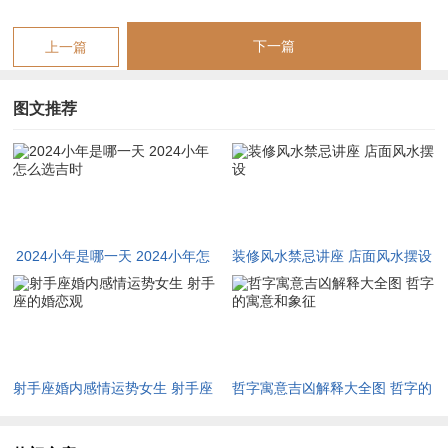
支、五行相生相克来挑选吉利时辰！吉时被认为能带来好运、避
邪避灾，常用于婚礼、祭祀或开业等首要事件...
下一篇
上一篇
老黄历是常用工具~上面标注了每日的宜忌事项同吉凶时辰。传
统习俗吉时选择重视天人合一~作用我们的决策与心理安慰。
图文推荐
在现代，虽然科学发达 但许多人仍遵循这个习性;以求心安.
理解这个背景、能让你更 appreciate 传统智慧哦！
怎样利用老黄历选吉时
2024小年是哪一天 2024小年怎
装修风水禁忌讲座 店面风水摆设
我有个朋友就遇到过、么用老黄历选2024小年的吉时？获取一
么选吉时
本2024年的老黄历或可靠在线版本~查找公历2月2日或3日对应
的农历日期！
老黄理会列出当天的吉时、凶时还有宜做何事、忌做啥。
射手座婚内感情运势女生 射手座
哲字寓意吉凶解释大全图 哲字的
吉时说不定包含“卯时”（早上5-7点）或“午时”（中午11-1点）、
的婚恋观
寓意和象征
具体取决于干支组合。选吉时要考虑活动类型:祭祀宜选阳气旺