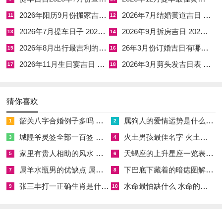
地区区别对小年日期的关系到
2026年阳历9月份搬家吉日 阳历6月份搬家黄道吉日查询
2026年7月结婚黄道吉日 2026年适合结婚的好日子
11
12
2026年7月提车日子 2026年7月提车吉日一览表阳历
2026年9月拆房吉日 2026年9月适合拆房的日子
为什么小年日期有北方同南方之分？历史演变中北方受官式文化
13
14
作用,多定腊月二十三为小年！南方则保留更古老习俗、以腊月
2026年8月出行最吉利的日子是 2026年8月出生的宝宝属什么
26年3月份订婚吉日有哪些 3月份订婚黄道吉日
15
16
二十四为主。
2026年11月生日宴吉日 2026年阳历11月16
2026年3月剪头发吉日表 2026年3月剪头发最吉利的日子
17
18
我跟着你讲 -种区别不波及庆祝本质 - 但选吉时也需考虑地区特
性:北方人可能在2月2日选吉时南方则在2月3日。
猜你喜欢
部分地方还有有特色习俗、如少数民族的 variations -但核心都是
韶关八字合婚例子多吗 韶关八字测风水
属狗人的爱情运势是什么意思 属狗的人爱情观
1
2
祈福迎新。
城隍爷灵签全部一百签 城隍爷灵签解签大全
火土男孩最佳名字 火土属性的字男孩名字有哪些
3
4
家里有贵人相助的风水 家里有贵人是什么意思
天蝎座的上升星座一览表 天蝎座的上升星座查询
认识区别能帮助你更灵活地规划;尊重多元文化。旅行或跨地区
5
6
活动时记得核对本地日历哦！
属羊水瓶男的优缺点 属羊水瓶座男生性格爱情观
下巴底下藏着的暗痣图解 下巴尖底下有痣代表什么
7
8
张三丰打一正确生肖是什么意思 张三丰是指什么生肖
水命最怕缺什么 水命的人忌什么
9
10
小年习俗和选吉时的结合
小年习俗如祭灶、扫房~怎么同选吉时结合?祭灶习性上选在吉