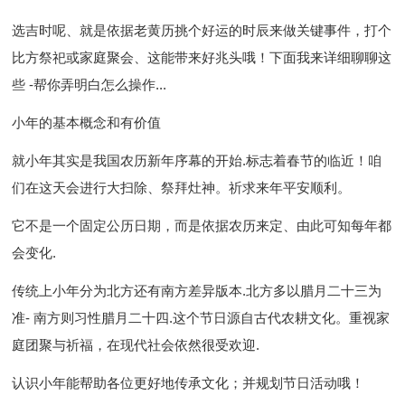
选吉时呢、就是依据老黄历挑个好运的时辰来做关键事件，打个
比方祭祀或家庭聚会、这能带来好兆头哦！下面我来详细聊聊这
些 -帮你弄明白怎么操作...
小年的基本概念和有价值
就小年其实是我国农历新年序幕的开始.标志着春节的临近！咱
们在这天会进行大扫除、祭拜灶神。祈求来年平安顺利。
它不是一个固定公历日期，而是依据农历来定、由此可知每年都
会变化.
传统上小年分为北方还有南方差异版本.北方多以腊月二十三为
准- 南方则习性腊月二十四.这个节日源自古代农耕文化。重视家
庭团聚与祈福，在现代社会依然很受欢迎.
认识小年能帮助各位更好地传承文化；并规划节日活动哦！