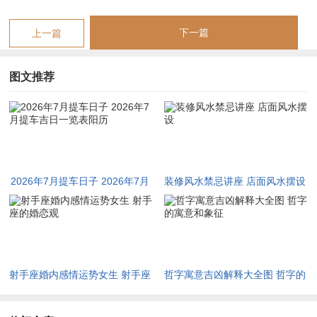
可化害为利，新车入户后家宅安宁。在流年测算中甲子与丙午天
下一篇
上一篇
克地冲，火水相战，容易有突发变故，然子水为润下之源，若命
主八字喜水，则反可借势提升运势。
图文推荐
七月初七戊辰日，戊土坐辰土，土气厚重，宜提车、修造、交
易，忌开市、安床。冲煞戌狗，生肖属狗者不宜。吉时在巳时与
酉时巳火生土，酉金泄土，主车辆坚固耐用。分析其神煞，
得“三合”吉星照临，化解土重之弊，故虽土旺埋金，容易有资金
周转不灵，若命主五行喜土，则反可获益；若忌土，则须谨慎。
2026年7月提车日子 2026年7月
装修风水禁忌讲座 店面风水摆设
在干支互动中戊辰与月柱乙未，土重木折，暗含人际关系紧张，
提车吉日一览表阳历
但辰为水库，若及时沟通，则可避免是非。
射手座婚内感情运势女生 射手座
哲字寓意吉凶解释大全图 哲字的
七月十二癸酉日，癸水坐酉金，金水相生，宜提车、求医、签
的婚恋观
寓意和象征
约，忌祭祀、破土。冲煞卯兔，属兔之人避之。吉时在子时与午