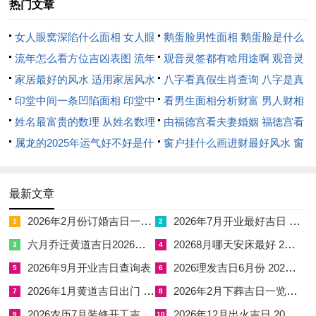
时子水助癸，午火调候，主新车性能优良。分析其五行，金生水
热门文章
旺，润下之功显著，虽冲卯兔，然得“天德”吉星护佑，化解冲
女人眼窝深陷什么面相 女人眼
鹅蛋脸男性面相 鹅蛋脸是什么
煞，故若命主非生肖兔，则大吉大利。在流年影响下，癸酉与丙
窝深陷是短命相吗
流年怎么看方位吉凶表图 流年
脸型男性
观音灵签都有啥用途啊 观音灵
午，火金相克，容易有竞争压力，但酉金为庚辛之根，若命局有
位置怎么看
家居最好的风水 适用家居风水
签全部签签词
八字看真假生肖查询 八字是真
土制水，则可保财运亨通。
印堂中间一条凹陷面相 印堂中
还是假
看男生面相分析财富 男人财相
七月十八己卯日，己土坐卯木，木克土，宜提车、嫁娶、移徙，
间有条线沟好不好
姓名最富贵的数理 从姓名数理
从哪里看
由福德宫看夫妻婚姻 福德宫看
忌动土、安葬。冲煞酉鸡，属鸡者不宜。吉时在寅时与未时寅木
看富豪
属龙的2025年运气好不好是什
配偶生肖
窗户挂什么画进财最好风水 窗
助卯，未土帮己，主提车后人际关系和谐。分析其神煞，遇“六
么意思 属龙2023年运势及运程
户适合挂什么画
盒”吉神，缓和木土之争，然己卯与年柱丙午，火生土旺，木虚
2025年属龙人的全年运势
最新文章
浮，容易有口舌是非，若及时沟通，则可避免。在五行链中木克
2026年2月份订婚吉日一览表 2026年2月份订婚的好日子
2026年7月开业最好吉日 2026年7月份开业黄道吉日
土主变动，若命主喜木，则车辆添置后可催旺事业；若忌木，则
1
2
须防意外损耗。
六月乔迁黄道吉日2026年 六月份乔迁的黄道吉日
20268月哪天安床最好 2026年7月份哪天安床最好最吉利
3
4
2026年9月开业吉日查询表
2026理发吉日6月份 2026年6月理发吉日黄道吉日大全
5
6
七月廿二癸未日，癸水坐未土，土克水，宜提车、入学、祈福，
2026年1月黄道吉日出门 2026年1月黄道吉日一览表
2026年2月下葬吉日一览表 2026年2月哪天适合下葬
7
8
忌出行、开仓。冲煞丑牛，属牛者避之。吉时在申时与亥时申金
2026农历7月装修开工吉日 农历7月哪天适合装修开工
2026年12月出火吉日 2026年12月出火吉时
生水，亥水助癸，主新车财运亨通。分析其干支，未土克癸水，
9
10