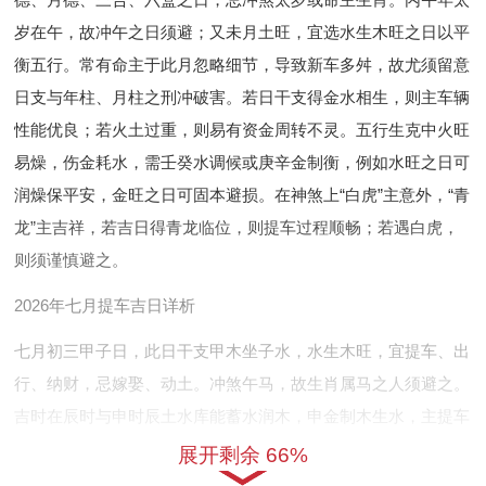
岁在午，故冲午之日须避；又未月土旺，宜选水生木旺之日以平
衡五行。常有命主于此月忽略细节，导致新车多舛，故尤须留意
日支与年柱、月柱之刑冲破害。若日干支得金水相生，则主车辆
性能优良；若火土过重，则易有资金周转不灵。五行生克中火旺
易燥，伤金耗水，需壬癸水调候或庚辛金制衡，例如水旺之日可
润燥保平安，金旺之日可固本避损。在神煞上“白虎”主意外，“青
龙”主吉祥，若吉日得青龙临位，则提车过程顺畅；若遇白虎，
则须谨慎避之。
2026年七月提车吉日详析
七月初三甲子日，此日干支甲木坐子水，水生木旺，宜提车、出
行、纳财，忌嫁娶、动土。冲煞午马，故生肖属马之人须避之。
吉时在辰时与申时辰土水库能蓄水润木，申金制木生水，主提车
过程顺畅。分析其五行，甲木得子水滋养，虽未月土旺，然子未
展开剩余 66%
相害，暗藏小人作祟，若调候得宜，即选择吉时并避开冲煞，则