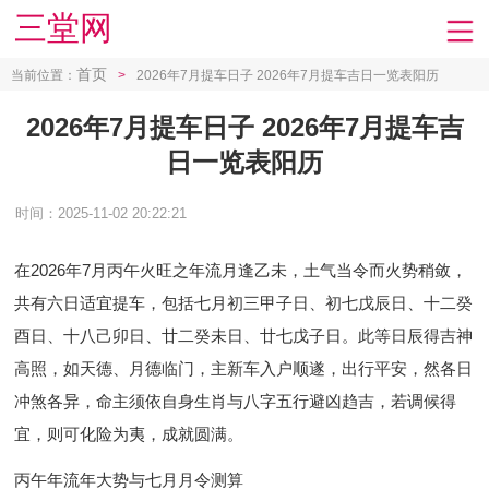
三堂网
首页
当前位置：
>
2026年7月提车日子 2026年7月提车吉日一览表阳历
2026年7月提车日子 2026年7月提车吉
日一览表阳历
时间：2025-11-02 20:22:21
在2026年7月丙午火旺之年流月逢乙未，土气当令而火势稍敛，
共有六日适宜提车，包括七月初三甲子日、初七戊辰日、十二癸
酉日、十八己卯日、廿二癸未日、廿七戊子日。此等日辰得吉神
高照，如天德、月德临门，主新车入户顺遂，出行平安，然各日
冲煞各异，命主须依自身生肖与八字五行避凶趋吉，若调候得
宜，则可化险为夷，成就圆满。
丙午年流年大势与七月月令测算