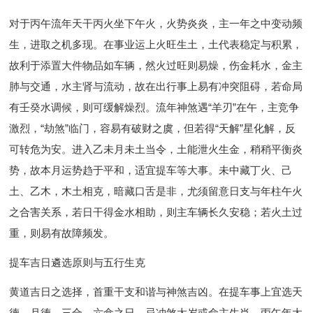
对于丙午流年天干丙火坐下午火，火势炎炎，主一年之中变动频
生，进取之机多现。在事业运上火旺生土，土代表稳定与积累，
故利于添置大件物品如车辆，然火过旺则易燥，伤金耗水，金主
肺与交通，水主肾与流动，故在出行事上易有冲突阻碍，若命局
有壬癸水调候，则可缓解燥烈。流年神煞遇“羊刃”在午，主竞争
激烈，“劫煞”临门，容易有破财之虞，但若得“天解”星化解，反
可转危为安。进入乙未月未土当令，土能泄火生金，稍稍平衡炎
势，故本月运势趋于平和，适宜提车等大事。未中藏丁火、己
土、乙木，木土相克，暗藏口舌是非，尤须留意日支与年柱午火
之合害关系，若日干得金水相助，则主车辆长久安稳；若火土过
重，则易有故障频发。
提车吉日遴选原则与五行生克
黄道吉日之选择，首重干支和谐与神煞吉凶。在提车事上宜选天
德、月德、三合、六盒之日，忌冲煞太岁或命主生肖。丙午年太