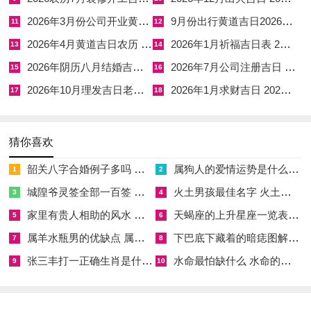
看似不利，然未中藏乙木丁火，木火通明，若命主火旺，则反可
2026年3月份公司开业黄道吉日 2026年3月开业吉日黄道吉日
9月份出行黄道吉日2026年是哪一天 2026年9月份出行的黄道吉日
11
12
借势提升事业。在流月测算中癸未与乙未，土气过重，容易有阻
2026年4月黄道吉日农历 2026年农历4月黄道吉日查询
2026年1月祈福吉日表 2026年1月祈福吉日一览表
13
14
滞，但癸水为雨露之精，若得金生，则可转危为安。
2026年阴历八月结婚吉日 2026年阴历八月结婚的黄道吉日吗
2026年7月公司注册吉日 6月注册公司的黄道吉日
15
16
2026年10月理发吉日老黄历 老黄历2026年10月理发吉日
2026年1月求财吉日 2026年1月求财黄道吉日
七月廿七戊子日，戊土坐子水，土水相克，宜提车、订婚、求
17
18
嗣，忌嫁娶、动土。冲煞午马，生肖属马之人须格外小心。吉时
在丑时与辰时丑土合子，辰水库水，主车辆安全无虞。分析其五
猜你喜欢
行，土水相战，主冲突不断，然戊子与月柱乙未，子未相害，容
韶关八字合婚例子多吗 韶关八字测风水
属狗人的爱情运势是什么意思 属狗的人爱情观
1
2
易有意外损耗，若想化解，即于提车时携带金属饰品，以金生水
城隍爷灵签全部一百签 城隍爷灵签解签大全
火土男孩最佳名字 火土属性的字男孩名字有哪些
3
4
制土，则可转危为安。在神煞上“劫煞”临日，需防破财，但“月
家里有贵人相助的风水 家里有贵人是什么意思
天蝎座的上升星座一览表 天蝎座的上升星座查询
德”相伴，若命主心诚而行，反可成就好事。
5
6
属羊水瓶男的优缺点 属羊水瓶座男生性格爱情观
下巴底下藏着的暗痣图解 下巴尖底下有痣代表什么
7
8
避凶趋吉之命理建议
张三丰打一正确生肖是什么意思 张三丰是指什么生肖
水命最怕缺什么 水命的人忌什么
9
10
对计划提车者来讲若想确保万无一失，须综合自身八字与流年运
势。在丙午火旺之年最易有冲动决策，故要及时核对吉日吉时。