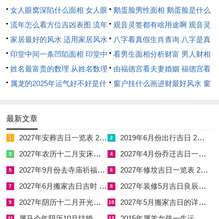
物品
:随身携带貔貅饰物（招财辟邪）、红绳手链（保平安）...
女人眼窝深陷什么面相 女人眼
鹅蛋脸男性面相 鹅蛋脸是什么
窝深陷是短命相吗
流年怎么看方位吉凶表图 流年
脸型男性
观音灵签都有啥用途啊 观音灵
服饰
:避免全黑或全红 -以蓝、白等素雅色为佳，标记“清净纳
位置怎么看
家居最好的风水 适用家居风水
签全部签签词
八字看真假生肖查询 八字是真
财”。
印堂中间一条凹陷面相 印堂中
还是假
看男生面相分析财富 男人财相
2.途中禁忌
间有条线沟好不好
姓名最富贵的数理 从姓名数理
从哪里看
由福德宫看夫妻婚姻 福德宫看
避开医院、墓地等阴气重地；返程尽量原路返回,寓意“财路通
看富豪
属龙的2025年运气好不好是什
配偶生肖
窗户挂什么画进财最好风水 窗
达”...
么意思 属龙2023年运势及运程
户适合挂什么画
2025年属龙人的全年运势
最新文章
2027年安葬吉日一览表 2027年12月安葬吉日一览表
2019年6月份出行吉日 2027年6月出行吉日一览表
忌食生冷辛辣，尤其避免吃梨（谐音“离”）与葱（谐音“冲”）。
1
2
2027年农历十二月安床吉日 2027年正月安床吉日吉时查询
2027年4月份乔迁吉日一览表 2027年4月乔迁吉日吉时查询
3
4
3.归家仪式
2027年9月份去寺庙祈福的日子 2027年5月去寺庙吉日一览表
2027年修坟吉日一览表 2027年农历2月修坟吉日一览表
5
6
当日返家后、在屋内东南方（2024年太岁位）放置祥安阁五帝
2027年6月搬家吉日吉时 2027年农历6月搬家吉日一览表
2027年装修5月吉日良辰查询表 2027年农历5月装修吉日一览表
7
8
钱或聚宝盆~稳固财气.
2027年阴历十二月开光吉日 2027年12月开光吉日一览表
2027年5月搬家吉日的详细解释 2027年5月搬家吉日吉时查询
9
10
三、结合个人生肖跟风水布局
属马今年阴历10月结婚好吗 属马还有几年本命年结婚呢好吗
2015年属羊女孩一生运势 2015年属羊女2026年健康运好吗
11
12