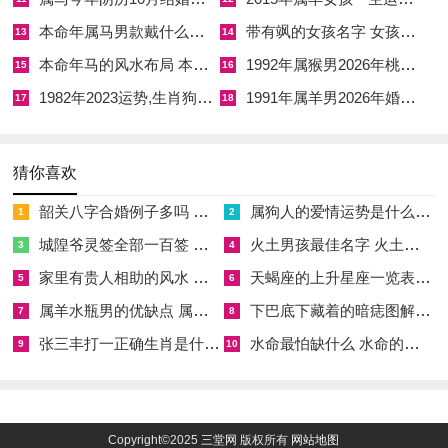
本命年属马男款戴什么财神 本命年属马男士戴什么好一点
带有飒的女孩名字 女孩取名字带飒字有什么名字好听
1.生肖相合原则
13
14
本命年马的风水布局 本命年马的佛像怎么摆放
1992年属猴男2026年桃花运 1992年属猴男2026年感情运如何
15
16
属马、羊
:优先选午时（11:00-13:00），火生土旺财！
1982年2023运势,生肖狗1982年2023运势
1991年属羊男2026年婚姻运势 1991年属羊男2026年感情运如何
17
18
属猴、鸡
:申时（15:00-17:00）为金运~利求偏财。
2.家庭协作建议
猜你喜欢
若多人同行 - 避免全员生肖冲当日地支（如冲鼠日;属鼠者不参
韶关八字合婚例子多吗 韶关八字测风水
属狗人的爱情运势是什么意思 属狗的人爱情观
1
2
与）。
城隍爷灵签全部一百签 城隍爷灵签解签大全
火土男孩最佳名字 火土属性的字男孩名字有哪些
3
4
出行前全家共祭财神（可用水果、香火） 增强集体财运...
家里有贵人相助的风水 家里有贵人是什么意思
天蝎座的上升星座一览表 天蝎座的上升星座查询
5
6
属羊水瓶男的优缺点 属羊水瓶座男生性格爱情观
下巴底下藏着的暗痣图解 下巴尖底下有痣代表什么
7
8
3.风水布置
张三丰打一正确生肖是什么意思 张三丰是指什么生肖
水命最怕缺什么 水命的人忌什么
9
10
车内布局
:悬挂铜铃（化煞）＋黄色坐垫（土生金）,忌杂物堆积
挡财路。
商铺/办公室
:东方（2024年三煞位）放置绿植化解；西北方（岁
Copyright©2025
三堂网
版权所有
网站地图