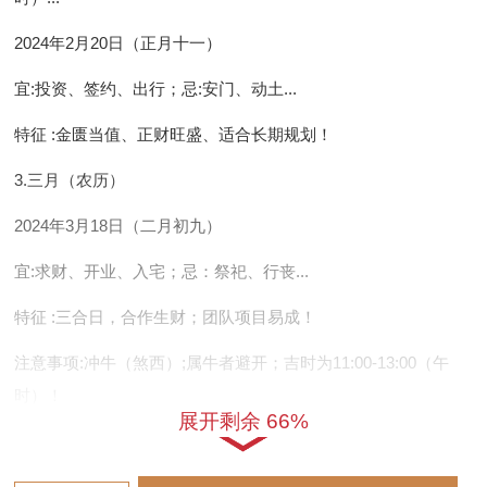
2024年2月20日（正月十一）
宜
:投资、签约、出行；
忌
:安门、动土...
特征
:金匮当值、正财旺盛、适合长期规划！
3.三月（农历）
2024年3月18日（二月初九）
宜
:求财、开业、入宅；
忌
：祭祀、行丧...
特征
:三合日，合作生财；团队项目易成！
注意事项
:冲牛（煞西）;属牛者避开；吉时为11:00-13:00（午
时）！
展开剩余 66%
4.四月至十二月关键吉日
4月14日（三月初六）
:宜求财、置产，忌嫁娶（冲兔）。