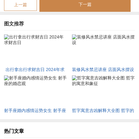
下一篇
上一篇
7月27日（六月廿二）
:宜投资、签约，忌动土（冲鸡）.
图文推荐
10月25日（九月廿三）
:财神方位正南~大利谈判（冲鼠慎行）。
表:2024年各月吉日分布参考
|月份| 吉日数量 | 财星最旺日
| 正月| 5天| 1月28日
出行拿出行求财吉日 2024年求
装修风水禁忌讲座 店面风水摆设
| 二月| 4天| 2月5日
财吉日
| 三月| 6天| 3月18日
|
下半年
| 密集在7、10、12月| 10月25日
射手座婚内感情运势女生 射手座
哲字寓意吉凶解释大全图 哲字的
二、传统习俗跟风水原则
的婚恋观
寓意和象征
1.出行前准备
热门文章