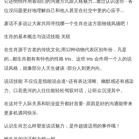
它还悄悄作用着咱们的沟通方式跟人格魅力...通过认识这些 - 各
位没问题更好地理解自己和他人甚至在社交中更的心应手...
废话不多说让大家共同寻找哪一个生肖在这方面独领风骚吧！
生肖的基本概念与说话技能 关联
在生肖源于古老的传统文化;用12种动物代表区别年份，凡是
的...都生肖都有有特色的性格 trts。这些 trts 会作用一个人的说
话风格，就像部分人天生健谈 -部分人则更内向。
说话技能 不仅仅是指能说会道~还有表达清晰、幽默感还有感染
力。口若悬河的人往往能轻松驾驭对话，让听众沉浸其中。
在这对于人际关系和职业提升都好首要- 原因是好的沟通能带来
更多机遇同快乐.
认识生肖怎么样塑造说话魅力；是件超级适用的事件哦！
猴生肖的说话魅力想一想