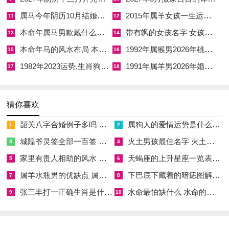
们喜欢用宏大的叙事同激励性语言来吸引听众、往往在团队中扮
属马今年阴历10月结婚好吗 属马还有几年本命年结婚呢好吗
2015年属羊女孩一生运势 2015年属羊女2026年健康运好吗
11
12
演领导角色。
本命年属马男款戴什么财神 本命年属马男士戴什么好一点
带有飒的女孩名字 女孩取名字带飒字有什么名字好听
13
14
本命年马的风水布局 本命年马的佛像怎么摆放
1992年属猴男2026年桃花运 1992年属猴男2026年感情运如何
15
16
属龙的人口才了的、由于他们不害怕表达自己的想法、并能用热
1982年2023运势,生肖狗1982年2023运势
1991年属羊男2026年婚姻运势 1991年属羊男2026年感情运如何
情感染他人。这种说话方式招人喜欢;原因是它传递出正能量与
17
18
可能性、让大家感到 inspired！
在社交中龙生肖能迅速建立连接 -用故事或愿景打动人心！尽管
猜你喜欢
有时会显的小dominant,但 overall -他们的口若悬河让对话变的生
韶关八字合婚例子多吗 韶关八字测风水
属狗人的爱情运势是什么意思 属狗的人爱情观
1
2
动有趣。
城隍爷灵签全部一百签 城隍爷灵签解签大全
火土男孩最佳名字 火土属性的字男孩名字有哪些
3
4
想想看同一个属龙的人聊天你说不定会被他们的梦想跟着亲密而
家里有贵人相助的风水 家里有贵人是什么意思
天蝎座的上升星座一览表 天蝎座的上升星座查询
5
6
热情带动~感觉整个世界都亮了起来！
属羊水瓶男的优缺点 属羊水瓶座男生性格爱情观
下巴底下藏着的暗痣图解 下巴尖底下有痣代表什么
7
8
张三丰打一正确生肖是什么意思 张三丰是指什么生肖
水命最怕缺什么 水命的人忌什么
其他生肖的说话特征 概览
9
10
除了上述生肖，其他动物也有各自的说话风格。属鼠的人精明机