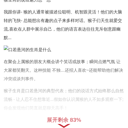
我跟你讲- 猴的人通常被描述位聪明、机智跟灵活！他们的大脑
转的飞快- 总能想出有趣的点子来多样对话。猴子们天生就爱交
流,喜欢在人群中展示自己，他们的语言表达往往充斥创意跟幽
默...
在聚会上属猴的朋友大概会讲个笑话或故事；瞬间点燃气氛 让
大家都笑翻天。这种技能 不独…还招人喜欢~还能帮助他们解决
冲突或谈判事件。
猴子生肖是口若悬河的典型代表；他们的说话方式始终那么自然
流畅 - 让人忍不住想靠近...假如你认识属猴的人不如多观察一下;
你会发现他们简直就是聊天高手！
展开剩余 83%
鸡生肖的口才特征