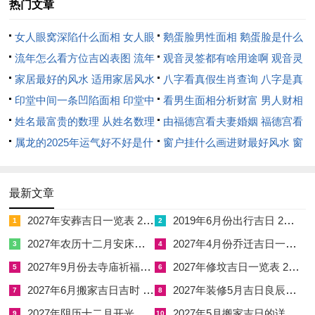
热门文章
的魅力。他们不急于表达 而是先思考在发言- 在这引起他们的每
句话都显的有分量！
女人眼窝深陷什么面相 女人眼
鹅蛋脸男性面相 鹅蛋脸是什么
窝深陷是短命相吗
流年怎么看方位吉凶表图 流年
脸型男性
观音灵签都有啥用途啊 观音灵
属蛇的人擅长用委婉的方式传达想法~避免冲突，而且又能说服
位置怎么看
家居最好的风水 适用家居风水
签全部签签词
八字看真假生肖查询 八字是真
别人...
印堂中间一条凹陷面相 印堂中
还是假
看男生面相分析财富 男人财相
当据我所知、种口若悬河的技能 更多表明在步骤性沟通上打个
间有条线沟好不好
姓名最富贵的数理 从姓名数理
从哪里看
由福德宫看夫妻婚姻 福德宫看
比方在商务谈判或情感交流中蛇生肖能巧妙地用语言达到目的。
看富豪
属龙的2025年运气好不好是什
配偶生肖
窗户挂什么画进财最好风水 窗
他们的说话风格招人喜欢;出于它结合了优雅跟着智慧；让人感
么意思 属龙2023年运势及运程
户适合挂什么画
觉安心和被理解.
2025年属龙人的全年运势
最新文章
当…时你身边有属蛇的朋友 -你大概会发现他们每次能给出建设
2027年安葬吉日一览表 2027年12月安葬吉日一览表
2019年6月份出行吉日 2027年6月出行吉日一览表
1
2
性建议 - 谈话过程如沐春风。在这绝对是生肖中不可忽视的说话
2027年农历十二月安床吉日 2027年正月安床吉日吉时查询
2027年4月份乔迁吉日一览表 2027年4月乔迁吉日吉时查询
3
4
高手！
2027年9月份去寺庙祈福的日子 2027年5月去寺庙吉日一览表
2027年修坟吉日一览表 2027年农历2月修坟吉日一览表
5
6
龙生肖的自信同影响
2027年6月搬家吉日吉时 2027年农历6月搬家吉日一览表
2027年装修5月吉日良辰查询表 2027年农历5月装修吉日一览表
7
8
2027年阴历十二月开光吉日 2027年12月开光吉日一览表
2027年5月搬家吉日的详细解释 2027年5月搬家吉日吉时查询
龙生肖的人天生自信满满 - 说话时气场强大~轻松当上焦点。他
9
10