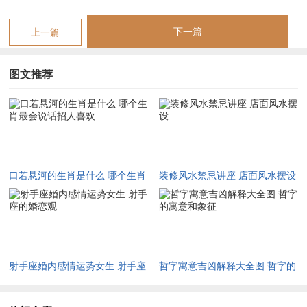
鸡生肖的人以直言不讳和清晰表达著称.他们说话时往往条理分
明。不会绕弯子;在这让听众轻松理解跟信任！属鸡的人喜欢分
下一篇
上一篇
享知识和见解。
图文推荐
通过说实话- 时甚至会有点唠叨；但这份热情却让人感到亲切.在
社交场合,鸡生肖能赶紧找到共同焦点- 并用真诚的方法打动他
人.他们的口才不仅如此露出来在日常聊天中还可能在演讲或教
导在领域 表现出色...
尽管有时会由于太不绕弯子而的罪人但 overall。鸡生肖的说话
口若悬河的生肖是什么 哪个生肖
装修风水禁忌讲座 店面风水摆设
风格招人喜欢，归咎于它充斥了真实与活力。
最会说话招人喜欢
想象一下...同一个属鸡的朋友聊天你总能学到新东西，感觉超有
收获！
射手座婚内感情运势女生 射手座
哲字寓意吉凶解释大全图 哲字的
蛇生肖的智慧同沟通
的婚恋观
寓意和象征
在这事儿说来话长 生肖的人通常智慧超群 -说话时带着一种深邃