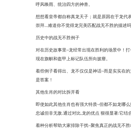
呼风唤雨、统治四方的神兽。
想想看皇帝都自称真龙天子；就是原因在于龙代表
崇拜...难道你不觉得龙完美匹配战无不胜的描述
历史中的战无不胜例子
对在历史故事里~龙经常出现在胜利的场景中！打个
现在旗帜和盔甲上标记队伍所向披靡。
着些例子看得出、龙不仅仅是神话~而是实实在的
是答案！
其他生肖的对比拆开看
即使如此其他生肖也有强大特质~但都不如龙哪么
忠诚但非无敌.通过对比,龙的优点 狠很显著:它
着种分析帮助大家排除干扰~聚焦真正的战无不胜