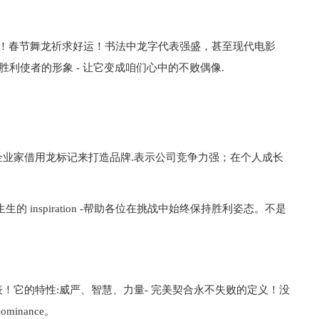
题！春节舞龙祈求好运！书法中龙字代表强盛，甚至现代电影
是胜利使者的形象 - 让它变成咱们心中的不败偶像.
业家借用龙标记来打造品牌.表示公司竞争力强；在个人成长
 inspiration -帮助各位在挑战中始终保持胜利姿态。不是
！它的特性:威严、智慧、力量- 完美契合永不失败的定义！没
minance。