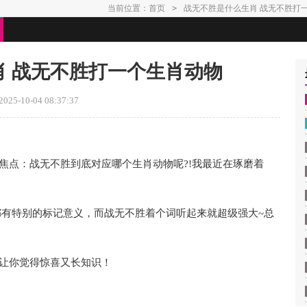
当前位置：
首页
>
战无不胜是什么生肖 战无不胜打
肖 战无不胜打一个生肖动物
25-10-04 08:37:37
的焦点：战无不胜到底对应哪个生肖动物呢?!我最近在琢磨着
物都有特别的标记意义，而战无不胜着个词听起来就超级强大~总
证让你觉得惊喜又长知识！