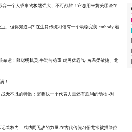
形容一个人或事物极端强大、不可战胜！它总用来赞美哪些在
但你知道吗?!在生肖传统习俗有一个动物完美 embody 着
格跟命运！鼠聪明机灵;牛勤劳稳重 虎勇猛霸气~兔温柔敏捷、龙
满满！
战无不胜的特质；需要找一个代表力量还有胜利的动物 -对
记着权力、成功同无敌的力量,在古代传统习俗龙常被描绘位