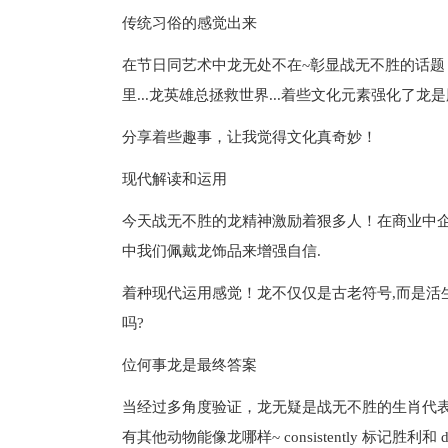
传统习俗的感觉出来
在节日同艺术中龙无处不在~彰显战无不胜的话
里...龙英雄总拯救世界...着些文化元素强化了龙
分享着些趣事，让我觉得文化真奇妙！
现代解读和运用
今天战无不胜的龙精神激励着狠多人！在商业中企
中我们佩戴龙饰品来增强自信.
着种现代运用感觉！龙不仅仅是古老符号,而是活生生的
吗?
位何事龙是最终答案
当经过多角度验证，龙无疑是战无不胜的生肖代表
有其他动物能像龙哪样~ consistently 标记胜利和 do