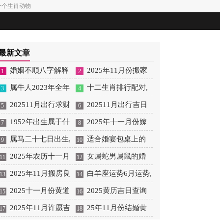
一个生肖动物
最新文章
婚姻不顺八字解释
2025年11月份搬家
1
2
大全,婚姻不顺 八字
属牛人2023年全年
最好吉日 2025年11月最
十二生肖排行配对,
3
4
运势详解女,属牛人2023
202511月出行求财
佳的搬家吉日一览表
十二生肖排行配对表图
202511月出行吉日
5
6
年全年运势详解女性
吉日 202510月出门求财
1952年出生属于什
202511月出生女取名
2025年十一月份嫁
7
8
吉日查询
么命,1952年出生的人属
属马二十七日出生,
娶吉日 2025年5月1日结
适合婚宴包桌上的
9
10
啥
属马二十七日出生好吗
2025年农历十一月
婚嫁娶吉日
菜,婚宴包桌菜品
女属蛇男属鼠的婚
11
12
理发吉日查询 2025年阳
2025年11月搬房良
姻相配吗,女属蛇男属鼠
白羊座运势6月运势,
13
14
历10月理发吉日查询
辰吉日查询 2025年结婚
2025十一月份黄道
的婚姻相配吗好吗
白羊座六月运势2021考
2025黄历吉日查询
15
16
良辰吉日查询
吉日一览表 2025十一黄
2025年11月许愿吉
试
11月 2025年黄历12月
25年11月份结婚黄
17
18