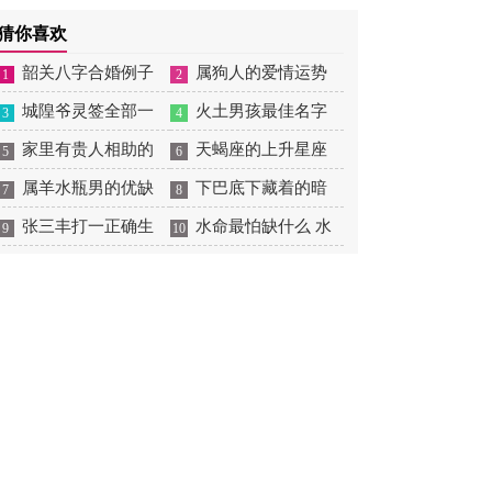
道吉日
日 2025年10月份最佳许
吉日查询表
道吉日 25年11月结婚黄
猜你喜欢
愿时间
道吉日有哪些呢
韶关八字合婚例子
属狗人的爱情运势
1
2
多吗 韶关八字测风水
城隍爷灵签全部一
是什么意思 属狗的人爱
火土男孩最佳名字
3
4
百签 城隍爷灵签解签大
家里有贵人相助的
情观
火土属性的字男孩名字
天蝎座的上升星座
5
6
全
风水 家里有贵人是什么
属羊水瓶男的优缺
有哪些
一览表 天蝎座的上升星
下巴底下藏着的暗
7
8
意思
点 属羊水瓶座男生性格
张三丰打一正确生
座查询
痣图解 下巴尖底下有痣
水命最怕缺什么 水
9
10
爱情观
肖是什么意思 张三丰是
代表什么
命的人忌什么
指什么生肖