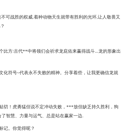
不可战胜的权威.着种动物天生就带有胜利的光环,让人敬畏又
吗？
比方:古代**中将领们会祈求龙庇佑来赢得战斗...龙的形象出
文化符号~代表永不失败的精神。分享着些，让我更确信龙就
贴切！虎勇猛但说不定冲动失败，***放但缺乏持久胜利，狗
结合了智慧、力量与运气、总是站在赢家一边.
标记。你觉得呢？