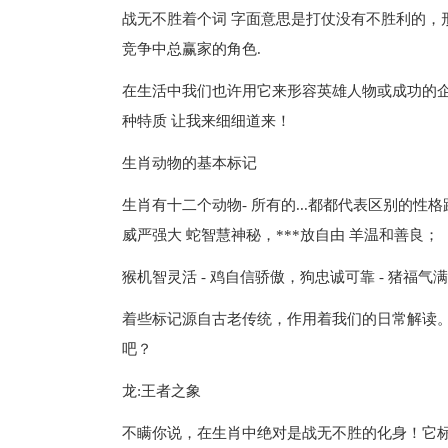
战无不胜着个词 字面意思是打仗没有不胜利的，
竞争中总赢家的角色.
在生活中我们也许用它来形容英雄人物或成功的企业。
种特质 让我来细细道来！
生肖动物的基本标记
生肖有十二个动物- 所有的...都都代表区别的性
威严强大 蛇智慧神秘，***放自由 羊温和善良；
猴机智灵活 - 鸡自信骄傲，狗忠诚可靠 - 猪福气
着些标记源自古老传统，作用着我们的日常解读。
吧？
龙:王者之象
不瞒你说，在生肖中绝对是战无不胜的化身！它标