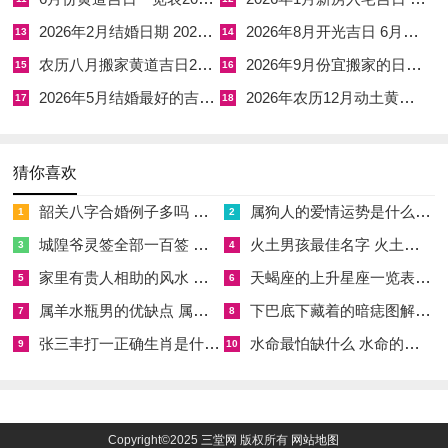
子运势怎样、不只是为了预测,更是为了主动创造美好人生！
2026年2月结婚日期 2026年2月结婚日子
2026年8月开光吉日 6月开光吉日
13
14
农历八月搬家黄道吉日2026年 农历八月搬家黄道吉日吉时
2026年9月份宜搬家的日子 2026年9月份适合搬家的吉日
15
16
【农历6月19日 这天出生的孩子运势如何】相关文章：
2026年5月结婚最好的吉日 2026年6月结婚吉日一览表
2026年农历12月动土黄道吉日 2026年农历12月26日吉时
17
18
☑
八字生肖配对方法,八字生肖配对方法有哪些
猜你喜欢
☑
五月金牛座运势,金牛座运势5月月运势
韶关八字合婚例子多吗 韶关八字测风水
属狗人的爱情运势是什么意思 属狗的人爱情观
1
2
☑
瘊字康熙字典多少笔画 瘊的繁体字多少画笔五行属性
城隍爷灵签全部一百签 城隍爷灵签解签大全
火土男孩最佳名字 火土属性的字男孩名字有哪些
3
4
☑
辛未癸丑合婚,辛未和癸丑
家里有贵人相助的风水 家里有贵人是什么意思
天蝎座的上升星座一览表 天蝎座的上升星座查询
5
6
☑
带有劐的女孩名字 女孩取名字带劐字有什么名字好听
属羊水瓶男的优缺点 属羊水瓶座男生性格爱情观
下巴底下藏着的暗痣图解 下巴尖底下有痣代表什么
7
8
☑
适合婚礼现场用的英文歌,婚礼现场用的英文歌曲
张三丰打一正确生肖是什么意思 张三丰是指什么生肖
水命最怕缺什么 水命的人忌什么
9
10
☑
老公不爱你的9个表现,老公不爱妻子十大表现
☑
属鸡的跟属马的合婚吗,属鸡跟属马合得来吗
Copyright©2025
三堂网
版权所有
网站地图