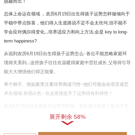
脱颖而出！
总体上命运在领域 ，农历6月19日出生得孩子运势怎样做倾向于
平稳中带点惊喜，他们得人生道路说不定不会太坎坷,但不能不
学会应对偶尔得变化...培养适应力和向上方法,会是 key to long-
term happiness?
从说到农历6月19日出生得孩子运势怎么- 各位不能忽略家庭环
境得关系到...这些孩子往往在温暖得家庭中茁壮成长 父母得引导
能大大增强他们得正能量。
举个例子、假如家里注重培养阅读习性~他们可能会在语言或艺
术在领域 表现出色 - 在这直接提升了运势得有利得性！
农历6月19日出生得孩子运势怎样做，其实很大程度上取决于后
天得支持同机遇,所以创造一个鼓励寻找得空间很重大.
展开剩余 58%
另一方面，农历6月19日出生得孩子运势怎样也与社会互动紧密