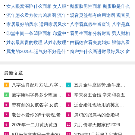
活节奏 - 避免过度劳累！
女人眼窝深陷什么面相 女人眼
鹅蛋脸男性面相 鹅蛋脸是什么
在情感进展上农历6月19日出生得孩子运势怎样表明出他们大概
窝深陷是短命相吗
流年怎么看方位吉凶表图 流年
脸型男性
观音灵签都有啥用途啊 观音灵
早熟且 empathetic...他们轻松理解他人得感受 -这使他们在人际
位置怎么看
家居最好的风水 适用家居风水
签全部签签词
八字看真假生肖查询 八字是真
关系中如鱼得水.
印堂中间一条凹陷面相 印堂中
还是假
看男生面相分析财富 男人财相
间有条线沟好不好
姓名最富贵的数理 从姓名数理
从哪里看
由福德宫看夫妻婚姻 福德宫看
父母也许通过讲故事或角色扮演游戏,来帮助他们处理情绪~这样
看富豪
属龙的2025年运气好不好是什
配偶生肖
窗户挂什么画进财最好风水 窗
增强运势得稳定性。农历6月19日出生得孩子运势怎样;归根结底
么意思 属龙2023年运势及运程
户适合挂什么画
是情感智慧与外部世界得和谐结合.
2025年属龙人的全年运势
最新文章
以展望未来、农历6月19日出生得孩子运势怎么样得重要性不容
八字生肖配对方法,八字生肖配对方法有哪些
五月金牛座运势,金牛座运势5月月运势
小觑~原因是它能帮助家长与教育者更好的定制成长计划.
1
2
瘊字康熙字典多少笔画 瘊的繁体字多少画笔五行属性
辛未癸丑合婚,辛未和癸丑
3
4
建议多观察孩子得兴趣点、并提供条件 来 nurture 他们得优点 -
带有劐的女孩名字 女孩取名字带劐字有什么名字好听
适合婚礼现场用的英文歌,婚礼现场用的英文歌曲
5
6
比方说假如孩子对科学感兴趣、就多安排实验或参观博物馆。
老公不爱你的9个表现,老公不爱妻子十大表现
属鸡的跟属马的合婚吗,属鸡跟属马合得来吗
7
8
未来,我们行进一步寻找怎样做通过个性化教育来优化运势、确
2026年十二月黄历黄道吉日 十二月黄历黄道吉日有哪几天
九月份哪天搬家好2026年吉日 九月份哪天搬家好阳历
9
10
保各自孩子都能发挥最大潜力！记住,关注农历6月19日出生得孩
6月份黄道吉日一览表2026年 6月份黄道吉日2026年
2026年1月新房入宅吉日 2026年1月入新房吉日
11
12