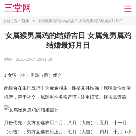
三堂网
首页
当前位置：
>
女属猴男属鸡的结婚吉日 女属兔男属鸡结婚最好月日
女属猴男属鸡的结婚吉日 女属兔男属鸡
结婚最好月日
时间：2025-10-04 20:41:38
1.女猴（申）男鸡（酉）组合
此组合在生肖五行中为金金相生 - 性格互补性强！属猴女性灵活
机智，善于社交；属鸡男性务实严谨 - 注重细节。择吉需遵循:
月份优先
：女方宜选农历二月、八月（大吉），五月、十一月
（小吉）；男方宜选农历正月、七月（大吉），四月、十月（小