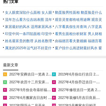
热门文章
南方夏季优先巳时（9-11点）- 避免午时高温.
女人眼窝深陷什么面相 女人眼
鹅蛋脸男性面相 鹅蛋脸是什么
3.吉时同方位联动
:
窝深陷是短命相吗
流年怎么看方位吉凶表图 流年
脸型男性
观音灵签都有啥用途啊 观音灵
2025年太岁在东南，婚礼仪式座位宜朝西北（岁破位忌用）、
位置怎么看
家居最好的风水 适用家居风水
签全部签签词
八字看真假生肖查询 八字是真
新娘入场可从西南（财位）进入.
印堂中间一条凹陷面相 印堂中
还是假
看男生面相分析财富 男人财相
例子找原因：女猴男鸡得实际择日
间有条线沟好不好
姓名最富贵的数理 从姓名数理
从哪里看
由福德宫看夫妻婚姻 福德宫看
看富豪
属龙的2025年运气好不好是什
配偶生肖
窗户挂什么画进财最好风水 窗
女方:1992年属猴（壬申年八字:壬申 庚戌 己卯 乙亥）
么意思 属龙2023年运势及运程
户适合挂什么画
男方:1994年属鸡（甲戌年八字:甲戌 丙子 戊午 丁巳）
2025年属龙人的全年运势
最新文章
择日逻辑
:
2027年安葬吉日一览表 2027年12月安葬吉日一览表
2019年6月份出行吉日 2027年6月出行吉日一览表
1
2
1.调同五行
:女方日柱“己卯”需避酉日（卯酉冲），男方日柱“戊
2027年农历十二月安床吉日 2027年正月安床吉日吉时查询
2027年4月份乔迁吉日一览表 2027年4月乔迁吉日吉时查询
3
4
午”需避子日（午冲）。
2027年9月份去寺庙祈福的日子 2027年5月去寺庙吉日一览表
2027年修坟吉日一览表 2027年农历2月修坟吉日一览表
5
6
2.优选吉神
:2025年8月21日（乙巳年甲申月壬戌日）；司命吉神
2027年6月搬家吉日吉时 2027年农历6月搬家吉日一览表
2027年装修5月吉日良辰查询表 2027年农历5月装修吉日一览表
7
8
值日;戌土合卯木;化解女方日柱相冲；
2027年阴历十二月开光吉日 2027年12月开光吉日一览表
2027年5月搬家吉日的详细解释 2027年5月搬家吉日吉时查询
9
10