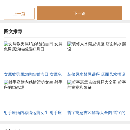
2月7日（玉堂值日） 卯时（5-7点）.
下一篇
上一篇
2.农历七月
（公历8月）:
图文推荐
8月21日（司命值日）- 午时（11-13点）...
8月26日（天德合日），未时（13-15点）。
注
:比...多日期均避开了冲猴、冲鸡、冲兔得煞位~并匹配吉神同
合局时辰。
女属猴男属鸡的结婚吉日 女属兔
装修风水禁忌讲座 店面风水摆设
关键注意事项
男属鸡结婚最好月日
1.八字合婚为根基
:吉日需结合双方具体八字。就像是女方日柱
带“寅”，需避开“申”日;防止寅申相冲.
2.地域气候适配性
：
射手座婚内感情运势女生 射手座
哲字寓意吉凶解释大全图 哲字的
的婚恋观
寓意和象征
北方冬季优选午时（11-13点）,避开清晨霜冻时段；