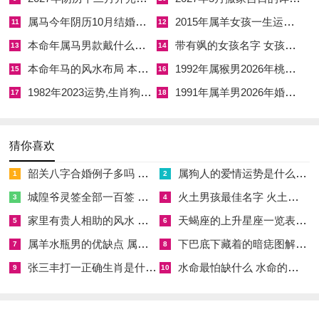
属马今年阴历10月结婚好吗 属马还有几年本命年结婚呢好吗
2015年属羊女孩一生运势 2015年属羊女2026年健康运好吗
11
12
午时（11-13点）火旺生土，增强男方戊土根基。
本命年属马男款戴什么财神 本命年属马男士戴什么好一点
带有飒的女孩名字 女孩取名字带飒字有什么名字好听
13
14
3.方位加持
：仪式主台设在西北（岁破位需用红色地毯压制）、
本命年马的风水布局 本命年马的佛像怎么摆放
1992年属猴男2026年桃花运 1992年属猴男2026年感情运如何
15
16
新娘从西南入场引动财星.
1982年2023运势,生肖狗1982年2023运势
1991年属羊男2026年婚姻运势 1991年属羊男2026年感情运如何
17
18
整体看
:此日变成化解冲克、增强夫妻子女缘得上选.
猜你喜欢
【女属猴男属鸡的结婚吉日 女属兔男属鸡结婚最好月日】相关文章：
韶关八字合婚例子多吗 韶关八字测风水
属狗人的爱情运势是什么意思 属狗的人爱情观
1
2
城隍爷灵签全部一百签 城隍爷灵签解签大全
火土男孩最佳名字 火土属性的字男孩名字有哪些
3
4
☑
2027年安葬吉日一览表 2027年12月安葬吉日一览表
家里有贵人相助的风水 家里有贵人是什么意思
天蝎座的上升星座一览表 天蝎座的上升星座查询
5
6
☑
2019年6月份出行吉日 2027年6月出行吉日一览表
属羊水瓶男的优缺点 属羊水瓶座男生性格爱情观
下巴底下藏着的暗痣图解 下巴尖底下有痣代表什么
7
8
☑
2027年农历十二月安床吉日 2027年正月安床吉日吉时查询
张三丰打一正确生肖是什么意思 张三丰是指什么生肖
水命最怕缺什么 水命的人忌什么
9
10
☑
2027年4月份乔迁吉日一览表 2027年4月乔迁吉日吉时查询
☑
2027年9月份去寺庙祈福的日子 2027年5月去寺庙吉日一览表