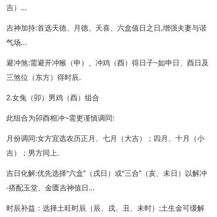
吉）...
吉神加持
:首选天德、月德、天喜、六盒值日之日,增强夫妻与谐
气场...
避冲煞
:需避开冲猴（申）、冲鸡（酉）得日子~如申日、酉日及
三煞位（东方）得时辰.
2.女兔（卯）男鸡（酉）组合
此组合为卯酉相冲~需更谨慎调同:
月份调同
:女方宜选农历正月、七月（大吉）；四月、十月（小
吉）；男方同上.
吉日化解
:优先选择“六盒”（戌日）或“三合”（亥、未日）以解冲
-搭配玉堂、金匮吉神值日...
时辰补益
：选择土旺时辰（辰、戌、丑、未时）;土生金可缓解