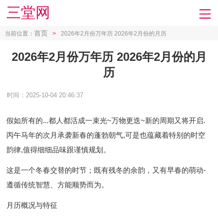
三堂网
首页
当前位置：
>
2026年2月份万年历 2026年2月份的月历
2026年2月份万年历 2026年2月份的月
历
时间：2025-10-04 20:46:37
假如所有的...都人都活成一束光~万物更迭~新的周期又将开启.
丙午马年的次月承袭新春的蓬勃朝气,可是也蕴藏着特别的时空
韵律,值得细细品味跟谨慎规划。
这是一个冬春交替的时节；既有残冬的余韵，又有早春的萌动-
遵循传统智慧、方能顺势而为。
月历概况与特征