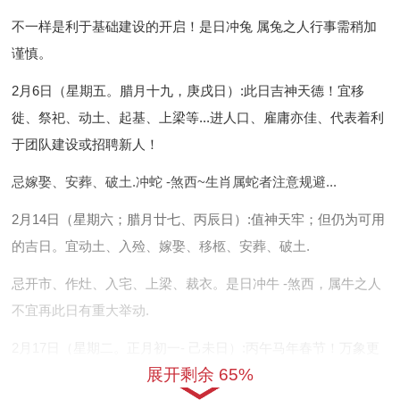
不一样是利于基础建设的开启！是日冲兔 属兔之人行事需稍加
谨慎。
2月6日（星期五。腊月十九，庚戌日）
:此日吉神天德！宜移
徙、祭祀、动土、起基、上梁等...进人口、雇庸亦佳、代表着利
于团队建设或招聘新人！
忌嫁娶、安葬、破土.冲蛇 -煞西~生肖属蛇者注意规避...
2月14日（星期六；腊月廿七、丙辰日）
:值神天牢；但仍为可用
的吉日。宜动土、入殓、嫁娶、移柩、安葬、破土.
忌开市、作灶、入宅、上梁、裁衣。是日冲牛 -煞西，属牛之人
不宜再此日有重大举动.
2月17日（星期二。正月初一- 己未日）
:丙午马年春节！万象更
展开剩余 65%
新.此日干支己未 - 日五行天上火。