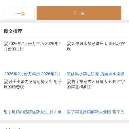
普天同庆之日- 宜祭祀祖先、祈福新年跟着家人团聚共度佳节?!
忌诸事不宜？
下一篇
上一篇
2月19日（星期四 -正月初三，辛酉日）
：此日宜嫁娶、祭祀、
图文推荐
开光、祈福、求嗣、出行、开市、交易、立券、动土、纳财、掘
井、会亲友.
忌入宅、安葬、伐木、作梁、纳畜、作灶...冲鸡煞西，生肖属鸡
者需留意...
2026年2月份万年历 2026年2月
装修风水禁忌讲座 店面风水摆设
2月26日（星期四 -正月初十，戊辰日）
:值神玉堂;黄道吉日，主
份的月历
文书、合作吉祥。
宜嫁娶、祭祀、祈福、出行、修造、动土、移徙、入宅、安葬、
破土...
射手座婚内感情运势女生 射手座
哲字寓意吉凶解释大全图 哲字的
忌开市、斋醮。是日冲牛,煞西、1985年乙丑年生人需不一样注
的婚恋观
寓意和象征
意规避！