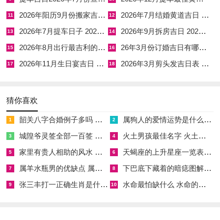
冲、相害的日期！
2026年阳历9月份搬家吉日 阳历6月份搬家黄道吉日查询
2026年7月结婚黄道吉日 2026年适合结婚的好日子
11
12
行事禁忌
2026年7月提车日子 2026年7月提车吉日一览表阳历
2026年9月拆房吉日 2026年9月适合拆房的日子
13
14
方位禁忌
:本月凡是动土、修缮、开挖等工程 -要记得
避开正南太
2026年8月出行最吉利的日子是 2026年8月出生的宝宝属什么
26年3月份订婚吉日有哪些 3月份订婚黄道吉日
15
16
岁方、正北岁破方及北方三煞位
，此就是大忌 不可不慎！
2026年11月生日宴吉日 2026年阳历11月16
2026年3月剪头发吉日表 2026年3月剪头发最吉利的日子
17
18
嫁娶禁忌
:选择嫁娶吉日时除查看当日宜忌外~还需仔细核对有没
有和新人双方生肖相冲.2月6日便明确忌嫁娶。
猜你喜欢
移动禁忌
:搬迁入宅亦需选择吉日~并注意方位...2月7日忌入宅 -
韶关八字合婚例子多吗 韶关八字测风水
属狗人的爱情运势是什么意思 属狗的人爱情观
1
2
且冲马煞南、属马者或新宅门朝南者需另择他日。
城隍爷灵签全部一百签 城隍爷灵签解签大全
火土男孩最佳名字 火土属性的字男孩名字有哪些
3
4
家里有贵人相助的风水 家里有贵人是什么意思
天蝎座的上升星座一览表 天蝎座的上升星座查询
注意事项
5
6
属羊水瓶男的优缺点 属羊水瓶座男生性格爱情观
下巴底下藏着的暗痣图解 下巴尖底下有痣代表什么
7
8
择吉而动
:进行重大事项如动土、嫁娶、开业、长途出行等、必
张三丰打一正确生肖是什么意思 张三丰是指什么生肖
水命最怕缺什么 水命的人忌什么
9
10
须选择黄道吉日 - 并参考当日宜忌,这是趋吉避凶的基础！
尊重传统
:举足轻重节日如春节、元宵节 蕴含着深厚的文化底蕴