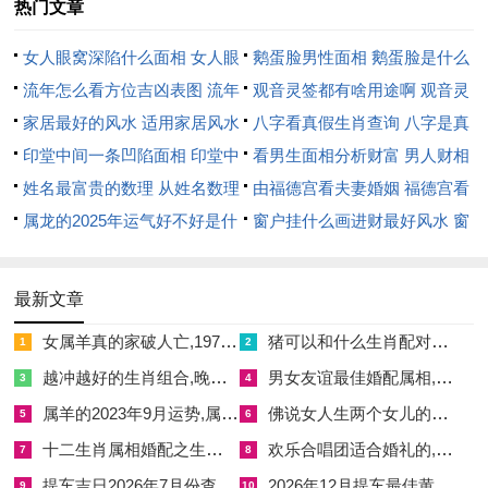
热门文章
女人眼窝深陷什么面相 女人眼
鹅蛋脸男性面相 鹅蛋脸是什么
风水讲究
窝深陷是短命相吗
流年怎么看方位吉凶表图 流年
脸型男性
观音灵签都有啥用途啊 观音灵
太岁与岁破
:丙午马年太岁方位再
正南方
- 岁破方再
正北方
。
位置怎么看
家居最好的风水 适用家居风水
签全部签签词
八字看真假生肖查询 八字是真
印堂中间一条凹陷面相 印堂中
还是假
看男生面相分析财富 男人财相
本月进行不管哪个修造、动土、钻孔等事宜、均应
避开此正南、
间有条线沟好不好
姓名最富贵的数理 从姓名数理
从哪里看
由福德宫看夫妻婚姻 福德宫看
正北两个方位
~以免触犯太岁,引来不便！
看富豪
属龙的2025年运气好不好是什
配偶生肖
窗户挂什么画进财最好风水 窗
三煞位
：本年三煞位再
北方
-此方位同样不宜兴工动土;以免扰动
么意思 属龙2023年运势及运程
户适合挂什么画
煞气,引发不必要的麻烦？
2025年属龙人的全年运势
最新文章
紫白九星
:本月月飞星情况可辅助判断方位吉凶.二黑病符星、五
女属羊真的家破人亡,1979年属羊女短命
猪可以和什么生肖配对呢,猪和哪些生肖配合适
1
2
黄煞星等落宫方位宜静不宜动 -保持整洁明亮,避免堆放杂物！
越冲越好的生肖组合,晚年守寡的5个属相
男女友谊最佳婚配属相,男女婚配属相最佳搭配前后怎么搭配
3
4
生肖合冲
：马年与
寅虎、戌狗
为三合 - 与
未羊
为六盒，同
子鼠
相
属羊的2023年9月运势,属羊2023年运势及运程每月运程大家找算命网
佛说女人生两个女儿的原因,佛说两个女儿的因果
5
6
冲，与
丑牛
相穿（害）~
午马
自身亦是现实自刑关系...再选择核
十二生肖属相婚配之生肖牛,十二生肖牛的婚配
欢乐合唱团适合婚礼的,欢乐合唱团适合婚礼的音乐
7
8
心事项的日期时可优先考虑和自身生肖相合的日子 并避开相
提车吉日2026年7月份查询表
2026年12月提车最佳黄道吉日查询 2026年12月26日提车日子好吗
9
10