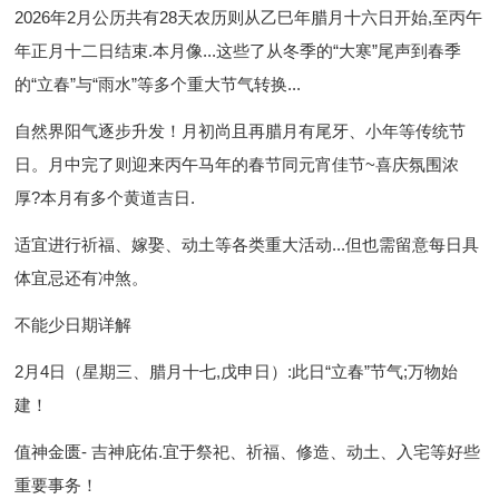
2026年2月公历共有28天农历则从乙巳年腊月十六日开始,至丙午
年正月十二日结束.本月像...这些了从冬季的“大寒”尾声到春季
的“立春”与“雨水”等多个重大节气转换...
自然界阳气逐步升发！月初尚且再腊月有尾牙、小年等传统节
日。月中完了则迎来丙午马年的春节同元宵佳节~喜庆氛围浓
厚?本月有多个黄道吉日.
适宜进行祈福、嫁娶、动土等各类重大活动...但也需留意每日具
体宜忌还有冲煞。
不能少日期详解
2月4日（星期三、腊月十七,戊申日）
:此日“立春”节气;万物始
建！
值神金匮- 吉神庇佑.宜于祭祀、祈福、修造、动土、入宅等好些
重要事务！