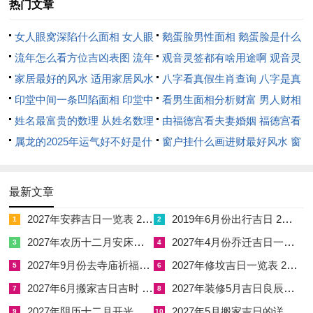
热门文章
合，则可化平为吉。
女人眼窝深陷什么面相 女人眼
鹅蛋脸男性面相 鹅蛋脸是什么
最佳吉日推荐
窝深陷是短命相吗
流年怎么看方位吉凶表图 流年
脸型男性
观音灵签都有啥用途啊 观音灵
此月之中十一月三日、八日、十三日、十八日、二十三日、二十
位置怎么看
家居最好的风水 适用家居风水
签全部签签词
八字看真假生肖查询 八字是真
八日皆为黄道吉日，主诸事亨通。尤以十一月三日丙寅日为例，
印堂中间一条凹陷面相 印堂中
还是假
看男生面相分析财富 男人财相
干支丙寅，火木相生，星宿氐宿主贵人扶持，宜动土开业，则事
间有条线沟好不好
姓名最富贵的数理 从姓名数理
从哪里看
由福德宫看夫妻婚姻 福德宫看
业兴隆，财运渐增。若择此日婚嫁，则姻缘和美，夫妻同心。十
看富豪
属龙的2025年运气好不好是什
配偶生肖
窗户挂什么画进财最好风水 窗
一月八日辛未日，干支辛未，土金相生，星宿斗宿主文昌高照，
么意思 属龙2023年运势及运程
户适合挂什么画
宜求学考试，则智慧开启，功名可期。十一月十三日丙子日，干
2025年属龙人的全年运势
最新文章
支丙子，水火既济，星室宿主家宅安宁，宜搬家入宅，则家庭和
2027年安葬吉日一览表 2027年12月安葬吉日一览表
2019年6月份出行吉日 2027年6月出行吉日一览表
睦，灾厄远离。十一月十八日辛巳日，干支辛巳，金火相制而化
1
2
吉，星昴宿主财运亨通，宜投资洽谈，则利益丰盈。十一月二十
2027年农历十二月安床吉日 2027年正月安床吉日吉时查询
2027年4月份乔迁吉日一览表 2027年4月乔迁吉日吉时查询
3
4
三日丙戌日，干支丙戌，火土相生，星***宿主健康平稳，宜求
2027年9月份去寺庙祈福的日子 2027年5月去寺庙吉日一览表
2027年修坟吉日一览表 2027年农历2月修坟吉日一览表
5
6
医问药，则病痛消退。十一月二十八日辛卯日，干支辛卯，金木
2027年6月搬家吉日吉时 2027年农历6月搬家吉日一览表
2027年装修5月吉日良辰查询表 2027年农历5月装修吉日一览表
7
8
相济，星轸宿主人际和谐，宜聚会交友，则贵人相助。然吉日虽
2027年阴历十二月开光吉日 2027年12月开光吉日一览表
2027年5月搬家吉日的详细解释 2027年5月搬家吉日吉时查询
9
10