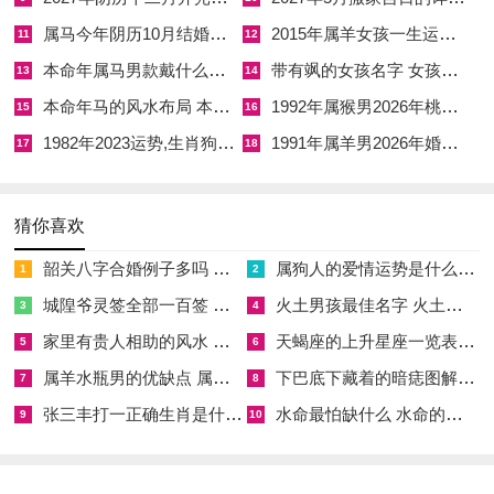
佳，需避个人冲煞，若生肖为马、鼠、牛、兔者，此月犯太岁，
属马今年阴历10月结婚好吗 属马还有几年本命年结婚呢好吗
2015年属羊女孩一生运势 2015年属羊女2026年健康运好吗
11
12
尤须留意择日以化解。
本命年属马男款戴什么财神 本命年属马男士戴什么好一点
带有飒的女孩名字 女孩取名字带飒字有什么名字好听
13
14
择日原则探微
本命年马的风水布局 本命年马的佛像怎么摆放
1992年属猴男2026年桃花运 1992年属猴男2026年感情运如何
15
16
1982年2023运势,生肖狗1982年2023运势
1991年属羊男2026年婚姻运势 1991年属羊男2026年感情运如何
择吉日之首务，在避冲煞。冲煞主冲突阻碍，宜避之则安。若日
17
18
支与个人生肖相冲，如子午冲、卯酉冲，则易生口舌是非，事业
动荡。例如生肖为马者，逢子日冲，主出行不利；生肖为鼠者，
猜你喜欢
逢午日冲，主健康受损。次则五行相生，木旺生火，火炎克金，
韶关八字合婚例子多吗 韶关八字测风水
属狗人的爱情运势是什么意思 属狗的人爱情观
1
2
需水调候以平衡。若个人八字喜水，则择壬癸亥子日，主运势顺
城隍爷灵签全部一百签 城隍爷灵签解签大全
火土男孩最佳名字 火土属性的字男孩名字有哪些
3
4
遂；若喜木，则择甲乙寅卯日，主生机勃发。再则关注节气，此
家里有贵人相助的风水 家里有贵人是什么意思
天蝎座的上升星座一览表 天蝎座的上升星座查询
月立冬过后，气场转换，若择节气前后三日，气场不稳，易生变
5
6
数，故宜避之。尤须留意个人大运流年若流年逢劫财，则忌投资
属羊水瓶男的优缺点 属羊水瓶座男生性格爱情观
下巴底下藏着的暗痣图解 下巴尖底下有痣代表什么
7
8
日；若大运逢正官，则宜求职日。常有命主于此日问卜，吾皆以
张三丰打一正确生肖是什么意思 张三丰是指什么生肖
水命最怕缺什么 水命的人忌什么
9
10
子平术测算，若日柱与年柱相生，则吉；然若日柱与月柱相克，
则凶，故择日非一成不变，需辩证视之。