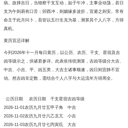
病。故择吉日，当细察干支互动，如子午冲，主事业动荡，若日
支为午则易有口舌；卯酉冲，则姻缘多波折，宜避之则安。常有
命主于此月问卜，吾皆以五行生克为基，测算其个人八字，方得
真机。
黄历宜忌详解
今列2026年十一月每日黄历，以公历、农历、干支、星宿及吉
凶等级示之，供诸君参详。此表依传统测算，吉凶等级分大吉、
中吉、小吉、平、凶五类，大吉主诸事顺遂，凶日则宜静不宜
动。然吉凶非定数，需结合个人八字与大运流年方得周全。
公历日期
农历日期
干支
星宿
吉凶等级
2026-11-01
农历九月廿五
甲子
角
中吉
2026-11-02
农历九月廿六
乙丑
亢
小吉
2026-11-03
农历九月廿七
丙寅
氐
大吉