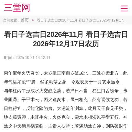
三堂网
首页
当前位置：
>
看日子选吉日2026年11月 看日子选吉日2026年12月17日农历
看日子选吉日2026年11月 看日子选吉日
2026年12月17日农历
时间：2025-10-31 14:12:11
丙午流年火势炎炎，太岁坐正南而岁破居北，三煞亦聚北方，此
年气运如骏***腾，然多动荡之象。今观农历十一月亥水当令，
与年柱丙午形成水火交战之势，若择日不当，易生口舌纷争，事
业阻滞。子平术云，丙火逢亥水，虽曰相克，然有调候之功，若
日柱得宜，反能化险为夷。大运流年测算，此月天干多见壬癸，
地支藏寅卯，木旺生火，火炎克金，需水木相济以平衡五行。神
煞之中天德月德若临，主贵人扶持；若遇劫煞亡神，则防破财伤