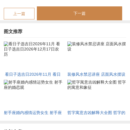
2026-11-19
农历十月十四
壬午
毕
平
下一篇
上一篇
2026-11-20
农历十月十五
癸未
觜
凶
2026-11-21
农历十月十六
甲申
参
中吉
图文推荐
2026-11-22
农历十月十七
乙酉
井
小吉
2026-11-23
农历十月十八
丙戌
***
大吉
2026-11-24
农历十月十九
丁亥
柳
平
2026-11-25
农历十月二十
戊子
星
凶
2026-11-26
农历十月廿一
己丑
张
中吉
看日子选吉日2026年11月 看日
装修风水禁忌讲座 店面风水摆设
2026-11-27
农历十月廿二
庚寅
翼
小吉
子选吉日2026年12月17日农历
2026-11-28
农历十月廿三
辛卯
轸
大吉
2026-11-29
农历十月廿四
壬辰
角
平
2026-11-30
农历十月廿五
癸巳
亢
凶
射手座婚内感情运势女生 射手座
哲字寓意吉凶解释大全图 哲字的
至于十二月十七日，农历为十一月初八，干支庚戌，星宿为斗，
的婚恋观
寓意和象征
吉凶等级中吉，主中等顺遂，然需防冲煞，若个人八字与之相