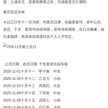
面，土虚木亢，容易有脾胃之疾，尤须留意五行调和。
黄历宜忌详表
今以乙巳年十一月为例，列黄历日课，供诸君参详。表中公历、
农历、干支、星宿与吉凶等级，皆依传统测算，吉日主顺遂，凶
日多阻碍，然具体吉凶需结合个人八字而定。
公历日期
农历日期
干支
星宿
吉凶等级
2025-11-01
十月十一
甲子
角
中吉
2025-11-02
十月十二
乙丑
亢
小凶
2025-11-03
十月十三
丙寅
氐
大吉
2025-11-04
十月十四
丁卯
房
中吉
2025-11-05
十月十五
戊辰
心
小凶
2025-11-06
十月十六
己巳
尾
大凶