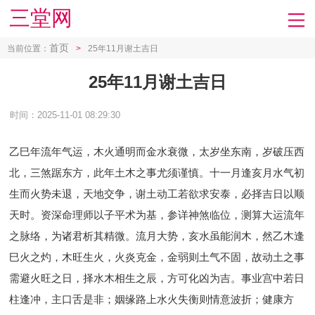
三堂网
首页
当前位置：
>
25年11月谢土吉日
25年11月谢土吉日
时间：2025-11-01 08:29:30
乙巳年流年气运，木火通明而金水衰微，太岁坐东南，岁破压西
北，三煞踞东方，此年土木之事尤须谨慎。十一月逢亥月水气初
生而火势未退，天地交争，谢土动工若欲求安泰，必择吉日以顺
天时。资深命理师以子平术为基，参详神煞临位，测算大运流年
之脉络，为诸君析其精微。流月大势，亥水虽能润木，然乙木逢
巳火之灼，木旺生火，火炎克金，金弱则土气不固，故动土之事
需避火旺之日，择水木相生之辰，方可化凶为吉。事业宫中若日
柱逢冲，主口舌是非；姻缘路上水火失衡则情意波折；健康方