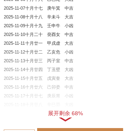
2025-11-07
十月十七
庚午
箕
中吉
2025-11-08
十月十八
辛未
斗
大吉
2025-11-09
十月十九
壬申
牛
小凶
2025-11-10
十月二十
癸酉
女
中吉
2025-11-11
十月廿一
甲戌
虚
大吉
2025-11-12
十月廿二
乙亥
危
小凶
2025-11-13
十月廿三
丙子
室
中吉
2025-11-14
十月廿四
丁丑
壁
大凶
2025-11-15
十月廿五
戊寅
奎
大吉
2025-11-16
十月廿六
己卯
娄
中吉
2025-11-17
十月廿七
庚辰
胃
小凶
2025-11-18
十月廿八
辛巳
昴
大凶
展开剩余 68%
2025-11-19
十月廿九
壬午
毕
中吉
2025-11-20
十月三十
癸未
觜
大吉
2025-11-21
十一月初一
甲申
参
小凶