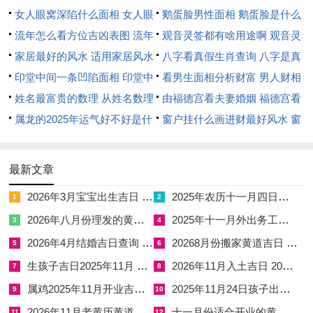
主水源，象征根基稳固，若于此日动工，则土气得润，事业可步
女人眼窝深陷什么面相 女人眼
鹅蛋脸男性面相 鹅蛋脸是什么
步高升；辛未日，未土藏火，辛金透出，金土相生，主财帛丰
窝深陷是短命相吗
流年怎么看方位吉凶表图 流年
脸型男性
观音灵签都有啥用途啊 观音灵
盈，尤利家宅安宁；戊子日，子水助戊土，水土调和，星宿吉
位置怎么看
家居最好的风水 适用家居风水
签全部签签词
八字看真假生肖查询 八字是真
耀，主健康无虞，子孙绵长。此三日，五行流通，神煞无冲，若
印堂中间一条凹陷面相 印堂中
还是假
看男生面相分析财富 男人财相
个人八字再逢相合，则吉上加吉，然若流年大运有碍，则需稍作
间有条线沟好不好
姓名最富贵的数理 从姓名数理
从哪里看
由福德宫看夫妻婚姻 福德宫看
调整。
看富豪
属龙的2025年运气好不好是什
配偶生肖
窗户挂什么画进财最好风水 窗
么意思 属龙2023年运势及运程
户适合挂什么画
择日原则精要
2025年属龙人的全年运势
最新文章
冲煞主冲突阻碍，宜避之则安。谢土择日，首重避开冲煞，若日
支与个人生肖相冲，如子午冲、卯酉冲，则易生口舌是非，事业
2026年3月宝宝出生吉日 2026年兔宝宝3月几号出生好
2025年农历十一月四日是多少号 2025年农历十一月初四是阳历几号
1
2
动荡。例如乙巳年太岁在东南，岁破在西北，三煞位东方，若动
2026年八月份理发的黄道吉日 2026年八月份理发吉日
2025年十一月外出务工出行吉日 2025年10月份出门打工吉日
3
4
土方向逢此位，则需谨慎；尤以生肖属蛇、猪、虎、猴者，犯太
2026年4月结婚吉日查询 2026年4月最佳结婚吉日
20268月份搬家黄道吉日 2026年l月份搬家黄道吉日
5
6
岁之厄，若逢凶日，可安放祥安阁联吉锦袋以化解太岁之厄，然
生孩子吉日2025年11月 生孩子吉日2026
2026年11月入土吉日 2026年11月6号入宅
7
8
此物仅限犯太岁生肖使用，他人勿效。五行相生则吉，若个人命
属鸡2025年11月开业吉日 属鸡2025年10月份黄道日历表
2025年11月24日孩子出生起名 2025年11月出生宝宝取名书
9
10
局喜水，则择水旺之日，如壬癸亥子日，主运势亨通；若喜木，
2026年11月老黄历黄道吉日查询 2026年11月16老黄历
十一月份适合开业的黄道吉日2026 十一月份适合开业的黄道吉日表
11
12