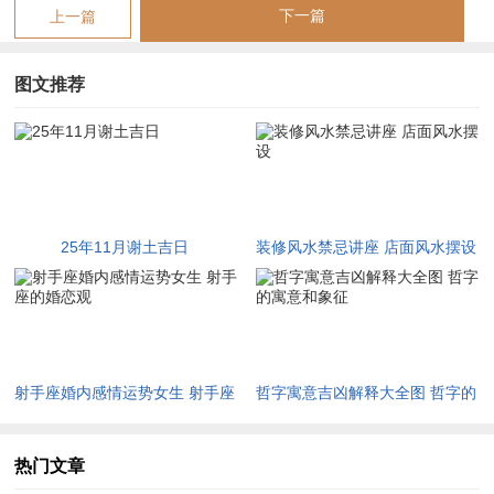
下一篇
上一篇
2025-11-22
十一月初二
乙酉
井
大吉
2025-11-23
十一月初三
丙戌
***
中吉
图文推荐
2025-11-24
十一月初四
丁亥
柳
小凶
2025-11-25
十一月初五
戊子
星
大吉
2025-11-26
十一月初六
己丑
张
中吉
2025-11-27
十一月初七
庚寅
翼
小凶
2025-11-28
十一月初八
辛卯
轸
大凶
25年11月谢土吉日
装修风水禁忌讲座 店面风水摆设
2025-11-29
十一月初九
壬辰
角
中吉
2025-11-30
十一月初十
癸巳
亢
小凶
最佳谢土吉日测算
射手座婚内感情运势女生 射手座
哲字寓意吉凶解释大全图 哲字的
黄道吉日主诸事顺遂，若择此日动土，则家宅兴旺。今推乙巳年
的婚恋观
寓意和象征
十一月最佳谢土吉日当属十一月初二乙酉日、十月十八辛未日及
热门文章
十一月初五戊子日。乙酉日，干支金木相生，星宿井宿临位，井