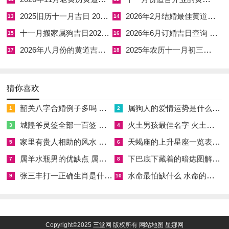
则甲乙寅卯日佳。节气前后，气场不稳，如立冬之交，天地气
2025旧历十一月吉日 2025年新历11月黄道吉日专用日历
2026年2月结婚最佳黄道吉日 2026年最佳结婚吉日6月
13
14
转，宜避之；若强行动土，则主根基浮动。结合个人大运流年若
十一月搬家属狗吉日2025 属狗的十一月搬家吉日
2026年6月订婚吉日查询 2026年6月定档
15
16
正行金运，而日课火旺，火克金，则需水调候以平衡，故择日非
2026年八月份的黄道吉日有哪些 2026年八月份日历表
2025年农历十一月初三是黄道吉日吗 2025年农历十一月初三日子好不好
孤立之事，需综观全局。
17
18
谢土传统习俗述略
猜你喜欢
在传统习俗动土建房乃人生大事，常择良辰吉日以谢土地神灵，
韶关八字合婚例子多吗 韶关八字测风水
属狗人的爱情运势是什么意思 属狗的人爱情观
祈求家宅平安、事业兴旺。谢土仪式，多选吉时焚香祭拜，备三
1
2
牲果品，诵经祈福，以表对天地自然的敬畏。若日课逢黄道吉
城隍爷灵签全部一百签 城隍爷灵签解签大全
火土男孩最佳名字 火土属性的字男孩名字有哪些
3
4
日，则仪式更添祥瑞，常有命主于此日邀亲友共庆，席间言笑晏
家里有贵人相助的风水 家里有贵人是什么意思
天蝎座的上升星座一览表 天蝎座的上升星座查询
5
6
晏，寓意人丁兴旺。习俗中动土前需清扫地基，埋五谷杂粮，象
属羊水瓶男的优缺点 属羊水瓶座男生性格爱情观
下巴底下藏着的暗痣图解 下巴尖底下有痣代表什么
7
8
征五谷丰登；若遇凶日，则延后行事，以免冲撞地脉。此传统源
张三丰打一正确生肖是什么意思 张三丰是指什么生肖
水命最怕缺什么 水命的人忌什么
9
10
远流长，非徒形式，实为调和人与自然之气，若行之得宜，则福
泽绵长。
行事注意事项
Copyright©2025
三堂网
版权所有
网站地图
星娜网