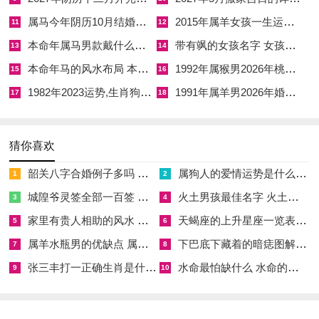
时辰时土气发，申时金生水，可解湿滞之困。在五行生克链中辰
属马今年阴历10月结婚好吗 属马还有几年本命年结婚呢好吗
2015年属羊女孩一生运势 2015年属羊女2026年健康运好吗
11
12
土虽能蓄水，然若火弱则反成寒湿，故安门宜择火土相生之时如
本命年属马男款戴什么财神 本命年属马男士戴什么好一点
带有飒的女孩名字 女孩取名字带飒字有什么名字好听
13
14
午时或未时以暖局助运。
本命年马的风水布局 本命年马的佛像怎么摆放
1992年属猴男2026年桃花运 1992年属猴男2026年感情运如何
15
16
神煞与大运流年测算
1982年2023运势,生肖狗1982年2023运势
1991年属羊男2026年婚姻运势 1991年属羊男2026年感情运如何
17
18
在乙巳流年安门之事，神煞如天德、月德、劫煞、灾煞等交错影
响，主吉凶转化无常。天德贵人日如初五日，主逢凶化吉，若安
猜你喜欢
门则易得贵人扶助；然劫煞日如初十日，主意外损耗，若动土则
韶关八字合婚例子多吗 韶关八字测风水
属狗人的爱情运势是什么意思 属狗的人爱情观
需防财物失窃。大运流年测算中乙巳年木火通明，若命主正行火
1
2
运则安门可助运势腾飞；然若行金水运，则火旺反成克制，容易
城隍爷灵签全部一百签 城隍爷灵签解签大全
火土男孩最佳名字 火土属性的字男孩名字有哪些
3
4
有事业波折或健康隐忧。干支互动如子午冲主突发变故，在安门
家里有贵人相助的风水 家里有贵人是什么意思
天蝎座的上升星座一览表 天蝎座的上升星座查询
5
6
中若逢此日，则家宅易有争吵或意外灾厄；午午自刑主内心焦
属羊水瓶男的优缺点 属羊水瓶座男生性格爱情观
下巴底下藏着的暗痣图解 下巴尖底下有痣代表什么
7
8
虑，若安门则命主易生悔意；丑午害主亲友失和，若动土则六亲
张三丰打一正确生肖是什么意思 张三丰是指什么生肖
水命最怕缺什么 水命的人忌什么
9
10
关系紧张。五行生克逻辑链需环环相扣，如火旺生土，土旺生
金，金旺生水，水旺生木，木旺生火，若安门日五行失衡，则家