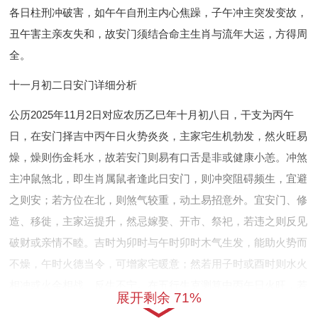
各日柱刑冲破害，如午午自刑主内心焦躁，子午冲主突发变故，
丑午害主亲友失和，故安门须结合命主生肖与流年大运，方得周
全。
十一月初二日安门详细分析
公历2025年11月2日对应农历乙巳年十月初八日，干支为丙午
日，在安门择吉中丙午日火势炎炎，主家宅生机勃发，然火旺易
燥，燥则伤金耗水，故若安门则易有口舌是非或健康小恙。冲煞
主冲鼠煞北，即生肖属鼠者逢此日安门，则冲突阻碍频生，宜避
之则安；若方位在北，则煞气较重，动土易招意外。宜安门、修
造、移徙，主家运提升，然忌嫁娶、开市、祭祀，若违之则反见
破财或亲情不睦。吉时为卯时与午时卯时木气生发，能助火势而
不燥，午时火德当令，可增家宅暖意；然若用子时或酉时则水火
相冲或火金相战，反生不宁。在五行生克测算中丙午日火旺，若
展开剩余 71%
命主八字喜火则安门可助运势，如事业兴隆或人际和谐；然若命