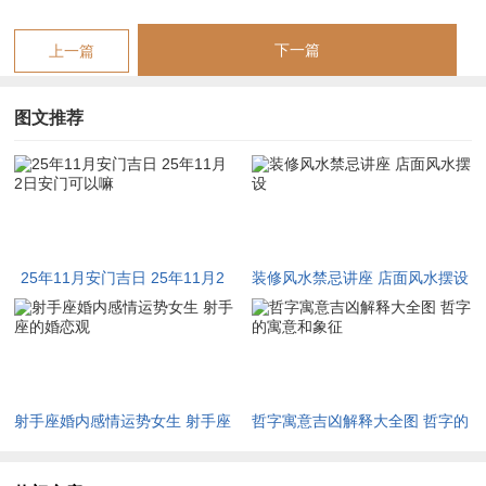
局中金水弱，则火炎土燥，易伤肺金或肾水，家中长者需防呼吸
之疾或精力不济。干支互动上丙午日与乙巳流年形成火势叠加，
下一篇
上一篇
虽主热情积极，然午午自刑则内心易生纠结，子午冲则突发变故
可能，故安门须择吉时并辅以祈福。若调候得宜，如择水旺之时
图文推荐
或放置水元素之物，则可转危为安；然若忽视冲煞，则反见家宅
不宁。
其他吉日选析与五行调候
初五日丙申日，在安门择吉中申金制乙木，主事业稳固与财源渐
25年11月安门吉日 25年11月2
装修风水禁忌讲座 店面风水摆设
聚，然金木相战则易有竞争压力，若安门则需避西方煞气。冲煞
日安门可以嘛
主冲虎煞南，生肖属虎者逢之不宜，吉时为巳时与申时巳时火生
土，申时金气旺，可调和木金之争。五行生克上申金虽能制木，
然若命局火旺则反成火金相克，故安门宜择土日或水日辅助，如
射手座婚内感情运势女生 射手座
哲字寓意吉凶解释大全图 哲字的
放置陶器或悬挂水画，以达平衡。初十日辛丑日，丑土生辛金，
的婚恋观
寓意和象征
主家宅安宁与积蓄增长，然土重埋金则易有阻滞，若安门则需防