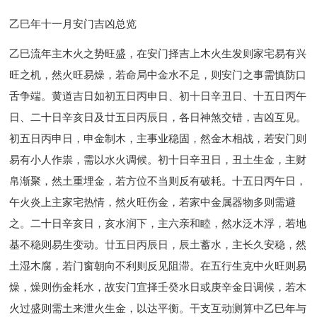
乙巳年十一月安门吉凶总览
乙巳流年主木火之势旺盛，在安门择吉上木火生发则家宅易有兴
旺之机，然火旺易燥，若命局中金水不足，则安门之事需慎防口
舌争端。黄道吉日如初五日丙申日、初十日辛丑日、十五日丙午
日、二十日辛亥日及廿五日丙辰日，各日神煞交错，吉凶互见。
初五日丙申日，申金制木，主事业稳固，然金木相战，若安门则
易有小人作祟，需以水火调候。初十日辛丑日，丑土生金，主财
帛渐聚，然土重埋金，若方位不当则反有破耗。十五日丙午日，
午火炎上主家宅热情，然火旺伤金，若家中金属器物多则需避
之。二十日辛亥日，亥水润下，主六亲和睦，然水泛木浮，若地
基不稳则易生变动。廿五日丙辰日，辰土蓄水，主长久安稳，然
土湿木腐，若门窗朝向不利则反见阻滞。在五行生克中火旺则易
燥，燥则伤金耗水，故安门宜择壬癸水日或庚辛金日调候，若木
火过盛则需土来泄火生金，以达平衡。干支互动测算中乙巳年与