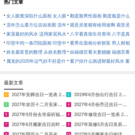
热门文章
地基潮湿。冲煞主冲羊煞东，生肖属羊者避之则吉，吉时为丑时
与未时丑时土气厚，未时火土相生，可助金气透出。在神煞测算
女人眼窝深陷什么面相 女人眼
鹅蛋脸男性面相 鹅蛋脸是什么
中丑日逢墓库则吉中藏凶，若安门则易有暗耗，需以木来疏土，
窝深陷是短命相吗
流年怎么看方位吉凶表图 流年
脸型男性
观音灵签都有啥用途啊 观音灵
如种植绿植或选用木质门框。十五日丙午日，火势再临，主家宅
位置怎么看
家居最好的风水 适用家居风水
签全部签签词
八字看真假生肖查询 八字是真
热情洋溢，然火旺伤金则易有破财，若安门则需避南方火位。冲
印堂中间一条凹陷面相 印堂中
还是假
看男生面相分析财富 男人财相
煞主冲鼠煞北，与十一月初二日同，然吉时略异，午时与戌时可
间有条线沟好不好
姓名最富贵的数理 从姓名数理
从哪里看
由福德宫看夫妻婚姻 福德宫看
用，午时火德旺，戌时土泄火生金，可缓炎燥之弊。五行流转中
看富豪
属龙的2025年运气好不好是什
配偶生肖
窗户挂什么画进财最好风水 窗
火旺则需壬癸水调候，若命主喜水则安门反吉；然若忌水，则反
么意思 属龙2023年运势及运程
户适合挂什么画
见湿冷不适。二十日辛亥日，亥水润下，主六亲和睦与情感融
2025年属龙人的全年运势
最新文章
洽，然水泛木浮则易有变动，若安门则需防门窗松动。冲煞主冲
蛇煞西，生肖属蛇者不宜，吉时为亥时与卯时亥时水气足，卯时
2027年安葬吉日一览表 2027年12月安葬吉日一览表
2019年6月份出行吉日 2027年6月出行吉日一览表
1
2
木气生，可固本培元。干支刑害上亥水与乙巳流年相冲，主突发
2027年农历十二月安床吉日 2027年正月安床吉日吉时查询
2027年4月份乔迁吉日一览表 2027年4月乔迁吉日吉时查询
3
4
人际纷争，故安门须择吉时并行祈福仪式。廿五日丙辰日，辰土
2027年9月份去寺庙祈福的日子 2027年5月去寺庙吉日一览表
2027年修坟吉日一览表 2027年农历2月修坟吉日一览表
5
6
蓄水，主家宅长久安稳，然土湿木腐则易有衰败，若安门则需避
2027年6月搬家吉日吉时 2027年农历6月搬家吉日一览表
2027年装修5月吉日良辰查询表 2027年农历5月装修吉日一览表
7
8
低洼之地。冲煞主冲狗煞南，生肖属狗者避之，吉时为辰时与申
2027年阴历十二月开光吉日 2027年12月开光吉日一览表
2027年5月搬家吉日的详细解释 2027年5月搬家吉日吉时查询
9
10