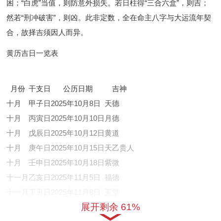
困；“白虎”当值，则防意外损失。若日柱得“三合六盒”，则吉；
然若“刑冲破害”，则凶。此非定数，全在命主八字与大运流年契
合，故择吉须因人而异。
黄历吉日一览表
月份
干支日
公历日期
吉神
十月
甲子日
2025年10月8日
天德
十月
丙寅日
2025年10月10日
月德
十月
戊辰日
2025年10月12日
黄道
十月
庚午日
2025年10月15日
天乙贵人
十月
壬申日
2025年10月18日
紫微
十一月
乙亥日
2025年11月5日
福德
十一月
丁丑日
2025年11月8日
玉堂
展开剩余 61%
十一月
己卯日
2025年11月12日
金匮