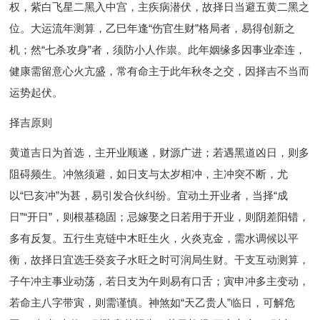
权，紫白飞星二黑入中宫，主疾病潜伏，故择日当避五黄二黑之
位。大运流年测算，乙巳年逢“伤官生财”格局者，易得创新之
机；然“七杀攻身”者，须防小人作祟。此年姻缘多因事业牵连，
健康需留意心火亢盛，常有命主于此年秋冬之交，因择吉不当而
运势起伏。
择吉原则
黄道吉日为首选，主开业顺遂，财源广进；若遇黑道凶日，则多
阻碍频生。冲煞须避，如日支与太岁相冲，主冲突不断，尤
以“巳亥冲”为甚，易引发合伙纠纷。宜动土开业者，当择“成
日”“开日”，则根基稳固；忌嫁娶之日若用于开业，则阴差阳错，
多有反复。五行生克链中木旺生火，火炎克金，需水调候以平
衡，故择日宜选壬癸亥子水旺之时可润局生财。干支互动测算，
子午冲主事业动荡，若日支为午则易有口舌；寅申冲多主变动，
若命主八字带寅，则需谨慎。神煞如“天乙贵人”临日，可解危