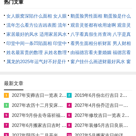
热门文章
藏财物，防破耗；若搭配吉时如辰时则更利开业典礼。辛巳日天
赦降临，可解灾厄，尤适犯太岁者选用；然需避三煞位东方动
女人眼窝深陷什么面相 女人眼
鹅蛋脸男性面相 鹅蛋脸是什么
土。癸未日司命星护佑，主文书合约顺利；若命局火旺，则需水
窝深陷是短命相吗
流年怎么看方位吉凶表图 流年
脸型男性
观音灵签都有啥用途啊 观音灵
润之。此诸日皆以流年大势为基，结合神煞测算，非一概而论，
位置怎么看
家居最好的风水 适用家居风水
签全部签签词
八字看真假生肖查询 八字是真
命主当以自身八字为准。
印堂中间一条凹陷面相 印堂中
还是假
看男生面相分析财富 男人财相
民俗禁忌
间有条线沟好不好
姓名最富贵的数理 从姓名数理
从哪里看
由福德宫看夫妻婚姻 福德宫看
看富豪
属龙的2025年运气好不好是什
配偶生肖
窗户挂什么画进财最好风水 窗
开业当日不宜见血光，主破财伤身，故勿动刀具或争吵。禁冲犯
么意思 属龙2023年运势及运程
户适合挂什么画
太岁方位东南，若在此动土，则易惹官非；尤须留意岁破西北，
2025年属龙人的全年运势
不可设置大门。勿选与业主生肖相冲之日，如属蛇者避亥日，则
最新文章
免口舌。不宜在凶时开业，若遇“五***”时则多小人作祟。此禁忌
2027年安葬吉日一览表 2027年12月安葬吉日一览表
2019年6月份出行吉日 2027年6月出行吉日一览表
1
2
源于古法传承，旨在避煞纳福；若轻忽，则运势多舛。
2027年农历十二月安床吉日 2027年正月安床吉日吉时查询
2027年4月份乔迁吉日一览表 2027年4月乔迁吉日吉时查询
3
4
注意事项
2027年9月份去寺庙祈福的日子 2027年5月去寺庙吉日一览表
2027年修坟吉日一览表 2027年农历2月修坟吉日一览表
5
6
2027年6月搬家吉日吉时 2027年农历6月搬家吉日一览表
2027年装修5月吉日良辰查询表 2027年农历5月装修吉日一览表
7
8
择吉须结合八字命理，若命主喜火，则选火旺之日；若忌神为
2027年阴历十二月开光吉日 2027年12月开光吉日一览表
2027年5月搬家吉日的详细解释 2027年5月搬家吉日吉时查询
金，则避申酉日。环境因素中三煞位东方宜静不宜动，可摆放绿
9
10