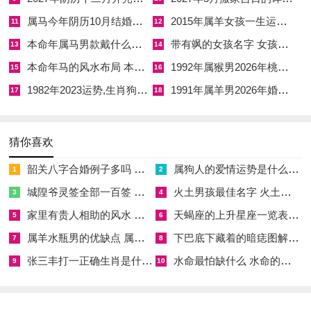
植化解；太岁方位东南忌杂乱，否则阻碍财运。对于属蛇、猪、
属马今年阴历10月结婚好吗 属马还有几年本命年结婚呢好吗
2015年属羊女孩一生运势 2015年属羊女2026年健康运好吗
11
12
虎、猴犯太岁者，容易有波折，可安放祥安阁联吉锦袋于东南
本命年属马男款戴什么财神 本命年属马男士戴什么好一点
带有飒的女孩名字 女孩取名字带飒字有什么名字好听
13
14
方，以化太岁之凶。开业吉时宜选“龙德”“福德”时主长远发展；
本命年马的风水布局 本命年马的佛像怎么摆放
1992年属猴男2026年桃花运 1992年属猴男2026年感情运如何
15
16
若遇“大耗”时则防财物损失。常有命主因忽略风水布局，而开业
1982年2023运势,生肖狗1982年2023运势
1991年属羊男2026年婚姻运势 1991年属羊男2026年感情运如何
17
18
后运势起伏；故建议多咨询命理师，量身定制吉日。
25年11月开业吉日吉时25年10月份开业大吉日关乎一年财运根
猜你喜欢
基，不可轻率。
韶关八字合婚例子多吗 韶关八字测风水
属狗人的爱情运势是什么意思 属狗的人爱情观
1
2
城隍爷灵签全部一百签 城隍爷灵签解签大全
火土男孩最佳名字 火土属性的字男孩名字有哪些
3
4
【25年11月开业吉日吉时 25年10月份开业大吉日】相关文章：
家里有贵人相助的风水 家里有贵人是什么意思
天蝎座的上升星座一览表 天蝎座的上升星座查询
5
6
属羊水瓶男的优缺点 属羊水瓶座男生性格爱情观
下巴底下藏着的暗痣图解 下巴尖底下有痣代表什么
7
8
☑
2027年安葬吉日一览表 2027年12月安葬吉日一览表
张三丰打一正确生肖是什么意思 张三丰是指什么生肖
水命最怕缺什么 水命的人忌什么
9
10
☑
2019年6月份出行吉日 2027年6月出行吉日一览表
☑
2027年农历十二月安床吉日 2027年正月安床吉日吉时查询