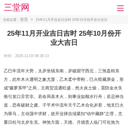
三堂网
首页
当前位置：
>
25年11月开业吉日吉时 25年10月份开业大吉日
25年11月开业吉日吉时 25年10月份开
业大吉日
时间：2025-11-03 08:38:13
乙巳年流年大势，太岁坐镇东南，岁破踞守西北，三煞盘桓东
方，此年木火通明之象尤显，乙木柔中带刚，巳火暗藏庚金，形
成“藤萝系甲”之局，主商贸流通旺盛，然火炎土燥，需防金水失
衡引发口舌官非。若命局喜木火，则事业如顺水行舟；若忌神当
道，恐有破财之虞。子平术中流年天干乙木合化岁君，地支巳火
为驿马，主动荡中求财，故开业择吉须紧扣“动中藏静”之理，尤
重日柱与太岁生克。神煞方面，天德、月德贵人临门可化煞为