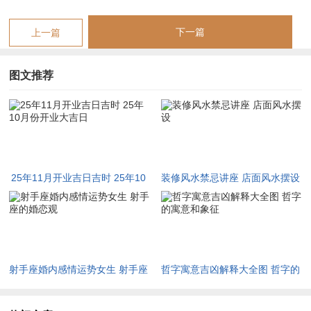
十一月
辛巳日
2025年11月16日
天赦
十一月
癸未日
2025年11月20日
司命
下一篇
上一篇
此表所列吉日，皆以神煞吉星高照为基，主开业大吉；若冲犯命
图文推荐
主生肖，则需另择。天德贵人临日，可化煞增福；月德当值，主
合作顺遂。黄道日多利动土开业，然需结合八字五行，若日干为
命主喜用，则事半功倍。紫白飞星中一白水星入局可助财，八白
土星当旺主置业，故择日当趋吉避凶。常有命主于此日开业，得
贵人扶持而事业腾达。
25年11月开业吉日吉时 25年10
装修风水禁忌讲座 店面风水摆设
月份开业大吉日
吉日推荐
十月甲子日，天德临门，主贵人相助，财源广进；若命主八字喜
射手座婚内感情运势女生 射手座
哲字寓意吉凶解释大全图 哲字的
水木，则吉上加吉。十一月乙亥日，福德星高照，主家庭和睦，
的婚恋观
寓意和象征
事业稳进；然若日支冲太岁，则需谨慎。己卯日金匮当值，宜储