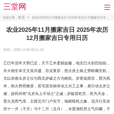
三堂网
首页
当前位置：
>
农业2025年11月搬家吉日 2025年农历12月搬家吉日专用日历
农业2025年11月搬家吉日 2025年农历
12月搬家吉日专用日历
时间：2025-11-05 08:11:24
乙巳年流年大势已定，天干乙木柔韧如藤，地支巳火炽烈似焰，
木火相生本主文昌兴盛、百业复苏，然火炎土燥之势暗藏玄机，
尤以东南太岁之位与西北岁破之方为枢机。岁君临巽宫，巽为风
木，助火势而燎原，若宅居东南有动土兴工之事，易引动太岁之
威，故民间有“太岁头上不动土”之诫；岁破居乾宫，乾为天金，
受火克而气泄，主西北方门户失守，钱财暗耗之象。流月行至农
历十一月（子月）与十二月（丑月），水星渐旺而土气归藏，子