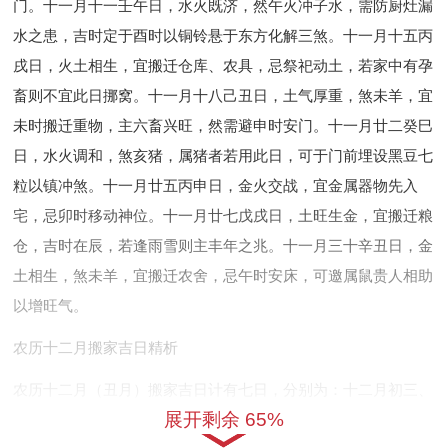
门。十一月十一壬午日，水火既济，然午火冲子水，需防厨灶漏
水之患，吉时定于酉时以铜铃悬于东方化解三煞。十一月十五丙
戌日，火土相生，宜搬迁仓库、农具，忌祭祀动土，若家中有孕
畜则不宜此日挪窝。十一月十八己丑日，土气厚重，煞未羊，宜
未时搬迁重物，主六畜兴旺，然需避申时安门。十一月廿二癸巳
日，水火调和，煞亥猪，属猪者若用此日，可于门前埋设黑豆七
粒以镇冲煞。十一月廿五丙申日，金火交战，宜金属器物先入
宅，忌卯时移动神位。十一月廿七戊戌日，土旺生金，宜搬迁粮
仓，吉时在辰，若逢雨雪则主丰年之兆。十一月三十辛丑日，金
土相生，煞未羊，宜搬迁农舍，忌午时安床，可邀属鼠贵人相助
以增旺气。
农历十二月搬家吉日精析
农历十二月（丑月）搬家吉日计有七日，分别为：十二月初三、
展开剩余 65%
十二月初六、十二月初九、十二月十二、十二月十六、十二月二