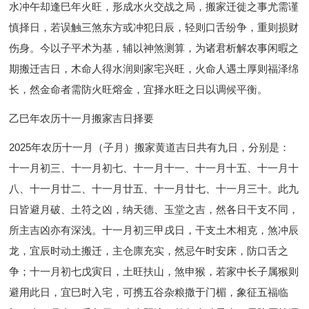
水冲午却逢巳年火旺，形成水火交战之局，搬家迁徙之事尤需谨
慎择日，若误触三煞东方或冲犯日辰，轻则口舌纷争，重则损财
伤身。今以子平术为基，辅以神煞测算，为诸君析解农事闲暇之
期搬迁吉日，木命人得水润则家宅兴旺，火命人遇土厚则福泽绵
长，然金命者需防火旺熔金，宜择水旺之日以调候平衡。
乙巳年农历十一月搬家吉日择要
2025年农历十一月（子月）搬家黄道吉日共有九日，分别是：
十一月初三、十一月初七、十一月十一、十一月十五、十一月十
八、十一月廿二、十一月廿五、十一月廿七、十一月三十。此九
日皆避月破、土符之凶，纳天德、玉堂之吉，然各日干支不同，
所主吉凶亦有深浅。十一月初三甲戌日，干支土木相克，煞冲辰
龙，宜辰时动土搬迁，主仓廪充实，然忌午时安床，防口舌之
争；十一月初七戊寅日，土旺扶山，煞申猴，若家中长子属猴则
避用此日，宜巳时入宅，可携五谷杂粮撒于门楣，象征五福临