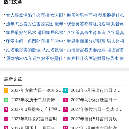
热门文章
为用，若乙巳年逢子月搬家，需观日干与流年天干生克：乙木遇
女人眼窝深陷什么面相 女人眼
鹅蛋脸男性面相 鹅蛋脸是什么
壬癸水日则文昌得助，主子女学业进步；若遇丙丁火日则火旺焚
窝深陷是短命相吗
流年怎么看方位吉凶表图 流年
脸型男性
观音灵签都有啥用途啊 观音灵
木，需防肝火上升之疾。神煞方面，天德月德主贵人暗助，若日
位置怎么看
家居最好的风水 适用家居风水
签全部签签词
八字看真假生肖查询 八字是真
支逢之，纵有冲煞亦可化解；然五***星临日则破财招灾，尤忌
印堂中间一条凹陷面相 印堂中
还是假
看男生面相分析财富 男人财相
搬迁仓库。五行生克链中木旺生火之日宜搬迁厨房，火炎克金之
间有条线沟好不好
姓名最富贵的数理 从姓名数理
从哪里看
由福德宫看夫妻婚姻 福德宫看
日忌移动刀具，土厚埋金之日宜修葺院墙，水泛木浮之日忌安床
看富豪
属龙的2025年运气好不好是什
配偶生肖
窗户挂什么画进财最好风水 窗
置柜。若日柱与家主年柱相冲，如寅申冲主事业动荡，则需另择
么意思 属龙2023年运势及运程
户适合挂什么画
吉时；若宅向与岁破同方，则搬迁后宜以屏风隔断西北气口。常
2025年属龙人的全年运势
有命主于凶日搬迁后频生口角，此乃日辰冲夫妻宫之应，故择日
最新文章
时需结合八字夫妻星强弱。
2027年安葬吉日一览表 2027年12月安葬吉日一览表
2019年6月份出行吉日 2027年6月出行吉日一览表
1
2
搬迁流程与禁忌详解
2027年农历十二月安床吉日 2027年正月安床吉日吉时查询
2027年4月份乔迁吉日一览表 2027年4月乔迁吉日吉时查询
3
4
2027年9月份去寺庙祈福的日子 2027年5月去寺庙吉日一览表
2027年修坟吉日一览表 2027年农历2月修坟吉日一览表
生肖适配乃搬迁根基，属虎者避开冲猴日，因寅申冲主驿马频
5
6
动，易致居无定所；属蛇者逢巳亥冲需防病符扰宅，可于入宅时
2027年6月搬家吉日吉时 2027年农历6月搬家吉日一览表
2027年装修5月吉日良辰查询表 2027年农历5月装修吉日一览表
7
8
携带艾草熏香。能量强化之法，动土用朱砂红纸书“山神保佑”埋
2027年阴历十二月开光吉日 2027年12月开光吉日一览表
2027年5月搬家吉日的详细解释 2027年5月搬家吉日吉时查询
9
10