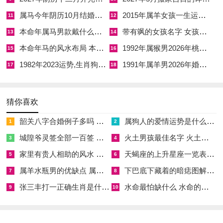
于院角，安床时以桃木梳梳理床褥，主睡眠安宁。人际协同中邀
属马今年阴历10月结婚好吗 属马还有几年本命年结婚呢好吗
2015年属羊女孩一生运势 2015年属羊女2026年健康运好吗
11
12
请贵人属相参与尤为紧要：辰龙与酉鸡为六盒贵人若搬迁日逢龙
本命年属马男款戴什么财神 本命年属马男士戴什么好一点
带有飒的女孩名字 女孩取名字带飒字有什么名字好听
13
14
鸡生肖相助，则家运亨通如江河奔流。后续仪式关乎长久吉凶，
本命年马的风水布局 本命年马的佛像怎么摆放
1992年属猴男2026年桃花运 1992年属猴男2026年感情运如何
15
16
安床后三日不外借物品，防财气外泄；灶台点火后需连续生火三
1982年2023运势,生肖狗1982年2023运势
1991年属羊男2026年婚姻运势 1991年属羊男2026年感情运如何
17
18
日，象征薪火相传。尤须留意，搬迁途中若遇殡葬队伍，需绕道
而行，并于当夜以盐米洒户净宅。
猜你喜欢
韶关八字合婚例子多吗 韶关八字测风水
属狗人的爱情运势是什么意思 属狗的人爱情观
1
2
搬家避坑指南
城隍爷灵签全部一百签 城隍爷灵签解签大全
火土男孩最佳名字 火土属性的字男孩名字有哪些
3
4
冲煞主冲突阻碍，若日辰冲家主生肖则百事不宜，如子午冲易引
家里有贵人相助的风水 家里有贵人是什么意思
天蝎座的上升星座一览表 天蝎座的上升星座查询
5
6
官非口舌。土符日忌动土修造，若强行破土则田蚕减收；往亡日
属羊水瓶男的优缺点 属羊水瓶座男生性格爱情观
下巴底下藏着的暗痣图解 下巴尖底下有痣代表什么
7
8
忌远行搬迁，犯之主行李遗失。五虚星临日时仓库空置则财气不
张三丰打一正确生肖是什么意思 张三丰是指什么生肖
水命最怕缺什么 水命的人忌什么
9
10
聚，需备满粮缸再入宅。雷公诉讼日忌安门安灶，若误触此日则
邻里失和。重丧日尤忌搬迁祖坟或宗祠，若不得已而为之，需以