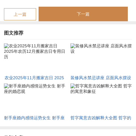
十、十二月廿四。丑月土旺金藏，与流年巳火形成火土燥烈之
局，故择日需重水润之功。十二月初三甲辰日，青龙临位，煞戌
下一篇
上一篇
狗，宜搬迁祖屋或宗祠，吉时定于亥时若家中有属狗者，需先移
火灶再入宅。十二月初六丁未日，火土炎燥，煞丑牛，宜用陶罐
图文推荐
盛清水置门后以调候，忌申时移动床榻。十二月初九庚戌日，金
气初显，煞未羊，宜金属农具先行入宅，主秋收盈满，然需避卯
时安香火。十二月十二癸丑日，水土混杂，煞未羊，若搬迁畜栏
宜用午时可挂红布于栏门辟邪。十二月十六丁巳日，火旺克金，
煞亥猪，此日宜搬迁厨房灶台，吉时在辰，若家中存粮甚多，需
农业2025年11月搬家吉日 2025
装修风水禁忌讲座 店面风水摆设
先移粮仓后安床。十二月二十辛酉日，金气纯净，煞卯兔，宜搬
年农历12月搬家吉日专用日历
迁书房或账房，主文书有利，然忌巳时动土。十二月廿四乙丑
日，木土相制，煞未羊，宜搬迁果园苗圃，吉时定于未时可植绿
竹一株于院东以应生生不息。
射手座婚内感情运势女生 射手座
哲字寓意吉凶解释大全图 哲字的
搬家吉日选择玄机
的婚恋观
寓意和象征
择日之路，首重干支互动与神煞进退。子平术中日柱为体，流年