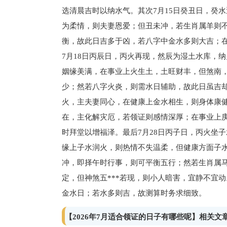
选清晨吉时以纳水气。其次7月15日癸丑日，癸
为柔情，则夫妻恩爱；但丑未冲，若生肖属羊则
衡，故此日吉多于凶，若八字中金水多则大吉；
7月18日丙辰日，丙火再现，然辰为湿土水库，
姻缘美满，在事业上火生土，土旺财丰，但煞南
少；然若八字火炎，则需水日辅助，故此日虽吉却
火，主夫妻同心，在健康上金水相生，则身体康
在，主化解灾厄，若领证则感情深厚；在事业上
时拜堂以增福泽。最后7月28日丙子日，丙火坐
缘上子水润火，则热情不失温柔，但健康方面子
冲，即择午时行事，则可平衡五行；然若生肖属
定，但神煞五***若现，则小人暗害，宜静不宜
金水日；若水多则吉，故测算时务求细致。
【2026年7月适合领证的日子有哪些呢】相关文