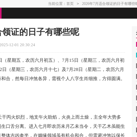
当前位置：
首页
>
2026年7月适合领证的日子有哪些
适合领证的日子有哪些呢
25-12-01 20:30:24
0日（星期五，农历六月初五）、7月15日（星期三，农历六月初
22日（星期三，农历六月十七）及7月28日（星期二，农历六月
缘和合，然每日冲煞各异，需视个人八字生肖细推，方得圆满。
，天干丙火炽烈，地支午火助焰，火炎上而土燥，主全年大势多
易生口舌分离。进入七月即农历未月乙未当令，天干乙木虽能生
月整体吉凶参半，在姻缘领域虽有机会和合，但需避冲煞以保长