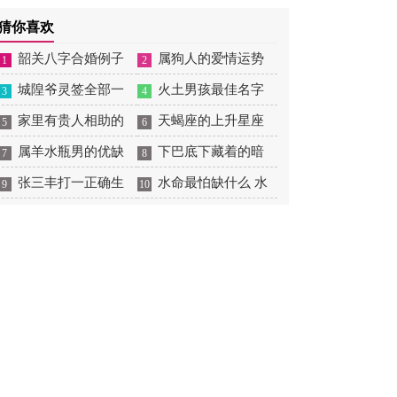
摆放
肖狗1982年2023运势
2026年感情运如何
年婚姻运势 1991年属羊
猜你喜欢
男2026年感情运如何
韶关八字合婚例子
属狗人的爱情运势
1
2
多吗 韶关八字测风水
城隍爷灵签全部一
是什么意思 属狗的人爱
火土男孩最佳名字
3
4
百签 城隍爷灵签解签大
家里有贵人相助的
情观
火土属性的字男孩名字
天蝎座的上升星座
5
6
全
风水 家里有贵人是什么
属羊水瓶男的优缺
有哪些
一览表 天蝎座的上升星
下巴底下藏着的暗
7
8
意思
点 属羊水瓶座男生性格
张三丰打一正确生
座查询
痣图解 下巴尖底下有痣
水命最怕缺什么 水
9
10
爱情观
肖是什么意思 张三丰是
代表什么
命的人忌什么
指什么生肖