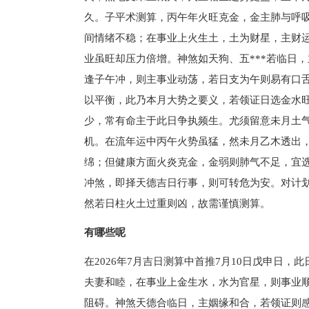
久。子平术测算，丙午年火旺克金，金主肺与呼
间情绪不稳；在事业上火生土，土为财星，主财
业虽旺却压力倍增。神煞如天狗、五***若临日
逢子午冲，则主事业动荡，若日支为午则易有口
以平衡，此乃本月大势之要义，若领证日选金水
少，常有命主于此日争执频生。尤须留意未月土
机。在流年运中丙午火势虽猛，然未月乙木透出
绵；但健康方面火炎克金，金弱则肺气不足，宜
冲煞，即择天德吉日行事，则可转危为安。对计
然若日柱火土过重则凶，故需谨慎测算。
有哪些呢
在2026年7月吉日测算中首推7月10日戊申日
夫妻和睦，在事业上金生水，水为官星，则事业
阻碍。神煞天德合临日，主姻缘和合，若领证则