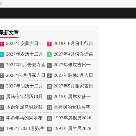
呢
最新文章
2027年安葬吉日一
2019年6月份出行吉
1
2
览表 2027年12月安葬吉
2027年农历十二月
日 2027年6月出行吉日
2027年4月份乔迁吉
3
4
日一览表
安床吉日 2027年正月安
2027年9月份去寺庙
一览表
日一览表 2027年4月乔
2027年修坟吉日一
5
6
床吉日吉时查询
祈福的日子 2027年5月
2027年6月搬家吉日
迁吉日吉时查询
览表 2027年农历2月修
2027年装修5月吉日
7
8
去寺庙吉日一览表
吉时 2027年农历6月搬
2027年阴历十二月
坟吉日一览表
良辰查询表 2027年农历
2027年5月搬家吉日
9
10
家吉日一览表
开光吉日 2027年12月开
属马今年阴历10月
5月装修吉日一览表
的详细解释 2027年5月
2015年属羊女孩一
11
12
光吉日一览表
结婚好吗 属马还有几年
本命年属马男款戴
搬家吉日吉时查询
生运势 2015年属羊女
带有飒的女孩名字
13
14
本命年结婚呢好吗
什么财神 本命年属马男
本命年马的风水布
2026年健康运好吗
女孩取名字带飒字有什
1992年属猴男2026
15
16
士戴什么好一点
局 本命年马的佛像怎么
1982年2023运势,生
么名字好听
年桃花运 1992年属猴男
1991年属羊男2026
17
18