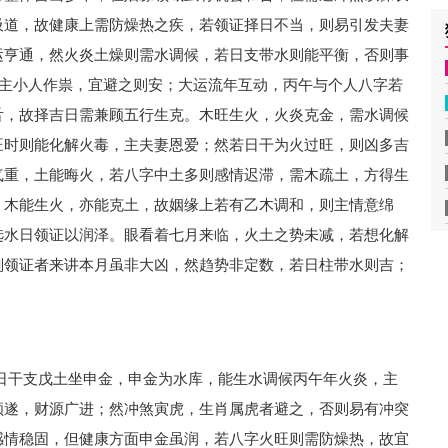
吸道，故健康上需防燥热之疾，若领证择日不当，则易引发夫妻
运亨通，然火炎土燥则需水调候，若日支带水则能平衡，否则事
，主小人作祟，宜避之则安；大运流年互动，丙午与个人八字若
舌，故择吉日需兼顾五行生克。木旺生火，火炎克金，需水调候
旺时则能化解火毒，主夫妻恩爱；然若日干为火过旺，则凶多吉
气重，土能晦火，若八字中土多则感情迟滞，需木疏土，方得生
，木能生火，亦能克土，故姻缘上若有乙木调和，则主情意绵
选水日领证以润泽。眼看着七月来临，火土之势未减，若想化解
划领证者来讲本月虽非大凶，然趋势非定数，若日柱带水则吉；
，此日干支戊土坐申金，申金为水库，能生水调候丙午年火炎，主
顺遂，财源广进；然冲煞寅虎，生肖属虎者避之，否则易有冲突
感情稳固，但健康方面申金虽润，若八字火旺则需防燥热，故宜