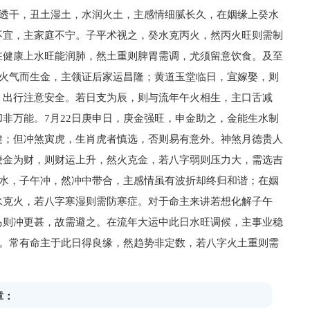
水透干，丑土湿土，水润火土，主感情细腻长久，在姻缘上癸水
不宜，主家庭不宁。子平术视之，癸水克丙火，然丙火旺则需制
在健康上水旺能润肺，然土重则脾胃需调，尤须留意饮食。及至
纳火气而生金，主领证后家运昌隆；黄道玉堂临日，宜嫁娶，则
，出行注意安全。若日支为辰，则与流年午火相生，主口舌减
非万能。7月22日庚申日，庚金强旺，申金助之，金能生水制
健；但冲煞寅虎，生肖虎者慎选，否则易有意外。神煞月德贵人
庚金为财，则财运上升，然火克金，若八字弱则压力大，需选吉
子水，子午冲，然冲中带合，主感情虽有波折却终归和谐；在姻
水克火，若八字寒湿则需防寒症。对于命主来讲若想化解子午
马则冲更甚，故需避之。在流年大运中此日水旺调候，主事业稳
动。常有命主于此日得良缘，然趋势非定数，若八字火土重则需
章：