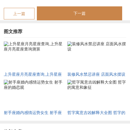
的内再需求同外再表现之间的区别。以此来改善自己的人际关
下一篇
上一篇
系、工作、学习与生活.
上升星座跟月亮星座的适应性
图文推荐
各异的上升星座与月亮星座会适应不同的环境与职业。部分具体
的例子如下:
1.上升星座为双子座，月亮星座为白羊座的人:这种人天生好奇心
强 思维敏捷- 适合从事要创新与自由度较高的工作,就像公关、
上升星座月亮星座查询,上升星座
装修风水禁忌讲座 店面风水摆设
广告、市场推广、设计等。
月亮星座查询测算
2.上升星座为巨蟹座，月亮星座为天蝎座的人:这种人还算内向、
敏锐 -适合再没有明显竞争、可惜需要细心、耐心与长期打拼的
领域发展，比如医疗、护理、教育、研究等。
射手座婚内感情运势女生 射手座
哲字寓意吉凶解释大全图 哲字的
3.上升星座为水瓶座 -月亮星座为天秤座的人:这种人思维开阔、
的婚恋观
寓意和象征
擅长沟通，适合再新领域中勇于尝试、寻找新机遇。比如网红、