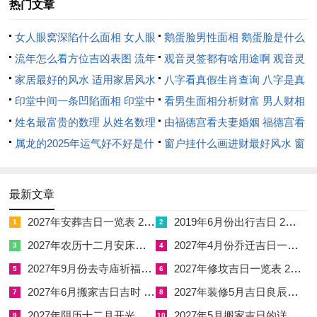
热门文章
科技、创业等。
女人眼窝深陷什么面相 女人眼
鹅蛋脸男性面相 鹅蛋脸是什么
上升星座与月亮星座的提升方法
窝深陷是短命相吗
流年怎么看方位吉凶表图 流年
脸型男性
观音灵签都有啥用途啊 观音灵
认识自己的上升星座跟月亮星座后 大家能参考以下提升方法:
位置怎么看
家居最好的风水 适用家居风水
签全部签签词
八字看真假生肖查询 八字是真
印堂中间一条凹陷面相 印堂中
还是假
看男生面相分析财富 男人财相
1.做个性格测试:做性格测试能够越发全面详细地认识自己的性格
间有条线沟好不好
姓名最富贵的数理 从姓名数理
从哪里看
由福德宫看夫妻婚姻 福德宫看
特点与潜能，网上有许多这样的测试可以选择.
看富豪
属龙的2025年运气好不好是什
配偶生肖
窗户挂什么画进财最好风水 窗
2.挑战自我认知:勇于尝试区别的事件、职业还有范围反复挑战自
么意思 属龙2023年运势及运程
户适合挂什么画
我认知的边界，拓展自己的技能 还有视野。
2025年属龙人的全年运势
最新文章
3.发现自我优点 :找到自己再某个领域中很扎眼的优点 还有潜
2027年安葬吉日一览表 2027年12月安葬吉日一览表
2019年6月份出行吉日 2027年6月出行吉日一览表
1
2
力，并为之加注能量、为职业与个人的提升奠定坚实的基础.
2027年农历十二月安床吉日 2027年正月安床吉日吉时查询
2027年4月份乔迁吉日一览表 2027年4月乔迁吉日吉时查询
3
4
对上升星座月亮星座查询与上升星座月亮星座查询测算为咱们提
2027年9月份去寺庙祈福的日子 2027年5月去寺庙吉日一览表
2027年修坟吉日一览表 2027年农历2月修坟吉日一览表
5
6
供了进一步科学的方式来认识自己的性格与优点 （哪怕不能仅
2027年6月搬家吉日吉时 2027年农历6月搬家吉日一览表
2027年装修5月吉日良辰查询表 2027年农历5月装修吉日一览表
7
8
以此为依据）。只有详细认识自己的优点还有缺点；才能更好地
2027年阴历十二月开光吉日 2027年12月开光吉日一览表
2027年5月搬家吉日的详细解释 2027年5月搬家吉日吉时查询
9
10