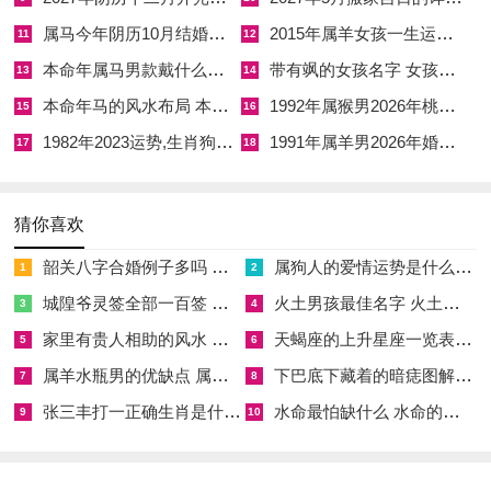
发掘自己的潜力~提升自己的技能 -为人生跟职业创造更多美好
属马今年阴历10月结婚好吗 属马还有几年本命年结婚呢好吗
2015年属羊女孩一生运势 2015年属羊女2026年健康运好吗
11
12
的可能性。
本命年属马男款戴什么财神 本命年属马男士戴什么好一点
带有飒的女孩名字 女孩取名字带飒字有什么名字好听
13
14
本命年马的风水布局 本命年马的佛像怎么摆放
1992年属猴男2026年桃花运 1992年属猴男2026年感情运如何
15
16
【上升星座月亮星座查询,上升星座月亮星座查询测算】相关文章：
1982年2023运势,生肖狗1982年2023运势
1991年属羊男2026年婚姻运势 1991年属羊男2026年感情运如何
17
18
☑
2027年安葬吉日一览表 2027年12月安葬吉日一览表
猜你喜欢
☑
2019年6月份出行吉日 2027年6月出行吉日一览表
韶关八字合婚例子多吗 韶关八字测风水
属狗人的爱情运势是什么意思 属狗的人爱情观
1
2
☑
2027年农历十二月安床吉日 2027年正月安床吉日吉时查询
城隍爷灵签全部一百签 城隍爷灵签解签大全
火土男孩最佳名字 火土属性的字男孩名字有哪些
3
4
☑
2027年4月份乔迁吉日一览表 2027年4月乔迁吉日吉时查询
家里有贵人相助的风水 家里有贵人是什么意思
天蝎座的上升星座一览表 天蝎座的上升星座查询
5
6
☑
2027年9月份去寺庙祈福的日子 2027年5月去寺庙吉日一览表
属羊水瓶男的优缺点 属羊水瓶座男生性格爱情观
下巴底下藏着的暗痣图解 下巴尖底下有痣代表什么
7
8
☑
2027年修坟吉日一览表 2027年农历2月修坟吉日一览表
张三丰打一正确生肖是什么意思 张三丰是指什么生肖
水命最怕缺什么 水命的人忌什么
9
10
☑
2027年6月搬家吉日吉时 2027年农历6月搬家吉日一览表
☑
2027年装修5月吉日良辰查询表 2027年农历5月装修吉日一览表