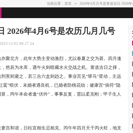
当前位置：
首页
>
2026年4月几号是黄道吉日 202
日 2026年4月6号是农历几月几号
25-12-02 09:27:24
煞亦聚北方，此年大势主变动激烈，尤以春夏之交为甚。四月逢
火，然辰为水库，遇午火则暗藏水火交战之机。黄道吉日之择，
刑害则避之，若三合六盒则趋之。事业宫见“驿马”星动，主远
红鸾”暗伏，未婚者遇良机，已婚者防桃花劫；健康宫“病符”隐
算，丙午本命者逢“伏吟”，事事反复，需以柔克刚；甲子生人
夫妻宫和谐，日柱宜相生忌相克。丙午年四月天干丙火旺，地支