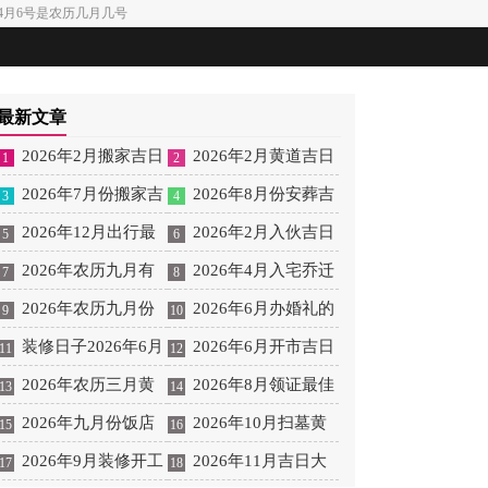
6年4月6号是农历几月几号
最新文章
2026年2月搬家吉日
2026年2月黄道吉日
1
2
大全 2026年2月搬家入
2026年7月份搬家吉
是哪一天 2026年2月6月
2026年8月份安葬吉
3
4
新居
日吉时 2026年7月适合
2026年12月出行最
黄道吉日
日吉时查询表 2026年8
2026年2月入伙吉日
5
6
搬家的黄道吉日
吉利的日子是哪天 2026
2026年农历九月有
月安葬吉日查询
2026年2月份入伙黄道
2026年4月入宅乔迁
7
8
年12月26日适合出行吗
哪些好日子 2026年农历
2026年农历九月份
吉日
新居黄道吉日 2026年4
2026年6月办婚礼的
9
10
9月26是好日子吗
乔迁吉日 2026年农历六
装修日子2026年6月
月6适合乔迁吗
好日子 6月办婚礼的日
2026年6月开市吉日
11
12
月乔迁黄道吉日
黄道吉日查询 黄历2026
2026年农历三月黄
子
6月开市黄道吉日
2026年8月领证最佳
13
14
年6月装修吉日查询
历 2026年农历三月十七
2026年九月份饭店
日子 2026年8月适合领
2026年10月扫墓黄
15
16
黄历
开业吉日 6月份适合饭
2026年9月装修开工
证的日子
道吉日 2026年10月适合
2026年11月吉日大
17
18