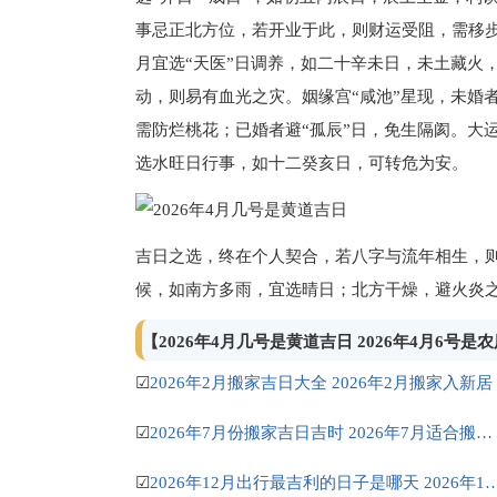
事忌正北方位，若开业于此，则财运受阻，需移步
月宜选“天医”日调养，如二十辛未日，未土藏火
动，则易有血光之灾。姻缘宫“咸池”星现，未婚
需防烂桃花；已婚者避“孤辰”日，免生隔阂。大
选水旺日行事，如十二癸亥日，可转危为安。
吉日之选，终在个人契合，若八字与流年相生，
候，如南方多雨，宜选晴日；北方干燥，避火炎
【2026年4月几号是黄道吉日 2026年4月6号
☑
2026年2月搬家吉日大全 2026年2月搬家入新居
☑
2026年7月份搬家吉日吉时 2026年7月适合搬家的黄道吉日
☑
2026年12月出行最吉利的日子是哪天 2026年1