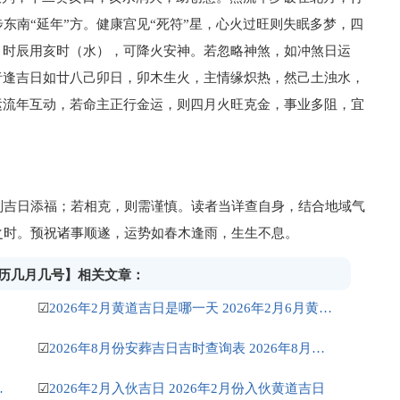
东南“延年”方。健康宫见“死符”星，心火过旺则失眠多梦，四
，时辰用亥时（水），可降火安神。若忽略神煞，如冲煞日运
者逢吉日如廿八己卯日，卯木生火，主情缘炽热，然己土浊水，
运流年互动，若命主正行金运，则四月火旺克金，事业多阻，宜
则吉日添福；若相克，则需谨慎。读者当详查自身，结合地域气
之时。预祝诸事顺遂，运势如春木逢雨，生生不息。
是农历几月几号】相关文章：
☑
2026年2月黄道吉日是哪一天 2026年2月6月黄道吉日
☑
2026年8月份安葬吉日吉时查询表 2026年8月安葬吉日查询
2月26日适合出行吗
☑
2026年2月入伙吉日 2026年2月份入伙黄道吉日