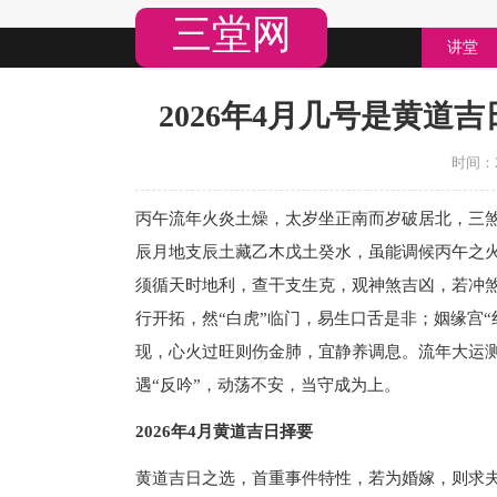
三堂网
讲堂
2026年4月几号是黄道吉
时间：20
丙午流年火炎土燥，太岁坐正南而岁破居北，三
辰月地支辰土藏乙木戊土癸水，虽能调候丙午之
须循天时地利，查干支生克，观神煞吉凶，若冲煞
行开拓，然“白虎”临门，易生口舌是非；姻缘宫“
现，心火过旺则伤金肺，宜静养调息。流年大运测
遇“反吟”，动荡不安，当守成为上。
2026年4月黄道吉日择要
黄道吉日之选，首重事件特性，若为婚嫁，则求