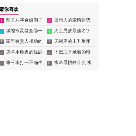
店开业的黄道吉日
吉日最佳时间 2026年9
扫墓的日子
全 2026年11月26黄道
猜你喜欢
月26日适合装修吗
吉日一览表
韶关八字合婚例子
属狗人的爱情运势
1
2
多吗 韶关八字测风水
城隍爷灵签全部一
是什么意思 属狗的人爱
火土男孩最佳名字
3
4
百签 城隍爷灵签解签大
家里有贵人相助的
情观
火土属性的字男孩名字
天蝎座的上升星座
5
6
全
风水 家里有贵人是什么
属羊水瓶男的优缺
有哪些
一览表 天蝎座的上升星
下巴底下藏着的暗
7
8
意思
点 属羊水瓶座男生性格
张三丰打一正确生
座查询
痣图解 下巴尖底下有痣
水命最怕缺什么 水
9
10
爱情观
肖是什么意思 张三丰是
代表什么
命的人忌什么
指什么生肖