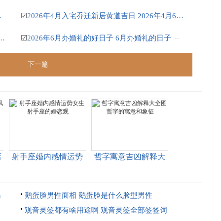
26是好日子吗
☑
2026年4月入宅乔迁新居黄道吉日 2026年4月6适合乔迁吗
乔迁吉日 2026年农历六月乔迁黄道吉日
☑
2026年6月办婚礼的好日子 6月办婚礼的日子
下一篇
店
射手座婚内感情运势
哲字寓意吉凶解释大
女生 射手座的婚恋观
全图 哲字的寓意和象
征
吗
鹅蛋脸男性面相 鹅蛋脸是什么脸型男性
观音灵签都有啥用途啊 观音灵签全部签签词