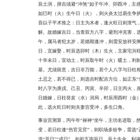
辰土润，择吉须避“冲煞”如子午冲、卯酉冲，主感
如巳时（火）生午日（火），则火炎太过易生争
吾以子平术推之：日主为木者，逢火旺日则泄气
解。故婚嫁吉日，当查双方八字，避刑冲克害，
午，属马者犯太岁，若婚期逢冲，则需安放祥安
日，宜嫁娶，时辰选卯时（木）生火，主家宅兴
十辛未日，宜动土，时辰取午时（火）暖土，利
基。尤须留意，吉日非万能，若个人八字与日柱
土忌之，若不得已，则选吉时配吉方位，如正东“
时八字为庚戌、己丑、丙寅、辛卯，日主丙火，身
日婚嫁，日柱癸亥（水）润局，时辰用酉时（金
此，选火旺日时则夫妻宫受冲，多生口角。
事业宫测算，丙午年“禄神”坐午，主功名进取，
变，若日柱逢“伤官见官”，则职场多纷争，需选“
选“开日”“成日”，如初五丙辰日，辰土生金，