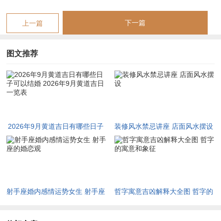
九月廿五，癸酉日，吉神汇聚，主福泽绵长，万事如意；时辰选
子时水气充盈，则情感滋润，然需注意当地气候，九月多燥，若
下一篇
上一篇
行礼于户外，宜选阴凉之处。
择日注意事项与方位调和
图文推荐
择吉日需结合个人八字，若命主日柱为火，则选水日以调候；若
日柱为金，则选土日以生扶。尤须留意当地气候，九月秋高气
爽，然若多雨则宜避户外之礼，免生不便。吉时与吉方位相合，
太岁在正南，行礼宜避此方，选东方或西方为佳，东方木旺生
2026年9月黄道吉日有哪些日子
装修风水禁忌讲座 店面风水摆设
火，主生机；西方金旺，主收敛。若忽略方位，则吉日功效减
可以结婚 2026年9月黄道吉日一
半，常有命主于此日只重日辰而轻方位，婚后多生波折。神煞冲
览表
刑，如日支冲夫妻宫，则主情感不稳，故需以八字测算，避其锋
芒。五行生克链中木旺生火，火炎克金，需水调候以平衡，故择
日当观全局，非独看一隅。
射手座婚内感情运势女生 射手座
哲字寓意吉凶解释大全图 哲字的
的婚恋观
寓意和象征
例子分析：八字配吉日之妙用