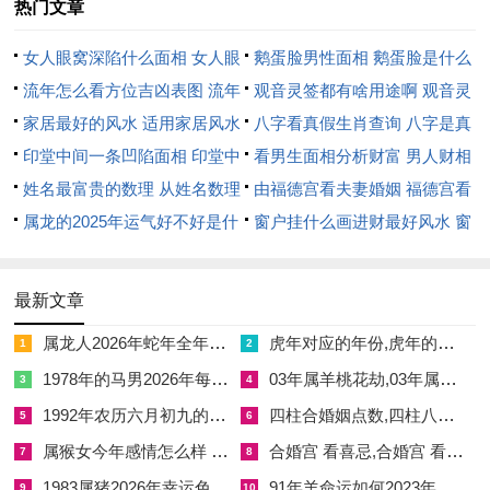
热门文章
有命主生于庚辰年乙酉月丙寅日丁亥时八字金木交战，日主丙火
弱，需木火生扶。大运流年丙午，火旺助身，然金多为病，择婚
女人眼窝深陷什么面相 女人眼
鹅蛋脸男性面相 鹅蛋脸是什么
吉日当选水木之日以制金生火。测算神煞，九月初十戊午日，午
窝深陷是短命相吗
流年怎么看方位吉凶表图 流年
脸型男性
观音灵签都有啥用途啊 观音灵
火助丙火，红鸾临门，主姻缘顺遂；时辰选卯时木气生发，则化
位置怎么看
家居最好的风水 适用家居风水
签全部签签词
八字看真假生肖查询 八字是真
解金木之克，夫妻宫稳固。若选此日，则婚后家运亨通，然若忽
印堂中间一条凹陷面相 印堂中
还是假
看男生面相分析财富 男人财相
略时辰，则火过旺而克金，财星受损，故吉时不可轻忽。子平术
间有条线沟好不好
姓名最富贵的数理 从姓名数理
从哪里看
由福德宫看夫妻婚姻 福德宫看
云，日主弱则印比为用，此例中木火为喜，故戊午日卯时堪称上
看富豪
属龙的2025年运气好不好是什
配偶生肖
窗户挂什么画进财最好风水 窗
选。
么意思 属龙2023年运势及运程
户适合挂什么画
2025年属龙人的全年运势
诸君择日，当以自身八字为基，流年气运为辅，若得吉日良辰，
最新文章
则姻缘美满，福泽绵长。预祝百年好合，万事如意。
属龙人2026年蛇年全年运势 属龙人2026年全年运势
虎年对应的年份,虎年的年份表
1
2
1978年的马男2026年每月运势 1978年属马男在2026年每月运势
03年属羊桃花劫,03年属羊的桃花运
3
4
1992年农历六月初九的猴 1992年的猴
四柱合婚姻点数,四柱八字合婚免费算命
5
6
【2026年9月黄道吉日有哪些日子可以结婚 2026年9月黄道吉日一览表】相关文章：
属猴女今年感情怎么样 属猴女今年的婚姻状况感情方面
合婚宫 看喜忌,合婚宫 看喜忌还是忌神
7
8
☑
属龙人2026年蛇年全年运势 属龙人2026年全年运势
1983属猪2026年幸运色 2026年1983属猪幸运色是什么色
91年羊命运如何2023年,91年属羊的2023年的运势
9
10