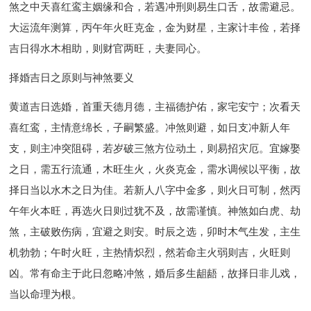
煞之中天喜红鸾主姻缘和合，若遇冲刑则易生口舌，故需避忌。
大运流年测算，丙午年火旺克金，金为财星，主家计丰俭，若择
吉日得水木相助，则财官两旺，夫妻同心。
择婚吉日之原则与神煞要义
黄道吉日选婚，首重天德月德，主福德护佑，家宅安宁；次看天
喜红鸾，主情意绵长，子嗣繁盛。冲煞则避，如日支冲新人年
支，则主冲突阻碍，若岁破三煞方位动土，则易招灾厄。宜嫁娶
之日，需五行流通，木旺生火，火炎克金，需水调候以平衡，故
择日当以水木之日为佳。若新人八字中金多，则火日可制，然丙
午年火本旺，再选火日则过犹不及，故需谨慎。神煞如白虎、劫
煞，主破败伤病，宜避之则安。时辰之选，卯时木气生发，主生
机勃勃；午时火旺，主热情炽烈，然若命主火弱则吉，火旺则
凶。常有命主于此日忽略冲煞，婚后多生龃龉，故择日非儿戏，
当以命理为根。