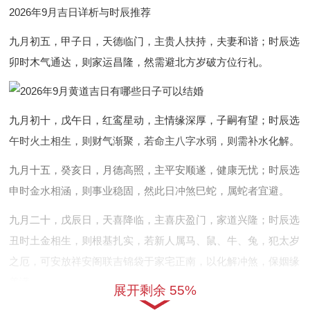
2026年9月吉日详析与时辰推荐
九月初五，甲子日，天德临门，主贵人扶持，夫妻和谐；时辰选
卯时木气通达，则家运昌隆，然需避北方岁破方位行礼。
九月初十，戊午日，红鸾星动，主情缘深厚，子嗣有望；时辰选
午时火土相生，则财气渐聚，若命主八字水弱，则需补水化解。
九月十五，癸亥日，月德高照，主平安顺遂，健康无忧；时辰选
申时金水相涵，则事业稳固，然此日冲煞巳蛇，属蛇者宜避。
九月二十，戊辰日，天喜降临，主喜庆盈门，家道兴隆；时辰选
丑时土金相生，则根基扎实，若新人属马、鼠、牛、兔，犯太岁
之厄，可安放祥安阁联吉锦袋于家宅正南，以化解冲煞，保姻缘
美满。
展开剩余 55%