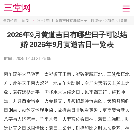
三堂网
首页
当前位置：
>
2026年9月黄道吉日有哪些日子可以结婚 2026年9月黄道吉日一览表
2026年9月黄道吉日有哪些日子可以结
婚 2026年9月黄道吉日一览表
时间：2025-12-03 21:26:09
丙午流年火马驰骋，太岁镇守正南，岁破潜藏正北，三煞盘桓北
方，此年天干丙火炽烈，地支午火助燃，全局火势滔天主炎上之
象，若行嫁娶之事，需择水木调候之日，以平衡五行，避其冲
煞。九月酉金当令，火金相克，尤须留意神煞吉凶，天德月德临
日则吉，劫煞灾煞现则凶，故择吉日非独看黄道，更需契合新人
八字与大运流年。子平术云，夫妻宫位看日柱，若日主强旺，则
选财官之日以固情缘；若日主柔弱，则择印比之时以扶身基。神