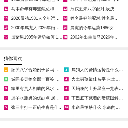
☑
虎年对应的年份,虎年的年份表
马本命年有哪些禁忌和讲究 马本命年有什么讲究和方法
辰戌丑未八字配对,辰戌丑未的区别
11
12
2026属鸡1981人全年运势 1981属鸡2026年运势全年运势
姓名最好的配对,姓名最好的配对方式
13
14
☑
1978年的马男2026年每月运势 1978年属马男在2026年每月运势
2000年属龙人2026年婚姻感情运势
属虎的今年运势1986女
15
16
☑
03年属羊桃花劫,03年属羊的桃花运
属猪男1995年运势如何 1995年属猪男在2026年运势怎么样
2002年出生属马2026年运势 2002年生属马在2026年的运势
17
18
☑
1992年农历六月初九的猴 1992年的猴
☑
四柱合婚姻点数,四柱八字合婚免费算命
猜你喜欢
☑
属猴女今年感情怎么样 属猴女今年的婚姻状况感情方面
韶关八字合婚例子多吗 韶关八字测风水
属狗人的爱情运势是什么意思 属狗的人爱情观
1
2
☑
合婚宫 看喜忌,合婚宫 看喜忌还是忌神
城隍爷灵签全部一百签 城隍爷灵签解签大全
火土男孩最佳名字 火土属性的字男孩名字有哪些
3
4
☑
1983属猪2026年幸运色 2026年1983属猪幸运色是什么色
家里有贵人相助的风水 家里有贵人是什么意思
天蝎座的上升星座一览表 天蝎座的上升星座查询
5
6
☑
91年羊命运如何2023年,91年属羊的2023年的运势
属羊水瓶男的优缺点 属羊水瓶座男生性格爱情观
下巴底下藏着的暗痣图解 下巴尖底下有痣代表什么
7
8
张三丰打一正确生肖是什么意思 张三丰是指什么生肖
水命最怕缺什么 水命的人忌什么
9
10