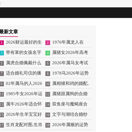
看
最新文章
2026财运最好的生
1976年属龙人在
1
2
肖有哪些
带有苯的女孩名字
2026年下半年运势如何
属猪女2026年高考
3
4
女孩取名字带苯字有什
属虎合婚佩戴什么
1976年属龙人的感情婚
运势 属猪女孩2026年高
2026年属马女考试
5
6
么名字好听
好,属虎和带什么的最合
适合婚礼司仪的播
姻状况如何
考运势
运怎么样 2026年属马男
1978马2026年运势
7
8
适
放器,婚礼司仪唱歌dj歌
02年属马的人2026
的考试运怎么样
及运程
属相猪和鸡的婚配,
9
10
曲
年运势
1985牛女2026年运
属猪和鸡配吗
属猪跟属狗的合婚
11
12
势 1985牛正缘出现年份
属牛2026年适合怀
吗,属猪和属狗的合婚吗
双鱼座与魔蝎座合
13
14
孕吗 2026属牛的适合怀
2026年生羊宝宝好
婚,双鱼和魔蝎座合适吗
文字与湖结合婚纱
15
16
孕生孩子吗
吗 2026年生羊宝宝好不
生肖龙配对图,生肖
照需要,婚纱照加字
2026年属猴的运势
17
18