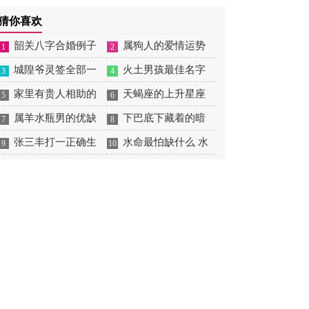
好
龙最配的生肖
怎么样 2026年属马的运
猜你喜欢
势怎么样
韶关八字合婚例子
属狗人的爱情运势
1
2
多吗 韶关八字测风水
城隍爷灵签全部一
是什么意思 属狗的人爱
火土男孩最佳名字
3
4
百签 城隍爷灵签解签大
家里有贵人相助的
情观
火土属性的字男孩名字
天蝎座的上升星座
5
6
全
风水 家里有贵人是什么
属羊水瓶男的优缺
有哪些
一览表 天蝎座的上升星
下巴底下藏着的暗
7
8
意思
点 属羊水瓶座男生性格
张三丰打一正确生
座查询
痣图解 下巴尖底下有痣
水命最怕缺什么 水
9
10
爱情观
肖是什么意思 张三丰是
代表什么
命的人忌什么
指什么生肖