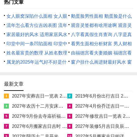
热门文章
女人眼窝深陷什么面相 女人眼
鹅蛋脸男性面相 鹅蛋脸是什么
窝深陷是短命相吗
流年怎么看方位吉凶表图 流年
脸型男性
观音灵签都有啥用途啊 观音灵
位置怎么看
家居最好的风水 适用家居风水
签全部签签词
八字看真假生肖查询 八字是真
印堂中间一条凹陷面相 印堂中
还是假
看男生面相分析财富 男人财相
间有条线沟好不好
姓名最富贵的数理 从姓名数理
从哪里看
由福德宫看夫妻婚姻 福德宫看
看富豪
属龙的2025年运气好不好是什
配偶生肖
窗户挂什么画进财最好风水 窗
么意思 属龙2023年运势及运程
户适合挂什么画
2025年属龙人的全年运势
最新文章
2027年安葬吉日一览表 2027年12月安葬吉日一览表
2019年6月份出行吉日 2027年6月出行吉日一览表
1
2
2027年农历十二月安床吉日 2027年正月安床吉日吉时查询
2027年4月份乔迁吉日一览表 2027年4月乔迁吉日吉时查询
3
4
2027年9月份去寺庙祈福的日子 2027年5月去寺庙吉日一览表
2027年修坟吉日一览表 2027年农历2月修坟吉日一览表
5
6
2027年6月搬家吉日吉时 2027年农历6月搬家吉日一览表
2027年装修5月吉日良辰查询表 2027年农历5月装修吉日一览表
7
8
2027年阴历十二月开光吉日 2027年12月开光吉日一览表
2027年5月搬家吉日的详细解释 2027年5月搬家吉日吉时查询
9
10