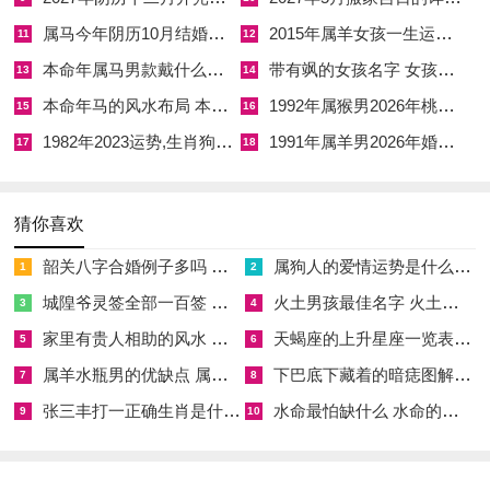
属马今年阴历10月结婚好吗 属马还有几年本命年结婚呢好吗
2015年属羊女孩一生运势 2015年属羊女2026年健康运好吗
11
12
本命年属马男款戴什么财神 本命年属马男士戴什么好一点
带有飒的女孩名字 女孩取名字带飒字有什么名字好听
13
14
本命年马的风水布局 本命年马的佛像怎么摆放
1992年属猴男2026年桃花运 1992年属猴男2026年感情运如何
15
16
1982年2023运势,生肖狗1982年2023运势
1991年属羊男2026年婚姻运势 1991年属羊男2026年感情运如何
17
18
猜你喜欢
韶关八字合婚例子多吗 韶关八字测风水
属狗人的爱情运势是什么意思 属狗的人爱情观
1
2
城隍爷灵签全部一百签 城隍爷灵签解签大全
火土男孩最佳名字 火土属性的字男孩名字有哪些
3
4
家里有贵人相助的风水 家里有贵人是什么意思
天蝎座的上升星座一览表 天蝎座的上升星座查询
5
6
属羊水瓶男的优缺点 属羊水瓶座男生性格爱情观
下巴底下藏着的暗痣图解 下巴尖底下有痣代表什么
7
8
张三丰打一正确生肖是什么意思 张三丰是指什么生肖
水命最怕缺什么 水命的人忌什么
9
10