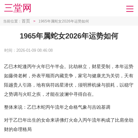
三堂网
首页
当前位置：
>
1965年属蛇女2026年运势如何
1965年属蛇女2026年运势如何
时间：2026-01-09 08:46:08
乙巳木蛇逢丙午火年巳午半会。比劫林立，财星受制，本年运势
如藤倚老树，外表平顺而内藏竞争，家宅与健康尤为关切，天有
陌越贵人引路，地有病符凶星潜伏，须明辨机缘与损耗，以稳守
之势调与火旺之疾，才能在波澜中寻得自在。
整体来说：乙巳木蛇丙午流年之命格气象与吉凶基调
对于乙巳年出生的女命来讲佛灯火命入丙午流年构成了比肩坐劫
财的命理格局