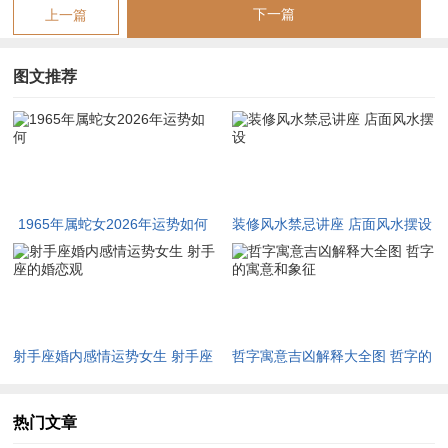
尤须留意农历六月与八月此间口舌是非星动，易因沟通不畅或利
下一篇
上一篇
益分配问题引发人际摩擦，低调收敛、谨言慎行为上。
图文推荐
然「陌越」星动，则又带来柳暗花明之转机
此星主跨界遇贵，代表着本年可能通过非传统的工作渠道、兴趣
社团或老朋友引荐，接触到全新的事业机遇或获得关键性帮助，
对于已届退休之年的命主，此星并非指向职场升迁，而更可能体
现在社会角色、个人志趣的拓展上例如受邀参与社区事务、在爱
1965年属蛇女2026年运势如何
装修风水禁忌讲座 店面风水摆设
好领域成为资深顾问等，从而获得极高的精神满足与社会尊重。
故本年事业之要诀。在于 「守正出奇」 ，守正，即维护好现有
工作或生活状态的稳定，不主动卷入纷争，不轻易进行冒进的职
业更迭。
射手座婚内感情运势女生 射手座
哲字寓意吉凶解释大全图 哲字的
出奇，则是敞快乐怀，接纳「陌越」星带来的新鲜人际与信息，
的婚恋观
寓意和象征
将积累一生的智慧，用于指导后人或开辟新的精神田园，若感到
热门文章
原有环境滞涩，不妨将目光投向能发挥「火」之热情与「木」之