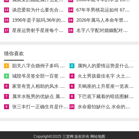
财务上最大的风险。往往来自对身边人的过分信任，比肩夺财，
谈恋爱前为什么要先合婚,谈恋爱为什么要趁早
67年羊男桃花运如何 67年羊男2026年桃花运
13
14
常有命主于此年因同辈、亲友之请托而作保、借贷，最终陷入经
1996年是子鼠吗,96年的子鼠怎么样
2026年属马人本命年禁忌事项
15
16
济纠纷，伤财又伤情。
星座运势射手星座每个月运势,星座运势射手星座每个月运势分析
名字八字配对婚姻配对算命,名字八字配对姻缘免费测试
17
18
故本年处理任何关联金钱的往来。纵是至亲好友，也需手续分
明，条款清晰，此为保护彼此情谊的长远之路，日常生活中亦须
克制因情绪起伏或面子问题而产生的冲动消费，尤其在农历二
猜你喜欢
月、六月等财运低沉月份，宜守不宜攻。
韶关八字合婚例子多吗 韶关八字测风水
属狗人的爱情运势是什么意思 属狗的人爱情观
1
2
若想稳固财源， 「开源」不如「节流」，「进取」不如「守
城隍爷灵签全部一百签 城隍爷灵签解签大全
火土男孩最佳名字 火土属性的字男孩名字有哪些
3
4
成」 。可将闲置资金转向国债、大额定存等稳健的理财渠道，
家里有贵人相助的风水 家里有贵人是什么意思
天蝎座的上升星座一览表 天蝎座的上升星座查询
5
6
追求保值而非暴利。
属羊水瓶男的优缺点 属羊水瓶座男生性格爱情观
下巴底下藏着的暗痣图解 下巴尖底下有痣代表什么
7
8
张三丰打一正确生肖是什么意思 张三丰是指什么生肖
水命最怕缺什么 水命的人忌什么
借助风水之力稳固气场亦为良策。流年正东方位为八白正财星飞
9
10
临之位
在此方位安放诸如祥安阁聚宝皆财的守财吉物，能助旺正财气
Copyright©2025
三堂网
版权所有
网站地图
流，减少无谓耗散