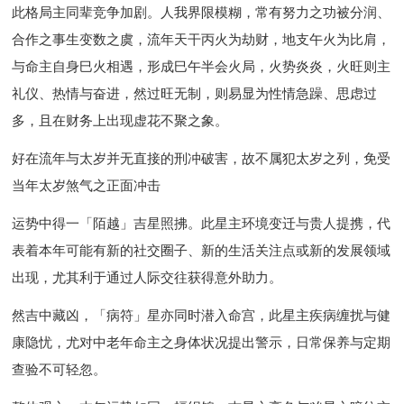
此格局主同辈竞争加剧。人我界限模糊，常有努力之功被分润、
合作之事生变数之虞，流年天干丙火为劫财，地支午火为比肩，
与命主自身巳火相遇，形成巳午半会火局，火势炎炎，火旺则主
礼仪、热情与奋进，然过旺无制，则易显为性情急躁、思虑过
多，且在财务上出现虚花不聚之象。
好在流年与太岁并无直接的刑冲破害，故不属犯太岁之列，免受
当年太岁煞气之正面冲击
运势中得一「陌越」吉星照拂。此星主环境变迁与贵人提携，代
表着本年可能有新的社交圈子、新的生活关注点或新的发展领域
出现，尤其利于通过人际交往获得意外助力。
然吉中藏凶，「病符」星亦同时潜入命宫，此星主疾病缠扰与健
康隐忧，尤对中老年命主之身体状况提出警示，日常保养与定期
查验不可轻忽。