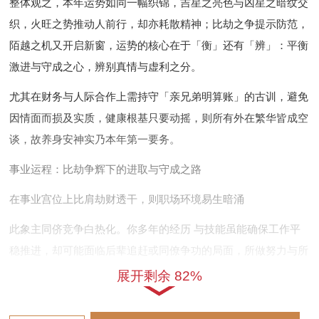
整体观之，本年运势如同一幅织锦，吉星之亮色与凶星之暗纹交
织，火旺之势推动人前行，却亦耗散精神；比劫之争提示防范，
陌越之机又开启新窗，运势的核心在于「衡」还有「辨」：平衡
激进与守成之心，辨别真情与虚利之分。
尤其在财务与人际合作上需持守「亲兄弟明算账」的古训，避免
因情面而损及实质，健康根基只要动摇，则所有外在繁华皆成空
谈，故养身安神实乃本年第一要务。
事业运程：比劫争辉下的进取与守成之路
在事业宫位上比肩劫财透干，则职场环境易生暗涌
此象主同侪竞争白热化。你多年的经历 与技能虽能确保工作平
稳推进，却可能面临后辈追赶或同僚争功的局面，所做努力与所
得认可之间，易出现不尽如人意的缝隙，仿佛总有他人分一杯
展开剩余 82%
羹。