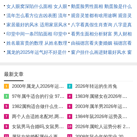
女人眼窝深陷什么面相 女人眼
鹅蛋脸男性面相 鹅蛋脸是什么
生机的范围如文化传播、园艺养生等，反能化比劫之争为传承之
窝深陷是短命相吗
流年怎么看方位吉凶表图 流年
脸型男性
观音灵签都有啥用途啊 观音灵
美。
位置怎么看
家居最好的风水 适用家居风水
签全部签签词
八字看真假生肖查询 八字是真
财富运势：财星受劫时的聚散智慧
印堂中间一条凹陷面相 印堂中
还是假
看男生面相分析财富 男人财相
流年财帛宫受比劫重重包围，正财虽稳，但增长乏力，宛如细水
间有条线沟好不好
姓名最富贵的数理 从姓名数理
从哪里看
由福德宫看夫妻婚姻 福德宫看
长流，难见波涛
看富豪
属龙的2025年运气好不好是什
配偶生肖
窗户挂什么画进财最好风水 窗
么意思 属龙2023年运势及运程
户适合挂什么画
薪资收入或养老金虽无断流之虞，却要提防因人情往来、家庭事
2025年属龙人的全年运势
务或突发性的健康开销，让人...「左手进、右手出」的财务状
最新文章
态。
2000年属龙人2026年运势运程 2000年属龙2026年运势及运程
2026年转运的生肖兔
1
2
偏财运势则更显晦暗，劫财星当头，主投机失利、合伙破耗
97年属牛适合的行业 97年属牛干什么行业最旺
1983年属猪女在2026年每月运程如何
3
4
1982属狗适合做什么生意 1982属狗不适合做什么生意
2003年属羊男2026年运势怎么样
5
6
市场虚火旺盛，表象繁荣下陷阱密布，最忌听信他人之言而进行
两个人合适姓名配对,两个人名字很配是一种什么体验
1984年鼠2026年运势及运程每月运程
7
8
不熟悉的高风险投资，股票、期货等波动剧烈的领域尤须远离，
女鼠男马合婚吗,女鼠男马合婚吗婚姻如何
2026年属蛇人运势分析 2026属蛇人全年运势
否则易成为他人解套之接盘者。
9
10
属鼠女的婚配属什么更好,属鼠女的婚配生肖
2008年鼠今年的学业 2008年的鼠在2026年学业如何
11
12