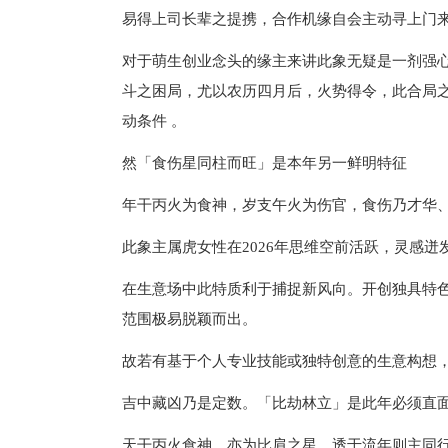
易得上司长辈之提携，合作机缘自会主动寻上门
对于萌生创业念头的缘主来讲此象无疑是一剂强心
斗之困局，尤以农历四月后，火势得令，此合局
动条件 。
然「食伤星同柱而旺」是本年另一鲜明特征
年干丙火为食神，岁支午火为伤官，食伤乃才华
此象主属虎女性在2026年思维空前活跃，灵感
在生意场中此特质利于捕捉新风向。开创独具特
范围极易脱颖而出。
故若有基于个人专业技能或独特创意的生意构想
吉中藏凶乃是定数。「比劫林立」是此年必须直
天干丙火食神，亦为比肩之星，透于流年则主同