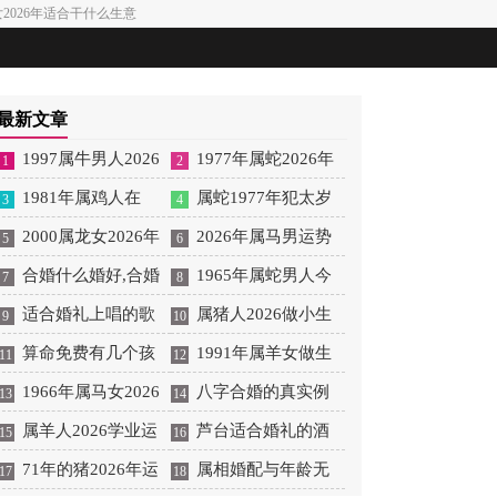
女2026年适合干什么生意
最新文章
1997属牛男人2026
1977年属蛇2026年
1
2
年全年运势 1997属牛男
1981年属鸡人在
运程 1977年属蛇2026
属蛇1977年犯太岁
3
4
2026年的运势和婚姻
2026年运势如何
2000属龙女2026年
年运势及运程
怎么样化解 1977年属蛇
2026年属马男运势
5
6
运势 2000年属龙女
合婚什么婚好,合婚
2026年化解太岁方法
和财运怎么样
1965年属蛇男人今
7
8
2026年运势
适合婚礼上唱的歌
年运气怎么样 男1965年
属猪人2026做小生
9
10
90后,适合婚礼唱的歌曲
算命免费有几个孩
属蛇的今年运势如何
意 属猪的人2026年适合
1991年属羊女做生
11
12
老歌
子,算命免费算一生有几
1966年属马女2026
做点什么生意
意招财吗 1991年属羊女
八字合婚的真实例
13
14
个子女
年整体运势 1966年属马
属羊人2026学业运
怎么招财
子,八字合婚详细版
芦台适合婚礼的酒
15
16
女2026年每月运程
势
71年的猪2026年运
店,芦台办婚礼酒店
属相婚配与年龄无
17
18