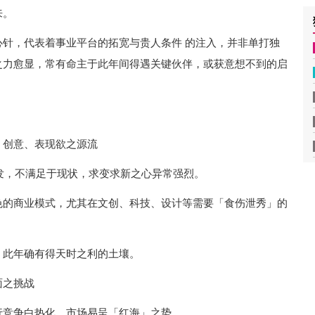
来。
针，代表着事业平台的拓宽与贵人条件 的注入，并非单打独
之力愈显，常有命主于此年间得遇关键伙伴，或获意想不到的启
、创意、表现欲之源流
迸发，不满足于现状，求变求新之心异常强烈。
色的商业模式，尤其在文创、科技、设计等需要「食伤泄秀」的
，此年确有得天时之利的土壤。
面之挑战
行竞争白热化，市场易呈「红海」之势