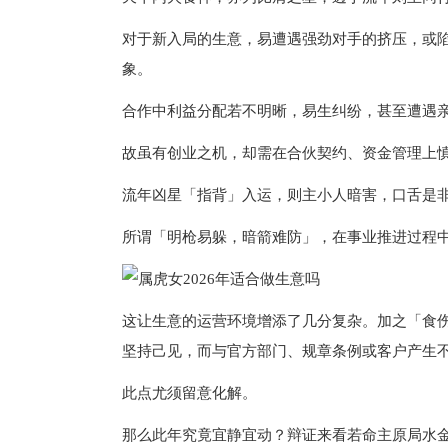
对于新入局的生意，易遭遇强劲对手的挤压，或陷
象。
合作中利益分配若不明晰，易生纠纷，甚至遭遇
故虽有创业之机，却需在合伙契约、资金管理上
流年凶星「指背」入运，则主小人暗害，口舌是
所谓「明枪易躲，暗箭难防」，在事业推进过程
这让生意的运营环境增添了几分复杂。加之「食
坚持己见，而与官方部门、规章条例或客户产生
此点尤须留意化解。
那么此年究竟宜静宜动？辩证来看若命主原局水