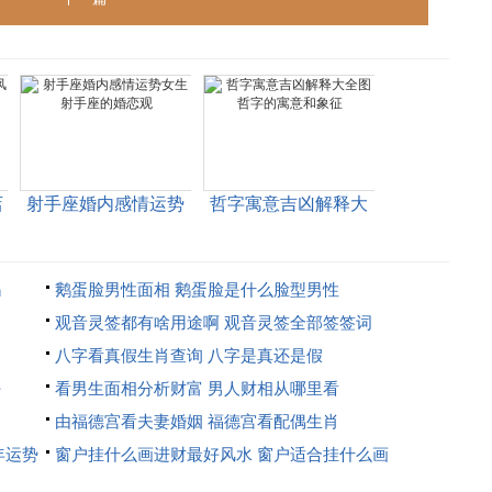
店
射手座婚内感情运势
哲字寓意吉凶解释大
女生 射手座的婚恋观
全图 哲字的寓意和象
征
吗
鹅蛋脸男性面相 鹅蛋脸是什么脸型男性
观音灵签都有啥用途啊 观音灵签全部签签词
八字看真假生肖查询 八字是真还是假
好
看男生面相分析财富 男人财相从哪里看
由福德宫看夫妻婚姻 福德宫看配偶生肖
年运势
窗户挂什么画进财最好风水 窗户适合挂什么画