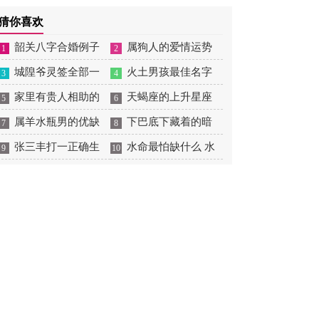
势如何 71年的猪2026全
关,属相婚配是看年还是
猜你喜欢
年运势
时间属相
韶关八字合婚例子
属狗人的爱情运势
1
2
多吗 韶关八字测风水
城隍爷灵签全部一
是什么意思 属狗的人爱
火土男孩最佳名字
3
4
百签 城隍爷灵签解签大
家里有贵人相助的
情观
火土属性的字男孩名字
天蝎座的上升星座
5
6
全
风水 家里有贵人是什么
属羊水瓶男的优缺
有哪些
一览表 天蝎座的上升星
下巴底下藏着的暗
7
8
意思
点 属羊水瓶座男生性格
张三丰打一正确生
座查询
痣图解 下巴尖底下有痣
水命最怕缺什么 水
9
10
爱情观
肖是什么意思 张三丰是
代表什么
命的人忌什么
指什么生肖