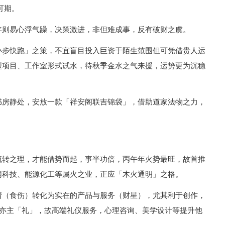
可期。
年则易心浮气躁，决策激进，非但难成事，反有破财之虞。
小步快跑」之策，不宜盲目投入巨资于陌生范围但可凭借贵人运
型项目、工作室形式试水，待秋季金水之气来援，运势更为沉稳
书房静处，安放一款「祥安阁联吉锦袋」，借助道家法物之力，
流转之理，才能借势而起，事半功倍，丙午年火势最旺，故首推
网科技、能源化工等属火之业，正应「木火通明」之格。
情（食伤）转化为实在的产品与服务（财星），尤其利于创作，
火亦主「礼」，故高端礼仪服务，心理咨询、美学设计等提升他