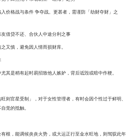
入价格战与条件 争夺战。更甚者，需谨防「劫财夺财」之
亲友借贷不还、合伙人中途分利之事
慎之又慎，避免因人情而损财库。
非
中尤其是稍有起时易招致他人嫉妒，背后诋毁或暗中作梗。
伤旺则官星受制」，对于女性管理者，有时会因个性过于鲜明、
不自觉的抵触。
金有根，能调候炎炎火势，或大运正行至金水旺地，则驾驭此年