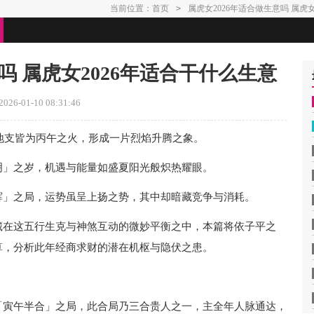
当前位置：
首页
>
属虎女2026年适合做生意吗 属虎
吗 属虎女2026年适合干什么生意
26-01-10 08:31:46
干地支皆为丙午之火，形成一片烈焰升腾之象。
明」之岁，机遇与能量如盛夏阳光般炽热耀眼。
辉」之局，运势虽呈上扬之势，其中却暗藏竞争与消耗。
藏在这五行生克与神煞互动的微妙平衡之中，本篇将依子平之
算，分析此年经商求财的潜在机枢与隐伏之患。
「寅午半合」之局，此合局乃三合贵人之一，主全年人脉通达，