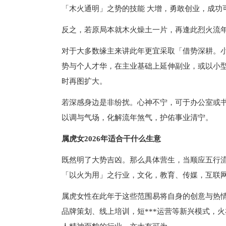
「木火通明」之势的技能 大增，勇敢创业，成功
反之，若原局本就木火燥土一片，再逢此烈火流
对于大多数缘主来讲此年更宜采取「借势深耕。
势与个人才华，在主业基础上延伸副业，或以小
时再图扩大。
若深感身边是非纷扰。心神不宁，可于办公室或
以调与气场，化解流年煞气，护佑事业清宁。
属虎女2026年适合干什么生意
既然明了大势吉凶。那么具体营生，当顺应五行
「以火为用」之行业，文化，教育、传媒，互联
属虎女性在此年于这些范围易将自身的创意与热
品牌策划、线上培训，短***运营等新兴模式，