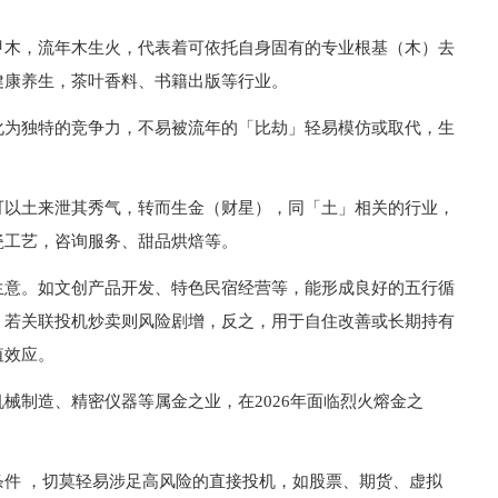
甲木，流年木生火，代表着可依托自身固有的专业根基（木）去
健康养生，茶叶香料、书籍出版等行业。
化为独特的竞争力，不易被流年的「比劫」轻易模仿或取代，生
可以土来泄其秀气，转而生金（财星），同「土」相关的行业，
瓷工艺，咨询服务、甜品烘焙等。
生意。如文创产品开发、特色民宿经营等，能形成良好的五行循
，若关联投机炒卖则风险剧增，反之，用于自住改善或长期持有
值效应。
械制造、精密仪器等属金之业，在2026年面临烈火熔金之
件 ，切莫轻易涉足高风险的直接投机，如股票、期货、虚拟