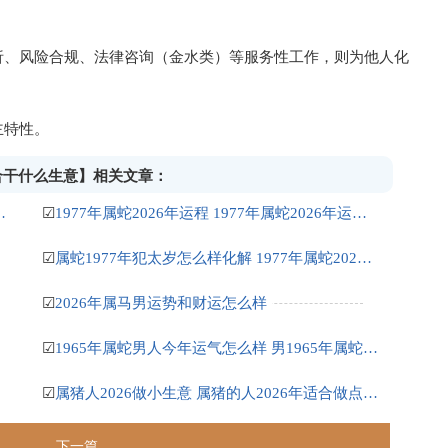
析、风险合规、法律咨询（金水类）等服务性工作，则为他人化
主特性。
适合干什么生意】相关文章：
7属牛男2026年的运势和婚姻
☑
1977年属蛇2026年运程 1977年属蛇2026年运势及运程
☑
属蛇1977年犯太岁怎么样化解 1977年属蛇2026年化解太岁方法
☑
2026年属马男运势和财运怎么样
☑
1965年属蛇男人今年运气怎么样 男1965年属蛇的今年运势如何
☑
属猪人2026做小生意 属猪的人2026年适合做点什么生意
下一篇