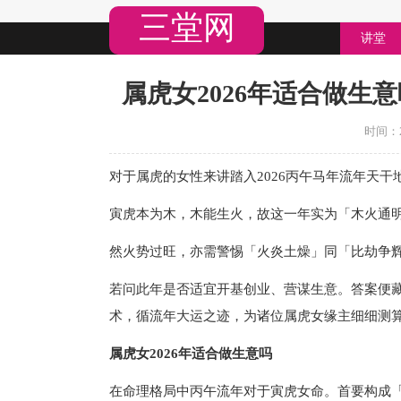
三堂网
讲堂
属虎女2026年适合做生意
时间：20
对于属虎的女性来讲踏入2026丙午马年流年天
寅虎本为木，木能生火，故这一年实为「木火通
然火势过旺，亦需警惕「火炎土燥」同「比劫争
若问此年是否适宜开基创业、营谋生意。答案便
术，循流年大运之迹，为诸位属虎女缘主细细测
属虎女2026年适合做生意吗
在命理格局中丙午流年对于寅虎女命。首要构成