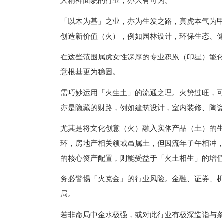
人精神面貌的行业，亦大有可为。
「以木为基」之业，亦为生发之路，寅虎本气为
创造新价值（火），例如园林设计，环保生态、
在这些范围属虎女性深厚的专业积累（印星）能
意根基更为稳固。
需巧妙运用「火生土」的流通之理。火势过旺，
亦是隐藏的财路，例如建筑设计，室内装修、陶
尤其是将文化创意（火）融入实体产品（土）的
环，房地产相关领域虽属土，但因流年子午相冲
的核心资产配置，则能受益于「火土相生」的增
务必警惕「火克金」的行业风险。金融、证券、机
局。
若非命局中金水极强，或对此行业有极深造诣与条