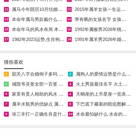
位，其白菜金蟾聚百财，但吉祥物仅辅助，其根本在心态调整，
属马今年阴历10月结婚好吗 属马还有几年本命年结婚呢好吗
2015年属羊女孩一生运势 2015年属羊女2026年健康运好吗
11
12
结合行善积德，才臻圆满。
本命年属马男款戴什么财神 本命年属马男士戴什么好一点
带有飒的女孩名字 女孩取名字带飒字有什么名字好听
13
14
不同年份属马人2026年运程逐年详解
本命年马的风水布局 本命年马的佛像怎么摆放
1992年属猴男2026年桃花运 1992年属猴男2026年感情运如何
15
16
1982年2023运势,生肖狗1982年2023运势
1991年属羊男2026年婚姻运势 1991年属羊男2026年感情运如何
纳音五行，各岁马人因出生年干支异，那流年感应迥然，1954
17
18
年甲午马，天干甲木生丙火，火过旺伤身，健康需防肝火上行，
以静养为上策，1966年丙午马，岁运并临，火势滔天事业财运
猜你喜欢
起伏剧烈，唯借土金饰品泄火。
韶关八字合婚例子多吗 韶关八字测风水
属狗人的爱情运势是什么意思 属狗的人爱情观
1
2
1978年戊午马，天干戊土泄火，那财运小吉，但午午自刑，感
城隍爷灵签全部一百签 城隍爷灵签解签大全
火土男孩最佳名字 火土属性的字男孩名字有哪些
3
4
情易生隔阂，1990年庚午马，庚金坐午火，如前所述，那职场
家里有贵人相助的风水 家里有贵人是什么意思
天蝎座的上升星座一览表 天蝎座的上升星座查询
5
6
压力与财运漏损并存，通佩戴吊坠可缓，2002年壬午马，天干
属羊水瓶男的优缺点 属羊水瓶座男生性格爱情观
下巴底下藏着的暗痣图解 下巴尖底下有痣代表什么
7
8
壬水克丙火，水火冲战，学业多动，那「登榜扬名」摆件助文
张三丰打一正确生肖是什么意思 张三丰是指什么生肖
水命最怕缺什么 水命的人忌什么
9
10
昌，2014年甲午马，木火相生，童稚易发热疾，家长当注意夏
季护理，其各年运程，基五行旺衰，由风水微调，伴流月而动。