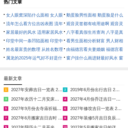
热门文章
煞，引安宁入命，太岁方正南置「瑞兽迎祥」摆件，可镇五黄煞
气。
女人眼窝深陷什么面相 女人眼
鹅蛋脸男性面相 鹅蛋脸是什么
窝深陷是短命相吗
流年怎么看方位吉凶表图 流年
脸型男性
观音灵签都有啥用途啊 观音灵
位置怎么看
家居最好的风水 适用家居风水
签全部签签词
八字看真假生肖查询 八字是真
1990年属马人2026年开运锦囊
印堂中间一条凹陷面相 印堂中
还是假
看男生面相分析财富 男人财相
五行通关，需以水火既济之法平衡命局，那开运当从佩戴与风水
间有条线沟好不好
姓名最富贵的数理 从姓名数理
从哪里看
由福德宫看夫妻婚姻 福德宫看
双管齐下，佩戴方面「祥安阁联吉红绳」专化值太岁之厄，其红
看富豪
属龙的2025年运气好不好是什
配偶生肖
窗户挂什么画进财最好风水 窗
绳缠络吉气，凭火土相生，可稳心神招福；安放方面「祥安阁联
么意思 属龙2023年运势及运程
户适合挂什么画
吉锦袋」置于家居正南方位，借太岁才能量转化，伴整年趋吉避
2025年属龙人的全年运势
最新文章
凶。
2027年安葬吉日一览表 2027年12月安葬吉日一览表
2019年6月份出行吉日 2027年6月出行吉日一览表
1
2
吊坠必选「祥安阁羊财满贯」，此黑曜石雕件以羊驼载财，据生
2027年农历十二月安床吉日 2027年正月安床吉日吉时查询
2027年4月份乔迁吉日一览表 2027年4月乔迁吉日吉时查询
3
4
肖六盒原理，那马遇羊则刑伤消解，尽护财源与健康。
2027年9月份去寺庙祈福的日子 2027年5月去寺庙吉日一览表
2027年修坟吉日一览表 2027年农历2月修坟吉日一览表
5
6
事业攀升可辅以「祥安阁登榜扬名」摆件于东北文昌位，那麒麟
2027年6月搬家吉日吉时 2027年农历6月搬家吉日一览表
2027年装修5月吉日良辰查询表 2027年农历5月装修吉日一览表
7
8
卷书助智慧迸发；财运守成则靠「祥安阁聚宝皆财」于正东财
2027年阴历十二月开光吉日 2027年12月开光吉日一览表
2027年5月搬家吉日的详细解释 2027年5月搬家吉日吉时查询
9
10