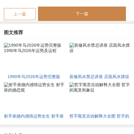
桃花带煞，夫妻宫受「咸池」同「卷舌」星双重扰动，感情世界
下一篇
上一篇
多含糊与争执，以午午自刑，那单身者易遇露水情缘，难修正
果；已婚者则沟通失衡，伴旧怨复发，虽丙火印星生身，可借长
图文推荐
辈牵线结识良缘，唯火旺焚木，这情感需求炽烈反伤与睦，值流
年桃花位在中宫，那「鱼跃荷香」摆件能调与气场，但其核心在
情绪管理，当起包容之心，通换位思考，才避孤鸾之劫。
1990年属马人2026年平安健康运势
1990年马2026年运势完整版
装修风水禁忌讲座 店面风水摆设
疾厄宫受冲，火旺克金，那呼吸为你与心血管易亮红灯，且「血
1990年马2026年运势及运程
刃」星临门，意外伤灾风险增高，以午火值刑，那精神焦虑衍生
失眠头痛，除规律作息外，借太极等柔运动可泄火气，其年份煞
重，尤需防范夏季火毒积郁，说不慎便酿急症。
射手座婚内感情运势女生 射手座
哲字寓意吉凶解释大全图 哲字的
为护身保平安，佩戴黑曜石材质的「祥安阁羊财满贯吊坠」，此
的婚恋观
寓意和象征
物以羊驼背负财禄构成，凭羊马六盒之势，能化解刑太岁健康凶