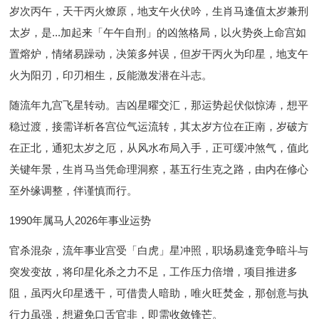
岁次丙午，天干丙火燎原，地支午火伏吟，生肖马逢值太岁兼刑
太岁，是...加起来「午午自刑」的凶煞格局，以火势炎上命宫如
置熔炉，情绪易躁动，决策多舛误，但岁干丙火为印星，地支午
火为阳刃，印刃相生，反能激发潜在斗志。
随流年九宫飞星转动。吉凶星曜交汇，那运势起伏似惊涛，想平
稳过渡，接需详析各宫位气运流转，其太岁方位在正南，岁破方
在正北，通犯太岁之厄，从风水布局入手，正可缓冲煞气，值此
关键年景，生肖马当凭命理洞察，基五行生克之路，由内在修心
至外缘调整，伴谨慎而行。
1990年属马人2026年事业运势
官杀混杂，流年事业宫受「白虎」星冲照，职场易逢竞争暗斗与
突发变故，将印星化杀之力不足，工作压力倍增，项目推进多
阻，虽丙火印星透干，可借贵人暗助，唯火旺焚金，那创意与执
行力虽强，想避免口舌官非，即需收敛锋芒。