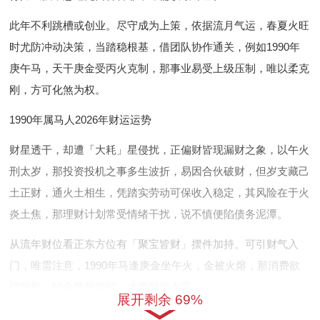
此年不利跳槽或创业。尽守成为上策，依据流月气运，春夏火旺
时尤防冲动决策，当踏稳根基，借团队协作通关，例如1990年
庚午马，天干庚金受丙火克制，那事业易受上级压制，唯以柔克
刚，方可化煞为权。
1990年属马人2026年财运运势
财星透干，却遭「大耗」星侵扰，正偏财皆现漏财之象，以午火
刑太岁，那投资投机之事多生波折，易因合伙破财，但岁支藏己
土正财，通火土相生，凭踏实劳动可保收入稳定，其风险在于火
炎土焦，那理财计划常受情绪干扰，说不慎便陷债务泥潭。
从流年财位看正东方位有「聚宝皆财」摆件加持。可引财气入
门，唯需注意，1990年马逢庚金坐午火，金被火熔，那消费欲
望膨胀，结合预算管控，才免财政赤字。
展开剩余 69%
1990年属马人2026年感情姻缘运势