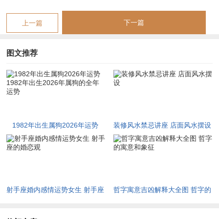
投资获利，但切记见好就收，虽财路拓宽，唯花销亦增，随人情
往来增多，那钱财流动加快，想积累财富，接住偏财，可适度尝
下一篇
上一篇
试，即如股票、基金等，踏足新范围凭小额试水，基于理性判
断，由浅入深操作。
图文推荐
伴随偏财机遇，借流年运势，尤需警惕风险，此所谓「财来财
去」，尽管理财有道，这守财关仍难过，而冲动消费，不理智借
贷，除务必杜绝，两相比较，通盘考虑，从正财入手，正业收入
才是根基，作为家庭支柱，其他开销需规划。
1982年出生属狗2026年运势
装修风水禁忌讲座 店面风水摆设
说一千道一万，充足现金流才是安全感，据实际状况，或考虑购
1982年出生2026年属狗的全年
置实物资产，值此年份，当投资起时生肖狗的朋友，只有稳扎稳
运势
打，结合专业建议，依据市场变化，才能锁住利润，旺财守财，
可借助【祥安阁聚宝皆财】摆件，放置家中财位，稳固财库。
射手座婚内感情运势女生 射手座
哲字寓意吉凶解释大全图 哲字的
感情婚姻：沟通为重，化解平淡
的婚恋观
寓意和象征