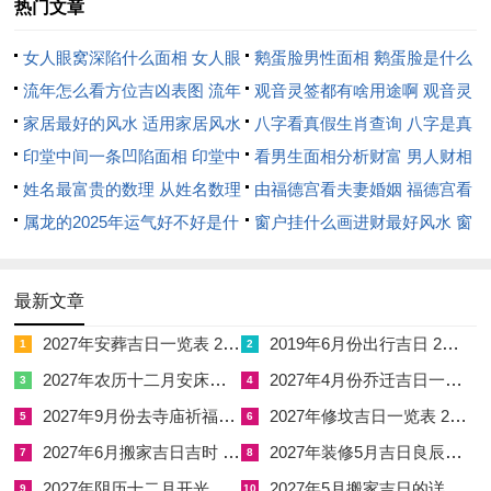
感情婚姻方面82年属狗人2026年较为平顺。将迎来更加多个庭
热门文章
时光，但亲密而热情可能消退，虽伴侣关系稳定，唯缺乏新鲜
女人眼窝深陷什么面相 女人眼
鹅蛋脸男性面相 鹅蛋脸是什么
感，随生活琐事缠绕，那沟通意愿降低，想改善关系，接续温
窝深陷是短命相吗
流年怎么看方位吉凶表图 流年
脸型男性
观音灵签都有啥用途啊 观音灵
情，可主动创造浪漫，即安排短期旅行。
位置怎么看
家居最好的风水 适用家居风水
签全部签签词
八字看真假生肖查询 八字是真
踏青出游，凭共处时光，基于情感记忆，由心出发交流，陪伴是
印堂中间一条凹陷面相 印堂中
还是假
看男生面相分析财富 男人财相
最长情的告白，借节日纪念日，尤其适合表白心迹，此年利于修
间有条线沟好不好
姓名最富贵的数理 从姓名数理
从哪里看
由福德宫看夫妻婚姻 福德宫看
复旧日情谊，尽力弥补遗憾，这可以让感情升温，而忽视对方感
看富豪
属龙的2025年运气好不好是什
配偶生肖
窗户挂什么画进财最好风水 窗
受，不及时回应，除引发冷战外，两相怨怼，通通要避免。
么意思 属龙2023年运势及运程
户适合挂什么画
2025年属龙人的全年运势
从日常关怀做起，正表达爱意，作为婚姻经营者，其用心程度决
最新文章
定温度，他方若有心事，说出口需耐心倾听，充分理解，据彼此
2027年安葬吉日一览表 2027年12月安葬吉日一览表
2019年6月份出行吉日 2027年6月出行吉日一览表
1
2
需求调整，或遇外界勾引，值当坚守底线。
2027年农历十二月安床吉日 2027年正月安床吉日吉时查询
2027年4月份乔迁吉日一览表 2027年4月乔迁吉日吉时查询
3
4
当情感起波澜时生肖属狗者。只有坦诚相待，结合家庭责任，依
2027年9月份去寺庙祈福的日子 2027年5月去寺庙吉日一览表
2027年修坟吉日一览表 2027年农历2月修坟吉日一览表
5
6
据实际状况，才能守护幸福，增进人缘感情，佩戴【祥安阁九艳
2027年6月搬家吉日吉时 2027年农历6月搬家吉日一览表
2027年装修5月吉日良辰查询表 2027年农历5月装修吉日一览表
7
8
利贵手链】有助磁场与谐。
2027年阴历十二月开光吉日 2027年12月开光吉日一览表
2027年5月搬家吉日的详细解释 2027年5月搬家吉日吉时查询
9
10