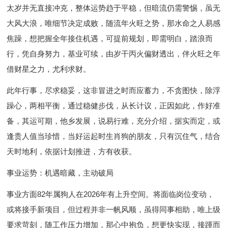
太岁并无直接冲克，整体运势趋于平稳，但暗流仍需警惕，虽无
大风大浪，唯细节决定成败，随流年火旺之势，那水命之人易感
焦躁，想把握全年接住机遇，可提前规划，即需明白，踏浪而
行，凭自身努力，基业可续，由岁干丙火偏财透出，伴火旺之年
借财星之力，尤利求财。
此年行事，尽求稳妥，这非冒进之时而应蓄力，不贪图快，除浮
躁心，两相平衡，通过稳健步伐，从长计议，正因如此，作好准
备，其运可期，他乡发展，说易行难，充分介绍，据实而定，或
逢贵人值当珍惜，当好运起时生肖狗的朋友，只有沉住气，结合
天时地利，依据计划推进，方有收获。
事业运势：机遇暗藏，主动破局
事业方面82年属狗人在2026年有上升空间。将面临岗位变动，
或将接手新项目，但过程并非一帆风顺，虽得同事相助，唯上级
要求苛刻，随工作压力增加，那心中抱负，想更快实现，接踵而