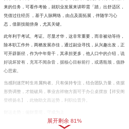
来的任务，可看作考验，就职业发展来讲即需「踏」出舒适区，
凭借过往经历 ，基于人脉网络，由点及面拓展，伴随学习心
态，借新技能傍身，尤其关键。
此年利于考试、考证。尽显才华，这非常重要，而非被动等待，
除本职工作外，两栖发展亦佳，通过副业寻找，从兴趣出发，正
可开辟新径，作为中年骨干，其承担更多，他人口中的介绍，说
好说坏皆有，充耳不闻杂音，据核心目标前行，或遇瓶颈，值静
心思索。
当感到迷茫时生肖属狗者。只有保持专注，结合团队力量，依据
形势调整，才能破局，事业吉祥物方面可于办公桌摆放【祥安阁
登榜扬名】，此物助文昌运势，利职位晋升。
财运走势：偏财显现，守成为上
展开剩余 81%
财运是2026年亮点，岁干偏财高照，意外之财可期，将有小额