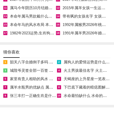
健康状态：身心平衡，预防未病
属马今年阴历10月结婚好吗 属马还有几年本命年结婚呢好吗
2015年属羊女孩一生运势 2015年属羊女2026年健康运好吗
11
12
本命年属马男款戴什么财神 本命年属马男士戴什么好一点
带有飒的女孩名字 女孩取名字带飒字有什么名字好听
健康方面2026年需格外关注。火旺耗水，易心浮气躁，将感到
13
14
精力不济，但不可硬扛疲劳，虽无大疾，唯小病频扰，随年龄增
本命年马的风水布局 本命年马的佛像怎么摆放
1992年属猴男2026年桃花运 1992年属猴男2026年感情运如何
15
16
长，那身体机能下降，想保持活力，接续动力，可坚持适度锻
1982年2023运势,生肖狗1982年2023运势
1991年属羊男2026年婚姻运势 1991年属羊男2026年感情运如何
17
18
炼，即选择温与运动，踏步行、游泳皆可。
凭规律作息，基于充足睡眠，由内而外调理，伴随应酬增多，借
猜你喜欢
酒食伤身，尤需节制，此年重点关注心脑血管，尽量清淡饮食，
韶关八字合婚例子多吗 韶关八字测风水
属狗人的爱情运势是什么意思 属狗的人爱情观
1
2
这很关键，而熬夜加班，不放松心情，除加重负担外，两在领域
城隍爷灵签全部一百签 城隍爷灵签解签大全
火土男孩最佳名字 火土属性的字男孩名字有哪些
3
4
都要顾好，通过定期体检，从数据认识身体状况，正应防患于未
家里有贵人相助的风水 家里有贵人是什么意思
天蝎座的上升星座一览表 天蝎座的上升星座查询
5
6
然。
属羊水瓶男的优缺点 属羊水瓶座男生性格爱情观
下巴底下藏着的暗痣图解 下巴尖底下有痣代表什么
7
8
作为家中顶梁柱，其健康非一人之事，他们常报喜不报忧，说
张三丰打一正确生肖是什么意思 张三丰是指什么生肖
水命最怕缺什么 水命的人忌什么
9
10
「没事」可能藏隐患，充分重视信号，据医生建议调理，或觉情
绪低落，值当及时疏解，当压力起时生肖狗的朋友，只有找到出