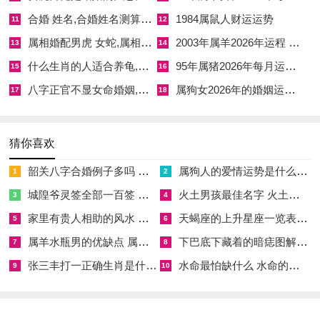
合婚 姓名,合婚姓名测算免费版
1984属鼠人财运运势
11
12
属相婚配男虎 女蛇,属相婚配男虎女蛇
2003年属羊2026年运程 2003年属羊在2026年运势如何
13
14
什么生肖的人适合养龟,女性养龟六大忌
95年属猪2026年每月运势及运程
15
16
八字正官不显女命婚姻,正官不显偏官透出是什么意思
属狗女2026年的婚姻运势 2026年属狗的马年运势和财运
17
18
猜你喜欢
韶关八字合婚例子多吗 韶关八字测风水
属狗人的爱情运势是什么意思 属狗的人爱情观
1
2
城隍爷灵签全部一百签 城隍爷灵签解签大全
火土男孩最佳名字 火土属性的字男孩名字有哪些
3
4
家里有贵人相助的风水 家里有贵人是什么意思
天蝎座的上升星座一览表 天蝎座的上升星座查询
5
6
属羊水瓶男的优缺点 属羊水瓶座男生性格爱情观
下巴底下藏着的暗痣图解 下巴尖底下有痣代表什么
7
8
张三丰打一正确生肖是什么意思 张三丰是指什么生肖
水命最怕缺什么 水命的人忌什么
9
10