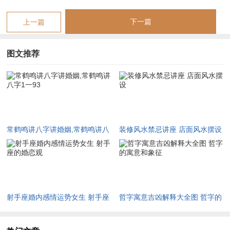
他可更好地解决部分命理学中的疑难问题;而且准确地预测出婚
姻状况，更好地为命主提供八字分析服务。
下一篇
上一篇
图文推荐
【常鹤鸣讲八字讲婚姻,常鹤鸣讲八字1一93】相关文章：
☑
属虎男1998年运程 1998属虎男2026年运势及运程
☑
1978年10月26日属马运势 1978年农历10月26日属马运势
☑
2026年财运好的生肖有哪些
常鹤鸣讲八字讲婚姻,常鹤鸣讲八
装修风水禁忌讲座 店面风水摆设
字1一93
☑
属羊男人2026年虎年全年运势 属羊男人2026年运势
☑
1975年属兔跟1987年合吗 1987年属兔和1975年的相配吗
☑
百合婚恋网怎样注销,百合婚恋网怎么取消自动续费
射手座婚内感情运势女生 射手座
哲字寓意吉凶解释大全图 哲字的
☑
属牛2026年感情及婚姻
的婚恋观
寓意和象征
☑
03年属羊男的和什么属相最配,03年属羊男的和什么属相最配