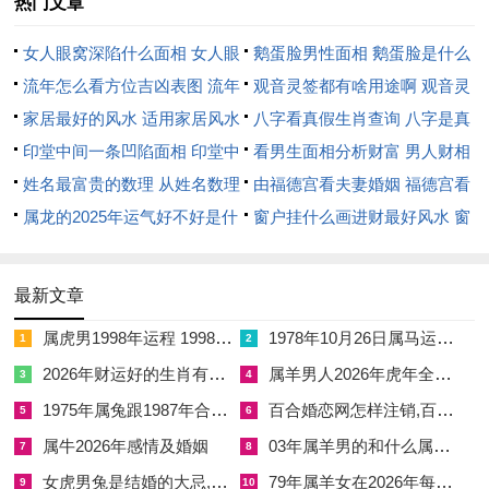
热门文章
☑
女虎男兔是结婚的大忌,女虎男兔是结婚的大忌怎么破解
女人眼窝深陷什么面相 女人眼
鹅蛋脸男性面相 鹅蛋脸是什么
☑
79年属羊女在2026年每月运势如何呢
窝深陷是短命相吗
流年怎么看方位吉凶表图 流年
脸型男性
观音灵签都有啥用途啊 观音灵
位置怎么看
家居最好的风水 适用家居风水
签全部签签词
八字看真假生肖查询 八字是真
印堂中间一条凹陷面相 印堂中
还是假
看男生面相分析财富 男人财相
间有条线沟好不好
姓名最富贵的数理 从姓名数理
从哪里看
由福德宫看夫妻婚姻 福德宫看
看富豪
属龙的2025年运气好不好是什
配偶生肖
窗户挂什么画进财最好风水 窗
么意思 属龙2023年运势及运程
户适合挂什么画
2025年属龙人的全年运势
最新文章
属虎男1998年运程 1998属虎男2026年运势及运程
1978年10月26日属马运势 1978年农历10月26日属马运势
1
2
2026年财运好的生肖有哪些
属羊男人2026年虎年全年运势 属羊男人2026年运势
3
4
1975年属兔跟1987年合吗 1987年属兔和1975年的相配吗
百合婚恋网怎样注销,百合婚恋网怎么取消自动续费
5
6
属牛2026年感情及婚姻
03年属羊男的和什么属相最配,03年属羊男的和什么属相最配
7
8
女虎男兔是结婚的大忌,女虎男兔是结婚的大忌怎么破解
79年属羊女在2026年每月运势如何呢
9
10