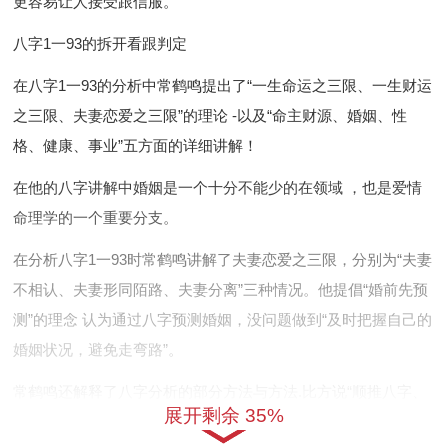
更容易让人接受跟信服。
八字1一93的拆开看跟判定
在八字1一93的分析中常鹤鸣提出了“一生命运之三限、一生财运
之三限、夫妻恋爱之三限”的理论 -以及“命主财源、婚姻、性
格、健康、事业”五方面的详细讲解！
在他的八字讲解中婚姻是一个十分不能少的在领域 ，也是爱情
命理学的一个重要分支。
在分析八字1一93时常鹤鸣讲解了夫妻恋爱之三限，分别为“夫妻
不相认、夫妻形同陌路、夫妻分离”三种情况。他提倡“婚前先预
测”的理念 认为通过八字预测婚姻，没问题做到“及时把握自己的
婚姻状况，避免走弯路”。
常鹤鸣还解释了八字分析的部分方法与方法.比方说“顺推八字、
展开剩余 35%
逆推八字”、“主旺用神、从旺用神”等等。通过着些方法与方法.